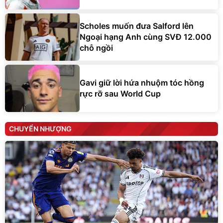
Scholes muốn đưa Salford lên
Ngoại hạng Anh cùng SVĐ 12.000
chỗ ngồi
Gavi giữ lời hứa nhuộm tóc hồng
rực rỡ sau World Cup
CHUYỂN NHƯỢNG