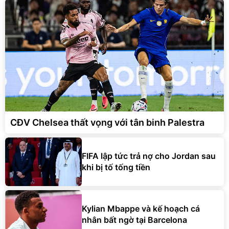
CĐV Chelsea thất vọng với tân binh Palestra
FIFA lập tức trả nợ cho Jordan sau
khi bị tố tống tiền
Kylian Mbappe và kế hoạch cá
nhân bất ngờ tại Barcelona