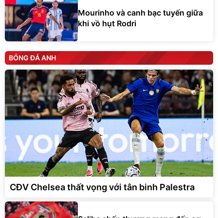
Mourinho và canh bạc tuyến giữa
khi vồ hụt Rodri
BÓNG ĐÁ ANH
CĐV Chelsea thất vọng với tân binh Palestra