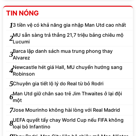
TIN NÓNG
1
3 tiền vệ có khả năng gia nhập Man Utd cao nhất
MU sẵn sàng trả thẳng 21,7 triệu bảng chiêu mộ
2
Lucumi
Barca lập danh sách mua trung phong thay
3
Alvarez
Newcastle hét giá Hall, MU chuyển hướng sang
4
Robinson
5
Chuyên gia tiết lộ lý do Real từ bỏ Rodri
Man Utd giữ chân sao trẻ Jim Thwaites ở lại đội
6
một
7
Jose Mourinho không hài lòng với Real Madrid
UEFA quyết tẩy chay World Cup nếu FIFA không
8
loại bỏ Infantino