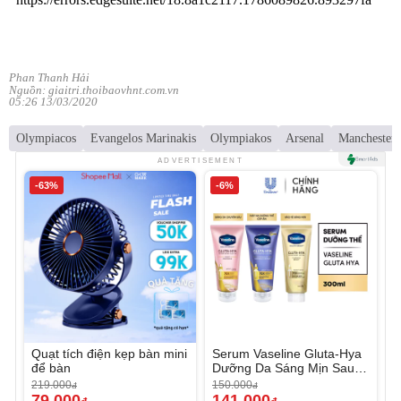
Phan Thanh Hải
Nguồn: giaitri.thoibaovhnt.com.vn
05:26 13/03/2020
Olympiacos
Evangelos Marinakis
Olympiakos
Arsenal
Manchester 
ADVERTISEMENT
-63%
-6%
Quạt tích điện kẹp bàn mini
Serum Vaseline Gluta-Hya
để bàn
Dưỡng Da Sáng Mịn Sau 7
Ngày
219.000
150.000
đ
đ
79.000
141.000