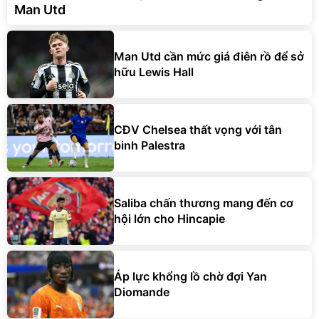
Man Utd
Man Utd cần mức giá điên rồ để sở
hữu Lewis Hall
CĐV Chelsea thất vọng với tân
binh Palestra
Saliba chấn thương mang đến cơ
hội lớn cho Hincapie
Áp lực khổng lồ chờ đợi Yan
Diomande