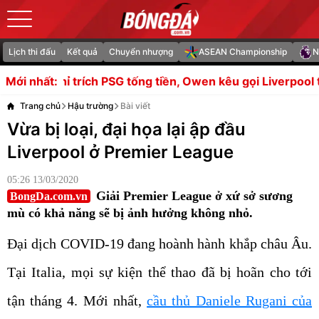
Lịch thi đấu
Kết quả
Chuyển nhượng
ASEAN Championship
N
ch PSG tống tiền, Owen kêu gọi Liverpool từ bỏ Barcola
M
Mới nhất:
Trang chủ
Hậu trường
Bài viết
Vừa bị loại, đại họa lại ập đầu
Liverpool ở Premier League
05:26 13/03/2020
Giải Premier League ở xứ sở sương
BongDa.com.vn
mù có khả năng sẽ bị ảnh hưởng không nhỏ.
Đại dịch COVID-19 đang hoành hành khắp châu Âu.
Tại Italia, mọi sự kiện thể thao đã bị hoãn cho tới
tận tháng 4. Mới nhất,
cầu thủ Daniele Rugani của