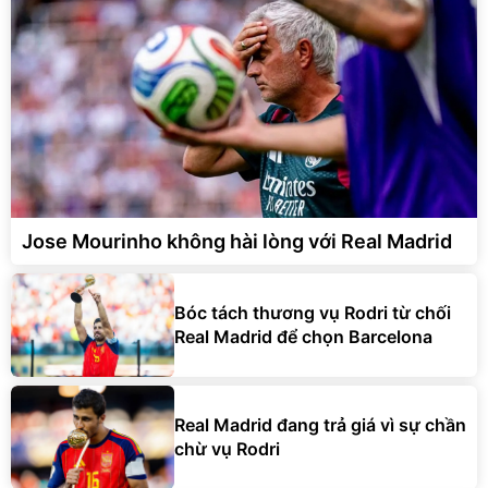
Jose Mourinho không hài lòng với Real Madrid
Bóc tách thương vụ Rodri từ chối
Real Madrid để chọn Barcelona
Real Madrid đang trả giá vì sự chần
chừ vụ Rodri