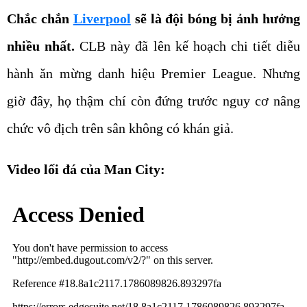
Chắc chắn
Liverpool
sẽ là đội bóng bị ảnh hưởng
nhiều nhất.
CLB này đã lên kế hoạch chi tiết diễu
hành ăn mừng danh hiệu Premier League. Nhưng
giờ đây, họ thậm chí còn đứng trước nguy cơ nâng
chức vô địch trên sân không có khán giả.
Video lối đá của Man City: