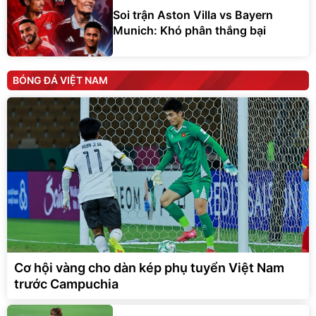
Soi trận Aston Villa vs Bayern
Munich: Khó phân thắng bại
BÓNG ĐÁ VIỆT NAM
Cơ hội vàng cho dàn kép phụ tuyển Việt Nam
trước Campuchia