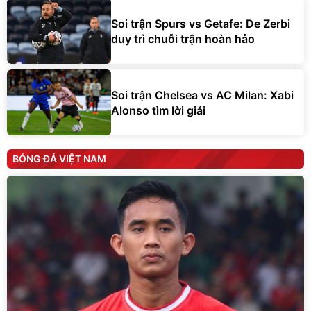
Soi trận Spurs vs Getafe: De Zerbi
duy trì chuỗi trận hoàn hảo
Soi trận Chelsea vs AC Milan: Xabi
Alonso tìm lời giải
BÓNG ĐÁ VIỆT NAM