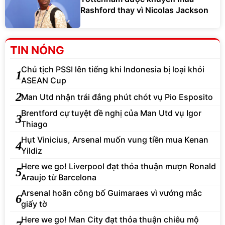
Rashford thay vì Nicolas Jackson
TIN NÓNG
Chủ tịch PSSI lên tiếng khi Indonesia bị loại khỏi
1
ASEAN Cup
2
Man Utd nhận trái đắng phút chót vụ Pio Esposito
Brentford cự tuyệt đề nghị của Man Utd vụ Igor
3
Thiago
Hụt Vinicius, Arsenal muốn vung tiền mua Kenan
4
Yildiz
Here we go! Liverpool đạt thỏa thuận mượn Ronald
5
Araujo từ Barcelona
Arsenal hoãn công bố Guimaraes vì vướng mắc
6
giấy tờ
Here we go! Man City đạt thỏa thuận chiêu mộ