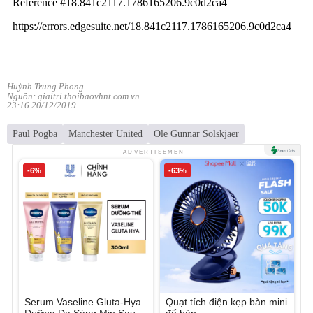
Huỳnh Trung Phong
Nguồn: giaitri.thoibaovhnt.com.vn
23:16 20/12/2019
Paul Pogba
Manchester United
Ole Gunnar Solskjaer
ADVERTISEMENT
-6%
-63%
Serum Vaseline Gluta-Hya
Quạt tích điện kẹp bàn mini