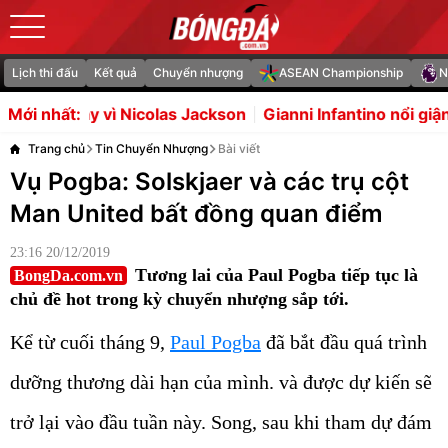
Lịch thi đấu
Kết quả
Chuyển nhượng
ASEAN Championship
N
olas Jackson
Gianni Infantino nổi giận bác bỏ bê bối dùn
Mới nhất:
Trang chủ
Tin Chuyển Nhượng
Bài viết
Vụ Pogba: Solskjaer và các trụ cột
Man United bất đồng quan điểm
23:16 20/12/2019
Tương lai của Paul Pogba tiếp tục là
BongDa.com.vn
chủ đề hot trong kỳ chuyển nhượng sắp tới.
Kể từ cuối tháng 9,
Paul Pogba
đã bắt đầu quá trình
dưỡng thương dài hạn của mình. và được dự kiến sẽ
trở lại vào đầu tuần này. Song, sau khi tham dự đám