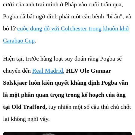
cưới của anh trai mình ở Pháp vào cuối tuần qua,
Pogba đã bất ngờ dính phải một căn bệnh "bí ẩn", và
bỏ lỡ
cuộc đụng độ với Colchester trong khuôn khổ
Carabao Cup
.
Hiện tại, trước hàng loạt suy đoán rằng Pogba sẽ
chuyển đến
Real Madrid
,
HLV Ole Gunnar
Solskjaer luôn kiên quyết khẳng định Pogba vẫn
là một phần quan trọng trong kế hoạch của ông
tại Old Trafford,
tuy nhiên một số cầu thủ chủ chốt
lại không nghĩ vậy.