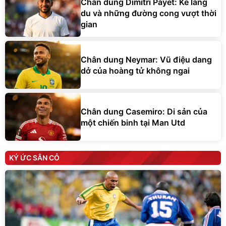
Chân dung Dimitri Payet: Kẻ lãng
du và những đường cong vượt thời
gian
Chân dung Neymar: Vũ điệu dang
dở của hoàng tử không ngai
Chân dung Casemiro: Di sản của
một chiến binh tại Man Utd
KÝ ỨC SÂN CỎ