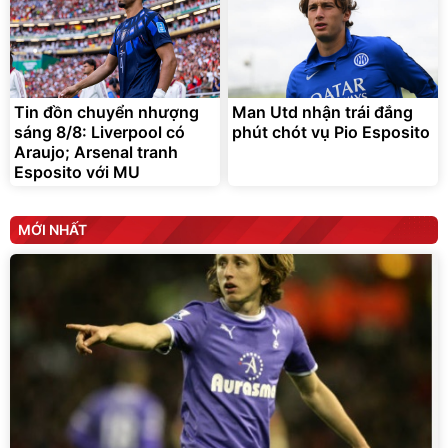
Tin đồn chuyển nhượng
Man Utd nhận trái đắng
sáng 8/8: Liverpool có
phút chót vụ Pio Esposito
Araujo; Arsenal tranh
Esposito với MU
MỚI NHẤT