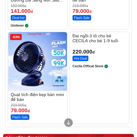
Dưỡng Da Sáng Mịn Sau 7
để bàn
Ngày
150.000
219.000
đ
đ
141.000
79.000
đ
đ
Deal hot
Flash Sale
Unilever
Unmute
Đai ngồi ô tô cho bé
-63%
CECILA cho bé 1-9 tuổi
220.000
đ
Hot Deal
Cecila Offical Store
Quạt tích điện kẹp bàn mini
để bàn
219.000
đ
79.000
đ
Flash Sale
Unmute
Unmute
Sữa dưỡng thể nâng tông
Robot Hút Bụi Lau Nhà -
tức thì Vaseline Body
D2-001 - Thông Minh