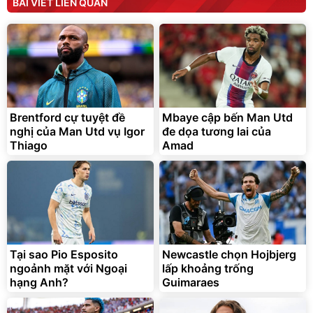
BÀI VIẾT LIÊN QUAN
190.000
3.000.000
đ
đ
138.330
2.200.000
đ
đ
Discount
Flash Sale
Unmute
Vali Bamozo Khung Nhôm
9066 Size 20/24/28 Cao
Cấp
1.000.000
đ
825.000
Brentford cự tuyệt đề
Mbaye cập bến Man Utd
đ
nghị của Man Utd vụ Igor
đe dọa tương lai của
Flash Sale
Thiago
Amad
Lót ghế ôtô, nâng lưng
chống nóng giúp thoải mái
trong di chuyển
295.000
Tại sao Pio Esposito
Newcastle chọn Hojbjerg
đ
ngoảnh mặt với Ngoại
lấp khoảng trống
Đã bán nhiều
hạng Anh?
Guimaraes