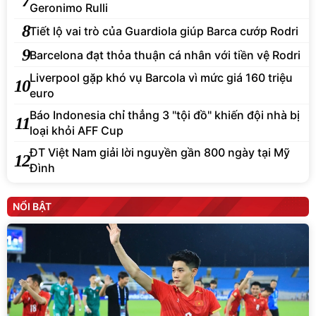
7
Geronimo Rulli
8
Tiết lộ vai trò của Guardiola giúp Barca cướp Rodri
9
Barcelona đạt thỏa thuận cá nhân với tiền vệ Rodri
Liverpool gặp khó vụ Barcola vì mức giá 160 triệu
10
euro
Báo Indonesia chỉ thẳng 3 "tội đồ" khiến đội nhà bị
11
loại khỏi AFF Cup
ĐT Việt Nam giải lời nguyền gần 800 ngày tại Mỹ
12
Đình
NỔI BẬT