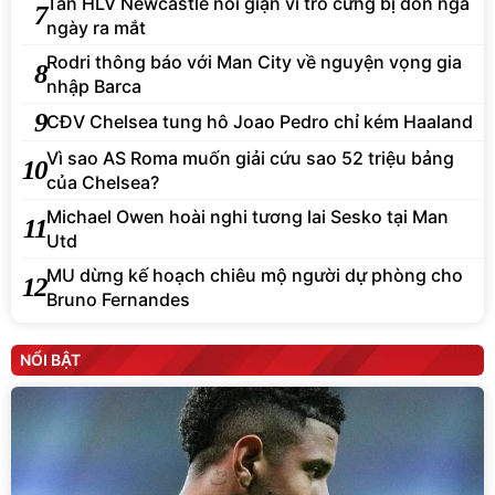
Tân HLV Newcastle nổi giận vì trò cưng bị đốn ngã
7
ngày ra mắt
Rodri thông báo với Man City về nguyện vọng gia
8
nhập Barca
9
CĐV Chelsea tung hô Joao Pedro chỉ kém Haaland
Vì sao AS Roma muốn giải cứu sao 52 triệu bảng
10
của Chelsea?
Michael Owen hoài nghi tương lai Sesko tại Man
11
Utd
MU dừng kế hoạch chiêu mộ người dự phòng cho
12
Bruno Fernandes
NỔI BẬT