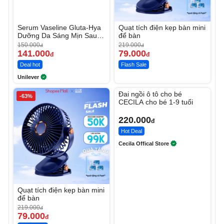
Serum Vaseline Gluta-Hya
Quạt tích điện kẹp bàn mini
Dưỡng Da Sáng Mịn Sau 7
để bàn
Ngày
150.000
219.000
đ
đ
141.000
79.000
đ
đ
Deal hot
Flash Sale
Unilever
Unmute
Đai ngồi ô tô cho bé
-63%
CECILA cho bé 1-9 tuổi
220.000
đ
Hot Deal
Cecila Offical Store
Quạt tích điện kẹp bàn mini
để bàn
219.000
đ
79.000
đ