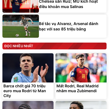
Chelsea săn Ruiz; MU kích hoạt
điều khoản mua Salinas
Bế tắc vụ Alvarez, Arsenal đánh
bạc với sao 85 triệu bảng
ĐỌC NHIỀU NHẤT
Barca chốt giá 70 triệu
Mất Rodri, Real Madrid
euro mua Rodri từ Man
nhắm mua Zubimendi
City