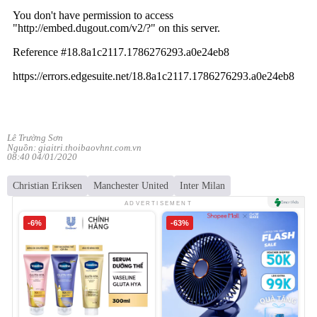
Lê Trường Sơn
Nguồn: giaitri.thoibaovhnt.com.vn
08:40 04/01/2020
Christian Eriksen
Manchester United
Inter Milan
ADVERTISEMENT
-6%
-63%