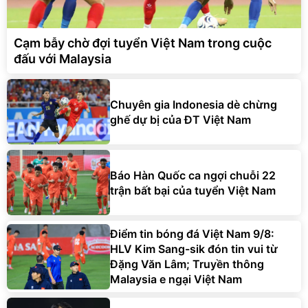
Cạm bẫy chờ đợi tuyển Việt Nam trong cuộc
đấu với Malaysia
Chuyên gia Indonesia dè chừng
ghế dự bị của ĐT Việt Nam
Báo Hàn Quốc ca ngợi chuỗi 22
trận bất bại của tuyển Việt Nam
Điểm tin bóng đá Việt Nam 9/8:
HLV Kim Sang-sik đón tin vui từ
Đặng Văn Lâm; Truyền thông
Malaysia e ngại Việt Nam