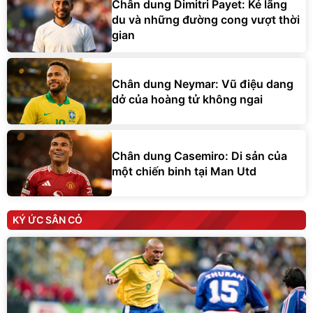
Chân dung Dimitri Payet: Kẻ lãng
du và những đường cong vượt thời
gian
Chân dung Neymar: Vũ điệu dang
dở của hoàng tử không ngai
Chân dung Casemiro: Di sản của
một chiến binh tại Man Utd
KÝ ỨC SÂN CỎ