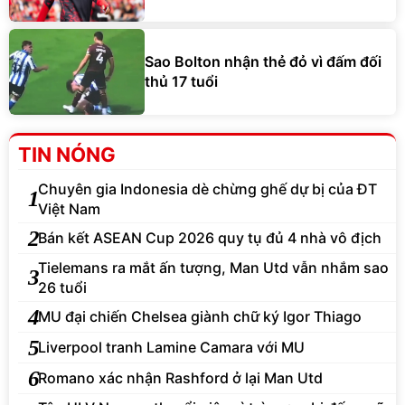
Sao Bolton nhận thẻ đỏ vì đấm đối
thủ 17 tuổi
TIN NÓNG
Chuyên gia Indonesia dè chừng ghế dự bị của ĐT
1
Việt Nam
2
Bán kết ASEAN Cup 2026 quy tụ đủ 4 nhà vô địch
Tielemans ra mắt ấn tượng, Man Utd vẫn nhắm sao
3
26 tuổi
4
MU đại chiến Chelsea giành chữ ký Igor Thiago
5
Liverpool tranh Lamine Camara với MU
6
Romano xác nhận Rashford ở lại Man Utd