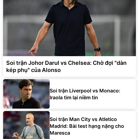
Soi trận Johor Darul vs Chelsea: Chờ đợi "dàn
kép phụ" của Alonso
Soi trận Liverpool vs Monaco:
Iraola tìm lại niềm tin
Soi trận Man City vs Atletico
Madrid: Bài test hạng nặng cho
Maresca