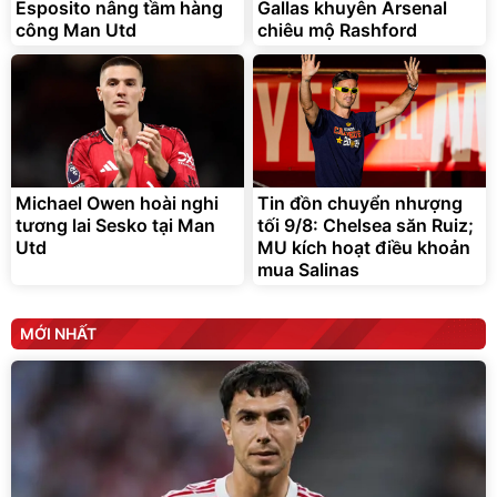
Esposito nâng tầm hàng
Gallas khuyên Arsenal
Đã bán nhiều
công Man Utd
chiêu mộ Rashford
Michael Owen hoài nghi
Tin đồn chuyển nhượng
tương lai Sesko tại Man
tối 9/8: Chelsea săn Ruiz;
Utd
MU kích hoạt điều khoản
mua Salinas
MỚI NHẤT