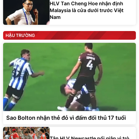
HLV Tan Cheng Hoe nhận định
Malaysia là cửa dưới trước Việt
Nam
HẬU TRƯỜNG
Sao Bolton nhận thẻ đỏ vì đấm đối thủ 17 tuổi
Tân HLV Newcastle nổi giận vì trò