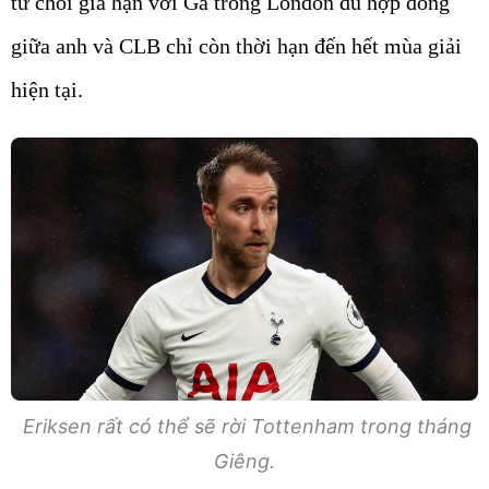
từ chối gia hạn với Gà trống London dù hợp đồng
giữa anh và CLB chỉ còn thời hạn đến hết mùa giải
hiện tại.
Eriksen rất có thể sẽ rời Tottenham trong tháng
Giêng.