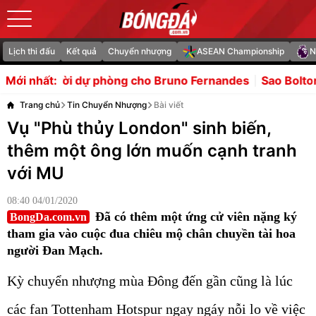
Lịch thi đấu
Kết quả
Chuyển nhượng
ASEAN Championship
N
g cho Bruno Fernandes
Sao Bolton nhận thẻ đỏ vì đấm đố
Mới nhất:
Trang chủ
Tin Chuyển Nhượng
Bài viết
Vụ "Phù thủy London" sinh biến,
thêm một ông lớn muốn cạnh tranh
với MU
08:40 04/01/2020
Đã có thêm một ứng cử viên nặng ký
BongDa.com.vn
tham gia vào cuộc đua chiêu mộ chân chuyền tài hoa
người Đan Mạch.
Kỳ chuyển nhượng mùa Đông đến gần cũng là lúc
các fan Tottenham Hotspur ngay ngáy nỗi lo về việc