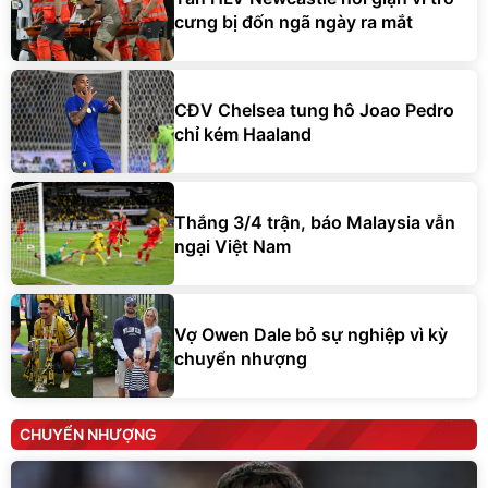
cưng bị đốn ngã ngày ra mắt
CĐV Chelsea tung hô Joao Pedro
chỉ kém Haaland
Thắng 3/4 trận, báo Malaysia vẫn
ngại Việt Nam
Vợ Owen Dale bỏ sự nghiệp vì kỳ
chuyển nhượng
CHUYỂN NHƯỢNG