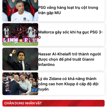
PSG vắng hàng loạt trụ cột trong
trận gặp MU
Mallorca gây sốc khi hạ gục PSG 3-
0
Nasser Al-Khelaifi trở thành người
được chọn để phế truất Gianni
Infantino
Lý do Zidane có khả năng thành
công cao hơn Klopp ở cấp độ đội
tuyển
CHÂN DUNG NHÂN VẬT