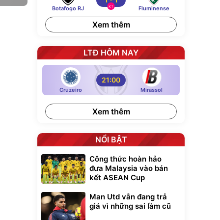
KT
Botafogo RJ
Fluminense
Xem thêm
LTĐ HÔM NAY
21:00
Cruzeiro
Mirassol
Xem thêm
NỔI BẬT
Công thức hoàn hảo
đưa Malaysia vào bán
kết ASEAN Cup
Man Utd vẫn đang trả
giá vì những sai lầm cũ