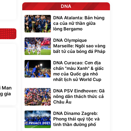
DNA
DNA Atalanta: Bản hùng
ca của nữ thần giữa
lòng Bergamo
DNA Olympique
Marseille: Ngôi sao vàng
bất tử của bóng đá Pháp
DNA Curacao: Cơn địa
chấn "màu Xanh" & giấc
mơ của Quốc gia nhỏ
nhất lịch sử World Cup
i Man
DNA PSV Eindhoven: Gã
g gia
nông dân thách thức cả
Châu Âu
DNA Dinamo Zagreb:
Phong thái quý tộc và
tinh thần đường phố