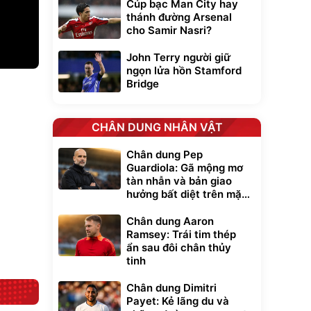
Cúp bạc Man City hay
thánh đường Arsenal
cho Samir Nasri?
John Terry người giữ
ngọn lửa hồn Stamford
Unmute
Bridge
t Bụi Lau
Vali Bamozo
-001 -
Khung Nhôm
inh
9066 Size
1.000.000
đ
đ
CHÂN DUNG NHÂN VẬT
20/24/28 Cao Cấp
000
825.000
đ
đ
Flash Sale
Chân dung Pep
Guardiola: Gã mộng mơ
tàn nhẫn và bản giao
Lót ghế ôtô, nâng
lưng chống nóng
hưởng bất diệt trên mặt
giúp thoải mái
cỏ xanh
trong di chuyển
295.000
đ
Chân dung Aaron
Ramsey: Trái tim thép
Đã bán nhiều
ẩn sau đôi chân thủy
tinh
Chân dung Dimitri
Payet: Kẻ lãng du và