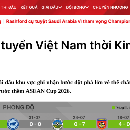
 THI ĐẤU
KẾT QUẢ
GIẢI ĐẤU
ĐỘI BÓNG
CHUYỂN NHƯỢNG
ự tuyệt Saudi Arabia vì tham vọng Champions League
T
 tuyển Việt Nam thời K
ải đấu khu vực ghi nhận bước đột phá lớn về thể chất
 trước thềm ASEAN Cup 2026.
PHONG ĐỘ
Thắng
H
31-07
24-07
18-07
0 - 0
0 - 7
4 - 0