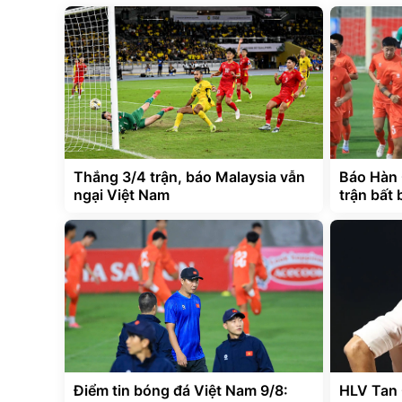
Thắng 3/4 trận, báo Malaysia vẫn
Báo Hàn 
ngại Việt Nam
trận bất 
Điểm tin bóng đá Việt Nam 9/8:
HLV Tan