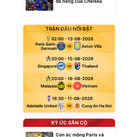
đa năng của Chelsea
TRẬN ĐẤU NỔI BẬT
02:00 - 13-08-2026
Paris Saint-
Aston Villa
VS
Germain
20:00 - 15-08-2026
Singapore
Thailand
VS
20:00 - 16-08-2026
Malaysia
Vietnam
VS
16:30 - 11-08-2026
Adelaide United
Cong An Ha Noi
VS
KÝ ỨC SÂN CỎ
Cơn ác mộng Paris và