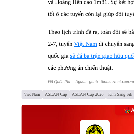
và Hoàng Hên cao 1m81. Sự kết hợp 
tốt ở các tuyến còn lại giúp đội tu
Theo lịch trình đề ra, toàn đội sẽ 
2-7, tuyển
Việt Nam
di chuyển sang
quốc gia
sẽ đá ba trận giao hữu quố
các phương án chiến thuật.
Nguồn: giaitri.thoibaovhnt.com.vn
Đỗ Quốc Phi
Việt Nam
ASEAN Cup
ASEAN Cup 2026
Kim Sang Sik
A