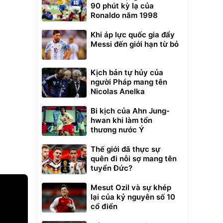
90 phút kỳ lạ của
Ronaldo năm 1998
Khi áp lực quốc gia đẩy
Messi đến giới hạn từ bỏ
Kịch bản tự hủy của
người Pháp mang tên
Nicolas Anelka
Bi kịch của Ahn Jung-
hwan khi làm tổn
thương nước Ý
Thế giới đã thực sự
quên đi nỗi sợ mang tên
tuyển Đức?
Mesut Ozil và sự khép
lại của kỷ nguyên số 10
cổ điển