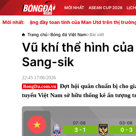
MỚI NHẤT
ASEAN CUP 2026
LỊCH
ặng đầy toan tính của Man Utd trên thị trường
Rashford c
Mới nhất:
Trang chủ
Bóng đá Việt Nam
Bài viết
Vũ khí thể hình của
Sang-sik
22:45 17/06/2026
Đợt hội quân chuẩn bị cho gi
BongDa.com.vn
tuyển Việt Nam sở hữu thống kê ấn tượng
07-08
03-08
3 - 1
0 - 3