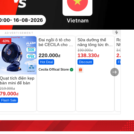
0:00
- 16-08-2026
Vietnam
Unmute
Unmute
Unmute
ADVERTISEMENT
Đai ngồi ô tô cho
Sữa dưỡng thể
Robot Hú
-63%
-27%
bé CECILA cho bé
nâng tông tức thì
Nhà - D2
1-9 tuổi
Vaseline Body
Thông M
190.000
3.000.000
đ
220.000
138.330
2.200.
đ
đ
Hot Deal
Discount
Flash Sale
Cecila Offical Store
Quạt tích điện kẹp
bàn mini để bàn
219.000
đ
79.000
đ
Flash Sale