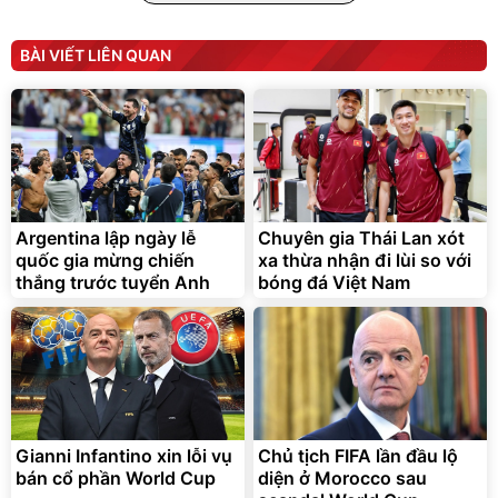
BÀI VIẾT LIÊN QUAN
Bạt phủ xe ô tô cao cấp,
Xe đạp điện trợ lực G-
tráng nhôm 03 lớp
Force C14 gấp gọn bỏ cốp
tiện lợi
392.000
9.900.000
đ
đ
325.000
7.092.000
Argentina lập ngày lễ
Chuyên gia Thái Lan xót
đ
đ
quốc gia mừng chiến
xa thừa nhận đi lùi so với
Đã bán nhiều
Đang xem nhiều
thắng trước tuyển Anh
bóng đá Việt Nam
G-FORCE VIETNA
Gianni Infantino xin lỗi vụ
Chủ tịch FIFA lần đầu lộ
bán cổ phần World Cup
diện ở Morocco sau