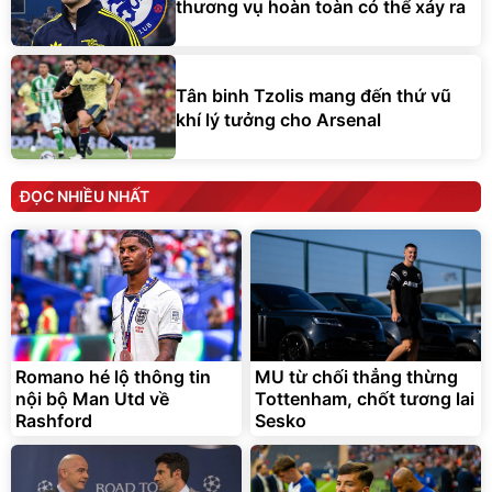
thương vụ hoàn toàn có thể xảy ra
Tân binh Tzolis mang đến thứ vũ
khí lý tưởng cho Arsenal
ĐỌC NHIỀU NHẤT
Romano hé lộ thông tin
MU từ chối thẳng thừng
nội bộ Man Utd về
Tottenham, chốt tương lai
Rashford
Sesko