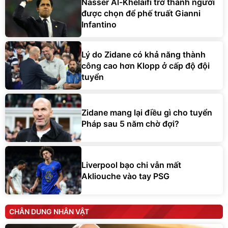
Nasser Al-Khelaifi trở thành người
được chọn để phế truất Gianni
Infantino
Lý do Zidane có khả năng thành
công cao hơn Klopp ở cấp độ đội
tuyển
Zidane mang lại điều gì cho tuyển
Pháp sau 5 năm chờ đợi?
Liverpool bạo chi vẫn mất
Akliouche vào tay PSG
CHÂN DUNG NHÂN VẬT