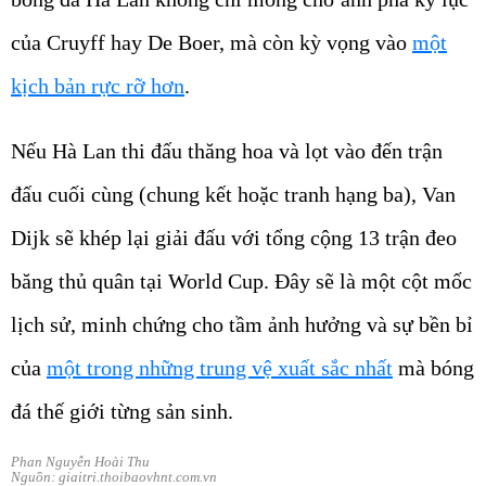
của Cruyff hay De Boer, mà còn kỳ vọng vào
một
kịch bản rực rỡ hơn
.
Nếu Hà Lan thi đấu thăng hoa và lọt vào đến trận
đấu cuối cùng (chung kết hoặc tranh hạng ba), Van
Dijk sẽ khép lại giải đấu với tổng cộng 13 trận đeo
băng thủ quân tại World Cup. Đây sẽ là một cột mốc
lịch sử, minh chứng cho tầm ảnh hưởng và sự bền bỉ
của
một trong những trung vệ xuất sắc nhất
mà bóng
đá thế giới từng sản sinh.
Phan Nguyễn Hoài Thu
Nguồn: giaitri.thoibaovhnt.com.vn