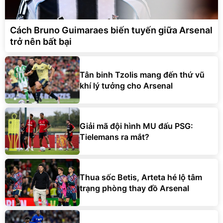
Cách Bruno Guimaraes biến tuyến giữa Arsenal
trở nên bất bại
Tân binh Tzolis mang đến thứ vũ
khí lý tưởng cho Arsenal
Giải mã đội hình MU đấu PSG:
Tielemans ra mắt?
Thua sốc Betis, Arteta hé lộ tâm
trạng phòng thay đồ Arsenal