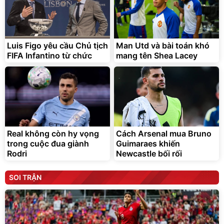
Luis Figo yêu cầu Chủ tịch
Man Utd và bài toán khó
FIFA Infantino từ chức
mang tên Shea Lacey
Real không còn hy vọng
Cách Arsenal mua Bruno
trong cuộc đua giành
Guimaraes khiến
Rodri
Newcastle bối rối
SOI TRẬN