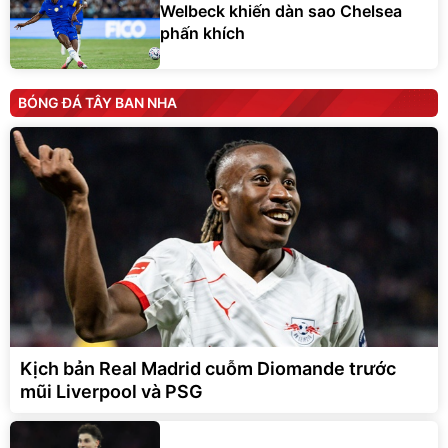
Welbeck khiến dàn sao Chelsea
phấn khích
BÓNG ĐÁ TÂY BAN NHA
Kịch bản Real Madrid cuỗm Diomande trước
mũi Liverpool và PSG