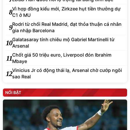
Vì hợp đồng kiểu mới, Zirkzee hụt tiền thưởng dự
8
C1 ở MU
Rodri từ chối Real Madrid, đạt thỏa thuận cá nhân
9
gia nhập Barcelona
Galatasaray tính chiêu mộ Gabriel Martinelli từ
10
Arsenal
Chốt giá 50 triệu euro, Liverpool đón Ibrahim
11
Mbaye
Vinicius Jr có động thái lạ, Arsenal chờ cướp ngôi
12
sao Real
NỔI BẬT