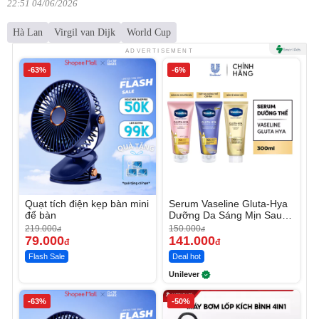
22:51 04/06/2026
Hà Lan
Virgil van Dijk
World Cup
ADVERTISEMENT
-63%
-6%
Quạt tích điện kẹp bàn mini
Serum Vaseline Gluta-Hya
để bàn
Dưỡng Da Sáng Mịn Sau 7
Ngày
219.000
150.000
đ
đ
79.000
141.000
đ
đ
Flash Sale
Deal hot
Unilever
-63%
-50%