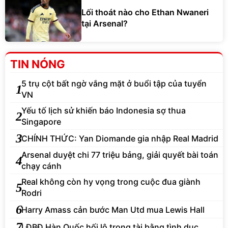
Lối thoát nào cho Ethan Nwaneri
tại Arsenal?
TIN NÓNG
5 trụ cột bất ngờ vắng mặt ở buổi tập của tuyển
1
VN
Yếu tố lịch sử khiến báo Indonesia sợ thua
2
Singapore
3
CHÍNH THỨC: Yan Diomande gia nhập Real Madrid
Arsenal duyệt chi 77 triệu bảng, giải quyết bài toán
4
chạy cánh
Real không còn hy vọng trong cuộc đua giành
5
Rodri
6
Harry Amass cản bước Man Utd mua Lewis Hall
7
LĐBĐ Hàn Quốc hối lộ trọng tài bằng tình dục