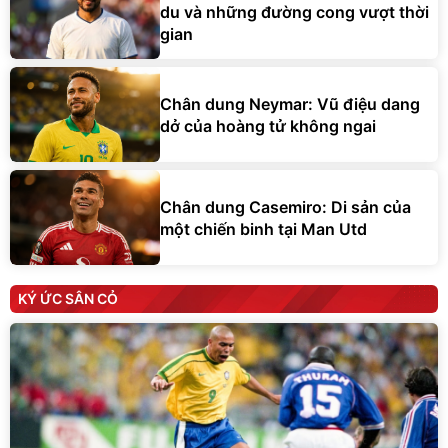
du và những đường cong vượt thời
gian
Chân dung Neymar: Vũ điệu dang
dở của hoàng tử không ngai
Chân dung Casemiro: Di sản của
một chiến binh tại Man Utd
KÝ ỨC SÂN CỎ