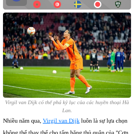
Virgil van Dijk có thể phá kỷ lục của các huyền thoại Hà
Lan.
Nhiều năm qua,
Virgil van Dijk
luôn là sự lựa chọn
không thể thay thế cho tấm băng thủ quân của "Cơn