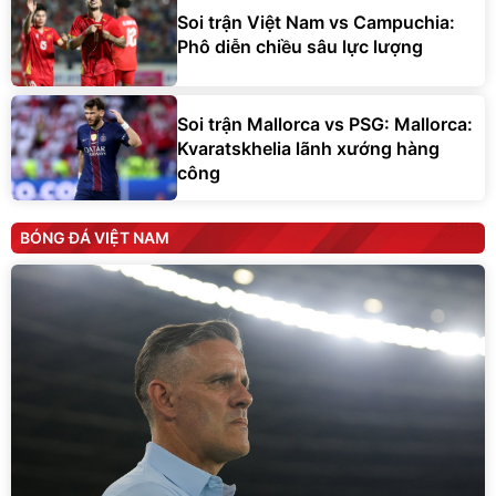
Soi trận Việt Nam vs Campuchia:
Phô diễn chiều sâu lực lượng
Soi trận Mallorca vs PSG: Mallorca:
Kvaratskhelia lãnh xướng hàng
công
BÓNG ĐÁ VIỆT NAM