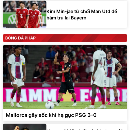
Kim Min-jae từ chối Man Utd để
bám trụ lại Bayern
BÓNG ĐÁ PHÁP
Mallorca gây sốc khi hạ gục PSG 3-0