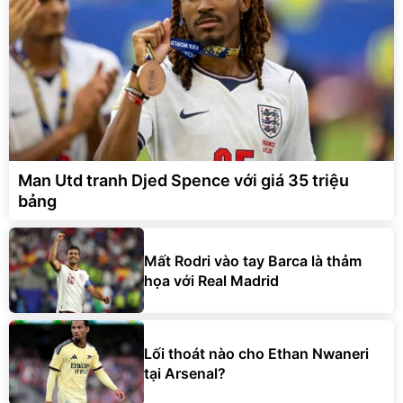
Man Utd tranh Djed Spence với giá 35 triệu
bảng
Mất Rodri vào tay Barca là thảm
họa với Real Madrid
Lối thoát nào cho Ethan Nwaneri
tại Arsenal?