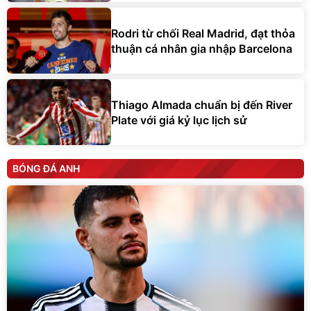
Rodri từ chối Real Madrid, đạt thỏa
thuận cá nhân gia nhập Barcelona
Thiago Almada chuẩn bị đến River
Plate với giá kỷ lục lịch sử
BÓNG ĐÁ ANH