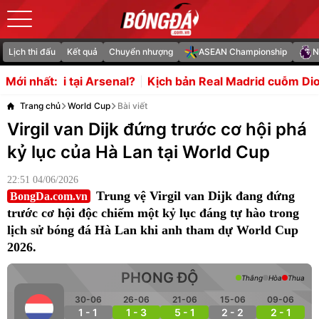
Lịch thi đấu
Kết quả
Chuyển nhượng
ASEAN Championship
N
senal?
Kịch bản Real Madrid cuỗm Diomande trước mũi L
Mới nhất:
Trang chủ
World Cup
Bài viết
Virgil van Dijk đứng trước cơ hội phá
kỷ lục của Hà Lan tại World Cup
22:51 04/06/2026
Trung vệ Virgil van Dijk đang đứng
BongDa.com.vn
trước cơ hội độc chiếm một kỷ lục đáng tự hào trong
lịch sử bóng đá Hà Lan khi anh tham dự World Cup
2026.
PHONG ĐỘ
Thắng
Hòa
Thua
30-06
26-06
21-06
15-06
09-06
1 - 1
1 - 3
5 - 1
2 - 2
2 - 1