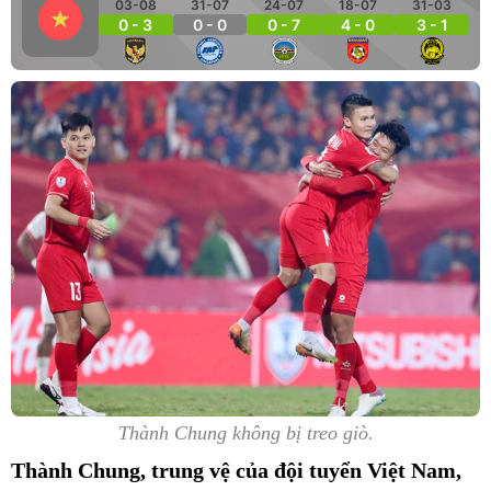
03-08
31-07
24-07
18-07
31-03
0 - 3
0 - 0
0 - 7
4 - 0
3 - 1
Thành Chung không bị treo giò.
Thành Chung, trung vệ của đội tuyển Việt Nam,