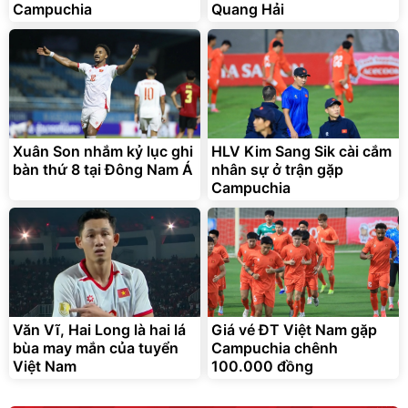
Campuchia
Quang Hải
Xuân Son nhắm kỷ lục ghi
HLV Kim Sang Sik cài cắm
bàn thứ 8 tại Đông Nam Á
nhân sự ở trận gặp
Campuchia
Văn Vĩ, Hai Long là hai lá
Giá vé ĐT Việt Nam gặp
bùa may mắn của tuyển
Campuchia chênh
Việt Nam
100.000 đồng