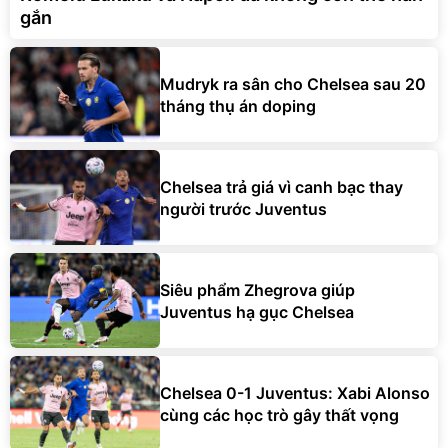
gắn
Mudryk ra sân cho Chelsea sau 20
tháng thụ án doping
Chelsea trả giá vì canh bạc thay
người trước Juventus
Siêu phẩm Zhegrova giúp
Juventus hạ gục Chelsea
Chelsea 0-1 Juventus: Xabi Alonso
cùng các học trò gây thất vọng