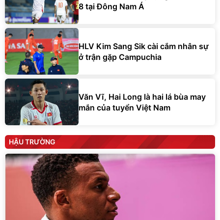
8 tại Đông Nam Á
HLV Kim Sang Sik cài cắm nhân sự
ở trận gặp Campuchia
Văn Vĩ, Hai Long là hai lá bùa may
mắn của tuyển Việt Nam
HẬU TRƯỜNG