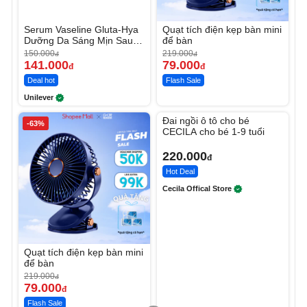
Serum Vaseline Gluta-Hya
Quạt tích điện kẹp bàn mini
Dưỡng Da Sáng Mịn Sau 7
để bàn
Ngày
150.000
219.000
đ
đ
141.000
79.000
đ
đ
Deal hot
Flash Sale
Unilever
Unmute
Đai ngồi ô tô cho bé
-63%
CECILA cho bé 1-9 tuổi
220.000
đ
Hot Deal
Cecila Offical Store
Quạt tích điện kẹp bàn mini
để bàn
219.000
đ
79.000
đ
Flash Sale