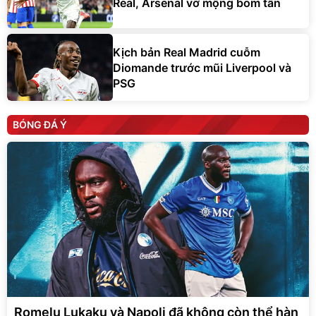
Real, Arsenal vỡ mộng bom tấn
Kịch bản Real Madrid cuỗm
Diomande trước mũi Liverpool và
PSG
BÓNG ĐÁ Ý
Romelu Lukaku và Napoli đã không còn thể hàn