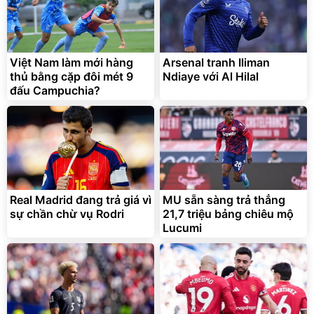
Việt Nam làm mới hàng
Arsenal tranh Iliman
thủ bằng cặp đôi mét 9
Ndiaye với Al Hilal
đấu Campuchia?
Real Madrid đang trả giá vì
MU sẵn sàng trả thẳng
sự chần chừ vụ Rodri
21,7 triệu bảng chiêu mộ
Lucumi