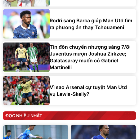
Rodri sang Barca giúp Man Utd tìm
ra phương án thay Tchouameni
Tin đồn chuyển nhượng sáng 7/8:
Juventus mượn Joshua Zirkzee;
Galatasaray muốn có Gabriel
Martinelli
Vì sao Arsenal cự tuyệt Man Utd
vụ Lewis-Skelly?
ĐỌC NHIỀU NHẤT