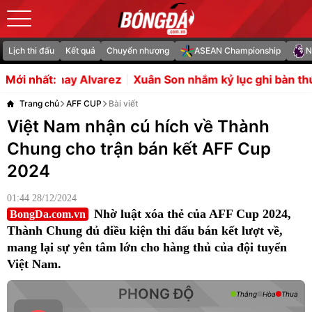
Lịch thi đấu
Kết quả
Chuyển nhượng
ASEAN Championship
N
rez
Xuân Son nhắm kỷ lục ghi bàn thứ 8 tại Đông Nam Á
Mới nhất:
Trang chủ
AFF CUP
Bài viết
Việt Nam nhận cú hích về Thành
Chung cho trận bán kết AFF Cup
2024
01:44 28/12/2024
Nhờ luật xóa thẻ của AFF Cup 2024,
BongDa.com.vn
Thành Chung đủ điều kiện thi đấu bán kết lượt về,
mang lại sự yên tâm lớn cho hàng thủ của đội tuyển
Việt Nam.
PHONG ĐỘ
Thắng
Hòa
Thua