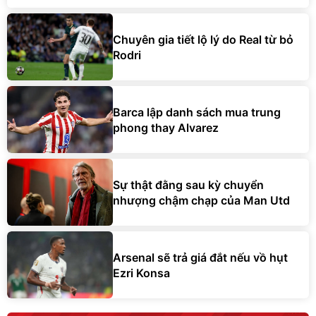
Chuyên gia tiết lộ lý do Real từ bỏ
Rodri
Barca lập danh sách mua trung
phong thay Alvarez
Sự thật đằng sau kỳ chuyển
nhượng chậm chạp của Man Utd
Arsenal sẽ trả giá đắt nếu vồ hụt
Ezri Konsa