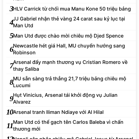
3
HLV Carrick từ chối mua Manu Kone 50 triệu bảng
JJ Gabriel nhận thẻ vàng 24 carat sau kỷ lục tại
4
Man Utd
5
Man Utd được chào mời chiêu mộ Djed Spence
Newcastle hét giá Hall, MU chuyển hướng sang
6
Robinson
Arsenal đẩy mạnh thương vụ Cristian Romero về
7
thay Saliba
MU sẵn sàng trả thẳng 21,7 triệu bảng chiêu mộ
8
Lucumi
Hụt Vinicius, Arsenal tái khởi động vụ Julian
9
Alvarez
10
Arsenal tranh Iliman Ndiaye với Al Hilal
Man Utd có thể gạch tên Carlos Baleba vì chấn
11
thương mới
12
Napoli cân nhắc chiêu mộ Gabriel Jesus từ Arsenal