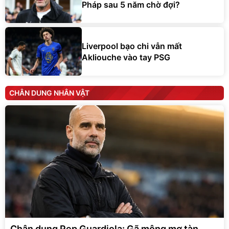
Pháp sau 5 năm chờ đợi?
Liverpool bạo chi vẫn mất
Akliouche vào tay PSG
CHÂN DUNG NHÂN VẬT
Chân dung Pep Guardiola: Gã mộng mơ tàn