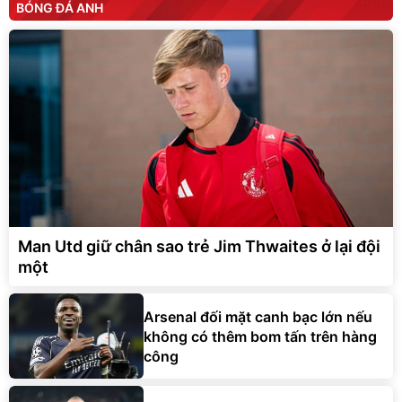
BÓNG ĐÁ ANH
Man Utd giữ chân sao trẻ Jim Thwaites ở lại đội
một
Arsenal đối mặt canh bạc lớn nếu
không có thêm bom tấn trên hàng
công