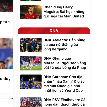
Chân dung Harry
Maguire: Bài học không
gục ngã tại Man United
p tức
DNA
DNA Atalanta: Bản hùng
ca của nữ thần giữa
lòng Bergamo
DNA Olympique
Marseille: Ngôi sao vàng
bất tử của bóng đá Pháp
DNA Curacao: Cơn địa
tư duy
chấn "màu Xanh" & giấc
mơ của Quốc gia nhỏ
nhất lịch sử World Cup
DNA PSV Eindhoven: Gã
nông dân thách thức cả