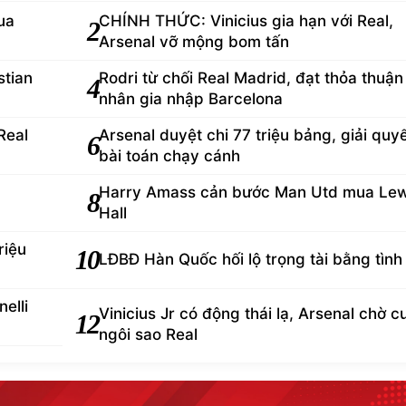
ua
CHÍNH THỨC: Vinicius gia hạn với Real,
2
Arsenal vỡ mộng bom tấn
tian
Rodri từ chối Real Madrid, đạt thỏa thuận
4
nhân gia nhập Barcelona
Real
Arsenal duyệt chi 77 triệu bảng, giải quy
6
bài toán chạy cánh
Harry Amass cản bước Man Utd mua Lew
8
Hall
riệu
10
LĐBĐ Hàn Quốc hối lộ trọng tài bằng tình
elli
Vinicius Jr có động thái lạ, Arsenal chờ 
12
ngôi sao Real