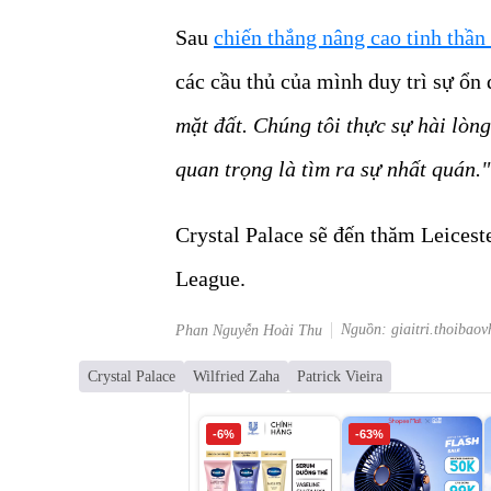
Sau
chiến thắng nâng cao tinh thần
các cầu thủ của mình duy trì sự ổn 
mặt đất. Chúng tôi thực sự hài lòn
quan trọng là tìm ra sự nhất quán."
Crystal Palace sẽ đến thăm Leiceste
League.
Nguồn: giaitri.thoibaov
Phan Nguyễn Hoài Thu
Crystal Palace
Wilfried Zaha
Patrick Vieira
-6%
-63%