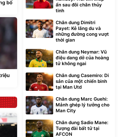
ng bố
ẩn sau đôi chân thủy
tinh
Chân dung Dimitri
Payet: Kẻ lãng du và
những đường cong vượt
thời gian
Chân dung Neymar: Vũ
điệu dang dở của hoàng
tử không ngai
triệu
Chân dung Casemiro: Di
sản của một chiến binh
tại Man Utd
Chân dung Marc Guehi:
Mảnh ghép lý tưởng cho
Man City
Chân dung Sadio Mane:
Tượng đài bất tử tại
AFCON