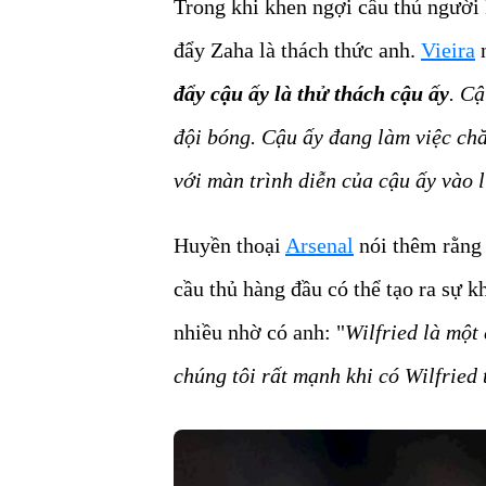
Trong khi khen ngợi cầu thủ người 
đẩy Zaha là thách thức anh.
Vieira
n
đẩy cậu ấy là thử thách cậu ấy
. Cậ
đội bóng. Cậu ấy đang làm việc chăm
với màn trình diễn của cậu ấy vào l
Huyền thoại
Arsenal
nói thêm rằng
cầu thủ hàng đầu có thể tạo ra sự k
nhiều nhờ có anh: "
Wilfried là một
chúng tôi rất mạnh khi có Wilfried 