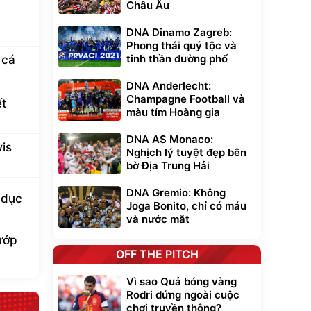
Châu Âu
DNA Dinamo Zagreb:
Phong thái quý tộc và
tinh thần đường phố
 cá
DNA Anderlecht:
Champagne Football và
ết
màu tím Hoàng gia
DNA AS Monaco:
is
Nghịch lý tuyệt đẹp bên
bờ Địa Trung Hải
DNA Gremio: Không
 dục
Joga Bonito, chỉ có máu
và nước mắt
cướp
OFF THE PITCH
Vì sao Quả bóng vàng
Rodri đứng ngoài cuộc
chơi truyền thông?