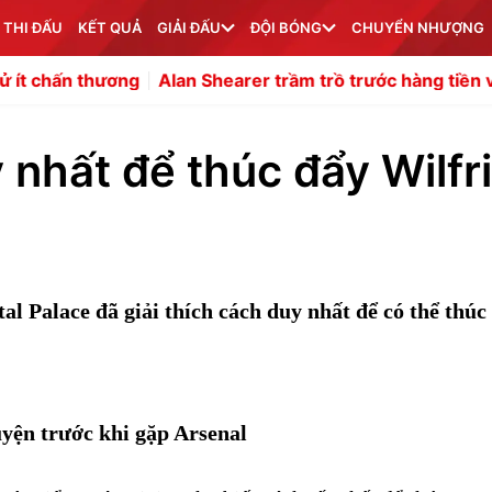
 THI ĐẤU
KẾT QUẢ
GIẢI ĐẤU
ĐỘI BÓNG
CHUYỂN NHƯỢNG
Alan Shearer trầm trồ trước hàng tiền vệ của Arteta
Vư
 nhất để thúc đẩy Wilfr
al Palace đã giải thích cách duy nhất để có thể thúc
uyện trước khi gặp Arsenal