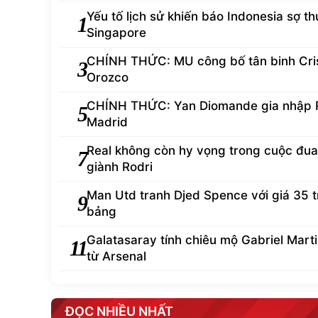
Yếu tố lịch sử khiến báo Indonesia sợ th
1
Singapore
CHÍNH THỨC: MU công bố tân binh Cris
3
Orozco
CHÍNH THỨC: Yan Diomande gia nhập 
5
Madrid
Real không còn hy vọng trong cuộc đua
7
giành Rodri
Man Utd tranh Djed Spence với giá 35 t
9
bảng
Galatasaray tính chiêu mộ Gabriel Martin
11
từ Arsenal
ĐỌC NHIỀU NHẤT