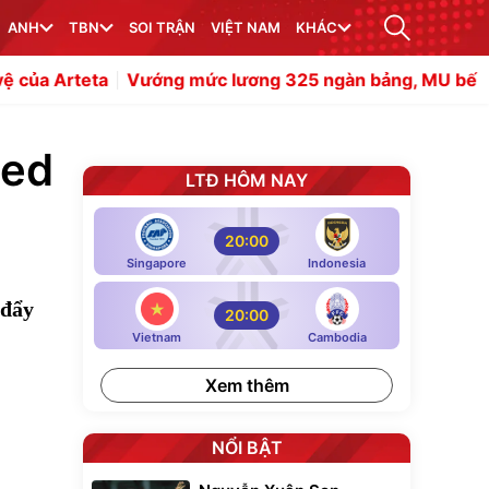
ANH
TBN
SOI TRẬN
VIỆT NAM
KHÁC
ớng mức lương 325 ngàn bảng, MU bế tắc vụ bán Rashfo
ied
LTĐ HÔM NAY
20:00
Singapore
Indonesia
 đẩy
20:00
Vietnam
Cambodia
Xem thêm
NỔI BẬT