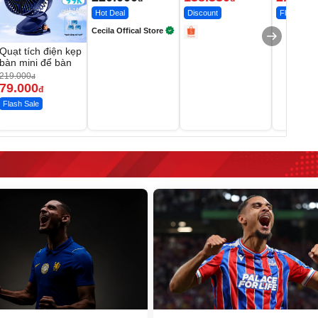
Hot Deal
Discount
Flash Sale
Cecila Offical Store
Quạt tích điện kẹp
bàn mini để bàn
219.000
đ
79.000
đ
Flash Sale