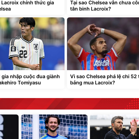
Lacroix chính thức gia
Tại sao Chelsea vẫn chưa cô
lsea
tân binh Lacroix?
l gia nhập cuộc đua giành
Vì sao Chelsea phá lệ chi 52 
akehiro Tomiyasu
bảng mua Lacroix?