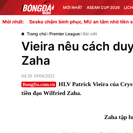
MỚI NHẤT
ASEAN CUP 2026
LỊCH
o chậm bình phục, MU an tâm nhờ tiền sử ít chấn thương
Mới nhất:
Trang chủ
Premier League
Bài viết
Vieira nêu cách duy
Zaha
04:26 10/04/2022
HLV Patrick Vieira của Cryst
BongDa.com.vn
tiền đạo Wilfried Zaha.
Zaha tập l