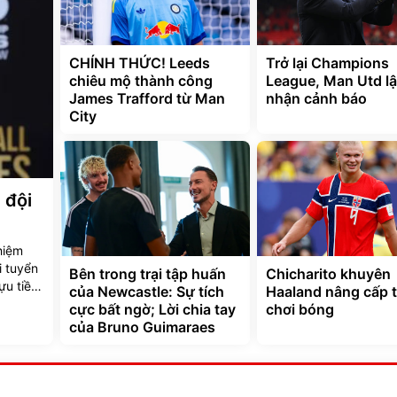
CHÍNH THỨC! Leeds
Trở lại Champions
chiêu mộ thành công
League, Man Utd lậ
James Trafford từ Man
nhận cảnh báo
City
 đội
hiệm
i tuyển
Bên trong trại tập huấn
Chicharito khuyên
ựu tiền
của Newcastle: Sự tích
Haaland nâng cấp 
tuyển
cực bất ngờ; Lời chia tay
chơi bóng
của Bruno Guimaraes