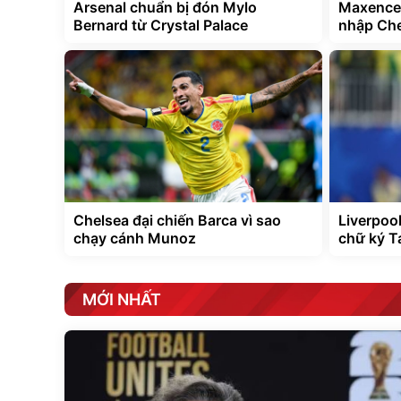
Arsenal chuẩn bị đón Mylo
Maxence 
Bernard từ Crystal Palace
nhập Che
Chelsea đại chiến Barca vì sao
Liverpoo
chạy cánh Munoz
chữ ký T
MỚI NHẤT