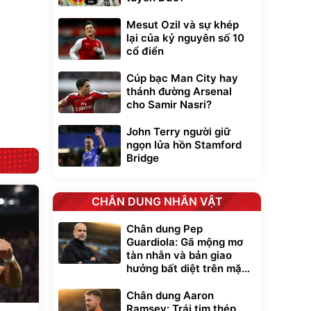
Flash Sale
Mesut Ozil và sự khép
lại của kỷ nguyên số 10
Lót ghế ôtô, nâng
cổ điển
lưng chống nóng
giúp thoải mái
Cúp bạc Man City hay
trong di chuyển
295.000
đ
thánh đường Arsenal
Đã bán nhiều
cho Samir Nasri?
John Terry người giữ
ngọn lửa hồn Stamford
Bridge
CHÂN DUNG NHÂN VẬT
Chân dung Pep
Guardiola: Gã mộng mơ
tàn nhẫn và bản giao
hưởng bất diệt trên mặt
cỏ xanh
Chân dung Aaron
Ramsey: Trái tim thép