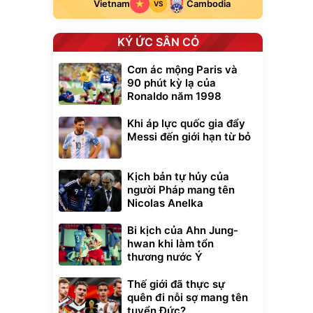
Vietnam
Cambodia
VS
KÝ ỨC SÂN CỎ
Cơn ác mộng Paris và
90 phút kỳ lạ của
Ronaldo năm 1998
Khi áp lực quốc gia đẩy
Messi đến giới hạn từ bỏ
Kịch bản tự hủy của
người Pháp mang tên
Nicolas Anelka
Bi kịch của Ahn Jung-
hwan khi làm tổn
thương nước Ý
Unmute
t Bụi Lau
Vali Bamozo
Thế giới đã thực sự
-001 -
Khung Nhôm
inh
9066 Size
quên đi nỗi sợ mang tên
1.000.000
đ
đ
20/24/28 Cao Cấp
000
825.000
tuyển Đức?
đ
đ