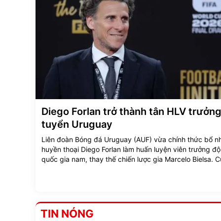
Diego Forlan trở thành tân HLV trưởng
tuyển Uruguay
Liên đoàn Bóng đá Uruguay (AUF) vừa chính thức bổ n
huyền thoại Diego Forlan làm huấn luyện viên trưởng độ
quốc gia nam, thay thế chiến lược gia Marcelo Bielsa. C
đạo 47 tuổi cũng sẽ đảm nhận luôn vai trò dẫn dắt đội 
U20 Uruguay.
TIN NÓNG