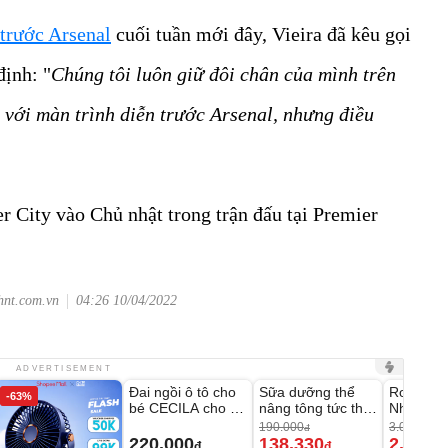
 trước Arsenal
cuối tuần mới đây, Vieira đã kêu gọi
định: "
Chúng tôi luôn giữ đôi chân của mình trên
g với màn trình diễn trước Arsenal, nhưng điều
r City vào Chủ nhật trong trận đấu tại Premier
hnt.com.vn
04:26 10/04/2022
Unmute
Unmute
Unmute
ADVERTISEMENT
Đai ngồi ô tô cho
Sữa dưỡng thể
Robot Hú
-63%
-27%
bé CECILA cho bé
nâng tông tức thì
Nhà - D2
1-9 tuổi
Vaseline Body
Thông M
190.000
3.000.000
đ
220.000
138.330
2.200.
đ
đ