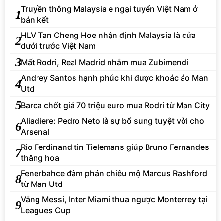
Truyền thông Malaysia e ngại tuyển Việt Nam ở
1
bán kết
HLV Tan Cheng Hoe nhận định Malaysia là cửa
2
dưới trước Việt Nam
3
Mất Rodri, Real Madrid nhắm mua Zubimendi
Andrey Santos hạnh phúc khi được khoác áo Man
4
Utd
5
Barca chốt giá 70 triệu euro mua Rodri từ Man City
Aliadiere: Pedro Neto là sự bổ sung tuyệt vời cho
6
Arsenal
Rio Ferdinand tin Tielemans giúp Bruno Fernandes
7
thăng hoa
Fenerbahce đàm phán chiêu mộ Marcus Rashford
8
từ Man Utd
Vắng Messi, Inter Miami thua ngược Monterrey tại
9
Leagues Cup