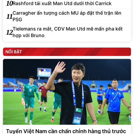
10
Rashford tái xuất Man Utd dưới thời Carrick
Carragher ấn tượng cách MU áp đặt thế trận lên
11
PSG
Tielemans ra mắt, CĐV Man Utd mê mẩn pha kết
12
hợp với Bruno
NỔI BẬT
Tuyển Việt Nam cần chấn chỉnh hàng thủ trước