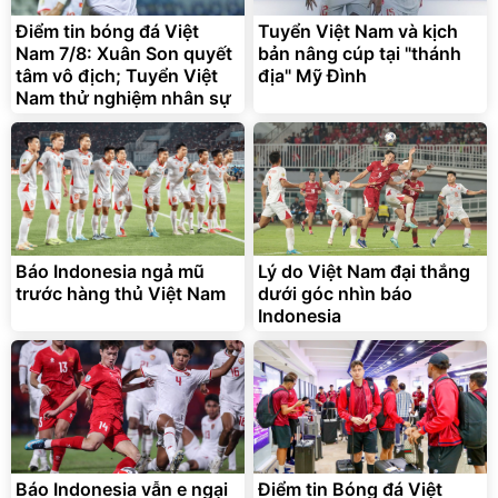
trong di chuyển
Điểm tin bóng đá Việt
Tuyển Việt Nam và kịch
295.000
đ
Nam 7/8: Xuân Son quyết
bản nâng cúp tại "thánh
Đã bán nhiều
tâm vô địch; Tuyển Việt
địa" Mỹ Đình
Nam thử nghiệm nhân sự
Báo Indonesia ngả mũ
Lý do Việt Nam đại thắng
trước hàng thủ Việt Nam
dưới góc nhìn báo
Indonesia
Báo Indonesia vẫn e ngại
Điểm tin Bóng đá Việt