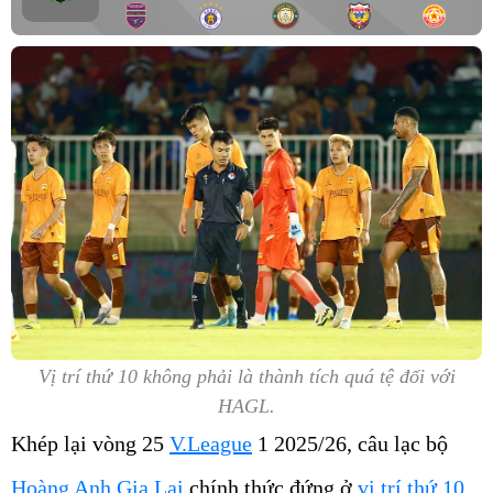
Vị trí thứ 10 không phải là thành tích quá tệ đối với
HAGL.
Khép lại vòng 25
V.League
1 2025/26, câu lạc bộ
Hoàng Anh Gia Lai
chính thức đứng ở
vị trí thứ 10