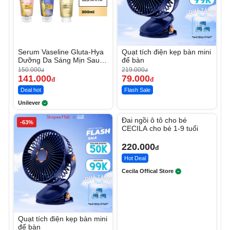
Serum Vaseline Gluta-Hya
Quạt tích điện kẹp bàn mini
Dưỡng Da Sáng Mịn Sau 7
để bàn
Ngày
150.000
219.000
đ
đ
141.000
79.000
đ
đ
Deal hot
Flash Sale
Unilever
Unmute
Đai ngồi ô tô cho bé
-63%
CECILA cho bé 1-9 tuổi
220.000
đ
Hot Deal
Cecila Offical Store
Quạt tích điện kẹp bàn mini
để bàn