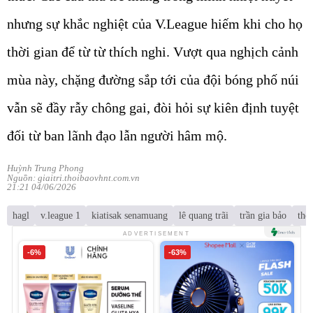
nhưng sự khắc nghiệt của V.League hiếm khi cho họ
thời gian để từ từ thích nghi. Vượt qua nghịch cảnh
mùa này, chặng đường sắp tới của đội bóng phố núi
vẫn sẽ đầy rẫy chông gai, đòi hỏi sự kiên định tuyệt
đối từ ban lãnh đạo lẫn người hâm mộ.
Huỳnh Trung Phong
Nguồn: giaitri.thoibaovhnt.com.vn
21:21 04/06/2026
hagl
v.league 1
kiatisak senamuang
lê quang trãi
trần gia bảo
thé
ADVERTISEMENT
-6%
-63%