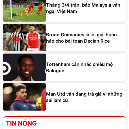
Thắng 3/4 trận, báo Malaysia vẫn
ngại Việt Nam
Bruno Guimaraes là lời giải hoàn
hảo cho bài toán Declan Rice
Tottenham cân nhắc chiêu mộ
Balogun
Man Utd vẫn đang trả giá vì những
sai lầm cũ
TIN NÓNG