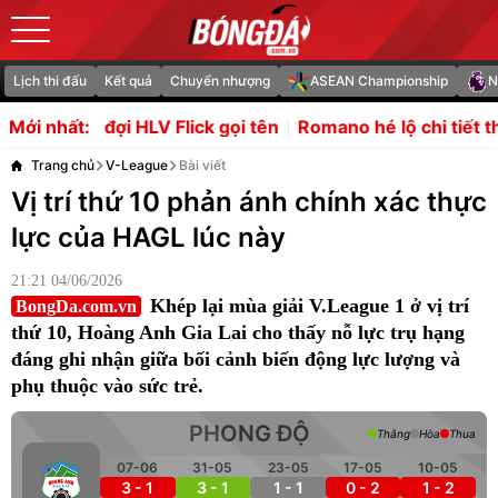
Lịch thi đấu
Kết quả
Chuyển nhượng
ASEAN Championship
N
 Flick gọi tên
Romano hé lộ chi tiết thương vụ Liverpoo
Mới nhất:
Trang chủ
V-League
Bài viết
Vị trí thứ 10 phản ánh chính xác thực
lực của HAGL lúc này
21:21 04/06/2026
Khép lại mùa giải V.League 1 ở vị trí
BongDa.com.vn
thứ 10, Hoàng Anh Gia Lai cho thấy nỗ lực trụ hạng
đáng ghi nhận giữa bối cảnh biến động lực lượng và
phụ thuộc vào sức trẻ.
PHONG ĐỘ
Thắng
Hòa
Thua
07-06
31-05
23-05
17-05
10-05
3 - 1
3 - 1
1 - 1
0 - 2
1 - 2