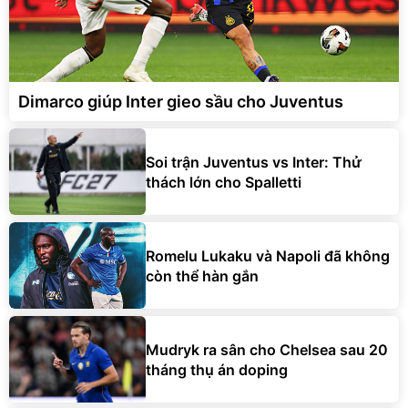
Dimarco giúp Inter gieo sầu cho Juventus
Soi trận Juventus vs Inter: Thử
thách lớn cho Spalletti
Romelu Lukaku và Napoli đã không
còn thể hàn gắn
Mudryk ra sân cho Chelsea sau 20
tháng thụ án doping