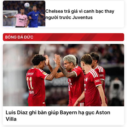
Chelsea trả giá vì canh bạc thay
người trước Juventus
BÓNG ĐÁ ĐỨC
Luis Diaz ghi bàn giúp Bayern hạ gục Aston
Villa