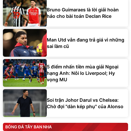
Bruno Guimaraes là lời giải hoàn
hảo cho bài toán Declan Rice
Man Utd vẫn đang trả giá vì những
sai lầm cũ
5 điểm nhấn tiền mùa giải Ngoại
hạng Anh: Nỗi lo Liverpool; Hy
vọng MU
Soi trận Johor Darul vs Chelsea:
Chờ đợi "dàn kép phụ" của Alonso
BÓNG ĐÁ TÂY BAN NHA