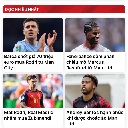
ĐỌC NHIỀU NHẤT
Barca chốt giá 70 triệu
Fenerbahce đàm phán
euro mua Rodri từ Man
chiêu mộ Marcus
City
Rashford từ Man Utd
Mất Rodri, Real Madrid
Andrey Santos hạnh phúc
nhắm mua Zubimendi
khi được khoác áo Man
Utd