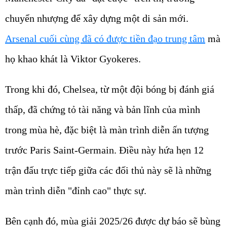
chuyển nhượng để xây dựng một di sản mới.
Arsenal cuối cùng đã có được tiền đạo trung tâm
mà
họ khao khát là Viktor Gyokeres.
Trong khi đó, Chelsea, từ một đội bóng bị đánh giá
thấp, đã chứng tỏ tài năng và bản lĩnh của mình
trong mùa hè, đặc biệt là màn trình diễn ấn tượng
trước Paris Saint-Germain. Điều này hứa hẹn 12
trận đấu trực tiếp giữa các đối thủ này sẽ là những
màn trình diễn "đỉnh cao" thực sự.
Bên cạnh đó, mùa giải 2025/26 được dự báo sẽ bùng