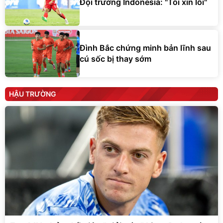
Đội trưởng Indonesia: "Tôi xin lỗi"
Đình Bắc chứng minh bản lĩnh sau
cú sốc bị thay sớm
HẬU TRƯỜNG