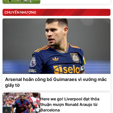
CHUYỂN NHƯỢNG
Arsenal hoãn công bố Guimaraes vì vướng mắc
giấy tờ
Here we go! Liverpool đạt thỏa
thuận mượn Ronald Araujo từ
Barcelona