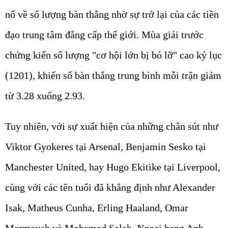
nổ về số lượng bàn thắng nhờ sự trở lại của các tiền
đạo trung tâm đẳng cấp thế giới. Mùa giải trước
chứng kiến số lượng "cơ hội lớn bị bỏ lỡ" cao kỷ lục
(1201), khiến số bàn thắng trung bình mỗi trận giảm
từ 3.28 xuống 2.93.
Tuy nhiên, với sự xuất hiện của những chân sút như
Viktor Gyokeres tại Arsenal, Benjamin Sesko tại
Manchester United, hay Hugo Ekitike tại Liverpool,
cùng với các tên tuổi đã khẳng định như Alexander
Isak, Matheus Cunha, Erling Haaland, Omar
Marmoush và Mohamed Salah, Ngoại hạng Anh