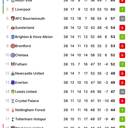
4
38
19
8
11
56
49
7
65
Aston Villa
B
Đã bán nhiều
Đang xem nhiều
5
38
17
9
12
63
53
10
60
Liverpool
T
G-FORCE VIETNA
6
38
13
18
7
58
54
4
57
AFC Bournemouth
H
7
38
14
12
12
42
48
-6
54
Sunderland
B
8
38
14
11
13
52
46
6
53
Brighton & Hove Albion
T
9
38
14
11
13
55
52
3
53
Brentford
B
10
38
14
10
14
58
52
6
52
Chelsea
B
11
38
15
7
16
47
51
-4
52
Fulham
T
12
38
14
7
17
53
55
-2
49
Newcastle United
B
13
38
13
10
15
47
50
-3
49
Everton
B
14
38
11
14
13
49
56
-7
47
Leeds United
H
15
38
11
12
15
41
51
-10
45
Crystal Palace
B
16
38
11
11
16
48
51
-3
44
Nottingham Forest
T
17
38
10
11
17
48
57
-9
41
Tottenham Hotspur
T