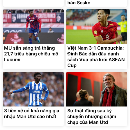
bán Sesko
MU sẵn sàng trả thẳng
Việt Nam 3-1 Campuchia:
21,7 triệu bảng chiêu mộ
Đình Bắc dẫn đầu danh
Lucumi
sách Vua phá lưới ASEAN
Cup
3 tiền vệ có khả năng gia
Sự thật đằng sau kỳ
nhập Man Utd cao nhất
chuyển nhượng chậm
chạp của Man Utd