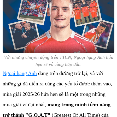
Với những chuyển động trên TTCN, Ngoại hạng Anh hứa
hẹn sẽ vô cùng hấp dẫn.
Ngoại hạng Anh
đang trên đường trở lại, và với
những gì đã diễn ra cùng các yếu tố được thêm vào,
mùa giải 2025/26 hứa hẹn sẽ là một trong những
mùa giải vĩ đại nhất,
mang trong mình tiềm năng
trở thành "G.O.A.T"
(Greatest Of All Time) của