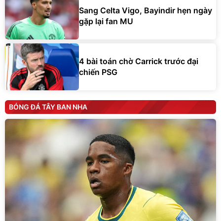
Sang Celta Vigo, Bayindir hẹn ngày
gặp lại fan MU
4 bài toán chờ Carrick trước đại
chiến PSG
BÓNG ĐÁ TÂY BAN NHA