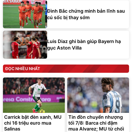
Đình Bắc chứng minh bản lĩnh sau
cú sốc bị thay sớm
Luis Diaz ghi bàn giúp Bayern hạ
gục Aston Villa
ĐỌC NHIỀU NHẤT
Carrick bật đèn xanh, MU
Tin đồn chuyển nhượng
chi 16 triệu euro mua
tối 7/8: Barca chi đậm
Salinas
mua Alvarez; MU từ chối