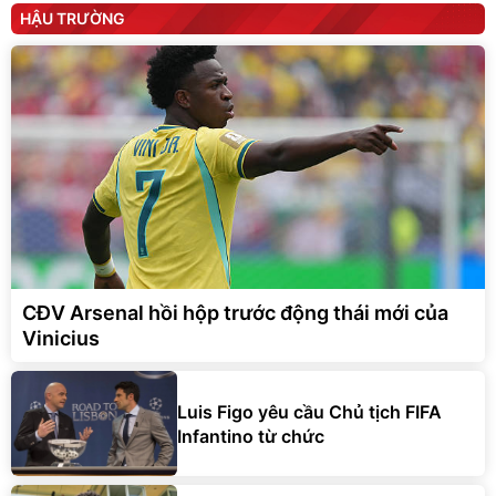
HẬU TRƯỜNG
CĐV Arsenal hồi hộp trước động thái mới của
Vinicius
Luis Figo yêu cầu Chủ tịch FIFA
Infantino từ chức