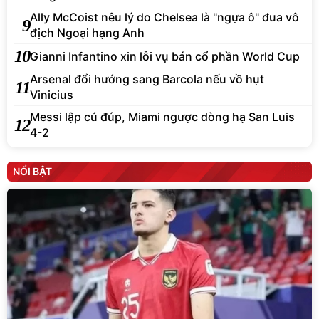
Ally McCoist nêu lý do Chelsea là "ngựa ô" đua vô
9
địch Ngoại hạng Anh
10
Gianni Infantino xin lỗi vụ bán cổ phần World Cup
Arsenal đổi hướng sang Barcola nếu vồ hụt
11
Vinicius
Messi lập cú đúp, Miami ngược dòng hạ San Luis
12
4-2
NỔI BẬT