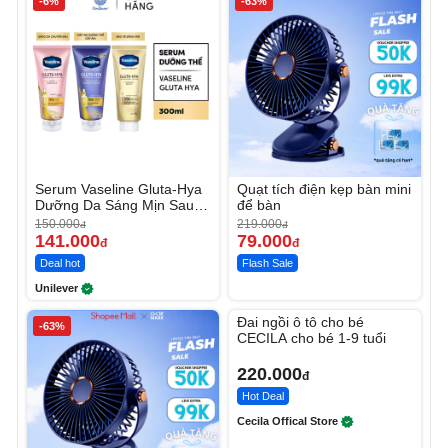
-6%
-63%
Serum Vaseline Gluta-Hya
Quạt tích điện kẹp bàn mini
Dưỡng Da Sáng Mịn Sau 7
để bàn
Ngày
150.000
219.000
đ
đ
141.000
79.000
đ
đ
Deal hot
Flash Sale
Unilever
Unmute
Video
Đai ngồi ô tô cho bé
Player
-63%
is
CECILA cho bé 1-9 tuổi
loading.
220.000
đ
Hot Deal
Cecila Offical Store