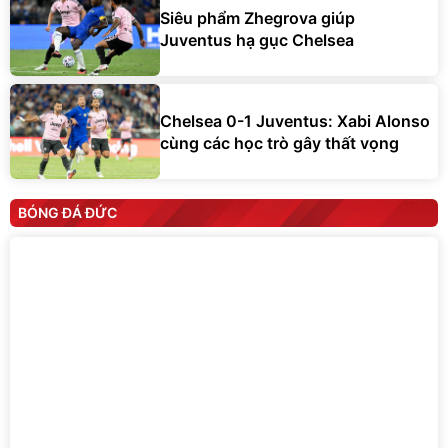
Siêu phẩm Zhegrova giúp
Juventus hạ gục Chelsea
Chelsea 0-1 Juventus: Xabi Alonso
cùng các học trò gây thất vọng
BÓNG ĐÁ ĐỨC