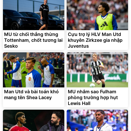
Lót ghế ôtô, nâng lưng
chống nóng giúp thoải mái
trong di chuyển
295.000
MU từ chối thẳng thừng
Cựu trợ lý HLV Man Utd
đ
Tottenham, chốt tương lai
khuyên Zirkzee gia nhập
Đã bán nhiều
Sesko
Juventus
Man Utd và bài toán khó
MU nhắm sao Fulham
mang tên Shea Lacey
phòng trường hợp hụt
Lewis Hall