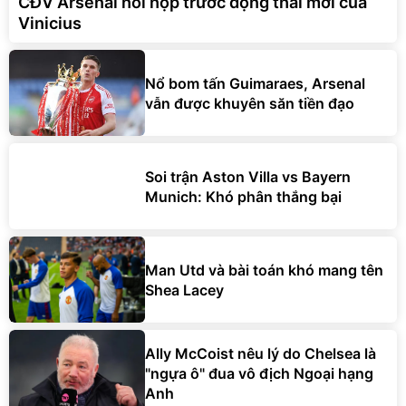
CĐV Arsenal hồi hộp trước động thái mới của
Vinicius
Nổ bom tấn Guimaraes, Arsenal
vẫn được khuyên săn tiền đạo
Soi trận Aston Villa vs Bayern
Munich: Khó phân thắng bại
Man Utd và bài toán khó mang tên
Shea Lacey
Ally McCoist nêu lý do Chelsea là
"ngựa ô" đua vô địch Ngoại hạng
Anh