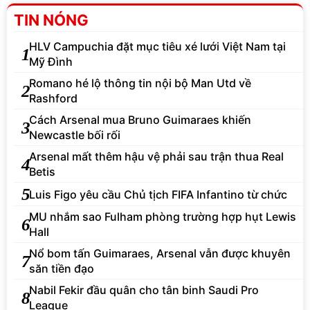
TIN NÓNG
HLV Campuchia đặt mục tiêu xé lưới Việt Nam tại
1
Mỹ Đình
Romano hé lộ thông tin nội bộ Man Utd về
2
Rashford
Cách Arsenal mua Bruno Guimaraes khiến
3
Newcastle bối rối
Arsenal mất thêm hậu vệ phải sau trận thua Real
4
Betis
5
Luis Figo yêu cầu Chủ tịch FIFA Infantino từ chức
MU nhắm sao Fulham phòng trường hợp hụt Lewis
6
Hall
Nổ bom tấn Guimaraes, Arsenal vẫn được khuyên
7
săn tiền đạo
Nabil Fekir đầu quân cho tân binh Saudi Pro
8
League