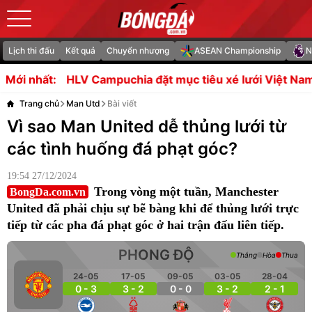
Lịch thi đấu
Kết quả
Chuyển nhượng
ASEAN Championship
N
ampuchia đặt mục tiêu xé lưới Việt Nam tại Mỹ Đình
Soi
Mới nhất:
Trang chủ
Man Utd
Bài viết
Vì sao Man United dễ thủng lưới từ
các tình huống đá phạt góc?
19:54 27/12/2024
Trong vòng một tuần, Manchester
BongDa.com.vn
United đã phải chịu sự bẽ bàng khi để thủng lưới trực
tiếp từ các pha đá phạt góc ở hai trận đấu liên tiếp.
PHONG ĐỘ
Thắng
Hòa
Thua
24-05
17-05
09-05
03-05
28-04
0 - 3
3 - 2
0 - 0
3 - 2
2 - 1