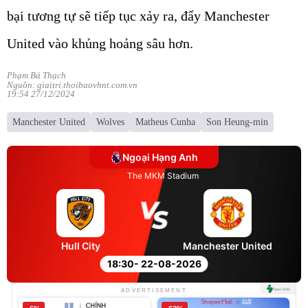
bại tương tự sẽ tiếp tục xảy ra, đẩy Manchester
United vào khủng hoảng sâu hơn.
Phạm Bá Thạch
Nguồn: giaitri.thoibaovhnt.com.vn
19:54 27/12/2024
Manchester United
Wolves
Matheus Cunha
Son Heung-min
Ngoại Hạng Anh
The MKM Stadium
Hull City
Manchester United
18:30
- 22-08-2026
ADVERTISEMENT