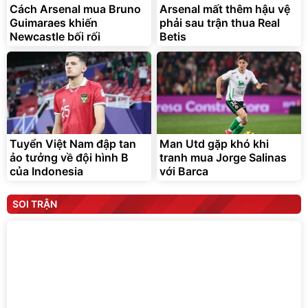
Cách Arsenal mua Bruno
Arsenal mất thêm hậu vệ
Guimaraes khiến
phải sau trận thua Real
Newcastle bối rối
Betis
Tuyển Việt Nam đập tan
Man Utd gặp khó khi
ảo tưởng về đội hình B
tranh mua Jorge Salinas
của Indonesia
với Barca
SOI TRẬN