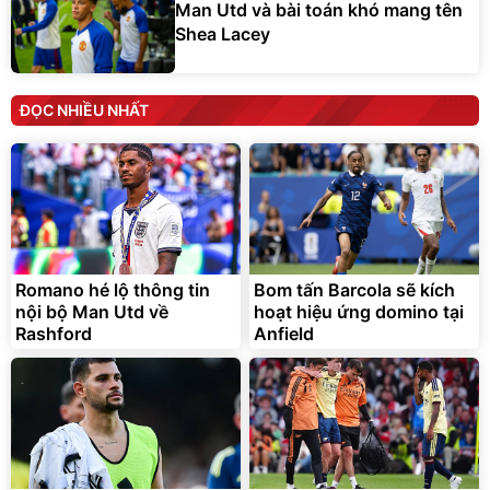
Man Utd và bài toán khó mang tên
Shea Lacey
ĐỌC NHIỀU NHẤT
Romano hé lộ thông tin
Bom tấn Barcola sẽ kích
nội bộ Man Utd về
hoạt hiệu ứng domino tại
Rashford
Anfield