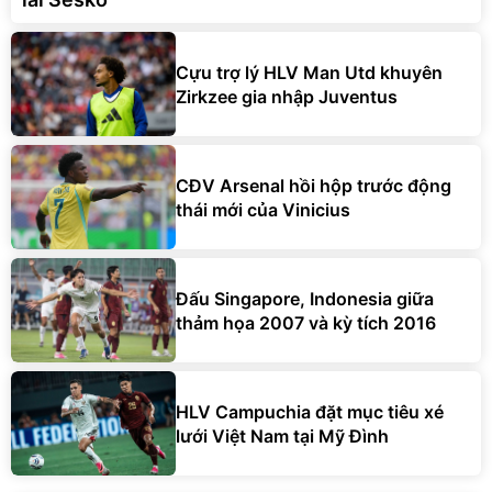
Cựu trợ lý HLV Man Utd khuyên
Zirkzee gia nhập Juventus
CĐV Arsenal hồi hộp trước động
thái mới của Vinicius
Đấu Singapore, Indonesia giữa
thảm họa 2007 và kỳ tích 2016
HLV Campuchia đặt mục tiêu xé
lưới Việt Nam tại Mỹ Đình