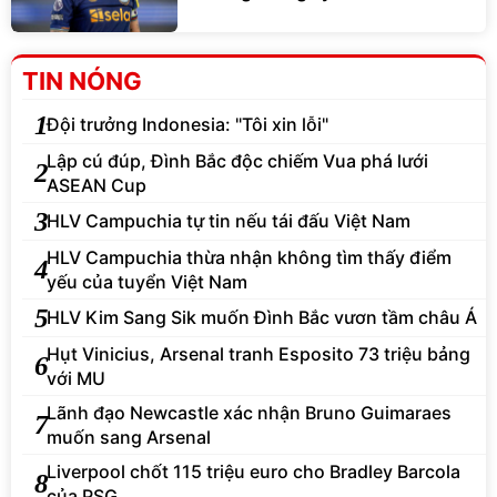
TIN NÓNG
1
Đội trưởng Indonesia: "Tôi xin lỗi"
Lập cú đúp, Đình Bắc độc chiếm Vua phá lưới
2
ASEAN Cup
3
HLV Campuchia tự tin nếu tái đấu Việt Nam
HLV Campuchia thừa nhận không tìm thấy điểm
4
yếu của tuyển Việt Nam
5
HLV Kim Sang Sik muốn Đình Bắc vươn tầm châu Á
Hụt Vinicius, Arsenal tranh Esposito 73 triệu bảng
6
với MU
Lãnh đạo Newcastle xác nhận Bruno Guimaraes
7
muốn sang Arsenal
Liverpool chốt 115 triệu euro cho Bradley Barcola
8
của PSG