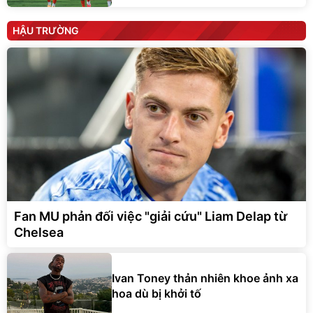
HẬU TRƯỜNG
Fan MU phản đối việc "giải cứu" Liam Delap từ
Chelsea
Ivan Toney thản nhiên khoe ảnh xa
hoa dù bị khởi tố