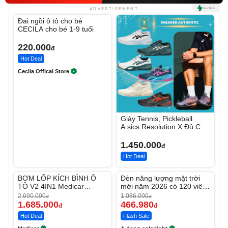
Unmute
ADVERTISEMENT
Đai ngồi ô tô cho bé
CECILA cho bé 1-9 tuổi
220.000
đ
Hot Deal
Cecila Offical Store
Giày Tennis, Pickleball
A.sics Resolution X Đủ Các
Phối Màu
1.450.000
đ
Hot Deal
Unmute
Unmute
BƠM LỐP KÍCH BÌNH Ô
Đèn năng lượng mặt trời
-37%
-56%
TÔ V2 4IN1 Medicar
mới năm 2026 có 120 viên
12.000mAh
LED lớn
2.690.000
1.086.000
đ
đ
1.685.000
466.980
đ
đ
Hot Deal
Flash Sale