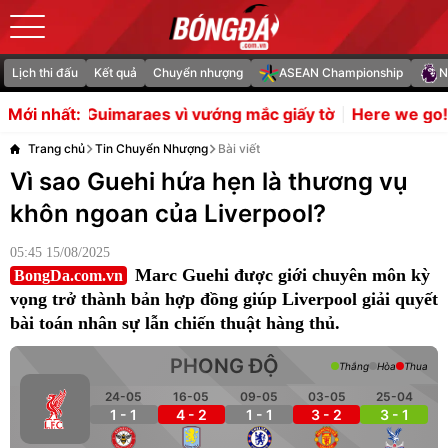
Lịch thi đấu
Kết quả
Chuyển nhượng
ASEAN Championship
N
maraes vì vướng mắc giấy tờ
Here we go! Liverpool đạt
Mới nhất:
Trang chủ
Tin Chuyển Nhượng
Bài viết
Vì sao Guehi hứa hẹn là thương vụ
khôn ngoan của Liverpool?
05:45 15/08/2025
Marc Guehi được giới chuyên môn kỳ
BongDa.com.vn
vọng trở thành bản hợp đồng giúp Liverpool giải quyết
bài toán nhân sự lẫn chiến thuật hàng thủ.
PHONG ĐỘ
Thắng
Hòa
Thua
24-05
16-05
09-05
03-05
25-04
1 - 1
4 - 2
1 - 1
3 - 2
3 - 1