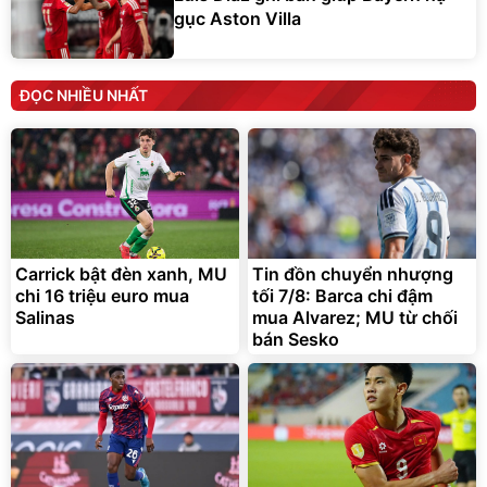
gục Aston Villa
ĐỌC NHIỀU NHẤT
Carrick bật đèn xanh, MU
Tin đồn chuyển nhượng
chi 16 triệu euro mua
tối 7/8: Barca chi đậm
Salinas
mua Alvarez; MU từ chối
bán Sesko