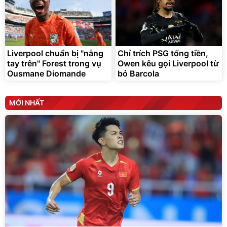
Liverpool chuẩn bị "nẫng
Chỉ trích PSG tống tiền,
tay trên" Forest trong vụ
Owen kêu gọi Liverpool từ
Ousmane Diomande
bỏ Barcola
MỚI NHẤT