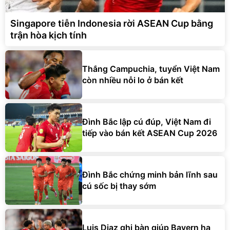
Singapore tiễn Indonesia rời ASEAN Cup bằng
trận hòa kịch tính
Thắng Campuchia, tuyển Việt Nam
còn nhiều nỗi lo ở bán kết
Đình Bắc lập cú đúp, Việt Nam đi
tiếp vào bán kết ASEAN Cup 2026
Đình Bắc chứng minh bản lĩnh sau
cú sốc bị thay sớm
Luis Diaz ghi bàn giúp Bayern hạ