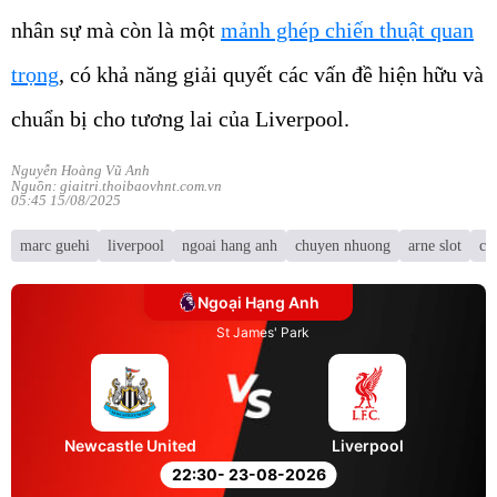
nhân sự mà còn là một
mảnh ghép chiến thuật quan
trọng
, có khả năng giải quyết các vấn đề hiện hữu và
chuẩn bị cho tương lai của
Liverpool
.
Nguyễn Hoàng Vũ Anh
Nguồn: giaitri.thoibaovhnt.com.vn
05:45 15/08/2025
marc guehi
liverpool
ngoai hang anh
chuyen nhuong
arne slot
cr
Ngoại Hạng Anh
St James' Park
Newcastle United
Liverpool
22:30
- 23-08-2026