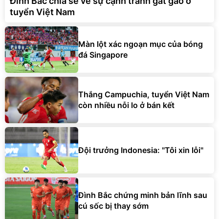
Đình Bắc chia sẻ về sự cạnh tranh gắt gao ở
tuyển Việt Nam
Màn lột xác ngoạn mục của bóng
đá Singapore
Thắng Campuchia, tuyển Việt Nam
còn nhiều nỗi lo ở bán kết
Đội trưởng Indonesia: "Tôi xin lỗi"
Đình Bắc chứng minh bản lĩnh sau
cú sốc bị thay sớm