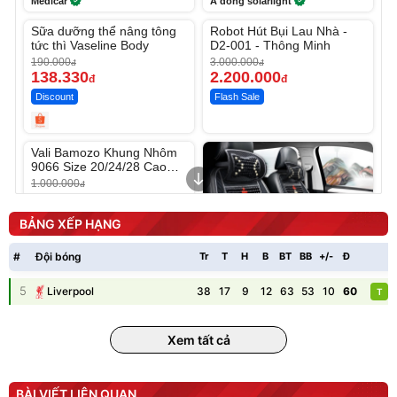
Medicar
A dong solarlight
Unmute
Unmute
Sữa dưỡng thể nâng tông
Robot Hút Bụi Lau Nhà -
-27%
-26%
tức thì Vaseline Body
D2-001 - Thông Minh
190.000
3.000.000
đ
đ
138.330
2.200.000
đ
đ
Discount
Flash Sale
Unmute
Vali Bamozo Khung Nhôm
9066 Size 20/24/28 Cao
Cấp
1.000.000
đ
825.000
đ
Flash Sale
BẢNG XẾP HẠNG
#
Đội bóng
Tr
T
H
B
BT
BB
+/-
Đ
P
5
38
17
9
12
63
53
10
60
Liverpool
T
Lót ghế ôtô, nâng lưng
chống nóng giúp thoải mái
Xem tất cả
trong di chuyển
295.000
đ
Đã bán nhiều
BÀI VIẾT LIÊN QUAN