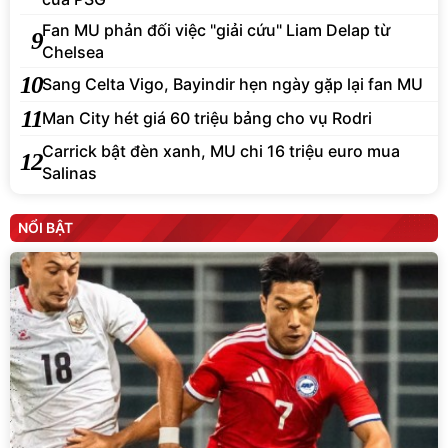
Fan MU phản đối việc "giải cứu" Liam Delap từ
9
Chelsea
10
Sang Celta Vigo, Bayindir hẹn ngày gặp lại fan MU
11
Man City hét giá 60 triệu bảng cho vụ Rodri
Carrick bật đèn xanh, MU chi 16 triệu euro mua
12
Salinas
NỔI BẬT