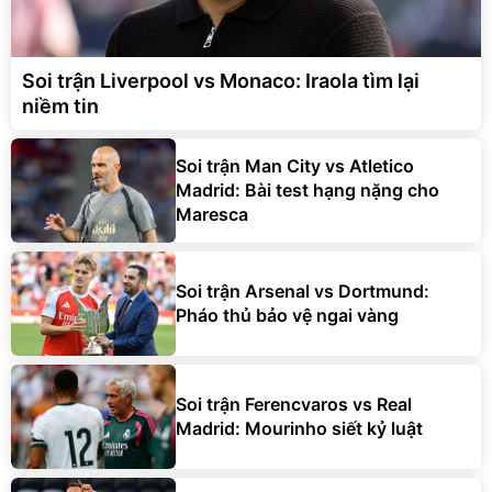
Soi trận Liverpool vs Monaco: Iraola tìm lại
niềm tin
Soi trận Man City vs Atletico
Madrid: Bài test hạng nặng cho
Maresca
Soi trận Arsenal vs Dortmund:
Pháo thủ bảo vệ ngai vàng
Soi trận Ferencvaros vs Real
Madrid: Mourinho siết kỷ luật