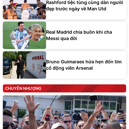
Rashford tiệc tùng cùng dàn người
đẹp trước ngày về Man Utd
Real Madrid chia buồn khi cha
Messi qua đời
Bruno Guimaraes hứa hẹn đốn tim
cổ động viên Arsenal
CHUYỂN NHƯỢNG