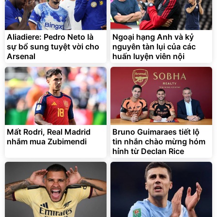
Unmute
Vali Bamozo Khung Nhôm
9066 Size 20/24/28 Cao
Cấp
1.000.000
đ
825.000
Aliadiere: Pedro Neto là
Ngoại hạng Anh và kỷ
đ
sự bổ sung tuyệt vời cho
nguyên tàn lụi của các
Flash Sale
Arsenal
huấn luyện viên nội
Lót ghế ôtô, nâng lưng
chống nóng giúp thoải mái
trong di chuyển
295.000
Mất Rodri, Real Madrid
Bruno Guimaraes tiết lộ
đ
nhắm mua Zubimendi
tin nhắn chào mừng hóm
Đã bán nhiều
hỉnh từ Declan Rice