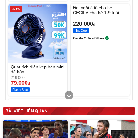
Unmute
Đai ngồi ô tô cho bé
-63%
CECILA cho bé 1-9 tuổi
220.000
đ
Hot Deal
Cecila Offical Store
Quạt tích điện kẹp bàn mini
để bàn
219.000
đ
79.000
đ
Flash Sale
Unmute
Unmute
Sữa dưỡng thể nâng tông
Robot Hút Bụi Lau Nhà -
tức thì Vaseline Body
D2-001 - Thông Minh
BÀI VIẾT LIÊN QUAN
190.000
3.000.000
đ
đ
138.330
2.200.000
đ
đ
Discount
Flash Sale