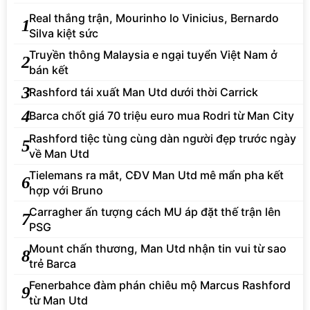
Real thắng trận, Mourinho lo Vinicius, Bernardo
1
Silva kiệt sức
Truyền thông Malaysia e ngại tuyển Việt Nam ở
2
bán kết
3
Rashford tái xuất Man Utd dưới thời Carrick
4
Barca chốt giá 70 triệu euro mua Rodri từ Man City
Rashford tiệc tùng cùng dàn người đẹp trước ngày
5
về Man Utd
Tielemans ra mắt, CĐV Man Utd mê mẩn pha kết
6
hợp với Bruno
Carragher ấn tượng cách MU áp đặt thế trận lên
7
PSG
Mount chấn thương, Man Utd nhận tin vui từ sao
8
trẻ Barca
Fenerbahce đàm phán chiêu mộ Marcus Rashford
9
từ Man Utd