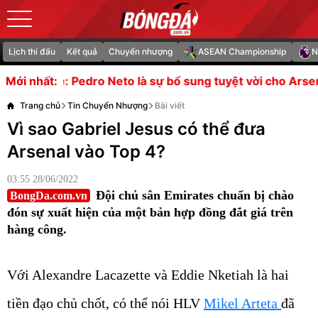
Lịch thi đấu
Kết quả
Chuyển nhượng
ASEAN Championship
N
to là sự bổ sung tuyệt vời cho Arsenal
Indonesia được g
Mới nhất:
Trang chủ
Tin Chuyển Nhượng
Bài viết
Vì sao Gabriel Jesus có thể đưa
Arsenal vào Top 4?
03:55 28/06/2022
Đội chủ sân Emirates chuẩn bị chào
BongDa.com.vn
đón sự xuất hiện của một bản hợp đồng đắt giá trên
hàng công.
Với Alexandre Lacazette và Eddie Nketiah là hai
tiền đạo chủ chốt, có thể nói HLV
Mikel Arteta
đã