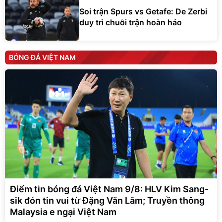
Soi trận Spurs vs Getafe: De Zerbi
duy trì chuỗi trận hoàn hảo
BÓNG ĐÁ VIỆT NAM
Điểm tin bóng đá Việt Nam 9/8: HLV Kim Sang-
sik đón tin vui từ Đặng Văn Lâm; Truyền thông
Malaysia e ngại Việt Nam