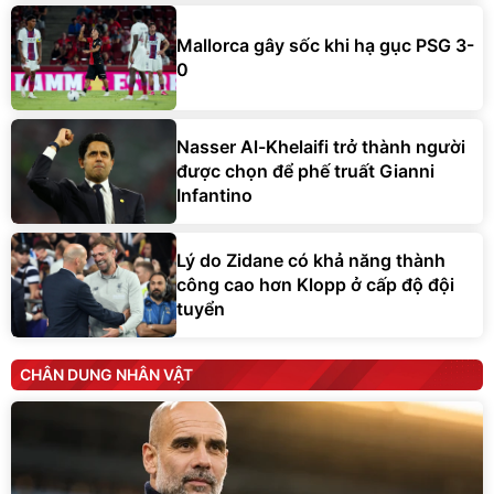
Mallorca gây sốc khi hạ gục PSG 3-
0
Nasser Al-Khelaifi trở thành người
được chọn để phế truất Gianni
Infantino
Lý do Zidane có khả năng thành
công cao hơn Klopp ở cấp độ đội
tuyển
CHÂN DUNG NHÂN VẬT