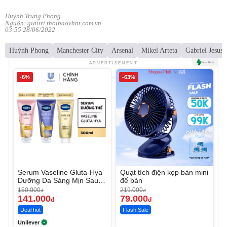
Huỳnh Trung Phong
Nguồn: giaitri.thoibaovhnt.com.vn
03:55 28/06/2022
Huỳnh Phong
Manchester City
Arsenal
Mikel Arteta
Gabriel Jesus
ADVERTISEMENT
-6%
-63%
Serum Vaseline Gluta-Hya
Quạt tích điện kẹp bàn mini
Dưỡng Da Sáng Mịn Sau 7
để bàn
Ngày
150.000
219.000
đ
đ
141.000
79.000
đ
đ
Deal hot
Flash Sale
Unilever