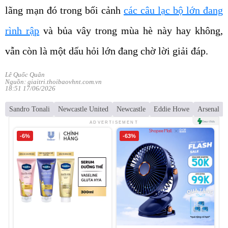
lãng mạn đó trong bối cảnh
các câu lạc bộ lớn đang
rình rập
và bủa vây trong mùa hè này hay không,
vẫn còn là một dấu hỏi lớn đang chờ lời giải đáp.
Lê Quốc Quân
Nguồn: giaitri.thoibaovhnt.com.vn
18:51 17/06/2026
Sandro Tonali
Newcastle United
Newcastle
Eddie Howe
Arsenal
ADVERTISEMENT
-6%
-63%