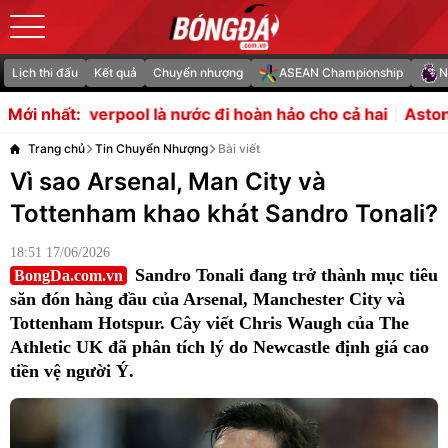
Lịch thi đấu
Kết quả
Chuyển nhượng
ASEAN Championship
N
verpool là nước đi hoàn hảo cho cả hai
Aston Villa xác 
Mới nhất:
Trang chủ
Tin Chuyển Nhượng
Bài viết
Vì sao Arsenal, Man City và
Tottenham khao khát Sandro Tonali?
18:51 17/06/2026
Sandro Tonali đang trở thành mục tiêu
BongDa.com.vn
săn đón hàng đầu của Arsenal, Manchester City và
Tottenham Hotspur. Cây viết Chris Waugh của The
Athletic UK đã phân tích lý do Newcastle định giá cao
tiền vệ người Ý.