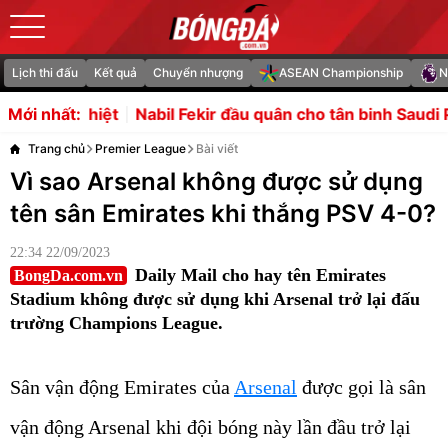
Lịch thi đấu
Kết quả
Chuyển nhượng
ASEAN Championship
N
bil Fekir đầu quân cho tân binh Saudi Pro League
Gianni 
Mới nhất:
Trang chủ
Premier League
Bài viết
Vì sao Arsenal không được sử dụng
tên sân Emirates khi thắng PSV 4-0?
22:34 22/09/2023
Daily Mail cho hay tên Emirates
BongDa.com.vn
Stadium không được sử dụng khi Arsenal trở lại đấu
trường Champions League.
Sân vận động Emirates của
Arsenal
được gọi là sân
vận động Arsenal khi đội bóng này lần đầu trở lại