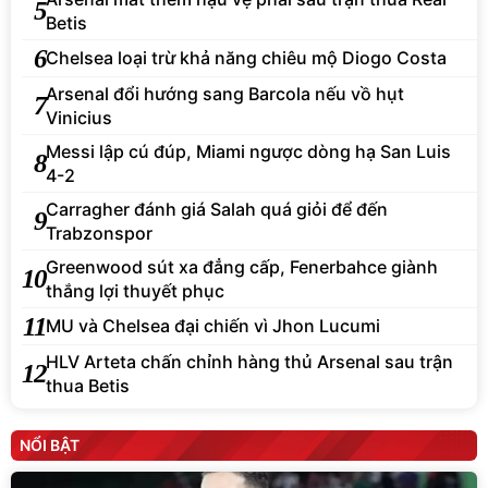
5
Betis
6
Chelsea loại trừ khả năng chiêu mộ Diogo Costa
Arsenal đổi hướng sang Barcola nếu vồ hụt
7
Vinicius
Messi lập cú đúp, Miami ngược dòng hạ San Luis
8
4-2
Carragher đánh giá Salah quá giỏi để đến
9
Trabzonspor
Greenwood sút xa đẳng cấp, Fenerbahce giành
10
thắng lợi thuyết phục
11
MU và Chelsea đại chiến vì Jhon Lucumi
HLV Arteta chấn chỉnh hàng thủ Arsenal sau trận
12
thua Betis
NỔI BẬT