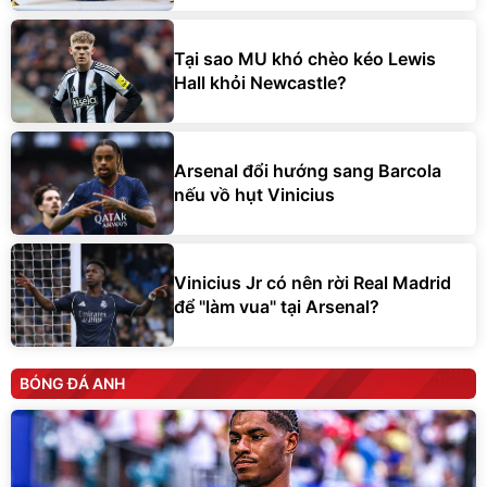
Tại sao MU khó chèo kéo Lewis
Hall khỏi Newcastle?
Arsenal đổi hướng sang Barcola
nếu vồ hụt Vinicius
Vinicius Jr có nên rời Real Madrid
để "làm vua" tại Arsenal?
BÓNG ĐÁ ANH