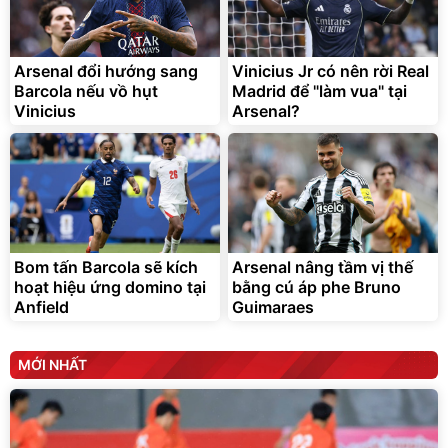
Lót ghế ôtô, nâng lưng
chống nóng giúp thoải mái
trong di chuyển
295.000
Arsenal đổi hướng sang
Vinicius Jr có nên rời Real
đ
Barcola nếu vồ hụt
Madrid để "làm vua" tại
Đã bán nhiều
Vinicius
Arsenal?
Bom tấn Barcola sẽ kích
Arsenal nâng tầm vị thế
hoạt hiệu ứng domino tại
bằng cú áp phe Bruno
Anfield
Guimaraes
MỚI NHẤT