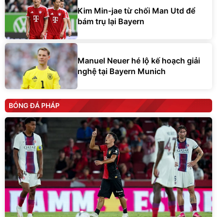
Kim Min-jae từ chối Man Utd để
bám trụ lại Bayern
Manuel Neuer hé lộ kế hoạch giải
nghệ tại Bayern Munich
BÓNG ĐÁ PHÁP