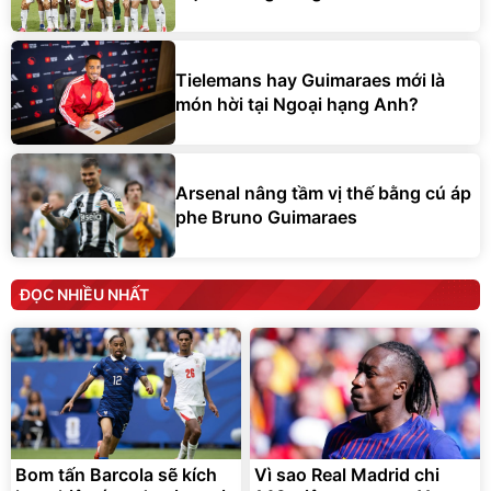
Tielemans hay Guimaraes mới là
món hời tại Ngoại hạng Anh?
Arsenal nâng tầm vị thế bằng cú áp
phe Bruno Guimaraes
ĐỌC NHIỀU NHẤT
Bom tấn Barcola sẽ kích
Vì sao Real Madrid chi