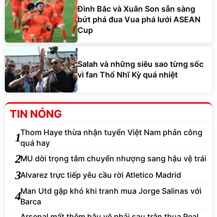
Đình Bắc và Xuân Son sẵn sàng
bứt phá đua Vua phá lưới ASEAN
Cup
Salah và những siêu sao từng sốc
vì fan Thổ Nhĩ Kỳ quá nhiệt
TIN NÓNG
Thom Haye thừa nhận tuyển Việt Nam phản công
1
quá hay
2
MU dời trọng tâm chuyển nhượng sang hậu vệ trái
3
Alvarez trực tiếp yêu cầu rời Atletico Madrid
Man Utd gặp khó khi tranh mua Jorge Salinas với
4
Barca
Arsenal mất thêm hậu vệ phải sau trận thua Real