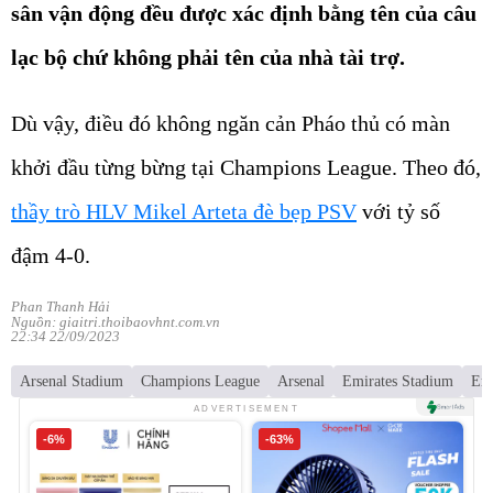
sân vận động đều được xác định bằng tên của câu
lạc bộ chứ không phải tên của nhà tài trợ.
Dù vậy, điều đó không ngăn cản Pháo thủ có màn
khởi đầu từng bừng tại Champions League. Theo đó,
thầy trò HLV Mikel Arteta đè bẹp PSV
với tỷ số
đậm 4-0.
Phan Thanh Hải
Nguồn: giaitri.thoibaovhnt.com.vn
22:34 22/09/2023
Arsenal Stadium
Champions League
Arsenal
Emirates Stadium
Emi
ADVERTISEMENT
-6%
-63%