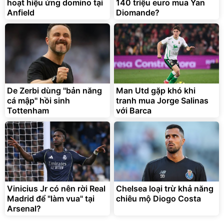
hoạt hiệu ứng domino tại
140 triệu euro mua Yan
Anfield
Diomande?
De Zerbi dùng ''bản năng
Man Utd gặp khó khi
cá mập'' hồi sinh
tranh mua Jorge Salinas
Tottenham
với Barca
Vinicius Jr có nên rời Real
Chelsea loại trừ khả năng
Madrid để "làm vua" tại
chiêu mộ Diogo Costa
Arsenal?