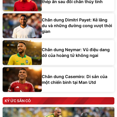
thép ẩn sau đôi chân thủy tinh
Chân dung Dimitri Payet: Kẻ lãng
du và những đường cong vượt thời
gian
Chân dung Neymar: Vũ điệu dang
dở của hoàng tử không ngai
Chân dung Casemiro: Di sản của
một chiến binh tại Man Utd
KÝ ỨC SÂN CỎ