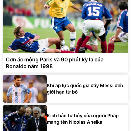
Cơn ác mộng Paris và 90 phút kỳ lạ của
Ronaldo năm 1998
Khi áp lực quốc gia đẩy Messi đến
giới hạn từ bỏ
Kịch bản tự hủy của người Pháp
mang tên Nicolas Anelka