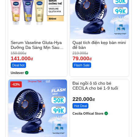
Serum Vaseline Gluta-Hya
Quạt tích điện kẹp bàn mini
Dưỡng Da Sáng Mịn Sau 7
để bàn
Ngày
150.000
219.000
đ
đ
141.000
79.000
đ
đ
Deal hot
Flash Sale
Unilever
Unmute
Đai ngồi ô tô cho bé
-63%
CECILA cho bé 1-9 tuổi
220.000
đ
Hot Deal
Cecila Offical Store