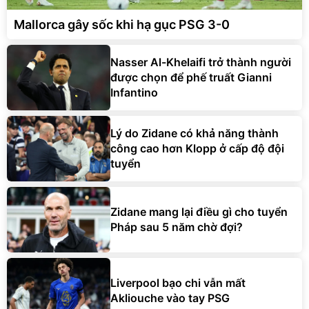
Mallorca gây sốc khi hạ gục PSG 3-0
Nasser Al-Khelaifi trở thành người
được chọn để phế truất Gianni
Infantino
Lý do Zidane có khả năng thành
công cao hơn Klopp ở cấp độ đội
tuyển
Zidane mang lại điều gì cho tuyển
Pháp sau 5 năm chờ đợi?
Liverpool bạo chi vẫn mất
Akliouche vào tay PSG