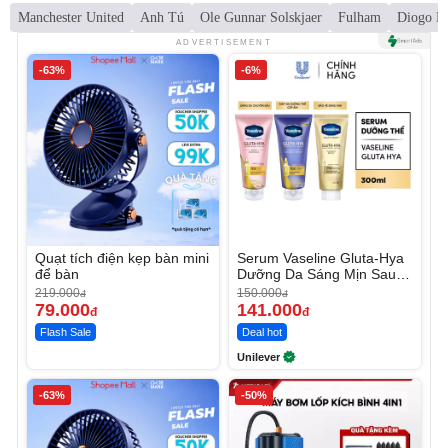
Manchester United
Anh Tú
Ole Gunnar Solskjaer
Fulham
Diogo Da
ADVERTISEMENT
-63%
-6%
Quạt tích điện kẹp bàn mini
Serum Vaseline Gluta-Hya
để bàn
Dưỡng Da Sáng Mịn Sau 7
Ngày
219.000
150.000
đ
đ
79.000
141.000
đ
đ
Flash Sale
Deal hot
Unilever
-63%
-50%