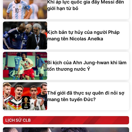
Khi áp lực quốc gia đẩy Messi đến
giới hạn từ bỏ
Kịch bản tự hủy của người Pháp
mang tên Nicolas Anelka
Bi kịch của Ahn Jung-hwan khi làm
tổn thương nước Ý
Thế giới đã thực sự quên đi nỗi sợ
mang tên tuyển Đức?
LỊCH SỬ CLB