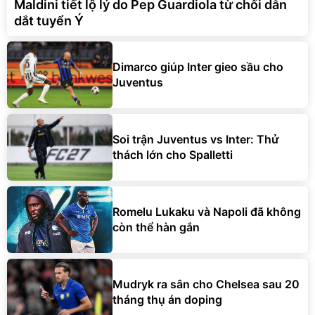
Maldini tiết lộ lý do Pep Guardiola từ chối dẫn
dắt tuyển Ý
Dimarco giúp Inter gieo sầu cho
Juventus
Soi trận Juventus vs Inter: Thử
thách lớn cho Spalletti
Romelu Lukaku và Napoli đã không
còn thể hàn gắn
Mudryk ra sân cho Chelsea sau 20
tháng thụ án doping