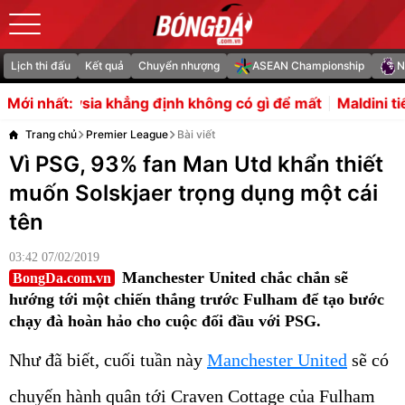
Lịch thi đấu
Kết quả
Chuyển nhượng
ASEAN Championship
N
định không có gì để mất
Maldini tiết lộ lý do Pep Guardi
Mới nhất:
Trang chủ
Premier League
Bài viết
Vì PSG, 93% fan Man Utd khẩn thiết
muốn Solskjaer trọng dụng một cái
tên
03:42 07/02/2019
Manchester United chắc chắn sẽ
BongDa.com.vn
hướng tới một chiến thắng trước Fulham để tạo bước
chạy đà hoàn hảo cho cuộc đối đầu với PSG.
Như đã biết, cuối tuần này
Manchester United
sẽ có
chuyến hành quân tới Craven Cottage của Fulham