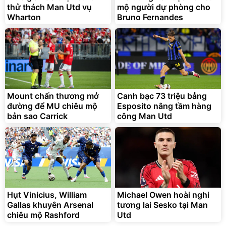
thử thách Man Utd vụ
mộ người dự phòng cho
Wharton
Bruno Fernandes
Bạt phủ xe ô tô cao cấp,
Xe đạp điện trợ lực G-
tráng nhôm 03 lớp
Force C14 gấp gọn bỏ cốp
tiện lợi
392.000
9.900.000
đ
đ
325.000
7.092.000
Mount chấn thương mở
đ
Canh bạc 73 triệu bảng
đ
đường để MU chiêu mộ
Esposito nâng tầm hàng
Đã bán nhiều
Đang xem nhiều
bản sao Carrick
công Man Utd
G-FORCE VIETNA
Hụt Vinicius, William
Michael Owen hoài nghi
Gallas khuyên Arsenal
tương lai Sesko tại Man
chiêu mộ Rashford
Utd