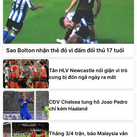
Sao Bolton nhận thẻ đỏ vì đấm đối thủ 17 tuổi
Tân HLV Newcastle nổi giận vì trò
cưng bị đốn ngã ngày ra mắt
CĐV Chelsea tung hô Joao Pedro
chỉ kém Haaland
Thắng 3/4 trận, báo Malaysia vẫn