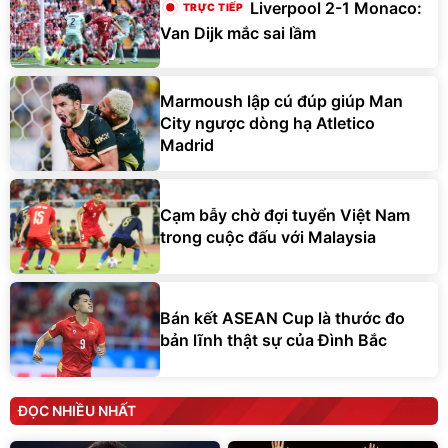
Liverpool 2-1 Monaco:
Van Dijk mắc sai lầm
Marmoush lập cú đúp giúp Man
City ngược dòng hạ Atletico
Madrid
Cạm bẫy chờ đợi tuyển Việt Nam
trong cuộc đấu với Malaysia
Bán kết ASEAN Cup là thước đo
bản lĩnh thật sự của Đình Bắc
ĐỌC NHIỀU NHẤT