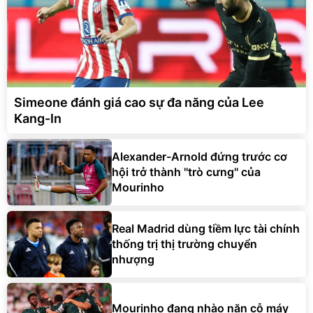
Simeone đánh giá cao sự đa năng của Lee
Kang-In
Alexander-Arnold đứng trước cơ
hội trở thành ''trò cưng'' của
Mourinho
Real Madrid dùng tiềm lực tài chính
thống trị thị trường chuyển
nhượng
Mourinho đang nhào nặn cỗ máy