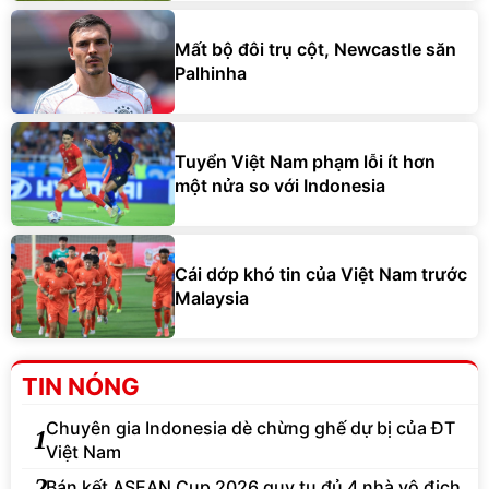
Mất bộ đôi trụ cột, Newcastle săn
Palhinha
Tuyển Việt Nam phạm lỗi ít hơn
một nửa so với Indonesia
Cái dớp khó tin của Việt Nam trước
Malaysia
TIN NÓNG
Chuyên gia Indonesia dè chừng ghế dự bị của ĐT
1
Việt Nam
2
Bán kết ASEAN Cup 2026 quy tụ đủ 4 nhà vô địch