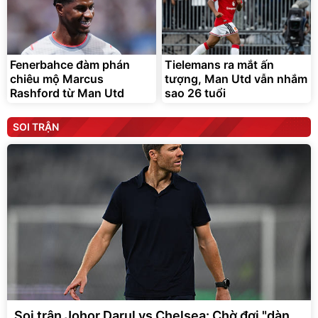
Fenerbahce đàm phán
Tielemans ra mắt ấn
chiêu mộ Marcus
tượng, Man Utd vẫn nhắm
Rashford từ Man Utd
sao 26 tuổi
SOI TRẬN
Soi trận Johor Darul vs Chelsea: Chờ đợi "dàn