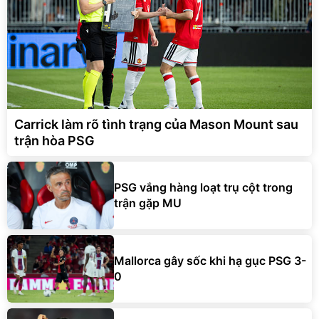
Carrick làm rõ tình trạng của Mason Mount sau
trận hòa PSG
PSG vắng hàng loạt trụ cột trong
trận gặp MU
Mallorca gây sốc khi hạ gục PSG 3-
0