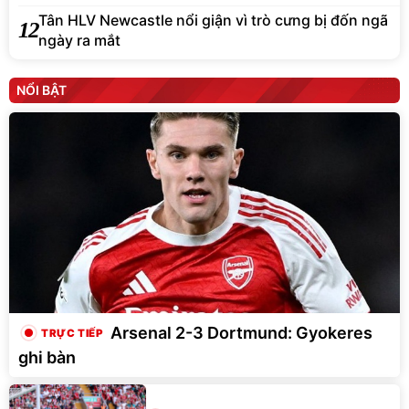
Tân HLV Newcastle nổi giận vì trò cưng bị đốn ngã
12
ngày ra mắt
NỔI BẬT
Arsenal 2-3 Dortmund: Gyokeres
ghi bàn