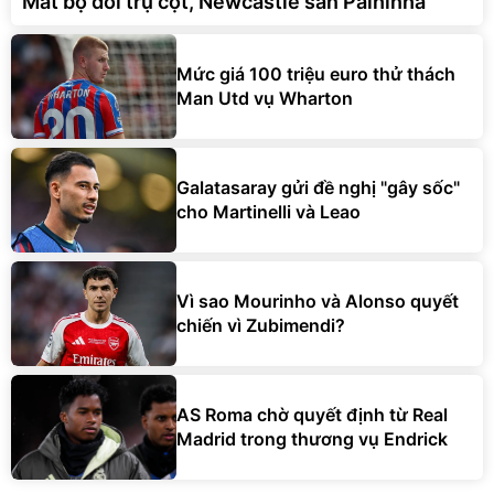
Mất bộ đôi trụ cột, Newcastle săn Palhinha
Mức giá 100 triệu euro thử thách
Man Utd vụ Wharton
Galatasaray gửi đề nghị "gây sốc"
cho Martinelli và Leao
Vì sao Mourinho và Alonso quyết
chiến vì Zubimendi?
AS Roma chờ quyết định từ Real
Madrid trong thương vụ Endrick