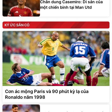
Chân dung Casemiro: Di sản của
một chiến binh tại Man Utd
KÝ ỨC SÂN CỎ
Cơn ác mộng Paris và 90 phút kỳ lạ của
Ronaldo năm 1998