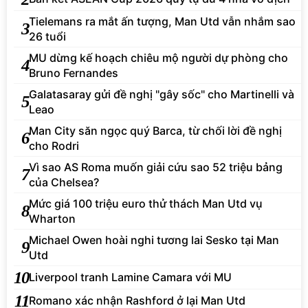
Tielemans ra mắt ấn tượng, Man Utd vẫn nhắm sao
3
26 tuổi
MU dừng kế hoạch chiêu mộ người dự phòng cho
4
Bruno Fernandes
Galatasaray gửi đề nghị "gây sốc" cho Martinelli và
5
Leao
Man City săn ngọc quý Barca, từ chối lời đề nghị
6
cho Rodri
Vì sao AS Roma muốn giải cứu sao 52 triệu bảng
7
của Chelsea?
Mức giá 100 triệu euro thử thách Man Utd vụ
8
Wharton
Michael Owen hoài nghi tương lai Sesko tại Man
9
Utd
10
Liverpool tranh Lamine Camara với MU
11
Romano xác nhận Rashford ở lại Man Utd