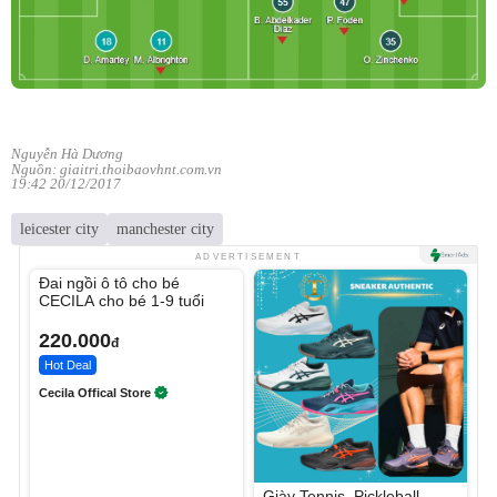
Nguyễn Hà Dương
Nguồn: giaitri.thoibaovhnt.com.vn
19:42 20/12/2017
leicester city
manchester city
Unmute
ADVERTISEMENT
Đai ngồi ô tô cho bé
CECILA cho bé 1-9 tuổi
220.000
đ
Hot Deal
Cecila Offical Store
Giày Tennis, Pickleball