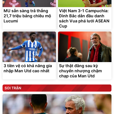
MU sẵn sàng trả thẳng
Việt Nam 3-1 Campuchia:
21,7 triệu bảng chiêu mộ
Đình Bắc dẫn đầu danh
Lucumi
sách Vua phá lưới ASEAN
Cup
3 tiền vệ có khả năng gia
Sự thật đằng sau kỳ
nhập Man Utd cao nhất
chuyển nhượng chậm
chạp của Man Utd
SOI TRẬN