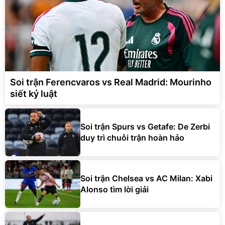
Soi trận Ferencvaros vs Real Madrid: Mourinho
siết kỷ luật
Soi trận Spurs vs Getafe: De Zerbi
duy trì chuỗi trận hoàn hảo
Soi trận Chelsea vs AC Milan: Xabi
Alonso tìm lời giải