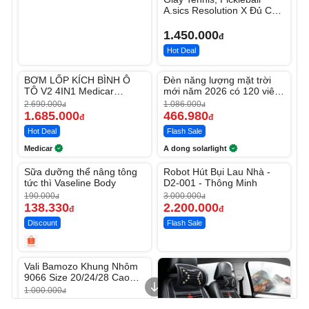
A.sics Resolution X Đủ Các
Phối Màu
1.450.000
đ
Hot Deal
Unmute
Unmute
BƠM LỐP KÍCH BÌNH Ô
Đèn năng lượng mặt trời
-37%
-56%
TÔ V2 4IN1 Medicar
mới năm 2026 có 120 viên
12.000mAh
LED lớn
2.690.000
1.086.000
đ
đ
1.685.000
466.980
đ
đ
Hot Deal
Flash Sale
Medicar
A dong solarlight
Unmute
Unmute
Sữa dưỡng thể nâng tông
Robot Hút Bụi Lau Nhà -
-27%
-26%
tức thì Vaseline Body
D2-001 - Thông Minh
190.000
3.000.000
đ
đ
138.330
2.200.000
đ
đ
Discount
Flash Sale
Unmute
Vali Bamozo Khung Nhôm
9066 Size 20/24/28 Cao
Cấp
1.000.000
đ
825.000
đ