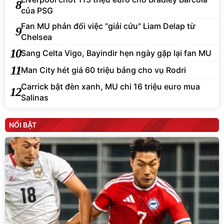
8
của PSG
Fan MU phản đối việc "giải cứu" Liam Delap từ
9
Chelsea
10
Sang Celta Vigo, Bayindir hẹn ngày gặp lại fan MU
11
Man City hét giá 60 triệu bảng cho vụ Rodri
Carrick bật đèn xanh, MU chi 16 triệu euro mua
12
Salinas
NỔI BẬT