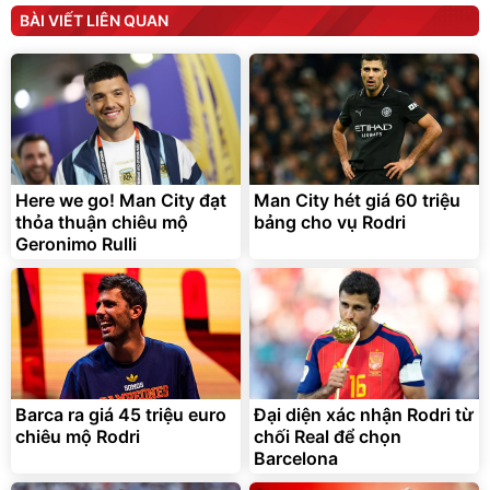
Flash Sale
BÀI VIẾT LIÊN QUAN
Lót ghế ôtô, nâng lưng
chống nóng giúp thoải mái
trong di chuyển
295.000
Here we go! Man City đạt
Man City hét giá 60 triệu
đ
thỏa thuận chiêu mộ
bảng cho vụ Rodri
Đã bán nhiều
Geronimo Rulli
Barca ra giá 45 triệu euro
Đại diện xác nhận Rodri từ
chiêu mộ Rodri
chối Real để chọn
Barcelona