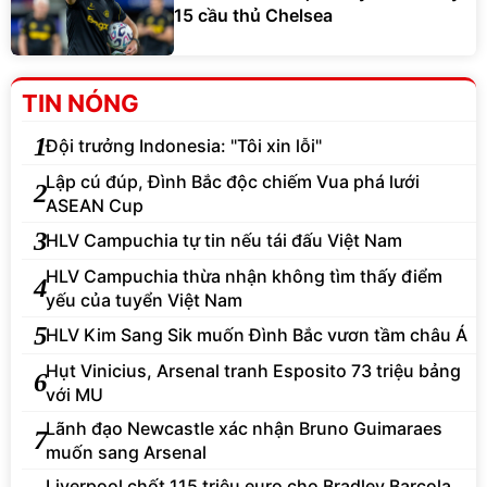
15 cầu thủ Chelsea
TIN NÓNG
1
Đội trưởng Indonesia: "Tôi xin lỗi"
Lập cú đúp, Đình Bắc độc chiếm Vua phá lưới
2
ASEAN Cup
3
HLV Campuchia tự tin nếu tái đấu Việt Nam
HLV Campuchia thừa nhận không tìm thấy điểm
4
yếu của tuyển Việt Nam
5
HLV Kim Sang Sik muốn Đình Bắc vươn tầm châu Á
Hụt Vinicius, Arsenal tranh Esposito 73 triệu bảng
6
với MU
Lãnh đạo Newcastle xác nhận Bruno Guimaraes
7
muốn sang Arsenal
Liverpool chốt 115 triệu euro cho Bradley Barcola