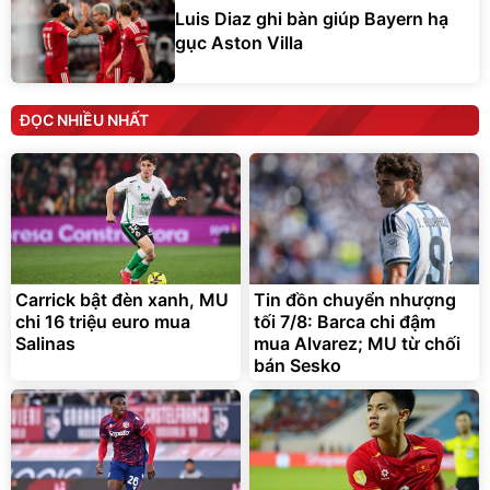
Luis Diaz ghi bàn giúp Bayern hạ
gục Aston Villa
ĐỌC NHIỀU NHẤT
Carrick bật đèn xanh, MU
Tin đồn chuyển nhượng
chi 16 triệu euro mua
tối 7/8: Barca chi đậm
Salinas
mua Alvarez; MU từ chối
bán Sesko