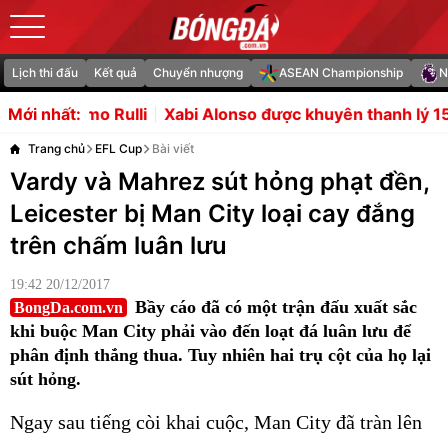
Lịch thi đấu
Kết quả
Chuyển nhượng
ASEAN Championship
N
i
Xabi Alonso được khuyên thanh lý 15 cầu thủ Chelsea
Mới nhất:
Trang chủ
EFL Cup
Bài viết
Vardy và Mahrez sút hỏng phạt đền,
Leicester bị Man City loại cay đắng
trên chấm luân lưu
19:42 20/12/2017
Bầy cáo đã có một trận đấu xuất sắc
BongDa.com.vn
khi buộc Man City phải vào đến loạt đá luân lưu để
phân định thắng thua. Tuy nhiên hai trụ cột của họ lại
sút hỏng.
Ngay sau tiếng còi khai cuộc, Man City đã tràn lên