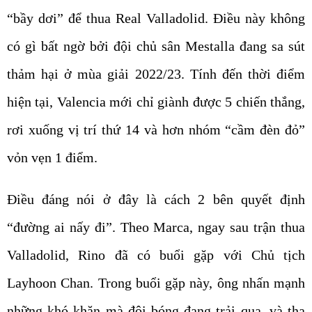
“bầy dơi” để thua Real Valladolid. Điều này không
có gì bất ngờ bởi đội chủ sân Mestalla đang sa sút
thảm hại ở mùa giải 2022/23. Tính đến thời điểm
hiện tại, Valencia mới chỉ giành được 5 chiến thắng,
rơi xuống vị trí thứ 14 và hơn nhóm “cầm đèn đỏ”
vỏn vẹn 1 điểm.
Điều đáng nói ở đây là cách 2 bên quyết định
“đường ai nấy đi”. Theo Marca, ngay sau trận thua
Valladolid, Rino đã có buổi gặp với Chủ tịch
Layhoon Chan. Trong buổi gặp này, ông nhấn mạnh
những khó khăn mà đội bóng đang trải qua, và tha