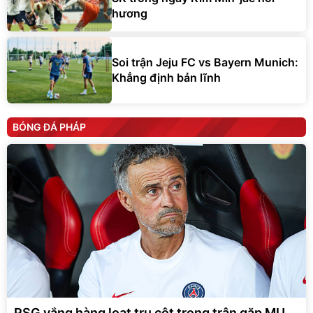
hương
Soi trận Jeju FC vs Bayern Munich:
Khẳng định bản lĩnh
BÓNG ĐÁ PHÁP
PSG vắng hàng loạt trụ cột trong trận gặp MU