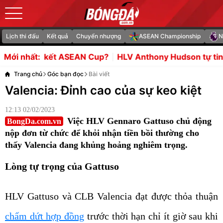
Lịch thi đấu
Kết quả
Chuyển nhượng
ASEAN Championship
N
EAN Cup?
HLV Anthony Hudson tự tin trước cuộc đối đầ
Mới nhất:
Trang chủ
Góc bạn đọc
Bài viết
Valencia: Đỉnh cao của sự keo kiệt
12:13 02/02/2023
Việc HLV Gennaro Gattuso chủ động
BongDa.com.vn
nộp đơn từ chức để khỏi nhận tiền bồi thường cho
thấy Valencia đang khủng hoảng nghiêm trọng.
Lòng tự trọng của Gattuso
HLV Gattuso và CLB Valencia đạt được thỏa thuận
chấm dứt hợp đồng
trước thời hạn chỉ ít giờ sau khi