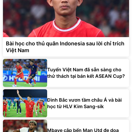
Bài học cho thủ quân Indonesia sau lời chỉ trích
Việt Nam
Tuyển Việt Nam đã sẵn sàng cho
thử thách tại bán kết ASEAN Cup?
Đình Bắc vươn tầm châu Á và bài
học từ HLV Kim Sang-sik
Mbaye cập bến Man Utd đe dọa