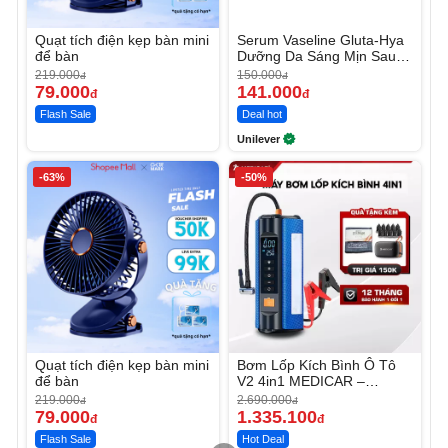
Quạt tích điện kẹp bàn mini
Serum Vaseline Gluta-Hya
để bàn
Dưỡng Da Sáng Mịn Sau 7
Ngày
219.000
150.000
đ
đ
79.000
141.000
đ
đ
Flash Sale
Deal hot
Unilever
-63%
-50%
Quạt tích điện kẹp bàn mini
Bơm Lốp Kích Bình Ô Tô
để bàn
V2 4in1 MEDICAR –
12.000mAh
219.000
2.690.000
đ
đ
79.000
1.335.100
đ
đ
Flash Sale
Hot Deal