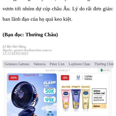
vươn tới nhóm dự cúp châu Âu. Lý do rất đơn giản:
ban lãnh đạo của họ quá keo kiệt.
(Bạn đọc: Thường Châu)
Lê Bùi Hải Đăng
Nguồn: giaitri.thoibaovhnt.com.vn
12:13 02/02/2023
Gennaro Gattuso
Valencia
Peter Lim
Layhoon Chan
Thường Châu
ADVERTISEMENT
-63%
-6%