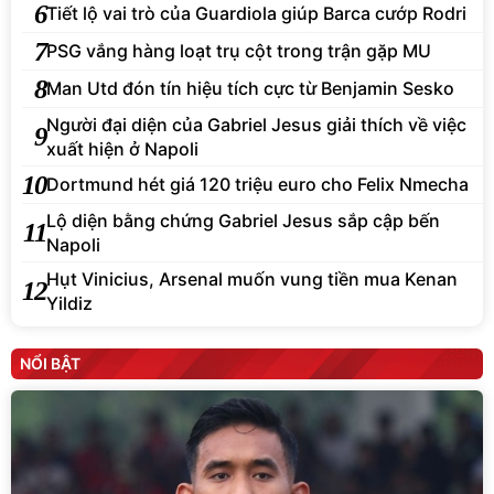
6
Tiết lộ vai trò của Guardiola giúp Barca cướp Rodri
7
PSG vắng hàng loạt trụ cột trong trận gặp MU
8
Man Utd đón tín hiệu tích cực từ Benjamin Sesko
Người đại diện của Gabriel Jesus giải thích về việc
9
xuất hiện ở Napoli
10
Dortmund hét giá 120 triệu euro cho Felix Nmecha
Lộ diện bằng chứng Gabriel Jesus sắp cập bến
11
Napoli
Hụt Vinicius, Arsenal muốn vung tiền mua Kenan
12
Yildiz
NỔI BẬT