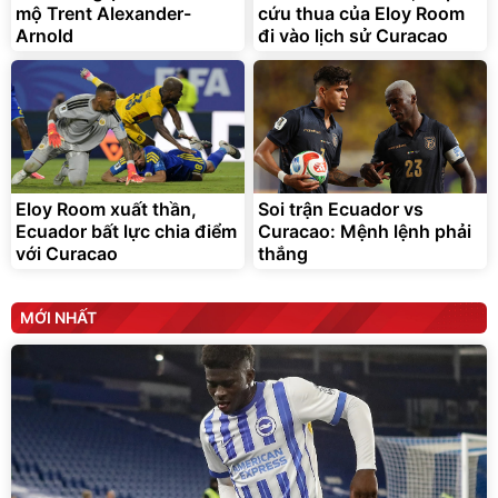
mộ Trent Alexander-
cứu thua của Eloy Room
G-FORCE VIETNA
Arnold
đi vào lịch sử Curacao
Eloy Room xuất thần,
Soi trận Ecuador vs
Ecuador bất lực chia điểm
Curacao: Mệnh lệnh phải
với Curacao
thắng
MỚI NHẤT