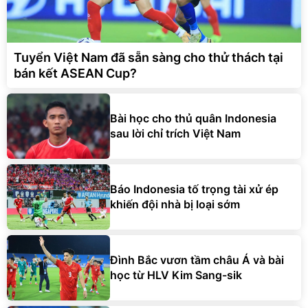
Tuyển Việt Nam đã sẵn sàng cho thử thách tại
bán kết ASEAN Cup?
Bài học cho thủ quân Indonesia
sau lời chỉ trích Việt Nam
Báo Indonesia tố trọng tài xử ép
khiến đội nhà bị loại sớm
Đình Bắc vươn tầm châu Á và bài
học từ HLV Kim Sang-sik