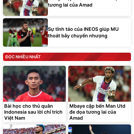
tương lai của Amad
Sự tỉnh táo của INEOS giúp MU
thoát bẫy chuyển nhượng
ĐỌC NHIỀU NHẤT
Bài học cho thủ quân
Mbaye cập bến Man Utd
Indonesia sau lời chỉ trích
đe dọa tương lai của
Việt Nam
Amad