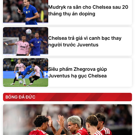
Mudryk ra sân cho Chelsea sau 20
tháng thụ án doping
Chelsea trả giá vì canh bạc thay
người trước Juventus
Siêu phẩm Zhegrova giúp
Juventus hạ gục Chelsea
BÓNG ĐÁ ĐỨC