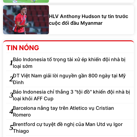
HLV Anthony Hudson tự tin trước
cuộc đối đầu Myanmar
TIN NÓNG
Báo Indonesia tố trọng tài xử ép khiến đội nhà bị
1
loại sớm
ĐT Việt Nam giải lời nguyền gần 800 ngày tại Mỹ
2
Đình
Báo Indonesia chỉ thẳng 3 "tội đồ" khiến đội nhà bị
3
loại khỏi AFF Cup
Barcelona nẫng tay trên Atletico vụ Cristian
4
Romero
Brentford cự tuyệt đề nghị của Man Utd vụ Igor
5
Thiago