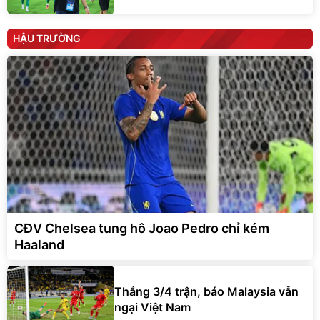
HẬU TRƯỜNG
CĐV Chelsea tung hô Joao Pedro chỉ kém
Haaland
Thắng 3/4 trận, báo Malaysia vẫn
ngại Việt Nam