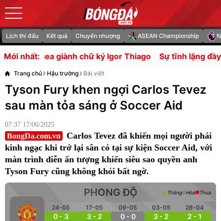
Lịch thi đấu
Kết quả
Chuyển nhượng
ASEAN Championship
N
ành chữ ký Igor Thiago
Sự tĩnh lặng đầy toan tính của Ma
Mới nhất:
Trang chủ
Hậu trường
Bài viết
Tyson Fury khen ngợi Carlos Tevez
sau màn tỏa sáng ở Soccer Aid
07:37 17/06/2025
Carlos Tevez đã khiến mọi người phải
BongDa.com.vn
kinh ngạc khi trở lại sân cỏ tại sự kiện Soccer Aid, với
màn trình diễn ấn tượng khiến siêu sao quyền anh
Tyson Fury cũng không khỏi bất ngờ.
PHONG ĐỘ
Thắng
Hòa
Thua
24-05
17-05
09-05
03-05
28-04
0 - 3
3 - 2
0 - 0
3 - 2
2 - 1