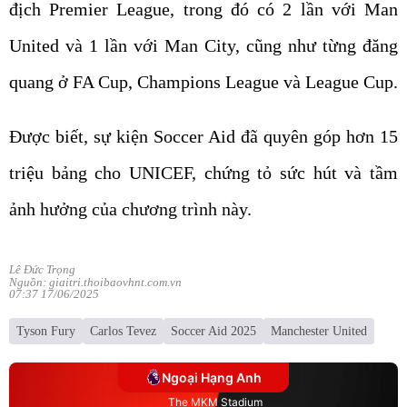
địch Premier League, trong đó có 2 lần với Man
United và 1 lần với Man City, cũng như từng đăng
quang ở FA Cup, Champions League và League Cup.
Được biết, sự kiện Soccer Aid đã quyên góp hơn 15
triệu bảng cho UNICEF, chứng tỏ sức hút và tầm
ảnh hưởng của chương trình này.
Lê Đức Trọng
Nguồn: giaitri.thoibaovhnt.com.vn
07:37 17/06/2025
Tyson Fury
Carlos Tevez
Soccer Aid 2025
Manchester United
Ngoại Hạng Anh
The MKM Stadium