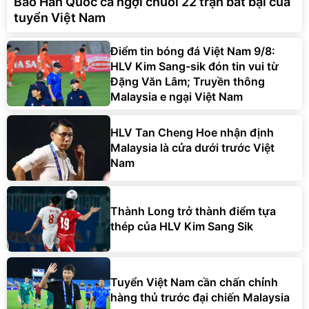
Báo Hàn Quốc ca ngợi chuỗi 22 trận bất bại của
tuyển Việt Nam
Điểm tin bóng đá Việt Nam 9/8:
HLV Kim Sang-sik đón tin vui từ
Đặng Văn Lâm; Truyền thông
Malaysia e ngại Việt Nam
HLV Tan Cheng Hoe nhận định
Malaysia là cửa dưới trước Việt
Nam
Thành Long trở thành điểm tựa
thép của HLV Kim Sang Sik
Tuyển Việt Nam cần chấn chỉnh
hàng thủ trước đại chiến Malaysia