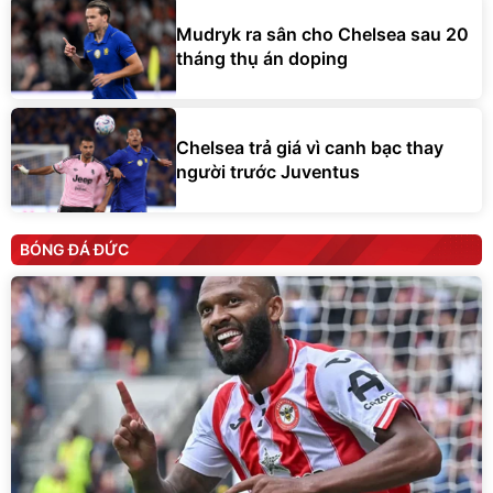
Mudryk ra sân cho Chelsea sau 20
tháng thụ án doping
Chelsea trả giá vì canh bạc thay
người trước Juventus
BÓNG ĐÁ ĐỨC