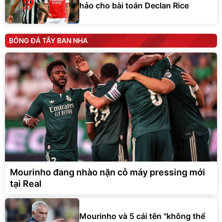
hảo cho bài toán Declan Rice
BÓNG ĐÁ TÂY BAN NHA
Mourinho đang nhào nặn cỗ máy pressing mới
tại Real
Mourinho và 5 cái tên "không thể