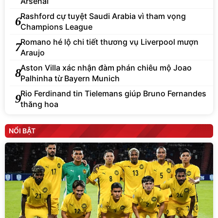
Arsenal
Rashford cự tuyệt Saudi Arabia vì tham vọng
6
Champions League
Romano hé lộ chi tiết thương vụ Liverpool mượn
7
Araujo
Aston Villa xác nhận đàm phán chiêu mộ Joao
8
Palhinha từ Bayern Munich
Rio Ferdinand tin Tielemans giúp Bruno Fernandes
9
thăng hoa
NỔI BẬT