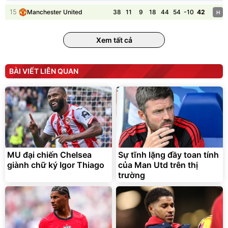
Flash Sale
Đã bán nhiều
15
38
11
9
18
44
54
-10
42
Manchester United
H
Xem tất cả
BÀI VIẾT LIÊN QUAN
Bạt phủ xe ô tô cao cấp,
Xe đạp điện trợ lực G-
tráng nhôm 03 lớp
Force C14 gấp gọn bỏ cốp
tiện lợi
392.000
9.900.000
đ
đ
325.000
7.092.000
MU đại chiến Chelsea
Sự tĩnh lặng đầy toan tính
đ
đ
giành chữ ký Igor Thiago
của Man Utd trên thị
Đã bán nhiều
Đang xem nhiều
trường
G-FORCE VIETNA