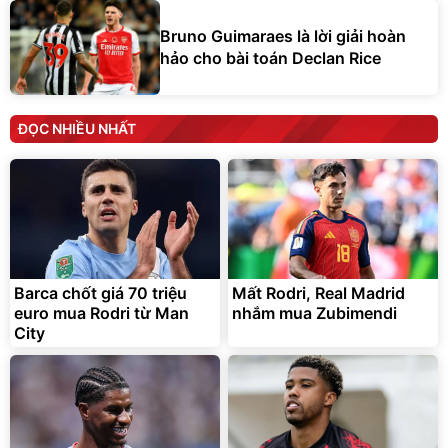
Bruno Guimaraes là lời giải hoàn
hảo cho bài toán Declan Rice
ĐỌC NHIỀU NHẤT
Barca chốt giá 70 triệu
Mất Rodri, Real Madrid
euro mua Rodri từ Man
nhắm mua Zubimendi
City