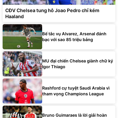
CĐV Chelsea tung hô Joao Pedro chỉ kém
Haaland
Bế tắc vụ Alvarez, Arsenal đánh
bạc với sao 85 triệu bảng
MU đại chiến Chelsea giành chữ ký
Igor Thiago
Rashford cự tuyệt Saudi Arabia vì
tham vọng Champions League
Bruno Guimaraes là lời giải hoàn