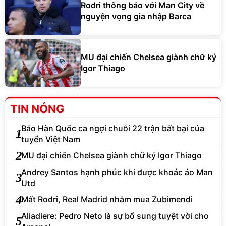
Rodri thông báo với Man City về
nguyện vọng gia nhập Barca
MU đại chiến Chelsea giành chữ ký
Igor Thiago
TIN NÓNG
Báo Hàn Quốc ca ngợi chuỗi 22 trận bất bại của
1
tuyển Việt Nam
2
MU đại chiến Chelsea giành chữ ký Igor Thiago
Andrey Santos hạnh phúc khi được khoác áo Man
3
Utd
4
Mất Rodri, Real Madrid nhắm mua Zubimendi
Aliadiere: Pedro Neto là sự bổ sung tuyệt vời cho
5