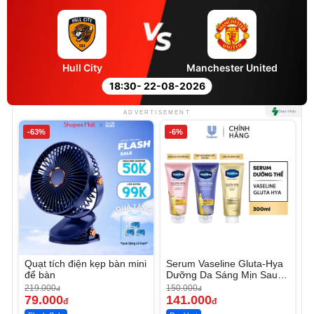
Hull City
Manchester United
18:30
- 22-08-2026
ADVERTISEMENT
-63%
-6%
Quạt tích điện kẹp bàn mini
Serum Vaseline Gluta-Hya
để bàn
Dưỡng Da Sáng Mịn Sau 7
Ngày
219.000
150.000
đ
đ
79.000
141.000
đ
đ