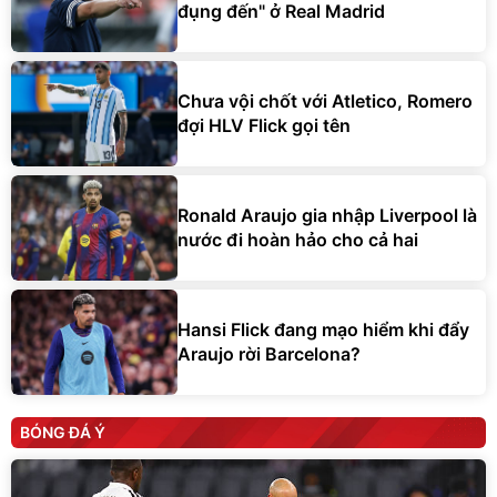
đụng đến" ở Real Madrid
Chưa vội chốt với Atletico, Romero
đợi HLV Flick gọi tên
Ronald Araujo gia nhập Liverpool là
nước đi hoàn hảo cho cả hai
Hansi Flick đang mạo hiểm khi đẩy
Araujo rời Barcelona?
BÓNG ĐÁ Ý