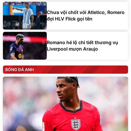
Chưa vội chốt với Atletico, Romero
đợi HLV Flick gọi tên
Romano hé lộ chi tiết thương vụ
Liverpool mượn Araujo
BÓNG ĐÁ ANH