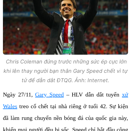
Chris Coleman đứng trước những sức ép cực lớn
khi lên thay người bạn thân Gary Speed chết vì tự
tử để dẫn dắt ĐTQG. Ảnh: Internet.
Ngày 27/11,
Gary Speed
– HLV dẫn dắt tuyển
xứ
Wales
treo cổ chết tại nhà riêng ở tuổi 42. Sự kiện
đã làm rung chuyển nền bóng đá của quốc gia này,
khiến mọi người đều bị sốc. Speed chỉ bắt đầu công