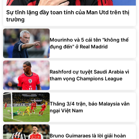
Sự tĩnh lặng đầy toan tính của Man Utd trên thị
trường
Mourinho và 5 cái tên "không thể
đụng đến" ở Real Madrid
Rashford cự tuyệt Saudi Arabia vì
tham vọng Champions League
Thắng 3/4 trận, báo Malaysia vẫn
ngại Việt Nam
Bruno Guimaraes là lời giải hoàn