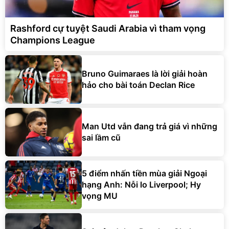
Rashford cự tuyệt Saudi Arabia vì tham vọng
Champions League
Bruno Guimaraes là lời giải hoàn
hảo cho bài toán Declan Rice
Man Utd vẫn đang trả giá vì những
sai lầm cũ
5 điểm nhấn tiền mùa giải Ngoại
hạng Anh: Nỗi lo Liverpool; Hy
vọng MU