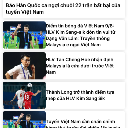
Báo Hàn Quốc ca ngợi chuỗi 22 trận bất bại của
tuyển Việt Nam
Điểm tin bóng đá Việt Nam 9/8:
HLV Kim Sang-sik đón tin vui từ
Đặng Văn Lâm; Truyền thông
Malaysia e ngại Việt Nam
HLV Tan Cheng Hoe nhận định
Malaysia là cửa dưới trước Việt
Nam
Thành Long trở thành điểm tựa
thép của HLV Kim Sang Sik
Tuyển Việt Nam cần chấn chỉnh
hàng thủ trước đại chiến Malaysia