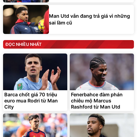
Man Utd vẫn đang trả giá vì những
sai lầm cũ
ĐỌC NHIỀU NHẤT
Barca chốt giá 70 triệu
Fenerbahce đàm phán
euro mua Rodri từ Man
chiêu mộ Marcus
City
Rashford từ Man Utd