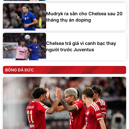
Mudryk ra sân cho Chelsea sau 20
tháng thụ án doping
Chelsea trả giá vì canh bạc thay
người trước Juventus
BÓNG ĐÁ ĐỨC