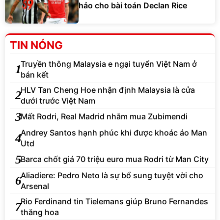
hảo cho bài toán Declan Rice
TIN NÓNG
Truyền thông Malaysia e ngại tuyển Việt Nam ở
1
bán kết
HLV Tan Cheng Hoe nhận định Malaysia là cửa
2
dưới trước Việt Nam
3
Mất Rodri, Real Madrid nhắm mua Zubimendi
Andrey Santos hạnh phúc khi được khoác áo Man
4
Utd
5
Barca chốt giá 70 triệu euro mua Rodri từ Man City
Aliadiere: Pedro Neto là sự bổ sung tuyệt vời cho
6
Arsenal
Rio Ferdinand tin Tielemans giúp Bruno Fernandes
7
thăng hoa