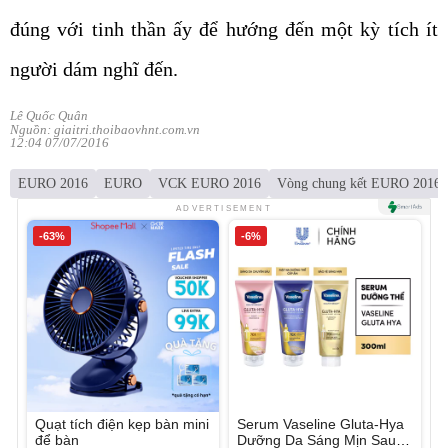
đúng với tinh thần ấy để hướng đến một kỳ tích ít
người dám nghĩ đến.
Lê Quốc Quân
Nguồn: giaitri.thoibaovhnt.com.vn
12:04 07/07/2016
EURO 2016
EURO
VCK EURO 2016
Vòng chung kết EURO 2016
ADVERTISEMENT
-63%
-6%
Quạt tích điện kẹp bàn mini
Serum Vaseline Gluta-Hya
để bàn
Dưỡng Da Sáng Mịn Sau 7