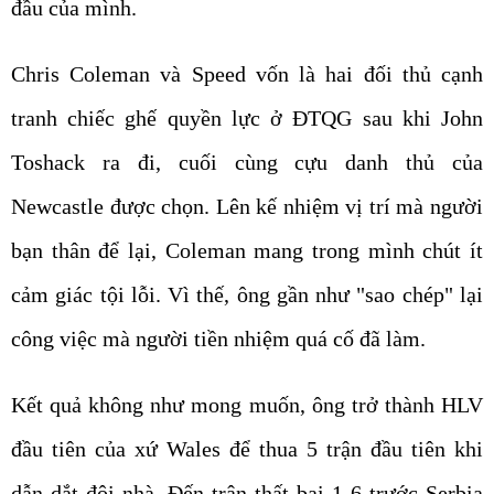
đầu của mình.
Chris Coleman và Speed vốn là hai đối thủ cạnh
tranh chiếc ghế quyền lực ở ĐTQG sau khi John
Toshack ra đi, cuối cùng cựu danh thủ của
Newcastle được chọn. Lên kế nhiệm vị trí mà người
bạn thân để lại, Coleman mang trong mình chút ít
cảm giác tội lỗi. Vì thế, ông gần như "sao chép" lại
công việc mà người tiền nhiệm quá cố đã làm.
Kết quả không như mong muốn, ông trở thành HLV
đầu tiên của xứ Wales để thua 5 trận đầu tiên khi
dẫn dắt đội nhà. Đến trận thất bại 1-6 trước Serbia