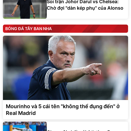
Soi trận Johor Darul vs Chelsea:
Chờ đợi "dàn kép phụ" của Alonso
BÓNG ĐÁ TÂY BAN NHA
Mourinho và 5 cái tên "không thể đụng đến" ở
Real Madrid