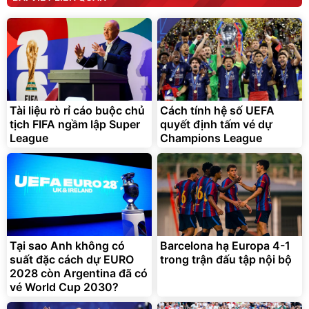
Elmich JEE 1855OL
cao áp có tạo bọt tuyết
3.000.000
đ
2.143.650
399.000
đ
đ
Flash Sale
Đã bán nhiều
Tài liệu rò rỉ cáo buộc chủ
Cách tính hệ số UEFA
tịch FIFA ngầm lập Super
quyết định tấm vé dự
League
Champions League
Bạt phủ xe ô tô cao cấp,
Xe đạp điện trợ lực G-
tráng nhôm 03 lớp
Force C14 gấp gọn bỏ cốp
tiện lợi
392.000
9.900.000
đ
đ
325.000
7.092.000
Tại sao Anh không có
đ
Barcelona hạ Europa 4-1
đ
suất đặc cách dự EURO
trong trận đấu tập nội bộ
Đã bán nhiều
Đang xem nhiều
2028 còn Argentina đã có
G-FORCE VIETNA
vé World Cup 2030?