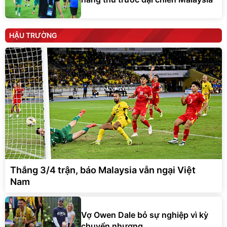
HẬU TRƯỜNG
Thắng 3/4 trận, báo Malaysia vẫn ngại Việt
Nam
Vợ Owen Dale bỏ sự nghiệp vì kỳ
chuyển nhượng