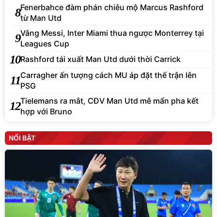
Fenerbahce đàm phán chiêu mộ Marcus Rashford
8
từ Man Utd
Vắng Messi, Inter Miami thua ngược Monterrey tại
9
Leagues Cup
10
Rashford tái xuất Man Utd dưới thời Carrick
Carragher ấn tượng cách MU áp đặt thế trận lên
11
PSG
Tielemans ra mắt, CĐV Man Utd mê mẩn pha kết
12
hợp với Bruno
NỔI BẬT