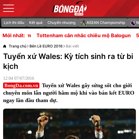
Lịch thi đấu
Kết quả
Chuyển nhượng
ASEAN Championship
N
ttenham cân nhắc chiêu mộ Balogun
5 điểm nhấn tiền m
Mới nhất:
Trang chủ
Bên Lề EURO 2016
Bài viết
Tuyển xứ Wales: Kỳ tích sinh ra từ bi
kịch
12:04 07/07/2016
Tuyển xứ Wales gây sửng sốt cho giới
BongDa.com.vn
chuyên môn lẫn người hâm mộ khi vào bán kết EURO
ngay lần đầu tham dự.