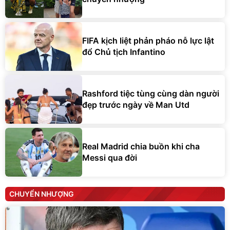
FIFA kịch liệt phản pháo nỗ lực lật
đổ Chủ tịch Infantino
Rashford tiệc tùng cùng dàn người
đẹp trước ngày về Man Utd
Real Madrid chia buồn khi cha
Messi qua đời
CHUYỂN NHƯỢNG