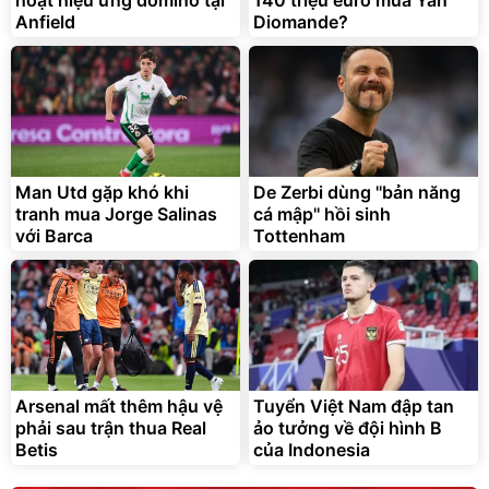
Anfield
Diomande?
Man Utd gặp khó khi
De Zerbi dùng ''bản năng
tranh mua Jorge Salinas
cá mập'' hồi sinh
với Barca
Tottenham
Arsenal mất thêm hậu vệ
Tuyển Việt Nam đập tan
phải sau trận thua Real
ảo tưởng về đội hình B
Betis
của Indonesia