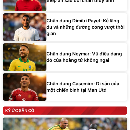
thép ẩn sau đôi chân thủy tinh
Chân dung Dimitri Payet: Kẻ lãng
du và những đường cong vượt thời
gian
Chân dung Neymar: Vũ điệu dang
dở của hoàng tử không ngai
Chân dung Casemiro: Di sản của
một chiến binh tại Man Utd
KÝ ỨC SÂN CỎ