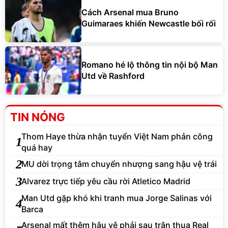
Cách Arsenal mua Bruno
Guimaraes khiến Newcastle bối rối
Romano hé lộ thông tin nội bộ Man
Utd về Rashford
TIN NÓNG
Thom Haye thừa nhận tuyển Việt Nam phản công
1
quá hay
2
MU dời trọng tâm chuyển nhượng sang hậu vệ trái
3
Alvarez trực tiếp yêu cầu rời Atletico Madrid
Man Utd gặp khó khi tranh mua Jorge Salinas với
4
Barca
Arsenal mất thêm hậu vệ phải sau trận thua Real