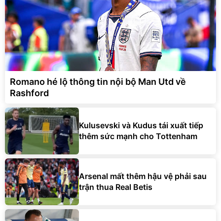
Romano hé lộ thông tin nội bộ Man Utd về
Rashford
Kulusevski và Kudus tái xuất tiếp
thêm sức mạnh cho Tottenham
Arsenal mất thêm hậu vệ phải sau
trận thua Real Betis