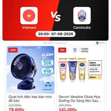
Vietnam
Cambodia
20:00
- 07-08-2026
ADVERTISEMENT
-63%
-6%
Quạt tích điện kẹp bàn mini
Serum Vaseline Gluta-Hya
để bàn
Dưỡng Da Sáng Mịn Sau 7
Ngày
219.000
150.000
đ
đ
79.000
141.000
đ
đ