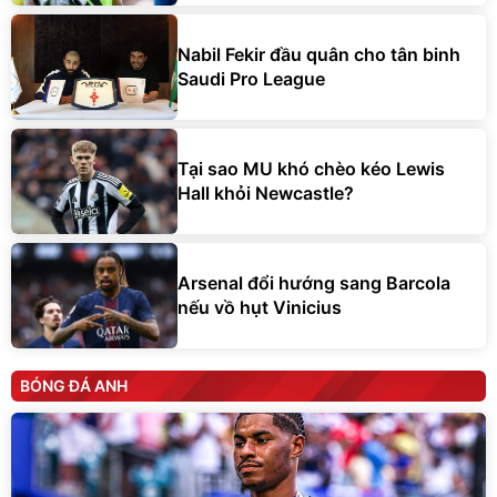
Nabil Fekir đầu quân cho tân binh
Saudi Pro League
Tại sao MU khó chèo kéo Lewis
Hall khỏi Newcastle?
Arsenal đổi hướng sang Barcola
nếu vồ hụt Vinicius
BÓNG ĐÁ ANH