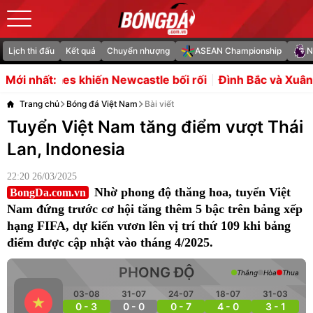
Lịch thi đấu
Kết quả
Chuyển nhượng
ASEAN Championship
N
Newcastle bối rối
Đình Bắc và Xuân Son sẵn sàng bứt 
Mới nhất:
Trang chủ
Bóng đá Việt Nam
Bài viết
Tuyển Việt Nam tăng điểm vượt Thái
Lan, Indonesia
22:20 26/03/2025
Nhờ phong độ thăng hoa, tuyển Việt
BongDa.com.vn
Nam đứng trước cơ hội tăng thêm 5 bậc trên bảng xếp
hạng FIFA, dự kiến vươn lên vị trí thứ 109 khi bảng
điểm được cập nhật vào tháng 4/2025.
PHONG ĐỘ
Thắng
Hòa
Thua
03-08
31-07
24-07
18-07
31-03
0 - 3
0 - 0
0 - 7
4 - 0
3 - 1