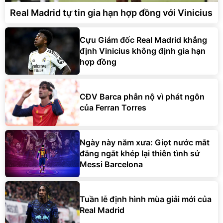
Real Madrid tự tin gia hạn hợp đồng với Vinicius
Cựu Giám đốc Real Madrid khẳng
định Vinicius không định gia hạn
hợp đồng
CĐV Barca phẫn nộ vì phát ngôn
của Ferran Torres
Ngày này năm xưa: Giọt nước mắt
đắng ngắt khép lại thiên tình sử
Messi Barcelona
Tuần lễ định hình mùa giải mới của
Real Madrid