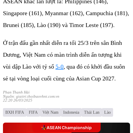
ASEAN khác lần lượt là: Philippines (146),
Singapore (161), Myanmar (162), Campuchia (181),
Brunei (185), Lào (190) và Timor Leste (197).
Ở trận đấu gần nhất diễn ra tối 25/3 trên sân Bình
Dương, Việt Nam có màn trình diễn ấn tượng khi
vùi dập Lào với tỷ số
5-0
, qua đó có khởi đầu suôn
sẻ tại vòng loại cuối cùng của Asian Cup 2027.
Phan Thanh Hải
Nguồn: giaitri.thoibaovhnt.com.vn
22:20 26/03/2025
BXH FIFA
FIFA
Việt Nam
Indonesia
Thái Lan
Lào
ASEAN Championship