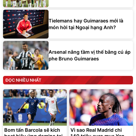
Tielemans hay Guimaraes mới là
món hời tại Ngoại hạng Anh?
Arsenal nâng tầm vị thế bằng cú áp
phe Bruno Guimaraes
ĐỌC NHIỀU NHẤT
Bom tấn Barcola sẽ kích
Vì sao Real Madrid chi
hoạt hiệu ứng domino tại
140 triệu euro mua Yan