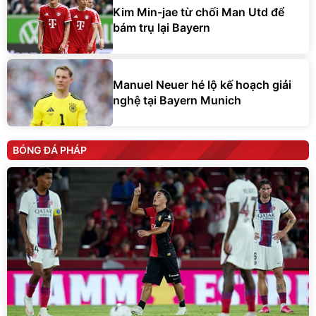
Kim Min-jae từ chối Man Utd để
bám trụ lại Bayern
Manuel Neuer hé lộ kế hoạch giải
nghệ tại Bayern Munich
BÓNG ĐÁ PHÁP