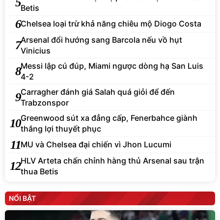
5
Betis
6
Chelsea loại trừ khả năng chiêu mộ Diogo Costa
Arsenal đổi hướng sang Barcola nếu vồ hụt
7
Vinicius
Messi lập cú đúp, Miami ngược dòng hạ San Luis
8
4-2
Carragher đánh giá Salah quá giỏi để đến
9
Trabzonspor
Greenwood sút xa đẳng cấp, Fenerbahce giành
10
thắng lợi thuyết phục
11
MU và Chelsea đại chiến vì Jhon Lucumi
HLV Arteta chấn chỉnh hàng thủ Arsenal sau trận
12
thua Betis
NỔI BẬT