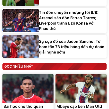
Tin đồn chuyển nhượng tối 8/8:
Arsenal săn đón Ferran Torres;
Liverpool tranh Ezri Konsa với
Pháo thủ
Sự sụp đổ của Jadon Sancho: Từ
bom tấn 73 triệu bảng đến dự đoán
giải nghệ sớm
ĐỌC NHIỀU NHẤT
Bài học cho thủ quân
Mbaye cập bến Man Utd