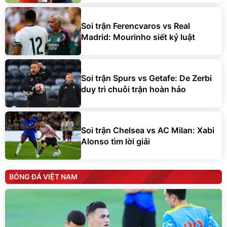
Soi trận Ferencvaros vs Real
Madrid: Mourinho siết kỷ luật
Soi trận Spurs vs Getafe: De Zerbi
duy trì chuỗi trận hoàn hảo
Soi trận Chelsea vs AC Milan: Xabi
Alonso tìm lời giải
BÓNG ĐÁ VIỆT NAM