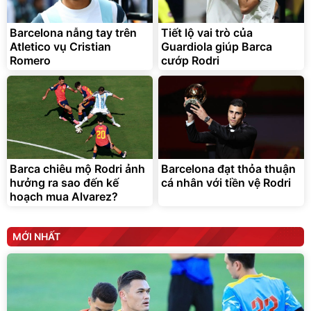
chống nóng giúp thoải mái
trong di chuyển
295.000
Barcelona nẫng tay trên
Tiết lộ vai trò của
đ
Atletico vụ Cristian
Guardiola giúp Barca
Đã bán nhiều
Romero
cướp Rodri
Barca chiêu mộ Rodri ảnh
Barcelona đạt thỏa thuận
hưởng ra sao đến kế
cá nhân với tiền vệ Rodri
hoạch mua Alvarez?
MỚI NHẤT