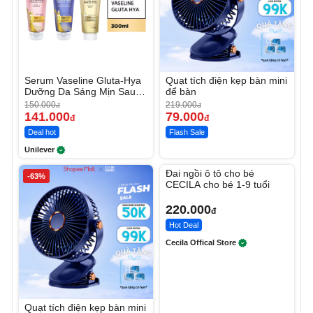
Serum Vaseline Gluta-Hya
Quạt tích điện kẹp bàn mini
Dưỡng Da Sáng Mịn Sau 7
để bàn
Ngày
150.000
219.000
đ
đ
141.000
79.000
đ
đ
Deal hot
Flash Sale
Unilever
Unmute
Đai ngồi ô tô cho bé
-63%
CECILA cho bé 1-9 tuổi
220.000
đ
Hot Deal
Cecila Offical Store
Quạt tích điện kẹp bàn mini