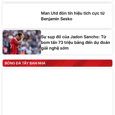
Man Utd đón tín hiệu tích cực từ
Benjamin Sesko
Sự sụp đổ của Jadon Sancho: Từ
bom tấn 73 triệu bảng đến dự đoán
giải nghệ sớm
BÓNG ĐÁ TÂY BAN NHA