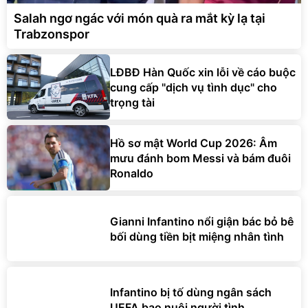
Salah ngơ ngác với món quà ra mắt kỳ lạ tại
Trabzonspor
LĐBĐ Hàn Quốc xin lỗi về cáo buộc
cung cấp "dịch vụ tình dục" cho
trọng tài
Hồ sơ mật World Cup 2026: Âm
mưu đánh bom Messi và bám đuôi
Ronaldo
Gianni Infantino nổi giận bác bỏ bê
bối dùng tiền bịt miệng nhân tình
Infantino bị tố dùng ngân sách
UEFA bao nuôi người tình