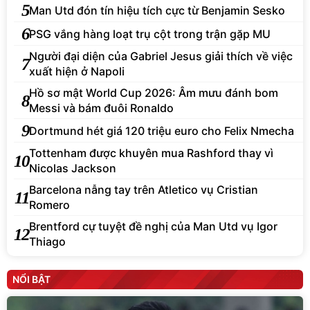
5
Man Utd đón tín hiệu tích cực từ Benjamin Sesko
6
PSG vắng hàng loạt trụ cột trong trận gặp MU
Người đại diện của Gabriel Jesus giải thích về việc
7
xuất hiện ở Napoli
Hồ sơ mật World Cup 2026: Âm mưu đánh bom
8
Messi và bám đuôi Ronaldo
9
Dortmund hét giá 120 triệu euro cho Felix Nmecha
Tottenham được khuyên mua Rashford thay vì
10
Nicolas Jackson
Barcelona nẫng tay trên Atletico vụ Cristian
11
Romero
Brentford cự tuyệt đề nghị của Man Utd vụ Igor
12
Thiago
NỔI BẬT