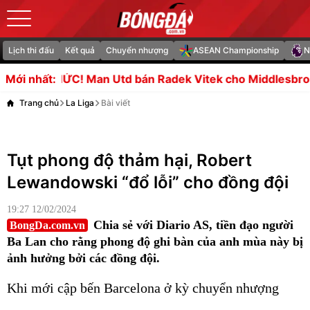
Lịch thi đấu
Kết quả
Chuyển nhượng
ASEAN Championship
N
n Utd bán Radek Vitek cho Middlesbrough
LĐBĐ Hàn Qu
Mới nhất:
Trang chủ
La Liga
Bài viết
Tụt phong độ thảm hại, Robert
Lewandowski “đổ lỗi” cho đồng đội
19:27 12/02/2024
Chia sẻ với Diario AS, tiền đạo người
BongDa.com.vn
Ba Lan cho rằng phong độ ghi bàn của anh mùa này bị
ảnh hưởng bởi các đồng đội.
Khi mới cập bến Barcelona ở kỳ chuyển nhượng