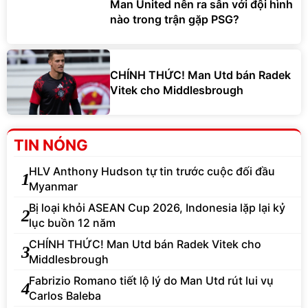
Man United nên ra sân với đội hình
nào trong trận gặp PSG?
CHÍNH THỨC! Man Utd bán Radek
Vitek cho Middlesbrough
TIN NÓNG
HLV Anthony Hudson tự tin trước cuộc đối đầu
1
Myanmar
Bị loại khỏi ASEAN Cup 2026, Indonesia lặp lại kỷ
2
lục buồn 12 năm
CHÍNH THỨC! Man Utd bán Radek Vitek cho
3
Middlesbrough
Fabrizio Romano tiết lộ lý do Man Utd rút lui vụ
4
Carlos Baleba