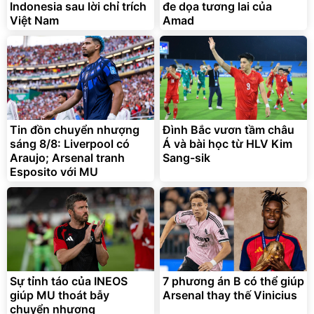
Indonesia sau lời chỉ trích
đe dọa tương lai của
Việt Nam
Amad
Tin đồn chuyển nhượng
Đình Bắc vươn tầm châu
sáng 8/8: Liverpool có
Á và bài học từ HLV Kim
Araujo; Arsenal tranh
Sang-sik
Esposito với MU
Sự tỉnh táo của INEOS
7 phương án B có thể giúp
giúp MU thoát bẫy
Arsenal thay thế Vinicius
chuyển nhượng