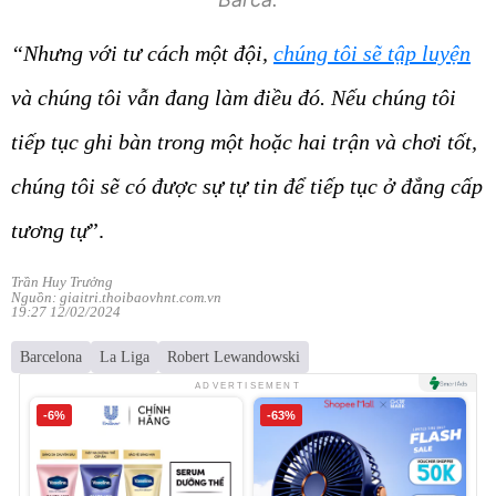
“Nhưng với tư cách một đội,
chúng tôi sẽ tập luyện
và chúng tôi vẫn đang làm điều đó. Nếu chúng tôi
tiếp tục ghi bàn trong một hoặc hai trận và chơi tốt,
chúng tôi sẽ có được sự tự tin để tiếp tục ở đẳng cấp
tương tự
”.
Trần Huy Trưởng
Nguồn: giaitri.thoibaovhnt.com.vn
19:27 12/02/2024
Barcelona
La Liga
Robert Lewandowski
ADVERTISEMENT
-6%
-63%