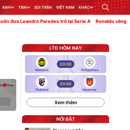
ANH
TBN
SOI TRẬN
VIỆT NAM
KHÁC
ro Paredes trở lại Serie A
Ronaldo vắng mặt 2 trận đầu
LTĐ HÔM NAY
20:00
Malaysia
Philippines
20:00
òa
Thua
Thailand
Myanmar
Xem thêm
NỔI BẬT