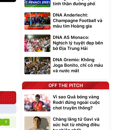
tinh thần đường phố
xe cầm
DNA Anderlecht:
ửa cao áp
Champagne Football và
t tuyết
màu tím Hoàng gia
0
đ
ều
DNA AS Monaco:
Nghịch lý tuyệt đẹp bên
bờ Địa Trung Hải
Bạt phủ xe ô tô
Xe đạp điện trợ
cao cấp, tráng
lực G-Force C14
nhôm 03 lớp
gấp gọn bỏ cốp
DNA Gremio: Không
392.000
9.900.000
đ
đ
tiện lợi
325.000
7.092.000
Joga Bonito, chỉ có máu
đ
đ
và nước mắt
Đã bán nhiều
Đang xem nhiều
G-FORCE VIETNA
OFF THE PITCH
Vì sao Quả bóng vàng
Rodri đứng ngoài cuộc
chơi truyền thông?
Chàng lãng tử Gavi và
T
T
sức hút từ những điều