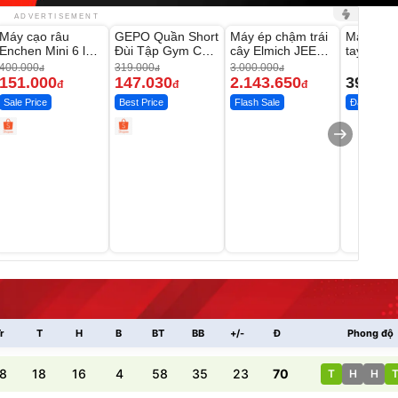
Unmute
Unmute
Unmute
Unmute
ADVERTISEMENT
Máy cạo râu
GEPO Quần Short
Máy ép chậm trái
Máy rửa 
-62%
-53%
-28%
Enchen Mini 6 lưỡi
Đùi Tập Gym Cạp
cây Elmich JEE
tay xịt r
dao kép mỏng
Cao Lưng
1855OL
có tạo bọ
400.000
319.000
3.000.000
đ
đ
đ
151.000
147.030
2.143.650
399.00
đ
đ
đ
Sale Price
Best Price
Flash Sale
Đã bán nhi
r
T
H
B
BT
BB
+/-
Đ
Phong độ
8
18
16
4
58
35
23
70
T
H
H