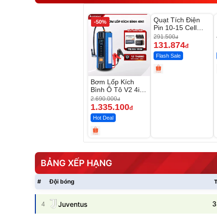
Unmute
Quạt Tích Điện
-50%
-54%
Pin 10-15 Cell
Dùng Liên Tục 4-
291.500
đ
8H
131.874
đ
Flash Sale
Bơm Lốp Kích
Bình Ô Tô V2 4in1
MEDICAR –
2.690.000
đ
12.000mAh
1.335.100
đ
Hot Deal
BẢNG XẾP HẠNG
#
Đội bóng
T
3
4
Juventus