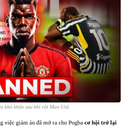
u khó khăn sau khi rời Man Utd.
ng việc giảm án đã mở ra cho Pogba
cơ hội trở lại