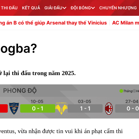
 THI ĐẤU
KẾT QUẢ
GIẢI ĐẤU
ĐỘI BÓNG
CHUYỂN NHƯỢNG
giúp Arsenal thay thế Vinicius
AC Milan muốn đưa Leand
Pogba?
ở lại thi đấu trong năm 2025.
PHONG ĐỘ
Thắng
H
10-05
03-05
27-04
0 - 1
1 - 1
0 - 0
ventus, vừa nhận được tin vui khi án phạt cấm thi