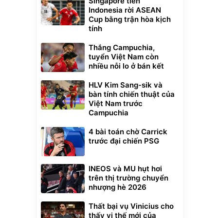
Singapore tiễn
Indonesia rời ASEAN
Cup bằng trận hòa kịch
tính
Thắng Campuchia,
tuyển Việt Nam còn
nhiều nỗi lo ở bán kết
HLV Kim Sang-sik và
bàn tính chiến thuật của
Việt Nam trước
Campuchia
4 bài toán chờ Carrick
trước đại chiến PSG
INEOS và MU hụt hơi
trên thị trường chuyển
nhượng hè 2026
Thất bại vụ Vinicius cho
thấy vị thế mới của