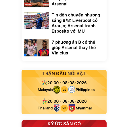
Arsenal
Tin đồn chuyển nhượng
sáng 8/8: Liverpool có
Araujo; Arsenal tranh
Esposito với MU
7 phương án B có thể
giúp Arsenal thay thế
Vinicius
TRẬN ĐẤU NỔI BẬT
20:00 - 08-08-2026
Malaysia
Philippines
VS
20:00 - 08-08-2026
Thailand
Myanmar
VS
KÝ ỨC SÂN CỎ