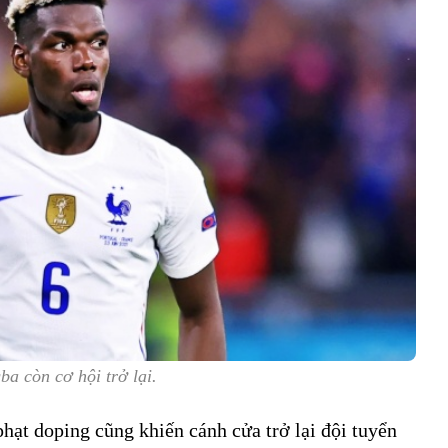
ba còn cơ hội trở lại.
hạt doping cũng khiến cánh cửa trở lại đội tuyển