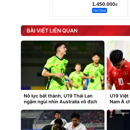
Các Phối Màu
1.450.000
đ
Hot Deal
BÀI VIẾT LIÊN QUAN
Nỗ lực bất thành, U19 Thái Lan
U19 Việt
ngậm ngùi nhìn Australia vô địch
Nam Á ch