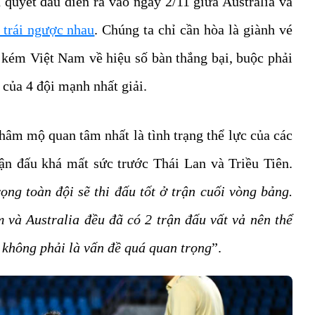
n quyết đấu diễn ra vào ngày 2/11 giữa Australia và
n trái ngược nhau
. Chúng ta chỉ cần hòa là giành vé
, kém Việt Nam về hiệu số bàn thắng bại, buộc phải
của 4 đội mạnh nhất giải.
âm mộ quan tâm nhất là tình trạng thể lực của các
ận đấu khá mất sức trước Thái Lan và Triều Tiên.
ọng toàn đội sẽ thi đấu tốt ở trận cuối vòng bảng.
m và Australia đều đã có 2 trận đấu vất vả nên thể
 không phải là vấn đề quá quan trọng
”.