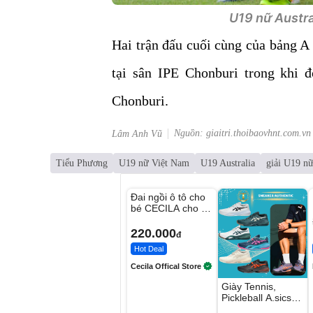
U19 nữ Austra
Hai trận đấu cuối cùng của bảng A
tại sân IPE Chonburi trong khi 
Chonburi.
Nguồn: giaitri.thoibaovhnt.com.vn
Lâm Anh Vũ
Tiểu Phương
U19 nữ Việt Nam
U19 Australia
giải U19 n
Unmute
Đai ngồi ô tô cho
bé CECILA cho bé
1-9 tuổi
220.000
đ
Hot Deal
Cecila Offical Store
Giày Tennis,
Pickleball A.sics
Resolution X Đủ