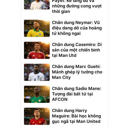
Payet: Kẻ lãng du và
những đường cong vượt
thời gian
Chân dung Neymar: Vũ
điệu dang dở của hoàng
tử không ngai
Chân dung Casemiro: Di
sản của một chiến binh
tại Man Utd
Chân dung Marc Guehi:
Mảnh ghép lý tưởng cho
Unmute
Man City
t Bụi Lau
Vali Bamozo
-001 -
Khung Nhôm
Chân dung Sadio Mane:
inh
9066 Size
1.000.000
đ
đ
Tượng đài bất tử tại
20/24/28 Cao Cấp
000
825.000
đ
đ
AFCON
Flash Sale
Chân dung Harry
Maguire: Bài học không
Lót ghế ôtô, nâng
gục ngã tại Man United
lưng chống nóng
giúp thoải mái