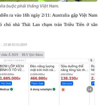
lia buộc phải thắng Việt Nam.
 diễn ra vào 16h ngày 2/11: Australia gặp Việt Nam
đó chủ nhà Thái Lan chạm trán Triều Tiên ở sân
13:46 01/11/2019
ữ châu Á 2019
HLV Ijiri Akira
Unmute
Unmute
Unmute
Unmute
ADVERTISEMENT
BƠM LỐP KÍCH
Đèn năng lượng
Sữa dưỡng thể
Robot Hú
-37%
-56%
-27%
BÌNH Ô TÔ V2
mặt trời mới năm
nâng tông tức thì
Nhà - D2
4IN1 Medicar
2026 có 120 viên
Vaseline Body
Thông M
2.690.000
1.086.000
190.000
3.000.000
đ
đ
đ
12.000mAh
LED lớn
1.685.000
466.980
138.330
2.200.
đ
đ
đ
Hot Deal
Flash Sale
Discount
Flash Sale
Medicar
A dong solarlight