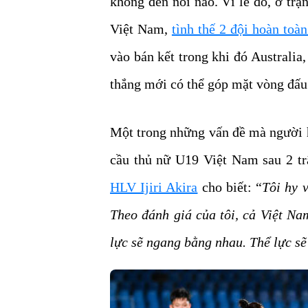
không đến nỗi nào. Vì lẽ đó, ở trậ
Việt Nam,
tình thế 2 đội hoàn toà
vào bán kết trong khi đó Australia
thắng mới có thể góp mặt vòng đấu 
Một trong những vấn đề mà người h
cầu thủ nữ U19 Việt Nam sau 2 tr
HLV Ijiri Akira
cho biết: “
Tôi hy v
Theo đánh giá của tôi, cả Việt Na
lực sẽ ngang bằng nhau. Thể lực sẽ