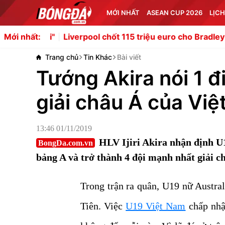
MỚI NHẤT
ASEAN CUP 2026
LỊCH
"
Liverpool chốt 115 triệu euro cho Bradley Barcola của
Mới nhất:
Trang chủ
Tin Khác
Bài viết
Tướng Akira nói 1 đ
giải châu Á của Vi
13:46 01/11/2019
HLV Ijiri Akira nhận định U
BongDa.com.vn
bảng A và trở thành 4 đội mạnh nhất giải c
Trong trận ra quân, U19 nữ Austral
Tiên. Việc
U19 Việt Nam
chấp nhận