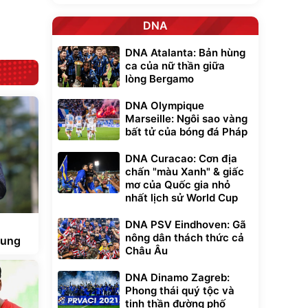
trong di chuyển
295.000
đ
DNA
Đã bán nhiều
DNA Atalanta: Bản hùng
ca của nữ thần giữa
lòng Bergamo
DNA Olympique
Marseille: Ngôi sao vàng
bất tử của bóng đá Pháp
DNA Curacao: Cơn địa
chấn "màu Xanh" & giấc
mơ của Quốc gia nhỏ
nhất lịch sử World Cup
DNA PSV Eindhoven: Gã
nông dân thách thức cả
trung
Châu Âu
DNA Dinamo Zagreb:
Phong thái quý tộc và
tinh thần đường phố