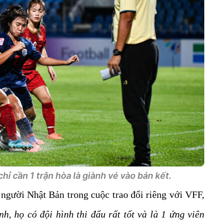
hỉ cần 1 trận hòa là giành vé vào bán kết.
 người Nhật Bản trong cuộc trao đổi riêng với VFF,
h, họ có đội hình thi đấu rất tốt và là 1 ứng viên