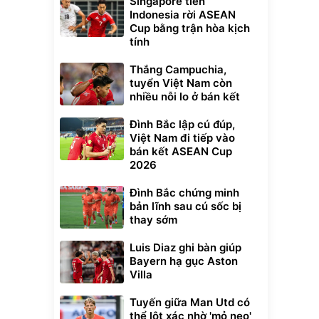
Singapore tiễn
Indonesia rời ASEAN
Cup bằng trận hòa kịch
tính
Thắng Campuchia,
tuyển Việt Nam còn
nhiều nỗi lo ở bán kết
Đình Bắc lập cú đúp,
Việt Nam đi tiếp vào
bán kết ASEAN Cup
2026
Đình Bắc chứng minh
bản lĩnh sau cú sốc bị
thay sớm
Luis Diaz ghi bàn giúp
Bayern hạ gục Aston
Villa
Tuyến giữa Man Utd có
thể lột xác nhờ 'mỏ neo'