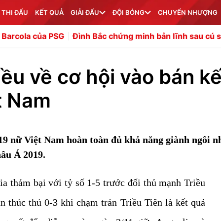
 THI ĐẤU
KẾT QUẢ
GIẢI ĐẤU
ĐỘI BÓNG
CHUYỂN NHƯỢNG
 PSG
Đình Bắc chứng minh bản lĩnh sau cú sốc bị thay s
iều về cơ hội vào bán kế
ệt Nam
19 nữ Việt Nam hoàn toàn đủ khả năng giành ngôi n
hâu Á 2019.
ia thảm bại với tỷ số 1-5 trước đối thủ mạnh Triều
 thúc thủ 0-3 khi chạm trán Triều Tiên là kết quả