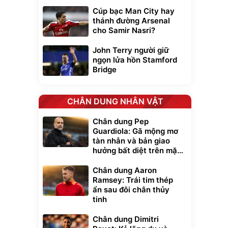
Cúp bạc Man City hay
thánh đường Arsenal
cho Samir Nasri?
John Terry người giữ
ngọn lửa hồn Stamford
Bridge
CHÂN DUNG NHÂN VẬT
Chân dung Pep
Guardiola: Gã mộng mơ
tàn nhẫn và bản giao
hưởng bất diệt trên mặt
cỏ xanh
Chân dung Aaron
Ramsey: Trái tim thép
ẩn sau đôi chân thủy
tinh
Chân dung Dimitri