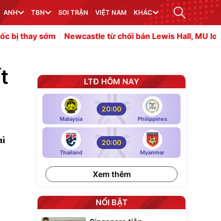
ANH
TBN
SOI TRẬN
VIỆT NAM
KHÁC
ớm
Newcastle từ chối bán Lewis Hall, MU lo khủng hoảng 
t
LTĐ HÔM NAY
20:00
Malaysia
Philippines
hì
20:00
Thailand
Myanmar
Xem thêm
NỔI BẬT