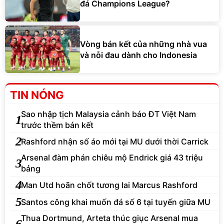
đá Champions League?
Vòng bán kết của những nhà vua
và nỗi đau dành cho Indonesia
TIN NÓNG
Sao nhập tịch Malaysia cảnh báo ĐT Việt Nam
1
trước thềm bán kết
2
Rashford nhận số áo mới tại MU dưới thời Carrick
Arsenal đàm phán chiêu mộ Endrick giá 43 triệu
3
bảng
4
Man Utd hoãn chốt tương lai Marcus Rashford
5
Santos công khai muốn đá số 6 tại tuyến giữa MU
Thua Dortmund, Arteta thúc giục Arsenal mua
6