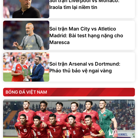
Soi trận Liverpool vs Monaco:
Iraola tìm lại niềm tin
Soi trận Man City vs Atletico
Madrid: Bài test hạng nặng cho
Maresca
Soi trận Arsenal vs Dortmund:
Pháo thủ bảo vệ ngai vàng
BÓNG ĐÁ VIỆT NAM