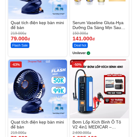
Quạt tích điện kẹp bàn mini
Serum Vaseline Gluta-Hya
để bàn
Dưỡng Da Sáng Mịn Sau 7
Ngày
219.000
150.000
đ
đ
79.000
141.000
đ
đ
Flash Sale
Deal hot
Unilever
-63%
-50%
Quạt tích điện kẹp bàn mini
Bơm Lốp Kích Bình Ô Tô
để bàn
V2 4in1 MEDICAR –
12.000mAh
219.000
2.690.000
đ
đ