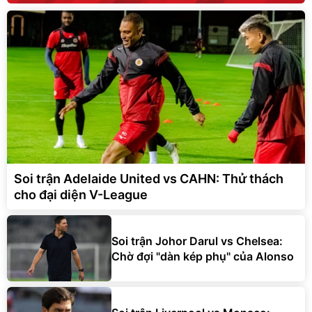
Soi trận Adelaide United vs CAHN: Thử thách
cho đại diện V-League
Soi trận Johor Darul vs Chelsea:
Chờ đợi "dàn kép phụ" của Alonso