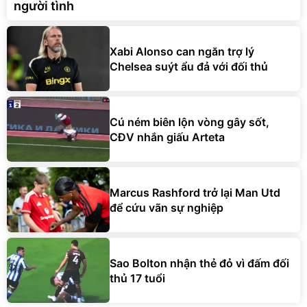
người tình
Xabi Alonso can ngăn trợ lý
Chelsea suýt ẩu đả với đối thủ
Cú ném biên lộn vòng gây sốt,
CĐV nhắn giấu Arteta
Marcus Rashford trở lại Man Utd
để cứu vãn sự nghiệp
Sao Bolton nhận thẻ đỏ vì đấm đối
thủ 17 tuổi