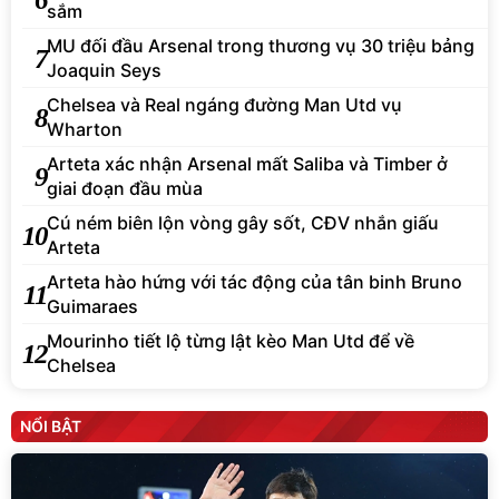
sắm
MU đối đầu Arsenal trong thương vụ 30 triệu bảng
7
Joaquin Seys
Chelsea và Real ngáng đường Man Utd vụ
8
Wharton
Arteta xác nhận Arsenal mất Saliba và Timber ở
9
giai đoạn đầu mùa
Cú ném biên lộn vòng gây sốt, CĐV nhắn giấu
10
Arteta
Arteta hào hứng với tác động của tân binh Bruno
11
Guimaraes
Mourinho tiết lộ từng lật kèo Man Utd để về
12
Chelsea
NỔI BẬT