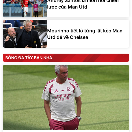
Andrey Santos là món hời chiến
lược của Man Utd
Mourinho tiết lộ từng lật kèo Man
Utd để về Chelsea
BÓNG ĐÁ TÂY BAN NHA