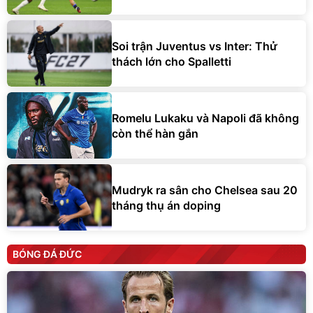
Soi trận Juventus vs Inter: Thử
thách lớn cho Spalletti
Romelu Lukaku và Napoli đã không
còn thể hàn gắn
Mudryk ra sân cho Chelsea sau 20
tháng thụ án doping
BÓNG ĐÁ ĐỨC