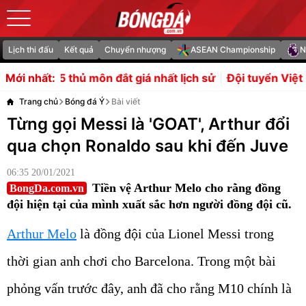
Lịch thi đấu
Kết quả
Chuyển nhượng
ASEAN Championship
N
 đắt giá nhất lịch sử
Đội tuyển Việt Nam định hình côn
Mới nhất:
Trang chủ
Bóng đá Ý
Bài viết
Từng gọi Messi là 'GOAT', Arthur đổi
qua chọn Ronaldo sau khi đến Juve
06:35 20/01/2021
Tiền vệ Arthur Melo cho rằng đồng
BongDa.com.vn
đội hiện tại của mình xuất sắc hơn người đồng đội cũ.
Arthur Melo
là đồng đội của Lionel Messi trong
thời gian anh chơi cho Barcelona. Trong một bài
phỏng vấn trước đây, anh đã cho rằng M10 chính là