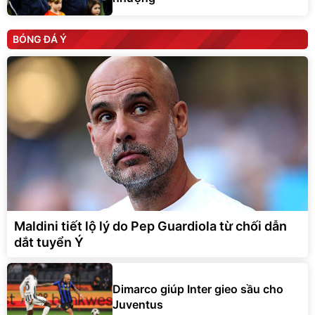
BÓNG ĐÁ Ý
Maldini tiết lộ lý do Pep Guardiola từ chối dẫn
dắt tuyển Ý
Dimarco giúp Inter gieo sầu cho
Juventus