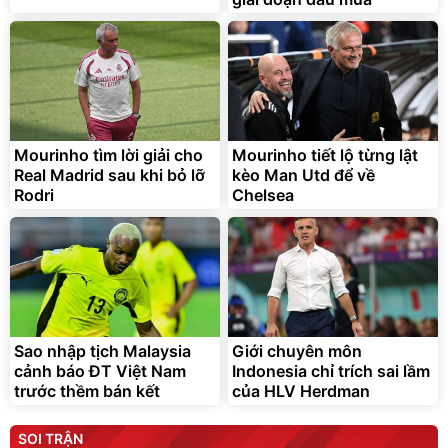
Mourinho tìm lời giải cho
Mourinho tiết lộ từng lật
Real Madrid sau khi bỏ lỡ
kèo Man Utd để về
Rodri
Chelsea
Sao nhập tịch Malaysia
Giới chuyên môn
cảnh báo ĐT Việt Nam
Indonesia chỉ trích sai lầm
trước thềm bán kết
của HLV Herdman
SOI TRẬN