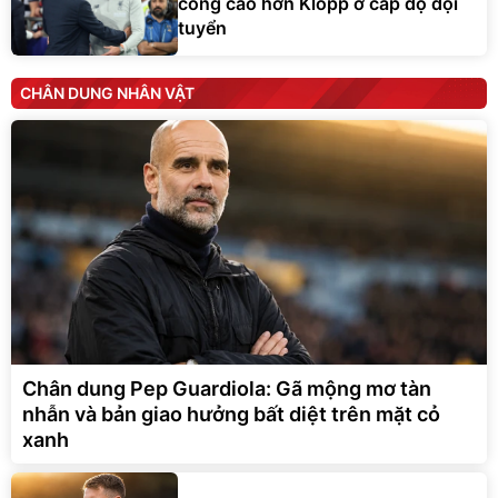
công cao hơn Klopp ở cấp độ đội
tuyển
CHÂN DUNG NHÂN VẬT
Chân dung Pep Guardiola: Gã mộng mơ tàn
nhẫn và bản giao hưởng bất diệt trên mặt cỏ
xanh