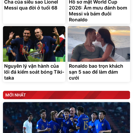
325.000
7.092.000
Cha của siêu sao Lionel
đ
Hồ sơ mật World Cup
đ
Messi qua đời ở tuổi 68
2026: Âm mưu đánh bom
Đã bán nhiều
Đang xem nhiều
Messi và bám đuôi
G-FORCE VIETNA
Ronaldo
Nguyên lý vận hành của
Ronaldo bao trọn khách
lối đá kiểm soát bóng Tiki-
sạn 5 sao để làm đám
taka
cưới
MỚI NHẤT