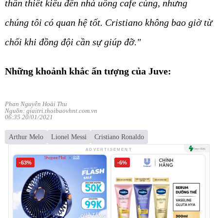
thân thiết kiểu đến nhà uống cafe cùng, nhưng
chúng tôi có quan hệ tốt. Cristiano không bao giờ từ
chối khi đồng đội cần sự giúp đỡ."
Những khoảnh khắc ấn tượng của Juve:
Phan Nguyễn Hoài Thu
Nguồn: giaitri.thoibaovhnt.com.vn
06:35 20/01/2021
Arthur Melo
Lionel Messi
Cristiano Ronaldo
ADVERTISEMENT
-63%
-6%