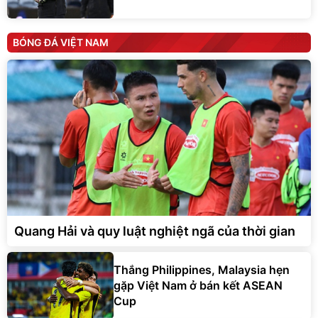
BÓNG ĐÁ VIỆT NAM
Quang Hải và quy luật nghiệt ngã của thời gian
Thắng Philippines, Malaysia hẹn
gặp Việt Nam ở bán kết ASEAN
Cup