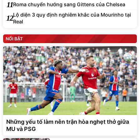
11
Roma chuyển hướng sang Gittens của Chelsea
Lộ diện 3 quy định nghiêm khắc của Mourinho tại
12
Real
NỔI BẬT
Những yếu tố làm nên trận hòa nghẹt thở giữa
MU và PSG