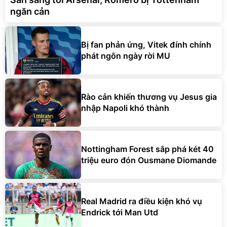
ngăn cản
Bị fan phản ứng, Vitek đính chính
phát ngôn ngày rời MU
Rào cản khiến thương vụ Jesus gia
nhập Napoli khó thành
Nottingham Forest sắp phá két 40
triệu euro đón Ousmane Diomande
Real Madrid ra điều kiện khó vụ
Endrick tới Man Utd