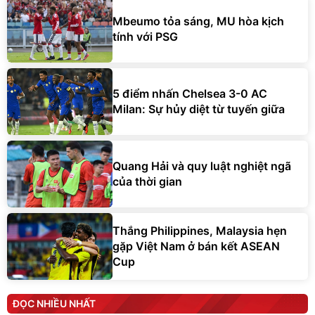
Mbeumo tỏa sáng, MU hòa kịch
tính với PSG
5 điểm nhấn Chelsea 3-0 AC
Milan: Sự hủy diệt từ tuyến giữa
Quang Hải và quy luật nghiệt ngã
của thời gian
Thắng Philippines, Malaysia hẹn
gặp Việt Nam ở bán kết ASEAN
Cup
ĐỌC NHIỀU NHẤT