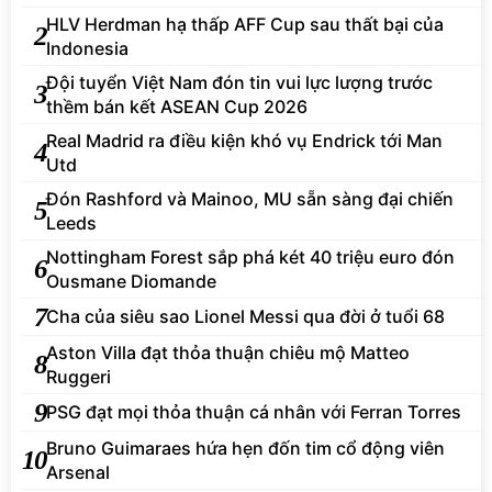
HLV Herdman hạ thấp AFF Cup sau thất bại của
2
Indonesia
Đội tuyển Việt Nam đón tin vui lực lượng trước
3
thềm bán kết ASEAN Cup 2026
Real Madrid ra điều kiện khó vụ Endrick tới Man
4
Utd
Đón Rashford và Mainoo, MU sẵn sàng đại chiến
5
Leeds
Nottingham Forest sắp phá két 40 triệu euro đón
6
Ousmane Diomande
7
Cha của siêu sao Lionel Messi qua đời ở tuổi 68
Aston Villa đạt thỏa thuận chiêu mộ Matteo
8
Ruggeri
9
PSG đạt mọi thỏa thuận cá nhân với Ferran Torres
Bruno Guimaraes hứa hẹn đốn tim cổ động viên
10
Arsenal