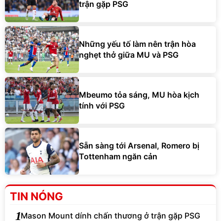
trận gặp PSG
Những yếu tố làm nên trận hòa
nghẹt thở giữa MU và PSG
Mbeumo tỏa sáng, MU hòa kịch
tính với PSG
Sẵn sàng tới Arsenal, Romero bị
Tottenham ngăn cản
TIN NÓNG
1
Mason Mount dính chấn thương ở trận gặp PSG