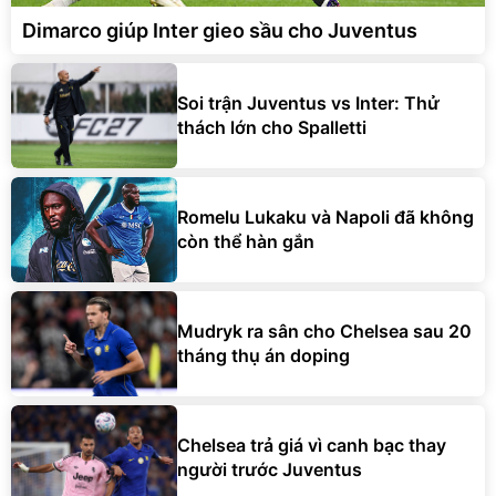
Dimarco giúp Inter gieo sầu cho Juventus
Soi trận Juventus vs Inter: Thử
thách lớn cho Spalletti
Romelu Lukaku và Napoli đã không
còn thể hàn gắn
Mudryk ra sân cho Chelsea sau 20
tháng thụ án doping
Chelsea trả giá vì canh bạc thay
người trước Juventus