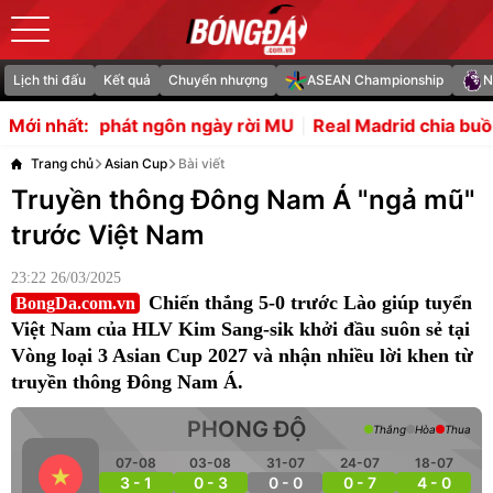
Lịch thi đấu
Kết quả
Chuyển nhượng
ASEAN Championship
N
ngôn ngày rời MU
Real Madrid chia buồn khi cha Messi qu
Mới nhất:
Trang chủ
Asian Cup
Bài viết
Truyền thông Đông Nam Á "ngả mũ"
trước Việt Nam
23:22 26/03/2025
Chiến thắng 5-0 trước Lào giúp tuyển
BongDa.com.vn
Việt Nam của HLV Kim Sang-sik khởi đầu suôn sẻ tại
Vòng loại 3 Asian Cup 2027 và nhận nhiều lời khen từ
truyền thông Đông Nam Á.
PHONG ĐỘ
Thắng
Hòa
Thua
07-08
03-08
31-07
24-07
18-07
3 - 1
0 - 3
0 - 0
0 - 7
4 - 0