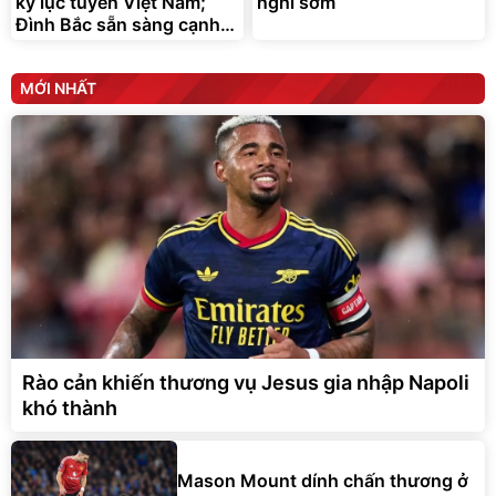
kỷ lục tuyển Việt Nam;
nghỉ sớm
Đình Bắc sẵn sàng cạnh
tranh
MỚI NHẤT
Rào cản khiến thương vụ Jesus gia nhập Napoli
khó thành
Mason Mount dính chấn thương ở