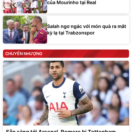
của Mourinho tại Real
Salah ngơ ngác với món quà ra mắt
kỳ lạ tại Trabzonspor
CHUYỂN NHƯỢNG
Sẵn sàng tới Arsenal, Romero bị Tottenham