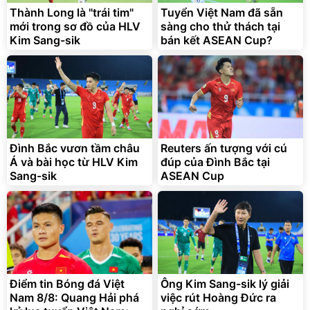
Thành Long là "trái tim"
Tuyển Việt Nam đã sẵn
mới trong sơ đồ của HLV
sàng cho thử thách tại
Kim Sang-sik
bán kết ASEAN Cup?
Đình Bắc vươn tầm châu
Reuters ấn tượng với cú
Á và bài học từ HLV Kim
đúp của Đình Bắc tại
Sang-sik
ASEAN Cup
Điểm tin Bóng đá Việt
Ông Kim Sang-sik lý giải
Nam 8/8: Quang Hải phá
việc rút Hoàng Đức ra