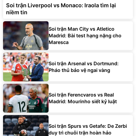
Soi trận Liverpool vs Monaco: Iraola tìm lại
niềm tin
Soi trận Man City vs Atletico
Madrid: Bài test hạng nặng cho
Maresca
Soi trận Arsenal vs Dortmund:
Pháo thủ bảo vệ ngai vàng
Soi trận Ferencvaros vs Real
Madrid: Mourinho siết kỷ luật
Soi trận Spurs vs Getafe: De Zerbi
duy trì chuỗi trận hoàn hảo