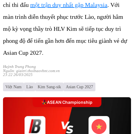
chỉ thi đấu
một trận duy nhất gặp Malaysia
. Với
màn trình diễn thuyết phục trước Lào, người hâm
mộ kỳ vọng thầy trò HLV Kim sẽ tiếp tục duy trì
phong độ để tiến gần hơn đến mục tiêu giành vé dự
Asian Cup 2027.
Huỳnh Trung Phong
Nguồn: giaitri.thoibaovhnt.com.vn
23:22 26/03/2025
Việt Nam
Lào
Kim Sang-sik
Asian Cup 2027
ASEAN Championship