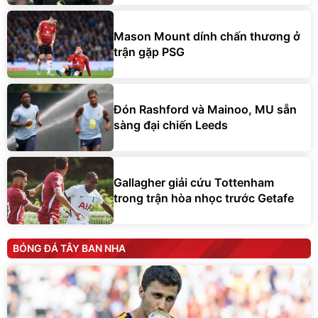
Mason Mount dính chấn thương ở
trận gặp PSG
Đón Rashford và Mainoo, MU sẵn
sàng đại chiến Leeds
Gallagher giải cứu Tottenham
trong trận hòa nhọc trước Getafe
BÓNG ĐÁ TÂY BAN NHA