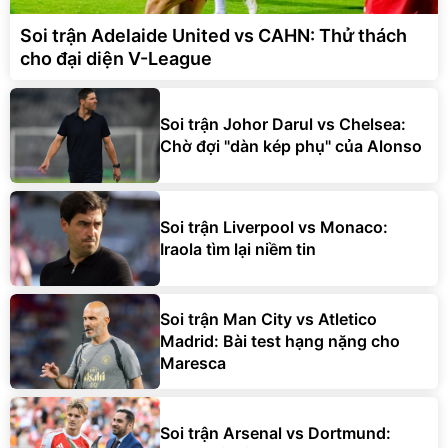
Soi trận Adelaide United vs CAHN: Thử thách
cho đại diện V-League
Soi trận Johor Darul vs Chelsea:
Chờ đợi "dàn kép phụ" của Alonso
Soi trận Liverpool vs Monaco:
Iraola tìm lại niềm tin
Soi trận Man City vs Atletico
Madrid: Bài test hạng nặng cho
Maresca
Soi trận Arsenal vs Dortmund: