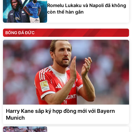
Romelu Lukaku và Napoli đã không
còn thể hàn gắn
BÓNG ĐÁ ĐỨC
Harry Kane sắp ký hợp đồng mới với Bayern
Munich