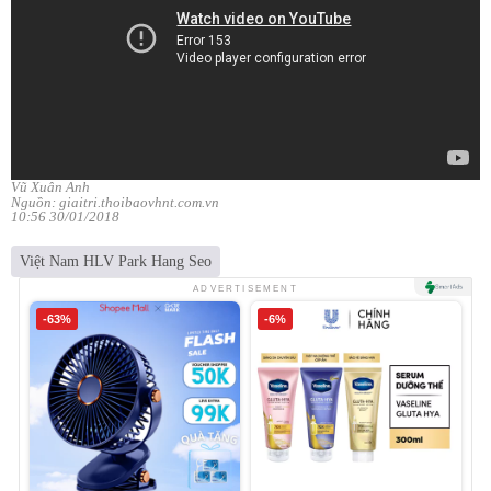
Vũ Xuân Anh
Nguồn: giaitri.thoibaovhnt.com.vn
10:56 30/01/2018
Việt Nam HLV Park Hang Seo
ADVERTISEMENT
-63%
-6%