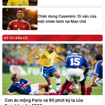
Chân dung Casemiro: Di sản của
một chiến binh tại Man Utd
KÝ ỨC SÂN CỎ
Cơn ác mộng Paris và 90 phút kỳ lạ của