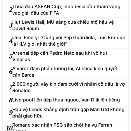
Thua đau ASEAN Cup, Indonesia dồn tham vọng
2
vào giải đấu của FIFA
Hụt Lewis Hall, MU sáng cửa chiêu mộ hậu vệ
3
David Raum
Unai Emery: "Cùng với Pep Guardiola, Luis Enrique
4
là HLV giỏi nhất thế giới"
Arsenal tiếp cận Pedro Neto sau khi vồ hụt
5
Vinicius
Alvarez đàm phán tương lai, Atletico kiên quyết
6
cản Barca
2.000 người vây kín đám cưới vì nhầm cô dâu là vợ
7
Ronaldo
8
Liverpool liên tiếp thua ngược, Van Dijk lên tiếng
Hậu vệ Leeds khẳng định trận gặp Man Utd không
9
phải giao hữu
Romano xác nhận PSG sắp chốt hạ vụ Ferran
10