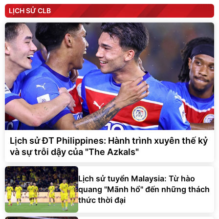
LỊCH SỬ CLB
Lịch sử ĐT Philippines: Hành trình xuyên thế kỷ
và sự trỗi dậy của "The Azkals"
Lịch sử tuyển Malaysia: Từ hào
quang "Mãnh hổ" đến những thách
thức thời đại