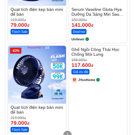
Quạt tích điện kẹp bàn mini
Serum Vaseline Gluta-Hya
để bàn
Dưỡng Da Sáng Mịn Sau 7
Ngày
219.000
150.000
đ
đ
79.000
141.000
đ
đ
Flash Sale
Deal hot
Unilever
Unmute
Ghế Ngồi Công Thái Học
-63%
-37%
Chống Mỏi Lưng
188.000
đ
117.600
đ
Giá ưu đãi
JYooHome
Quạt tích điện kẹp bàn mini
để bàn
219.000
đ
79.000
đ
Flash Sale