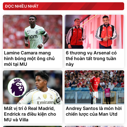
ĐỌC NHIỀU NHẤT
Lamine Camara mang
6 thương vụ Arsenal có
hình bóng một ông chủ
thể hoàn tất trong tuần
mới tại MU
này
Mất vị trí ở Real Madrid,
Andrey Santos là món hời
Endrick ra điều kiện cho
chiến lược của Man Utd
MU và Villa