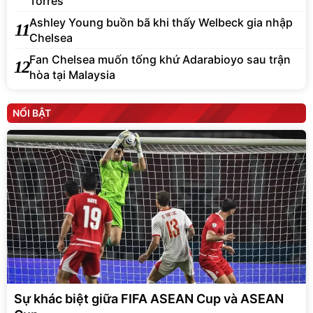
Torres
Ashley Young buồn bã khi thấy Welbeck gia nhập
11
Chelsea
Fan Chelsea muốn tống khứ Adarabioyo sau trận
12
hòa tại Malaysia
NỔI BẬT
Sự khác biệt giữa FIFA ASEAN Cup và ASEAN