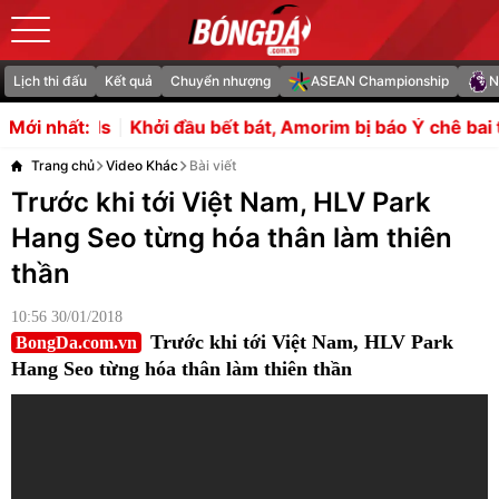
Lịch thi đấu
Kết quả
Chuyển nhượng
ASEAN Championship
N
ầu bết bát, Amorim bị báo Ý chê bai trước ngày đấu MU
Mới nhất:
Trang chủ
Video Khác
Bài viết
Trước khi tới Việt Nam, HLV Park
Hang Seo từng hóa thân làm thiên
thần
10:56 30/01/2018
Trước khi tới Việt Nam, HLV Park
BongDa.com.vn
Hang Seo từng hóa thân làm thiên thần