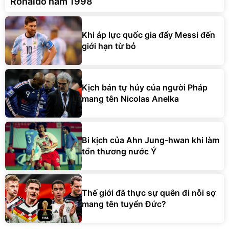
Ronaldo năm 1998
Khi áp lực quốc gia đẩy Messi đến
giới hạn từ bỏ
Kịch bản tự hủy của người Pháp
mang tên Nicolas Anelka
Bi kịch của Ahn Jung-hwan khi làm
tổn thương nước Ý
Thế giới đã thực sự quên đi nỗi sợ
mang tên tuyển Đức?