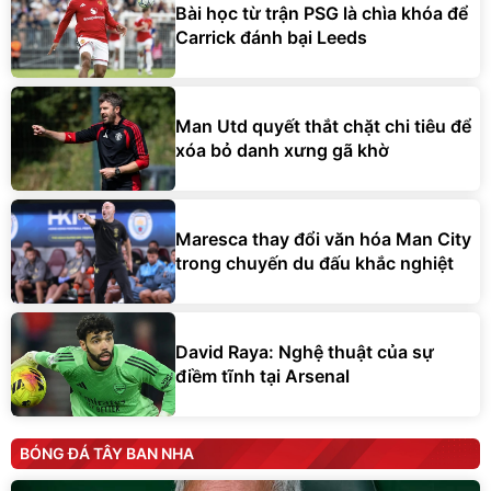
Bài học từ trận PSG là chìa khóa để
Carrick đánh bại Leeds
Man Utd quyết thắt chặt chi tiêu để
xóa bỏ danh xưng gã khờ
Maresca thay đổi văn hóa Man City
trong chuyến du đấu khắc nghiệt
David Raya: Nghệ thuật của sự
điềm tĩnh tại Arsenal
BÓNG ĐÁ TÂY BAN NHA