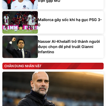
trận gặp MU
Mallorca gây sốc khi hạ gục PSG 3-
0
Nasser Al-Khelaifi trở thành người
được chọn để phế truất Gianni
Infantino
CHÂN DUNG NHÂN VẬT