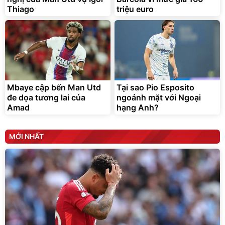
Thiago
triệu euro
Mbaye cập bến Man Utd
Tại sao Pio Esposito
đe dọa tương lai của
ngoảnh mặt với Ngoại
Amad
hạng Anh?
MỚI NHẤT