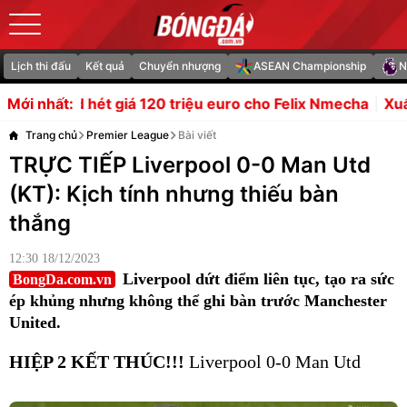
Lịch thi đấu
Kết quả
Chuyển nhượng
ASEAN Championship
N
iá 120 triệu euro cho Felix Nmecha
Xuất hiện 3 kịch bản
Mới nhất:
Trang chủ
Premier League
Bài viết
TRỰC TIẾP Liverpool 0-0 Man Utd
(KT): Kịch tính nhưng thiếu bàn
thắng
12:30 18/12/2023
Liverpool dứt điểm liên tục, tạo ra sức
BongDa.com.vn
ép khủng nhưng không thể ghi bàn trước Manchester
United.
HIỆP 2 KẾT THÚC!!!
Liverpool 0-0 Man Utd