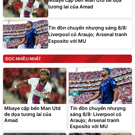
tương lai của Amad
Tin đồn chuyển nhượng sáng 8/8:
Liverpool có Araujo; Arsenal tranh
Esposito với MU
ĐỌC NHIỀU NHẤT
Mbaye cập bến Man Utd
Tin đồn chuyển nhượng
đe dọa tương lai của
sáng 8/8: Liverpool có
Amad
Araujo; Arsenal tranh
Esposito với MU