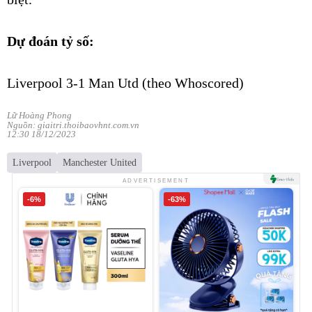
Dự đoán tỷ số:
Liverpool 3-1 Man Utd (theo Whoscored)
Lữ Hoàng Phong
Nguồn: giaitri.thoibaovhnt.com.vn
12:30 18/12/2023
Liverpool
Manchester United
ADVERTISEMENT
-6%
-63%