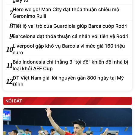
giấy tờ
Here we go! Man City đạt thỏa thuận chiêu mộ
7
Geronimo Rulli
8
Tiết lộ vai trò của Guardiola giúp Barca cướp Rodri
9
Barcelona đạt thỏa thuận cá nhân với tiền vệ Rodri
Liverpool gặp khó vụ Barcola vì mức giá 160 triệu
10
euro
Báo Indonesia chỉ thẳng 3 "tội đồ" khiến đội nhà bị
11
loại khỏi AFF Cup
ĐT Việt Nam giải lời nguyền gần 800 ngày tại Mỹ
12
Đình
NỔI BẬT