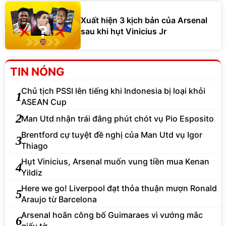
Xuất hiện 3 kịch bản của Arsenal
sau khi hụt Vinicius Jr
TIN NÓNG
Chủ tịch PSSI lên tiếng khi Indonesia bị loại khỏi
1
ASEAN Cup
2
Man Utd nhận trái đắng phút chót vụ Pio Esposito
Brentford cự tuyệt đề nghị của Man Utd vụ Igor
3
Thiago
Hụt Vinicius, Arsenal muốn vung tiền mua Kenan
4
Yildiz
Here we go! Liverpool đạt thỏa thuận mượn Ronald
5
Araujo từ Barcelona
Arsenal hoãn công bố Guimaraes vì vướng mắc
6