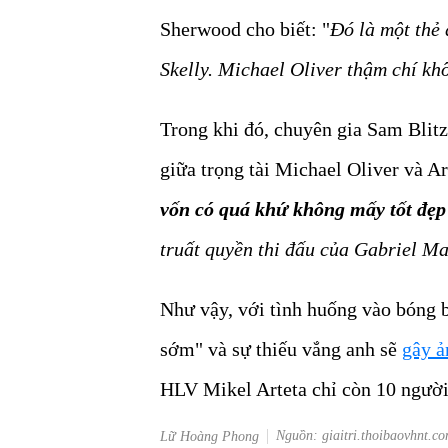
Sherwood cho biết: "
Đó là một thẻ 
Skelly. Michael Oliver thậm chí k
Trong khi đó, chuyên gia Sam Blitz
giữa trọng tài Michael Oliver và Ar
vốn có quá khứ không mấy tốt đẹp
truất quyền thi đấu của Gabriel Ma
Như vậy, với tình huống vào bóng 
sớm" và sự thiếu vắng anh sẽ
gây ả
HLV Mikel Arteta chỉ còn 10 người 
Nguồn: giaitri.thoibaovhnt.c
Lữ Hoàng Phong