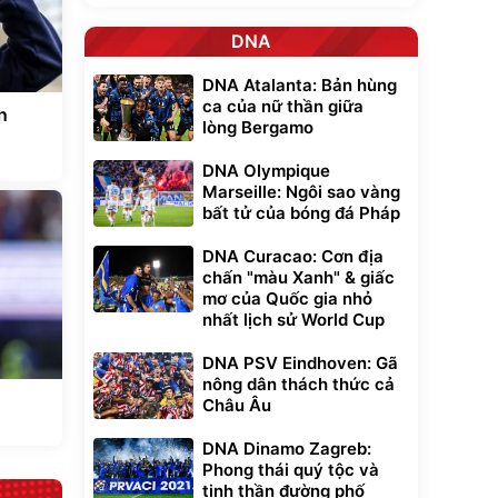
DNA
DNA Atalanta: Bản hùng
ca của nữ thần giữa
n
lòng Bergamo
g
DNA Olympique
Marseille: Ngôi sao vàng
bất tử của bóng đá Pháp
DNA Curacao: Cơn địa
chấn "màu Xanh" & giấc
mơ của Quốc gia nhỏ
nhất lịch sử World Cup
DNA PSV Eindhoven: Gã
nông dân thách thức cả
Châu Âu
DNA Dinamo Zagreb:
Phong thái quý tộc và
tinh thần đường phố