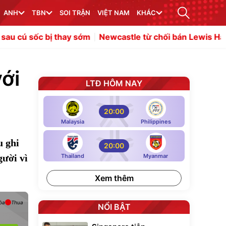
ANH
TBN
SOI TRẬN
VIỆT NAM
KHÁC
 thay sớm
Newcastle từ chối bán Lewis Hall, MU lo khủng
với
LTĐ HÔM NAY
20:00
Malaysia
Philippines
u ghi
20:00
gười vì
Thailand
Myanmar
Xem thêm
òa
Thua
NỔI BẬT