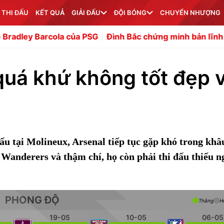
 THI ĐẤU
KẾT QUẢ
GIẢI ĐẤU
ĐỘI BÓNG
CHUYỂN NHƯỢNG
ola của PSG
Đình Bắc chứng minh bản lĩnh sau cú sốc bị
 quá khứ không tốt đẹp 
đấu tại Molineux, Arsenal tiếp tục gặp khó trong khâ
nderers và thậm chí, họ còn phải thi đấu thiếu n
PHONG ĐỘ
Thắng
H
19-05
10-05
06-05