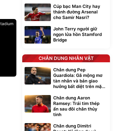
Cúp bạc Man City hay
thánh đường Arsenal
cho Samir Nasri?
 Stadium
John Terry người giữ
ngọn lửa hồn Stamford
Bridge
CHÂN DUNG NHÂN VẬT
Chân dung Pep
Guardiola: Gã mộng mơ
tàn nhẫn và bản giao
Unmute
hưởng bất diệt trên mặt
t Bụi Lau
Vali Bamozo
-001 -
Khung Nhôm
cỏ xanh
inh
9066 Size
1.000.000
Chân dung Aaron
đ
đ
20/24/28 Cao Cấp
000
825.000
đ
đ
Ramsey: Trái tim thép
ẩn sau đôi chân thủy
Flash Sale
tinh
Lót ghế ôtô, nâng
Chân dung Dimitri
lưng chống nóng