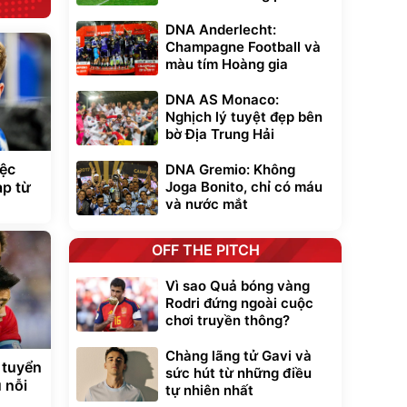
DNA Anderlecht:
Champagne Football và
màu tím Hoàng gia
DNA AS Monaco:
Nghịch lý tuyệt đẹp bên
bờ Địa Trung Hải
iệc
DNA Gremio: Không
Joga Bonito, chỉ có máu
ap từ
và nước mắt
OFF THE PITCH
Vì sao Quả bóng vàng
Rodri đứng ngoài cuộc
chơi truyền thông?
Chàng lãng tử Gavi và
 tuyển
sức hút từ những điều
 nỗi
tự nhiên nhất