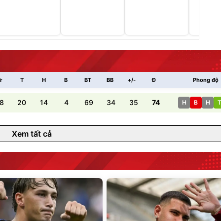
r
T
H
B
BT
BB
+/-
Đ
Phong độ
8
20
14
4
69
34
35
74
H
B
H
Xem tất cả