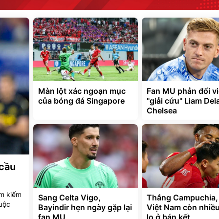
Màn lột xác ngoạn mục
Fan MU phản đối v
của bóng đá Singapore
"giải cứu" Liam Del
Chelsea
 cầu
ìm kiếm
Sang Celta Vigo,
Thắng Campuchia,
uộc
Bayindir hẹn ngày gặp lại
Việt Nam còn nhiều
fan MU
lo ở bán kết