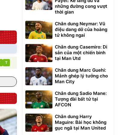
Payet: Kẻ lãng du và
giúp thoải mái
những đường cong vượt
trong di chuyển
295.000
đ
thời gian
Đã bán nhiều
Chân dung Neymar: Vũ
điệu dang dở của hoàng
tử không ngai
Chân dung Casemiro: Di
sản của một chiến binh
tại Man Utd
T
T
Chân dung Marc Guehi:
Mảnh ghép lý tưởng cho
Man City
Chân dung Sadio Mane:
Tượng đài bất tử tại
AFCON
Chân dung Harry
Maguire: Bài học không
gục ngã tại Man United