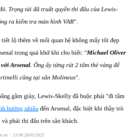
đỏ. Trọng tài đã truất quyền thi đấu của Lewis-
hông ra kiểm tra màn hình VAR
".
 tiết lộ thêm về mối quan hệ không mấy tốt đẹp
senal trong quá khứ khi cho biết: "
Michael Oliver
 với Arsenal
. Ông ấy từng rút 2 tấm thẻ vàng để
rtinelli cũng tại sân Molineux
".
bằng gầm giày, Lewis-Skelly đã buộc phải "đi tắm
nh hưởng nhiều
đến Arsenal, đặc biệt khi thầy trò
và phải thi đấu trên sân khách.
om.vn
13:00 26/01/2025