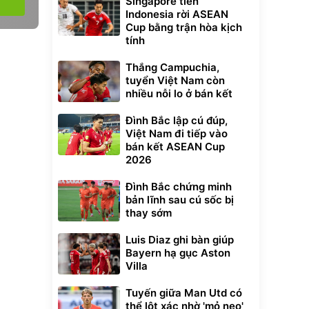
Singapore tiễn
Indonesia rời ASEAN
Cup bằng trận hòa kịch
tính
Thắng Campuchia,
tuyển Việt Nam còn
nhiều nỗi lo ở bán kết
Đình Bắc lập cú đúp,
Việt Nam đi tiếp vào
bán kết ASEAN Cup
2026
Đình Bắc chứng minh
bản lĩnh sau cú sốc bị
thay sớm
Luis Diaz ghi bàn giúp
Bayern hạ gục Aston
Villa
Tuyến giữa Man Utd có
thể lột xác nhờ 'mỏ neo'