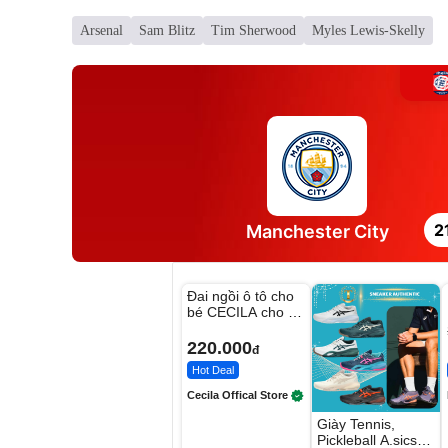
Arsenal
Sam Blitz
Tim Sherwood
Myles Lewis-Skelly
2
Manchester City
Unmute
Đai ngồi ô tô cho
bé CECILA cho bé
1-9 tuổi
220.000
đ
Hot Deal
Cecila Offical Store
Giày Tennis,
Pickleball A.sics