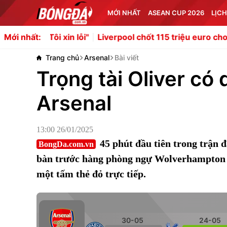
MỚI NHẤT
ASEAN CUP 2026
LỊCH
 xin lỗi"
Liverpool chốt 115 triệu euro cho Bradley Barc
Mới nhất:
Trang chủ
Arsenal
Bài viết
Trọng tài Oliver có
Arsenal
13:00 26/01/2025
45 phút đầu tiên trong trận 
BongDa.com.vn
bàn trước hàng phòng ngự Wolverhampton Wa
một tấm thẻ đỏ trực tiếp.
30-05
24-05