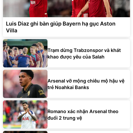
Luis Diaz ghi bàn giúp Bayern hạ gục Aston
Villa
Trạm dừng Trabzonspor và khát
khao được yêu của Salah
Arsenal vỡ mộng chiêu mộ hậu vệ
trẻ Noahkai Banks
Romano xác nhận Arsenal theo
đuổi 2 trung vệ