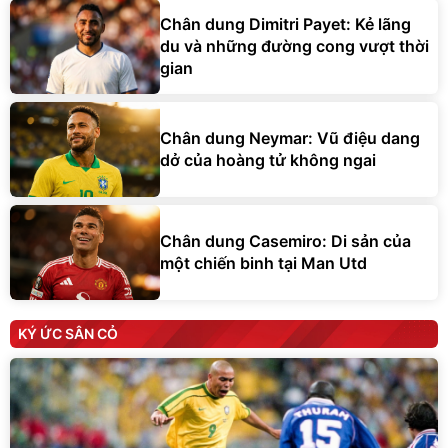
Chân dung Dimitri Payet: Kẻ lãng
du và những đường cong vượt thời
gian
Chân dung Neymar: Vũ điệu dang
dở của hoàng tử không ngai
Chân dung Casemiro: Di sản của
một chiến binh tại Man Utd
KÝ ỨC SÂN CỎ