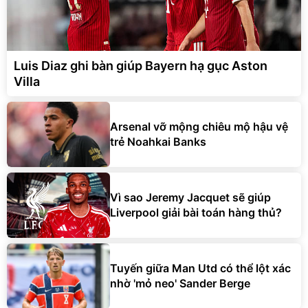
Luis Diaz ghi bàn giúp Bayern hạ gục Aston
Villa
Arsenal vỡ mộng chiêu mộ hậu vệ
trẻ Noahkai Banks
Vì sao Jeremy Jacquet sẽ giúp
Liverpool giải bài toán hàng thủ?
Tuyến giữa Man Utd có thể lột xác
nhờ 'mỏ neo' Sander Berge