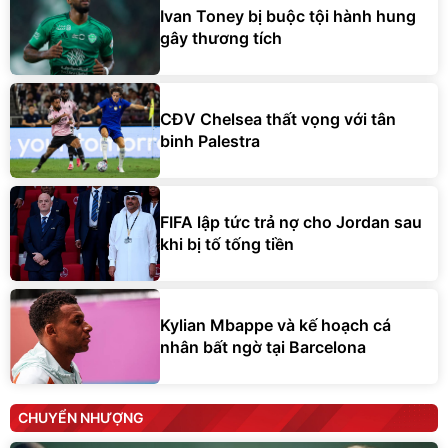
Ivan Toney bị buộc tội hành hung
gây thương tích
CĐV Chelsea thất vọng với tân
binh Palestra
FIFA lập tức trả nợ cho Jordan sau
khi bị tố tống tiền
Kylian Mbappe và kế hoạch cá
nhân bất ngờ tại Barcelona
CHUYỂN NHƯỢNG