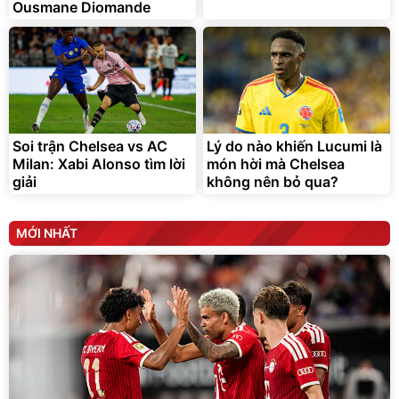
Ousmane Diomande
Soi trận Chelsea vs AC
Lý do nào khiến Lucumi là
Milan: Xabi Alonso tìm lời
món hời mà Chelsea
giải
không nên bỏ qua?
MỚI NHẤT