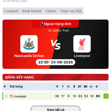
21:48 09/05/2026
Liverpool
Keith Hackett
Chelsea
Virgil van Dijk
Ngoại Hạng Anh
St James' Park
Newcastle United
Liverpool
22:30
- 23-08-2026
BẢNG XẾP HẠNG
#
Đội bóng
Tr
T
H
B
BT
BB
+/-
Đ
P
5
38
17
9
12
63
53
10
60
Liverpool
T
Xem tất cả