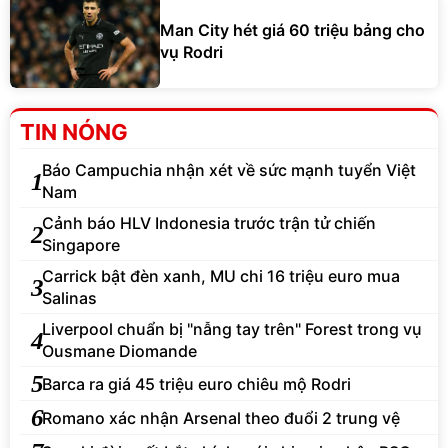
Man City hét giá 60 triệu bảng cho
vụ Rodri
TIN NÓNG
Báo Campuchia nhận xét về sức mạnh tuyển Việt
1
Nam
Cảnh báo HLV Indonesia trước trận tử chiến
2
Singapore
Carrick bật đèn xanh, MU chi 16 triệu euro mua
3
Salinas
Liverpool chuẩn bị "nẫng tay trên" Forest trong vụ
4
Ousmane Diomande
5
Barca ra giá 45 triệu euro chiêu mộ Rodri
6
Romano xác nhận Arsenal theo đuổi 2 trung vệ