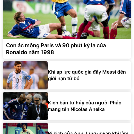
Cơn ác mộng Paris và 90 phút kỳ lạ của
Ronaldo năm 1998
Khi áp lực quốc gia đẩy Messi đến
giới hạn từ bỏ
Kịch bản tự hủy của người Pháp
mang tên Nicolas Anelka
Bi kịch của Ahn Jung-hwan khi làm