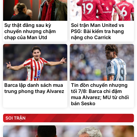
Sự thật đằng sau kỳ
Soi trận Man United vs
chuyển nhượng chậm
PSG: Bài kiểm tra hạng
chạp của Man Utd
nặng cho Carrick
Barca lập danh sách mua
Tin đồn chuyển nhượng
trung phong thay Alvarez
tối 7/8: Barca chi đậm
mua Alvarez; MU từ chối
bán Sesko
SOI TRẬN