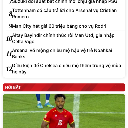
7
Suzuki đòi suất bắt chính mới chịu gia nhập PSG
Tottenham có câu trả lời cho Arsenal vụ Cristian
8
Romero
9
Man City hét giá 60 triệu bảng cho vụ Rodri
Altay Bayindir chính thức rời Man Utd, gia nhập
10
Celta Vigo
Arsenal vỡ mộng chiêu mộ hậu vệ trẻ Noahkai
11
Banks
Điều kiện để Chelsea chiêu mộ thêm trung vệ mùa
12
hè này
NỔI BẬT