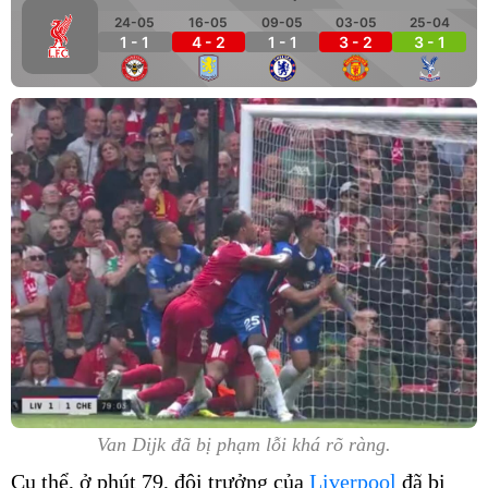
24-05
16-05
09-05
03-05
25-04
1 - 1
4 - 2
1 - 1
3 - 2
3 - 1
Van Dijk đã bị phạm lỗi khá rõ ràng.
Cụ thể, ở phút 79, đội trưởng của
Liverpool
đã bị