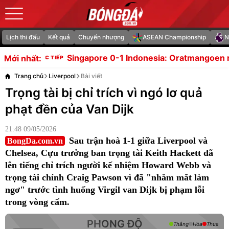
Lịch thi đấu
Kết quả
Chuyển nhượng
ASEAN Championship
N
ngapore 0-1 Indonesia: Oratmangoen mở tỷ số
Mới nhất:
Trang chủ
Liverpool
Bài viết
Trọng tài bị chỉ trích vì ngó lơ quả
phạt đền của Van Dijk
21:48 09/05/2026
Sau trận hoà 1-1 giữa Liverpool và
BongDa.com.vn
Chelsea, Cựu trưởng ban trọng tài Keith Hackett đã
lên tiếng chỉ trích người kế nhiệm Howard Webb và
trọng tài chính Craig Pawson vì đã "nhắm mắt làm
ngơ" trước tình huống Virgil van Dijk bị phạm lỗi
trong vòng cấm.
PHONG ĐỘ
Thắng
Hòa
Thua