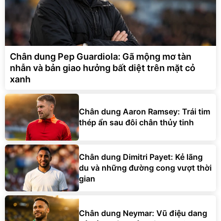
Chân dung Pep Guardiola: Gã mộng mơ tàn
nhẫn và bản giao hưởng bất diệt trên mặt cỏ
xanh
Chân dung Aaron Ramsey: Trái tim
thép ẩn sau đôi chân thủy tinh
Chân dung Dimitri Payet: Kẻ lãng
du và những đường cong vượt thời
gian
Chân dung Neymar: Vũ điệu dang