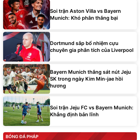
Soi trận Aston Villa vs Bayern
Munich: Khó phân thắng bại
Dortmund sắp bổ nhiệm cựu
chuyên gia phân tích của Liverpool
Bayern Munich thắng sát nút Jeju
SK trong ngày Kim Min-jae hồi
hương
Soi trận Jeju FC vs Bayern Munich:
Khẳng định bản lĩnh
BÓNG ĐÁ PHÁP