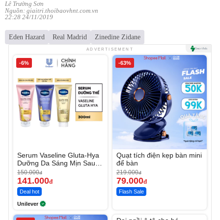
Lê Trường Sơn
Nguồn: giaitri.thoibaovhnt.com.vn
22:28 24/11/2019
Eden Hazard
Real Madrid
Zinedine Zidane
ADVERTISEMENT
-6%
-63%
Serum Vaseline Gluta-Hya
Quạt tích điện kẹp bàn mini
Dưỡng Da Sáng Mịn Sau 7
để bàn
Ngày
150.000
219.000
đ
đ
141.000
79.000
đ
đ
Deal hot
Flash Sale
Unilever
Unmute