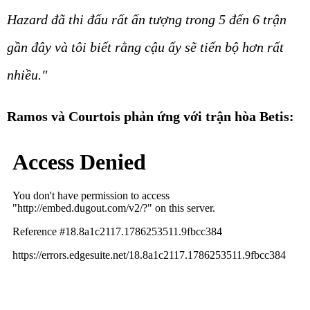
Hazard đã thi đấu rất ấn tượng trong 5 đến 6 trận
gần đây và tôi biết rằng cậu ấy sẽ tiến bộ hơn rất
nhiều."
Ramos và Courtois phản ứng với trận hòa Betis: