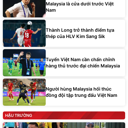
Malaysia là cửa dưới trước Việt
Nam
Thành Long trở thành điểm tựa
thép của HLV Kim Sang Sik
Tuyển Việt Nam cần chấn chỉnh
hàng thủ trước đại chiến Malaysia
Người hùng Malaysia hối thúc
đồng đội tập trung đấu Việt Nam
HẬU TRƯỜNG