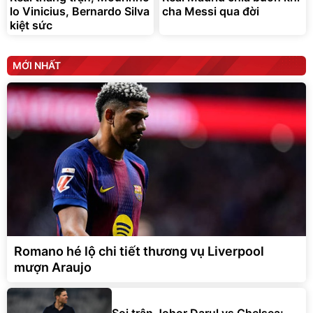
lo Vinicius, Bernardo Silva
cha Messi qua đời
kiệt sức
MỚI NHẤT
Romano hé lộ chi tiết thương vụ Liverpool
mượn Araujo