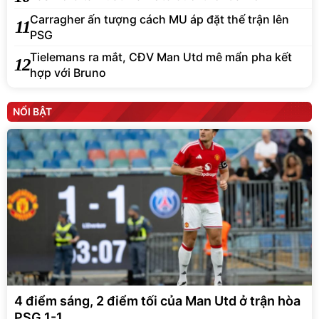
Carragher ấn tượng cách MU áp đặt thế trận lên
11
PSG
Tielemans ra mắt, CĐV Man Utd mê mẩn pha kết
12
hợp với Bruno
NỔI BẬT
4 điểm sáng, 2 điểm tối của Man Utd ở trận hòa
PSG 1-1