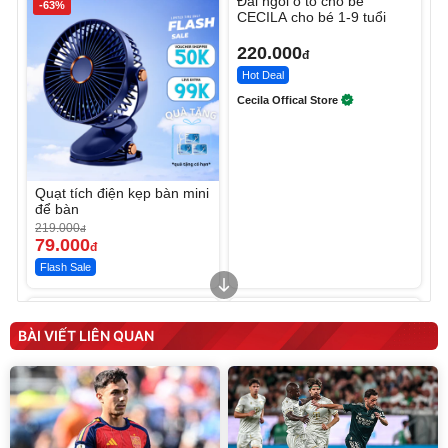
Đai ngồi ô tô cho bé
-63%
CECILA cho bé 1-9 tuổi
220.000
đ
Hot Deal
Cecila Offical Store
Quạt tích điện kẹp bàn mini
để bàn
219.000
đ
79.000
đ
Flash Sale
Unmute
Unmute
Sữa dưỡng thể nâng tông
Robot Hút Bụi Lau Nhà -
tức thì Vaseline Body
D2-001 - Thông Minh
BÀI VIẾT LIÊN QUAN
190.000
3.000.000
đ
đ
138.330
2.200.000
đ
đ
Discount
Flash Sale
Unmute
Vali Bamozo Khung Nhôm