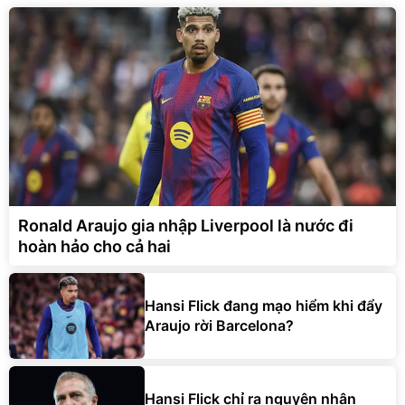
Ronald Araujo gia nhập Liverpool là nước đi
hoàn hảo cho cả hai
Hansi Flick đang mạo hiểm khi đẩy
Araujo rời Barcelona?
Hansi Flick chỉ ra nguyên nhân