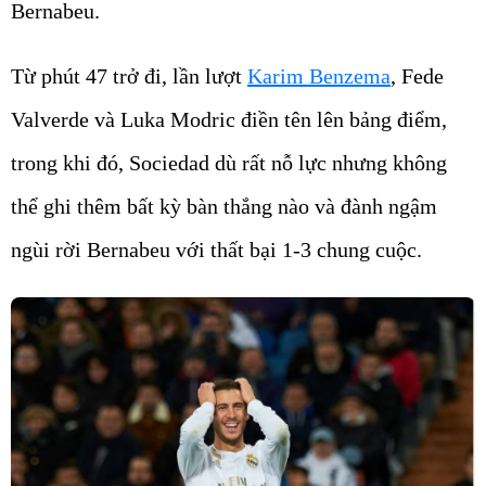
Bernabeu.
Từ phút 47 trở đi, lần lượt
Karim Benzema
, Fede
Valverde và Luka Modric điền tên lên bảng điểm,
trong khi đó, Sociedad dù rất nỗ lực nhưng không
thể ghi thêm bất kỳ bàn thắng nào và đành ngậm
ngùi rời Bernabeu với thất bại 1-3 chung cuộc.