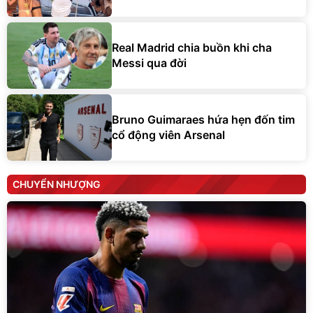
Real Madrid chia buồn khi cha
Messi qua đời
Bruno Guimaraes hứa hẹn đốn tim
cổ động viên Arsenal
CHUYỂN NHƯỢNG