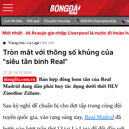
Lịch thi đấu
Kết quả
Chuyển nhượng
ASEAN Championship
N
o gia nhập Liverpool là nước đi hoàn hảo cho cả hai
Asto
Mới nhất:
Trang chủ
La Liga
Bài viết
Tròn mắt với thông số khủng của
"siêu tân binh Real"
22:28 24/11/2019
Bản hợp đồng bom tấn của Real
BongDa.com.vn
Madrid đang dần phát huy tác dụng dưới thời HLV
Zinedine Zidane.
Sau kỳ nghỉ để chuẩn bị cho đợt tập trung cùng đội
tuyển quốc gia, vào rạng sáng nay,
Real Madrid
đã
bước vào lượt trận thứ 13 tại La Liga để đối đấu với