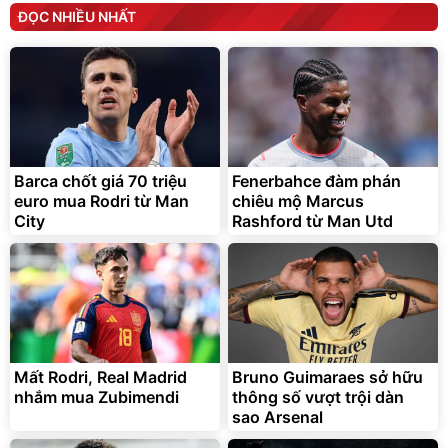
ĐỌC NHIỀU NHẤT
Barca chốt giá 70 triệu
Fenerbahce đàm phán
euro mua Rodri từ Man
chiêu mộ Marcus
City
Rashford từ Man Utd
Mất Rodri, Real Madrid
Bruno Guimaraes sở hữu
nhắm mua Zubimendi
thông số vượt trội dàn
sao Arsenal