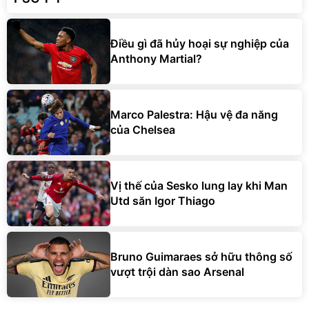
Điều gì đã hủy hoại sự nghiệp của
Anthony Martial?
Marco Palestra: Hậu vệ đa năng
của Chelsea
Vị thế của Sesko lung lay khi Man
Utd săn Igor Thiago
Bruno Guimaraes sở hữu thông số
vượt trội dàn sao Arsenal