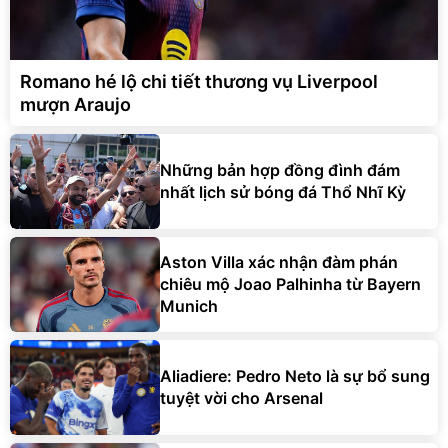
Romano hé lộ chi tiết thương vụ Liverpool
mượn Araujo
Những bản hợp đồng đình đám
nhất lịch sử bóng đá Thổ Nhĩ Kỳ
Aston Villa xác nhận đàm phán
chiêu mộ Joao Palhinha từ Bayern
Munich
Aliadiere: Pedro Neto là sự bổ sung
tuyệt vời cho Arsenal