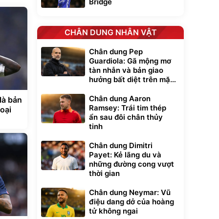
Bridge
CHÂN DUNG NHÂN VẬT
Chân dung Pep
Guardiola: Gã mộng mơ
tàn nhẫn và bản giao
hưởng bất diệt trên mặt
cỏ xanh
Chân dung Aaron
Ramsey: Trái tim thép
ẩn sau đôi chân thủy
tinh
Chân dung Dimitri
Payet: Kẻ lãng du và
những đường cong vượt
thời gian
Chân dung Neymar: Vũ
điệu dang dở của hoàng
tử không ngai