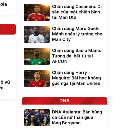
Chân dung Casemiro: Di
sản của một chiến binh
tại Man Utd
Chân dung Marc Guehi:
là bản
Mảnh ghép lý tưởng cho
oại
Man City
Chân dung Sadio Mane:
Tượng đài bất tử tại
AFCON
Chân dung Harry
Maguire: Bài học không
gục ngã tại Man United
DNA
ola
DNA Atalanta: Bản hùng
ca của nữ thần giữa
lòng Bergamo