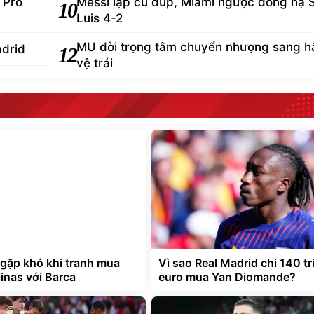
h.
phản
Romano hé lộ thông tin nội bộ Man Utd v
2
Rashford
thua
Man Utd gặp khó khi tranh mua Jorge Sal
4
với Barca
 hụt
Chelsea loại trừ khả năng chiêu mộ Diogo
6
Costa
ến
Carragher đánh giá Salah quá giỏi để đế
8
Trabzonspor
 Pro
Messi lập cú đúp, Miami ngược dòng hạ 
10
Luis 4-2
MU dời trọng tâm chuyển nhượng sang h
adrid
12
vệ trái