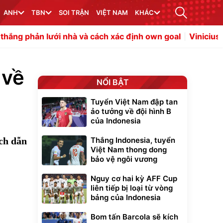
ANH
TBN
SOI TRẬN
VIỆT NAM
KHÁC
hà và cách xác định own goal
Vinicius gia nhập Arsenal 
 về
NỔI BẬT
Tuyển Việt Nam đập tan
ảo tưởng về đội hình B
của Indonesia
ích dẫn
Thắng Indonesia, tuyển
Việt Nam thong dong
bảo vệ ngôi vương
Nguy cơ hai kỳ AFF Cup
liên tiếp bị loại từ vòng
bảng của Indonesia
Bom tấn Barcola sẽ kích