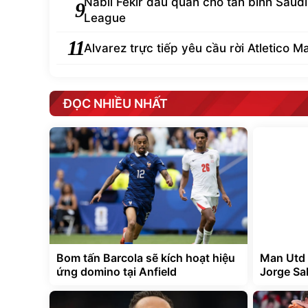
lên hy vọng về một màn kết hợp lịch sử với cha của mìn
TIN NÓNG
Thom Haye thừa nhận tuyển Việt Nam 
1
công quá hay
Arsenal mất thêm hậu vệ phải sau trận 
3
Real Betis
Arsenal đổi hướng sang Barcola nếu vồ
5
Vinicius
Cách Arsenal mua Bruno Guimaraes khi
7
Newcastle bối rối
Nabil Fekir đầu quân cho tân binh Saudi
9
League
11
Alvarez trực tiếp yêu cầu rời Atletico M