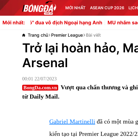
MỚI NHẤT
ASEAN CUP 2026
LỊCH
a vô địch Ngoại hạng Anh
MU nhắm sao Fulham phòng trư
Mới nhất:
Trang chủ
Premier League
Bài viết
Trở lại hoàn hảo, Ma
Arsenal
00:01 22/07/2023
Vượt qua chấn thương và ghi 
BongDa.com.vn
từ Daily Mail.
Gabriel Martinelli
đã có một mùa gi
kiến tạo tại Premier League 2022/