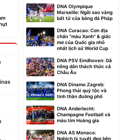
DNA Olympique
Marseille: Ngôi sao vàng
bất tử của bóng đá Pháp
DNA Curacao: Cơn địa
chấn "màu Xanh" & giấc
mơ của Quốc gia nhỏ
nhất lịch sử World Cup
cổ vũ
DNA PSV Eindhoven: Gã
và
nông dân thách thức cả
Châu Âu
DNA Dinamo Zagreb:
Phong thái quý tộc và
tinh thần đường phố
DNA Anderlecht:
Champagne Football và
màu tím Hoàng gia
am
hụt
DNA AS Monaco:
Nghịch lý tuyệt đẹp bên