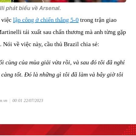
li phát biểu về Arsenal.
g việc
lập công ở chiến thắng 5-0
trong trận giao
rtinelli tái xuất sau chấn thương mà anh từng gặp
 Nói về việc này, cầu thủ Brazil chia sẻ:
ối cùng của mùa giải vừa rồi, và sau đó tôi đã nghỉ
càng tốt. Đó là những gì tôi đã làm và bây giờ tôi
om.vn
00:01 22/07/2023