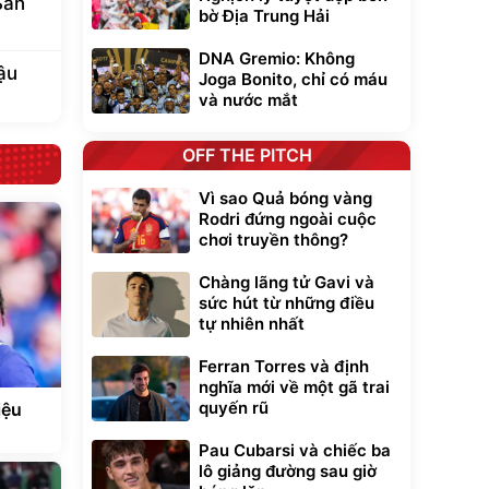
bờ Địa Trung Hải
DNA Gremio: Không
Joga Bonito, chỉ có máu
và nước mắt
ề
OFF THE PITCH
inas
Vì sao Quả bóng vàng
Rodri đứng ngoài cuộc
chơi truyền thông?
Chàng lãng tử Gavi và
sức hút từ những điều
n
tự nhiên nhất
Ferran Torres và định
San
nghĩa mới về một gã trai
quyến rũ
ậu
Pau Cubarsi và chiếc ba
lô giảng đường sau giờ