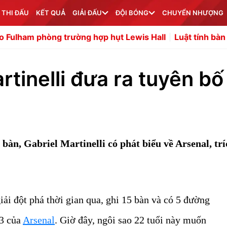
 THI ĐẤU
KẾT QUẢ
GIẢI ĐẤU
ĐỘI BÓNG
CHUYỂN NHƯỢNG
ờng hợp hụt Lewis Hall
Luật tính bàn thắng phản lưới n
rtinelli đưa ra tuyên bố
bàn, Gabriel Martinelli có phát biểu về Arsenal, tr
ải đột phá thời gian qua, ghi 15 bàn và có 5 đường
23 của
Arsenal
. Giờ đây, ngôi sao 22 tuổi này muốn