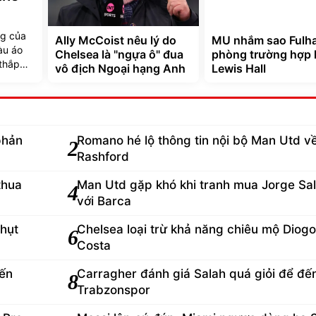
Man Utd và bài toán khó
Phân biệt văn hóa 
mang tên Shea Lacey
Ultras nhiệt thành 
Hooligan bạo lực
thế
ng của
Ally McCoist nêu lý do
MU nhắm sao Fulh
àu áo
Chelsea là "ngựa ô" đua
phòng trường hợp 
 thắp
vô địch Ngoại hạng Anh
Lewis Hall