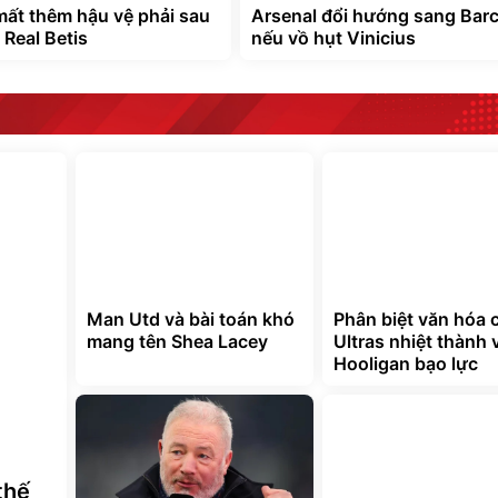
iện lợi
ist nêu lý do Chelsea là
Vinicius gia nhập Arsenal sẽ 
 đua vô địch Ngoại hạng
hợp đồng lớn nhất lịch sử Ng
hạng Anh
mất thêm hậu vệ phải sau
Arsenal đổi hướng sang Barc
 Real Betis
nếu vồ hụt Vinicius