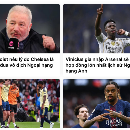
au 7 Ngày
000mAh
ết