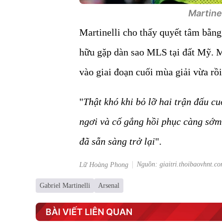
Martinel
Martinelli cho thấy quyết tâm bằn
hữu gặp dàn sao MLS tại đất Mỹ. Ma
vào giai đoạn cuối mùa giải vừa rồi.
"
Thật khó khi bỏ lỡ hai trận đấu cu
ngơi và cố gắng hồi phục càng sớm 
đã sẵn sàng trở lại
".
Nguồn: giaitri.thoibaovhnt.c
Lữ Hoàng Phong
Gabriel Martinelli
Arsenal
ADVERTISEMENT
-63%