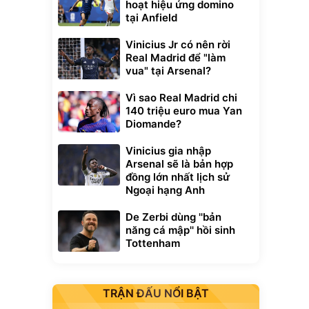
hoạt hiệu ứng domino
tại Anfield
Vinicius Jr có nên rời
Real Madrid để "làm
vua" tại Arsenal?
Vì sao Real Madrid chi
140 triệu euro mua Yan
Diomande?
Vinicius gia nhập
Arsenal sẽ là bản hợp
đồng lớn nhất lịch sử
Ngoại hạng Anh
De Zerbi dùng ''bản
năng cá mập'' hồi sinh
Tottenham
TRẬN ĐẤU NỔI BẬT