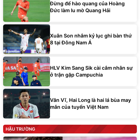
Đừng để hào quang của Hoàng
Đức làm lu mờ Quang Hải
Xuân Son nhắm kỷ lục ghi bàn thứ
8 tại Đông Nam Á
HLV Kim Sang Sik cài cắm nhân sự
ở trận gặp Campuchia
Văn Vĩ, Hai Long là hai lá bùa may
mắn của tuyển Việt Nam
HẬU TRƯỜNG