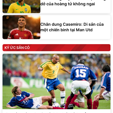
dở của hoàng tử không ngai
Chân dung Casemiro: Di sản của
một chiến binh tại Man Utd
KÝ ỨC SÂN CỎ