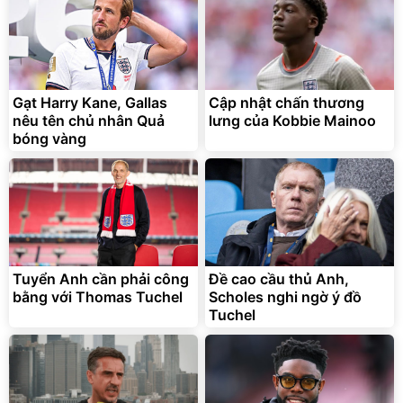
Flash Sale
Đã bán nhiều
Gạt Harry Kane, Gallas
Cập nhật chấn thương
nêu tên chủ nhân Quả
lưng của Kobbie Mainoo
bóng vàng
Bạt phủ xe ô tô cao cấp,
Xe đạp điện trợ lực G-
tráng nhôm 03 lớp
Force C14 gấp gọn bỏ cốp
tiện lợi
392.000
9.900.000
đ
đ
325.000
7.092.000
Tuyển Anh cần phải công
đ
Đề cao cầu thủ Anh,
đ
bằng với Thomas Tuchel
Scholes nghi ngờ ý đồ
Đã bán nhiều
Đang xem nhiều
Tuchel
G-FORCE VIETNA