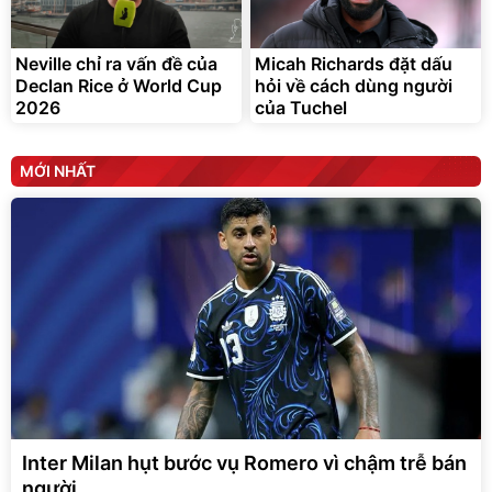
Neville chỉ ra vấn đề của
Micah Richards đặt dấu
Declan Rice ở World Cup
hỏi về cách dùng người
2026
của Tuchel
MỚI NHẤT
Inter Milan hụt bước vụ Romero vì chậm trễ bán
người