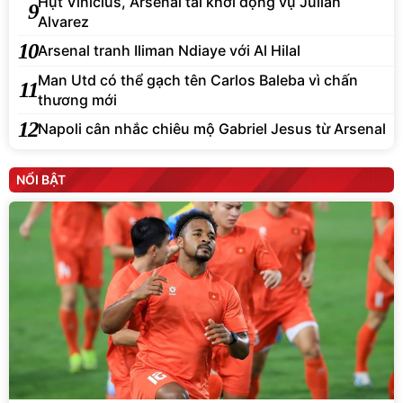
Hụt Vinicius, Arsenal tái khởi động vụ Julian
9
Alvarez
10
Arsenal tranh Iliman Ndiaye với Al Hilal
Man Utd có thể gạch tên Carlos Baleba vì chấn
11
thương mới
12
Napoli cân nhắc chiêu mộ Gabriel Jesus từ Arsenal
NỔI BẬT