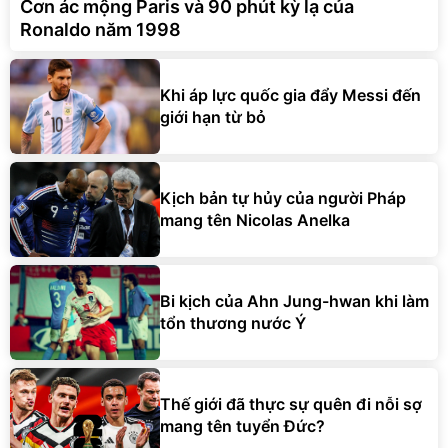
Cơn ác mộng Paris và 90 phút kỳ lạ của
Ronaldo năm 1998
Khi áp lực quốc gia đẩy Messi đến
giới hạn từ bỏ
Kịch bản tự hủy của người Pháp
mang tên Nicolas Anelka
Bi kịch của Ahn Jung-hwan khi làm
tổn thương nước Ý
Thế giới đã thực sự quên đi nỗi sợ
mang tên tuyển Đức?