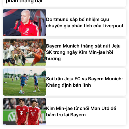
phân thắng bại
Dortmund sắp bổ nhiệm cựu
chuyên gia phân tích của Liverpool
Bayern Munich thắng sát nút Jeju
SK trong ngày Kim Min-jae hồi
hương
Soi trận Jeju FC vs Bayern Munich:
Khẳng định bản lĩnh
Kim Min-jae từ chối Man Utd để
bám trụ lại Bayern