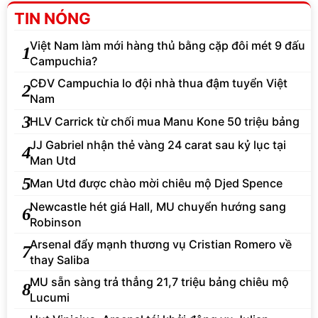
TIN NÓNG
Việt Nam làm mới hàng thủ bằng cặp đôi mét 9 đấu
1
Campuchia?
CĐV Campuchia lo đội nhà thua đậm tuyển Việt
2
Nam
3
HLV Carrick từ chối mua Manu Kone 50 triệu bảng
JJ Gabriel nhận thẻ vàng 24 carat sau kỷ lục tại
4
Man Utd
5
Man Utd được chào mời chiêu mộ Djed Spence
Newcastle hét giá Hall, MU chuyển hướng sang
6
Robinson
Arsenal đẩy mạnh thương vụ Cristian Romero về
7
thay Saliba
MU sẵn sàng trả thẳng 21,7 triệu bảng chiêu mộ
8
Lucumi