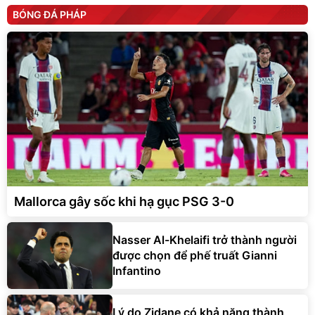
BÓNG ĐÁ PHÁP
Mallorca gây sốc khi hạ gục PSG 3-0
Nasser Al-Khelaifi trở thành người
được chọn để phế truất Gianni
Infantino
Lý do Zidane có khả năng thành