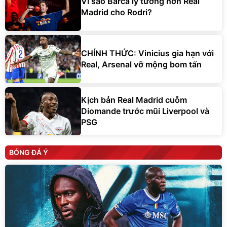
Vì sao Barca lý tưởng hơn Real
Madrid cho Rodri?
CHÍNH THỨC: Vinicius gia hạn với
Real, Arsenal vỡ mộng bom tấn
Kịch bản Real Madrid cuỗm
Diomande trước mũi Liverpool và
PSG
BÓNG ĐÁ Ý