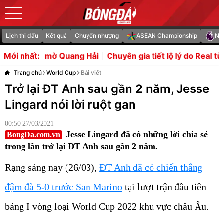
Lịch thi đấu
Kết quả
Chuyển nhượng
ASEAN Championship
N
ang Hải
Chuyên gia tiết lộ lý do Real từ bỏ Rodri
Barca 
Mới nhất:
Trang chủ
World Cup
Bài viết
Trở lại ĐT Anh sau gần 2 năm, Jesse
Lingard nói lời ruột gan
00:50 27/03/2021
Jesse Lingard đã có những lời chia sẻ
BongDa.com.vn
trong lần trở lại ĐT Anh sau gần 2 năm.
Rạng sáng nay (26/03),
ĐT Anh đã có chiến thắng
đậm đà 5-0 trước San Marino
tại lượt trận đầu tiên
bảng I vòng loại World Cup 2022 khu vực châu Âu.