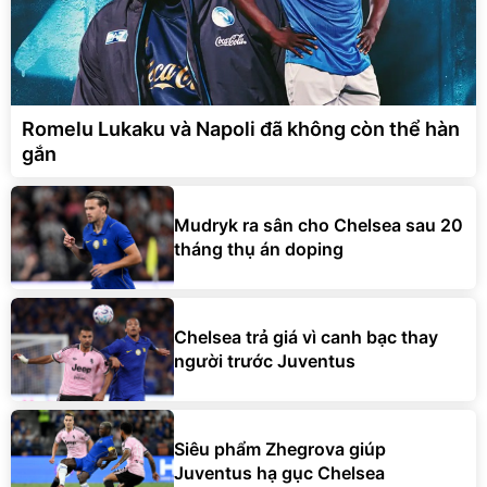
Romelu Lukaku và Napoli đã không còn thể hàn
gắn
Mudryk ra sân cho Chelsea sau 20
tháng thụ án doping
Chelsea trả giá vì canh bạc thay
người trước Juventus
Siêu phẩm Zhegrova giúp
Juventus hạ gục Chelsea