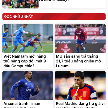
ĐỌC NHIỀU NHẤT
Việt Nam làm mới hàng
MU sẵn sàng trả thẳng
thủ bằng cặp đôi mét 9
21,7 triệu bảng chiêu mộ
đấu Campuchia?
Lucumi
Arsenal tranh Iliman
Real Madrid đang trả giá vì