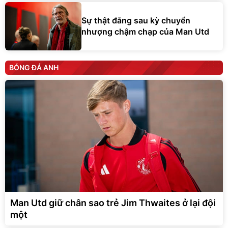
Sự thật đằng sau kỳ chuyển
nhượng chậm chạp của Man Utd
BÓNG ĐÁ ANH
Man Utd giữ chân sao trẻ Jim Thwaites ở lại đội
một