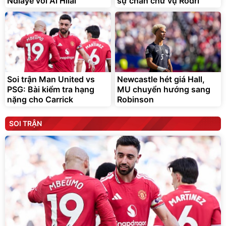
Ndiaye với Al Hilal
sự chần chừ vụ Rodri
Soi trận Man United vs
Newcastle hét giá Hall,
PSG: Bài kiểm tra hạng
MU chuyển hướng sang
nặng cho Carrick
Robinson
SOI TRẬN