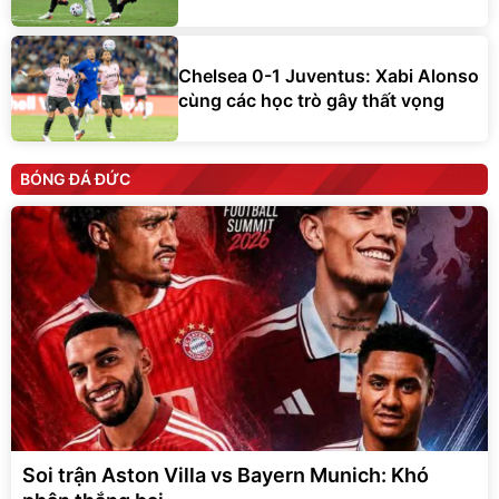
Chelsea 0-1 Juventus: Xabi Alonso
cùng các học trò gây thất vọng
BÓNG ĐÁ ĐỨC
Soi trận Aston Villa vs Bayern Munich: Khó