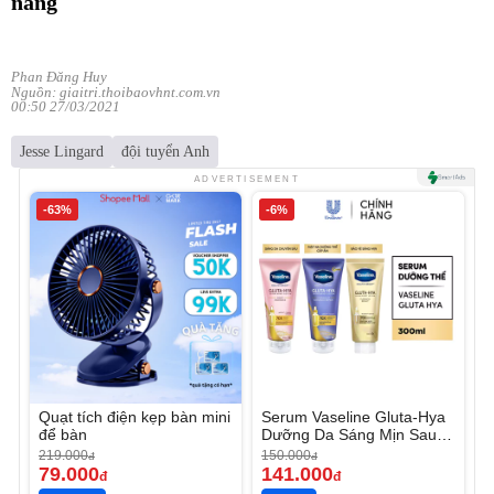
năng
Phan Đăng Huy
Nguồn: giaitri.thoibaovhnt.com.vn
00:50 27/03/2021
Jesse Lingard
đội tuyển Anh
ADVERTISEMENT
-63%
-6%
Quạt tích điện kẹp bàn mini
Serum Vaseline Gluta-Hya
để bàn
Dưỡng Da Sáng Mịn Sau 7
Ngày
219.000
150.000
đ
đ
79.000
141.000
đ
đ