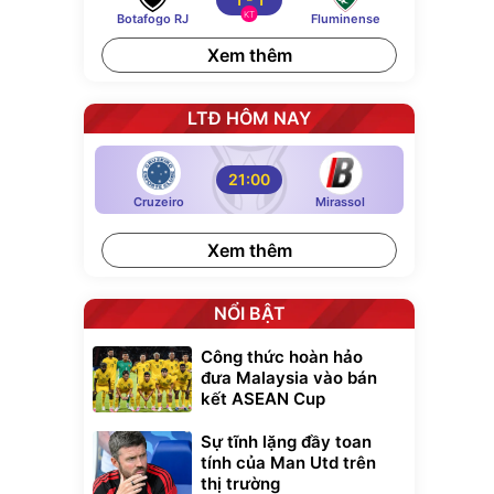
KT
Botafogo RJ
Fluminense
Xem thêm
LTĐ HÔM NAY
21:00
Cruzeiro
Mirassol
Xem thêm
NỔI BẬT
Công thức hoàn hảo
đưa Malaysia vào bán
kết ASEAN Cup
Sự tĩnh lặng đầy toan
tính của Man Utd trên
thị trường