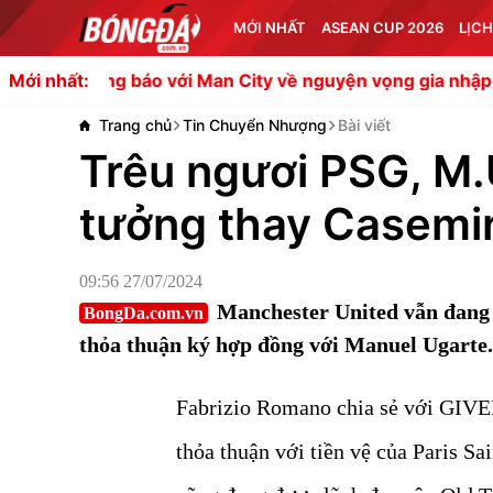
MỚI NHẤT
ASEAN CUP 2026
LỊCH
g báo với Man City về nguyện vọng gia nhập Barca
MU đạ
Mới nhất:
Trang chủ
Tin Chuyển Nhượng
Bài viết
Trêu ngươi PSG, M.U
tưởng thay Casemi
09:56 27/07/2024
Manchester United vẫn đang 
BongDa.com.vn
thỏa thuận ký hợp đồng với Manuel Ugarte.
Fabrizio Romano chia sẻ với GI
thỏa thuận với tiền vệ của Paris S