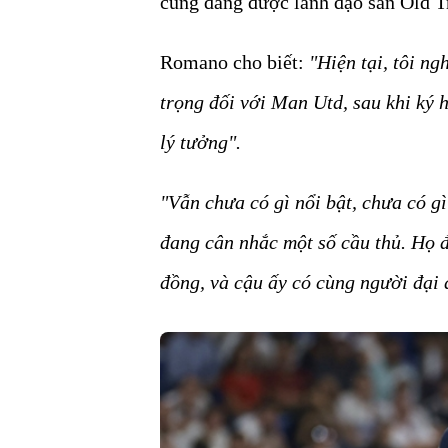
cũng đang được lãnh đạo sân Old T
Romano cho biết:
"Hiện tại, tôi ng
trọng đối với Man Utd, sau khi ký 
lý tưởng".
"Vẫn chưa có gì nổi bật, chưa có g
đang cân nhắc một số cầu thủ. Họ 
đồng, và cậu ấy có cùng người đại 