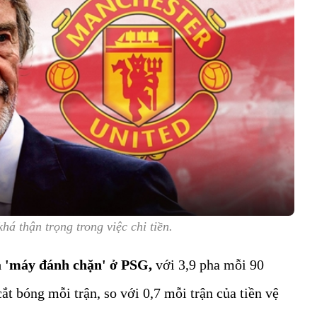
á thận trọng trong việc chi tiền.
à 'máy đánh chặn' ở PSG,
với 3,9 pha mỗi 90
cắt bóng mỗi trận, so với 0,7 mỗi trận của tiền vệ