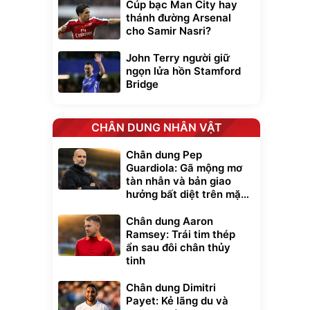
Cúp bạc Man City hay
thánh đường Arsenal
cho Samir Nasri?
John Terry người giữ
ngọn lửa hồn Stamford
Bridge
CHÂN DUNG NHÂN VẬT
Chân dung Pep
Guardiola: Gã mộng mơ
tàn nhẫn và bản giao
hưởng bất diệt trên mặt
cỏ xanh
Chân dung Aaron
Ramsey: Trái tim thép
ẩn sau đôi chân thủy
tinh
Chân dung Dimitri
Payet: Kẻ lãng du và