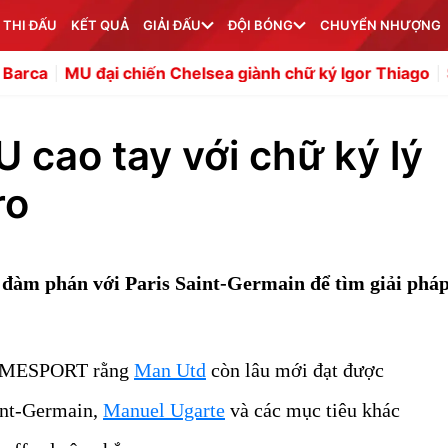
 THI ĐẤU
KẾT QUẢ
GIẢI ĐẤU
ĐỘI BÓNG
CHUYỂN NHƯỢNG
i chiến Chelsea giành chữ ký Igor Thiago
Sự tĩnh lặng đ
 cao tay với chữ ký lý
ro
đàm phán với Paris Saint-Germain để tìm giải phá
VEMESPORT rằng
Man Utd
còn lâu mới đạt được
aint-Germain,
Manuel Ugarte
và các mục tiêu khác