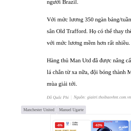
người Brazil.
Với mức lương 350 ngàn bảng/tuần,
sân Old Trafford. Họ có thể thay t
với mức lương mềm hơn rất nhiều.
Hàng thủ Man Utd đã được nâng cấ
lá chắn từ xa nữa, đội bóng thành 
mùa giải tới.
Nguồn: giaitri.thoibaovhnt.com.vn
Đỗ Quốc Phi
Manchester United
Manuel Ugarte
-6%
-63%