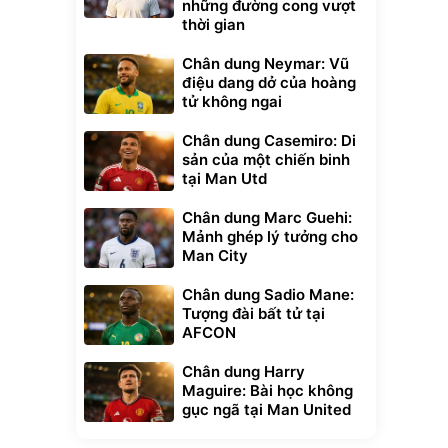
những đường cong vượt
thời gian
Chân dung Neymar: Vũ
điệu dang dở của hoàng
tử không ngai
Chân dung Casemiro: Di
sản của một chiến binh
tại Man Utd
Chân dung Marc Guehi:
Mảnh ghép lý tưởng cho
Man City
Chân dung Sadio Mane:
Tượng đài bất tử tại
AFCON
Chân dung Harry
Maguire: Bài học không
Unmute
gục ngã tại Man United
t Bụi Lau
Vali Bamozo
-001 -
Khung Nhôm