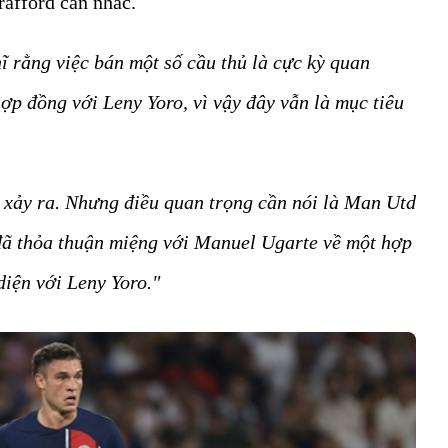
rafford cân nhắc.
hĩ rằng việc bán một số cầu thủ là cực kỳ quan
hợp đồng với Leny Yoro, vì vậy đây vẫn là mục tiêu
ì xảy ra. Nhưng điều quan trọng cần nói là Man Utd
đã thỏa thuận miệng với Manuel Ugarte về một hợp
diện với Leny Yoro."