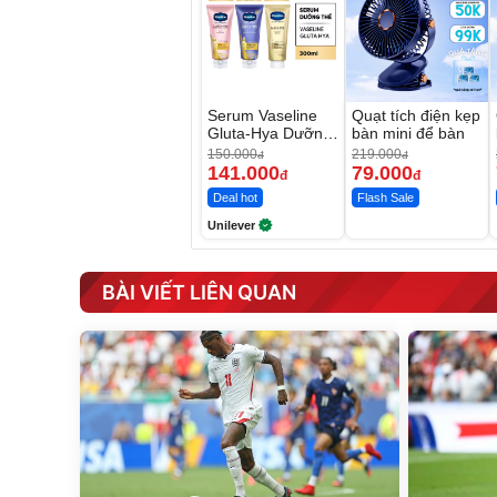
Serum Vaseline
Quạt tích điện kẹp
Gluta-Hya Dưỡng
bàn mini để bàn
Da Sáng Mịn Sau
150.000
219.000
đ
đ
7 Ngày
141.000
79.000
đ
đ
Deal hot
Flash Sale
Unilever
BÀI VIẾT LIÊN QUAN