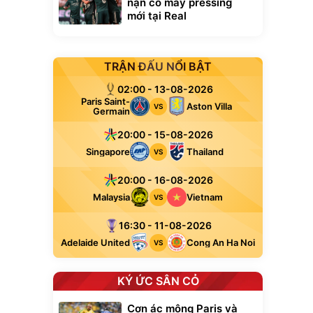
nặn cỗ máy pressing
mới tại Real
TRẬN ĐẤU NỔI BẬT
02:00 - 13-08-2026
Paris Saint-
Aston Villa
VS
Germain
20:00 - 15-08-2026
Singapore
Thailand
VS
20:00 - 16-08-2026
Malaysia
Vietnam
VS
16:30 - 11-08-2026
Adelaide United
Cong An Ha Noi
VS
KÝ ỨC SÂN CỎ
Cơn ác mộng Paris và