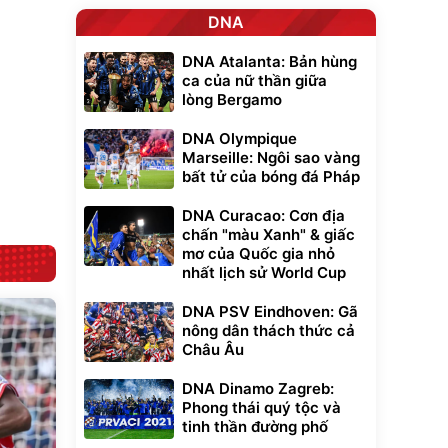
inh
9066 Size
1.000.000
đ
đ
DNA
20/24/28 Cao Cấp
000
825.000
đ
đ
Flash Sale
DNA Atalanta: Bản hùng
ca của nữ thần giữa
lòng Bergamo
Lót ghế ôtô, nâng
lưng chống nóng
giúp thoải mái
DNA Olympique
trong di chuyển
295.000
Marseille: Ngôi sao vàng
đ
bất tử của bóng đá Pháp
Đã bán nhiều
DNA Curacao: Cơn địa
chấn "màu Xanh" & giấc
mơ của Quốc gia nhỏ
nhất lịch sử World Cup
DNA PSV Eindhoven: Gã
nông dân thách thức cả
Châu Âu
DNA Dinamo Zagreb:
Phong thái quý tộc và
tinh thần đường phố