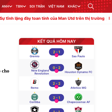
ANH
TBN
SOI TRẬN
VIỆT NAM
KHÁC
ầy toan tính của Man Utd trên thị trường
Rashford cự tu
KẾT QUẢ HÔM NAY
2
-
1
KT
Gremio
Sao Paulo
0
-
2
p cho
New England
KT
Houston Dynamo FC
Revolution
2
-
2
KT
Remo
Atletico MG
2
-
1
KT
Coritiba
Chapecoense AF
1
-
1