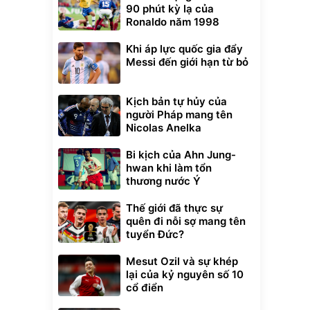
90 phút kỳ lạ của
Ronaldo năm 1998
Khi áp lực quốc gia đẩy
Messi đến giới hạn từ bỏ
Kịch bản tự hủy của
người Pháp mang tên
Nicolas Anelka
Bi kịch của Ahn Jung-
hwan khi làm tổn
thương nước Ý
Thế giới đã thực sự
quên đi nỗi sợ mang tên
tuyển Đức?
Mesut Ozil và sự khép
lại của kỷ nguyên số 10
cổ điển