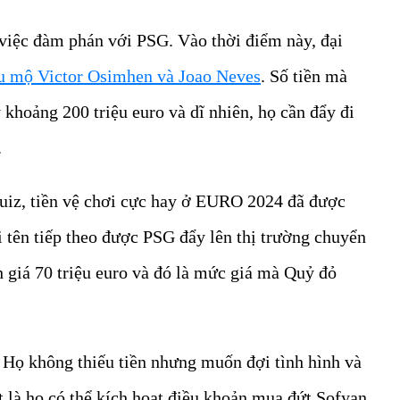
 việc đàm phán với PSG. Vào thời điểm này, đại
u mộ Victor Osimhen và Joao Neves
. Số tiền mà
 khoảng 200 triệu euro và dĩ nhiên, họ cần đẩy đi
.
Ruiz, tiền vệ chơi cực hay ở EURO 2024 đã được
ái tên tiếp theo được PSG đẩy lên thị trường chuyển
giá 70 triệu euro và đó là mức giá mà Quỷ đỏ
Họ không thiếu tiền nhưng muốn đợi tình hình và
t là họ có thể kích hoạt điều khoản mua đứt Sofyan