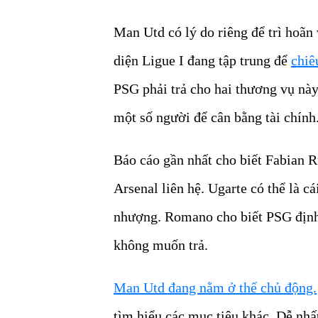
Man Utd có lý do riêng để trì hoãn
diện Ligue I đang tập trung để
chiê
PSG phải trả cho hai thương vụ này
một số người để cân bằng tài chính
Báo cáo gần nhất cho biết Fabian 
Arsenal liên hệ. Ugarte có thể là c
nhượng. Romano cho biết PSG định 
không muốn trả.
Man Utd đang nằm ở thế chủ động.
tìm hiểu các mục tiêu khác. Dễ nhấ