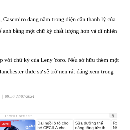
 Casemiro đang nằm trong diện cần thanh lý của
hế anh bằng một chữ ký chất lượng hơn và dĩ nhiên
p với chữ ký của Leny Yoro. Nếu sở hữu thêm một
Manchester thực sự sẽ trở nen rất đáng xem trong
09:56 27/07/2024
Unmute
Unmute
Unmute
ADVERTISEMENT
Đai ngồi ô tô cho
Sữa dưỡng thể
Robot Hú
-63%
-27%
bé CECILA cho bé
nâng tông tức thì
Nhà - D2