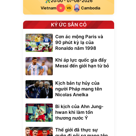
20:00 - 07-08-2026
Vietnam
Cambodia
VS
KÝ ỨC SÂN CỎ
Cơn ác mộng Paris và
90 phút kỳ lạ của
Ronaldo năm 1998
Khi áp lực quốc gia đẩy
Messi đến giới hạn từ bỏ
Kịch bản tự hủy của
người Pháp mang tên
Nicolas Anelka
Bi kịch của Ahn Jung-
hwan khi làm tổn
thương nước Ý
Thế giới đã thực sự
quên đi nỗi sợ mang tên