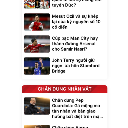
tuyển Đức?
Mesut Ozil và sự khép
lại của kỷ nguyên số 10
cổ điển
Cúp bạc Man City hay
thánh đường Arsenal
cho Samir Nasri?
John Terry người giữ
ngọn lửa hồn Stamford
Bridge
CHÂN DUNG NHÂN VẬT
Chân dung Pep
Guardiola: Gã mộng mơ
tàn nhẫn và bản giao
hưởng bất diệt trên mặt
cỏ xanh
Chân dung Aaron