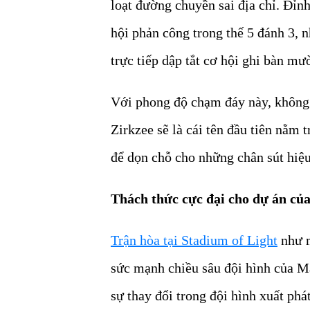
loạt đường chuyền sai địa chỉ. Đỉn
hội phản công trong thế 5 đánh 3,
trực tiếp dập tắt cơ hội ghi bàn mư
Với phong độ chạm đáy này, không
Zirkzee sẽ là cái tên đầu tiên nằm 
để dọn chỗ cho những chân sút hiệ
Thách thức cực đại cho dự án của
Trận hòa tại Stadium of Light
như m
sức mạnh chiều sâu đội hình của M
sự thay đổi trong đội hình xuất phá