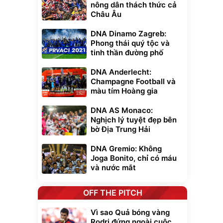
nông dân thách thức cả
Châu Âu
DNA Dinamo Zagreb:
Phong thái quý tộc và
tinh thần đường phố
DNA Anderlecht:
Champagne Football và
màu tím Hoàng gia
DNA AS Monaco:
Nghịch lý tuyệt đẹp bên
bờ Địa Trung Hải
DNA Gremio: Không
Joga Bonito, chỉ có máu
và nước mắt
OFF THE PITCH
Vì sao Quả bóng vàng
Rodri đứng ngoài cuộc