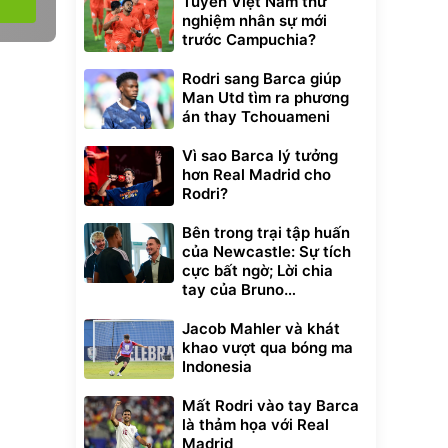
Tuyển Việt Nam thử
nghiệm nhân sự mới
trước Campuchia?
Rodri sang Barca giúp
Man Utd tìm ra phương
án thay Tchouameni
Vì sao Barca lý tưởng
hơn Real Madrid cho
Rodri?
Bên trong trại tập huấn
của Newcastle: Sự tích
cực bất ngờ; Lời chia
tay của Bruno
Guimaraes
Jacob Mahler và khát
khao vượt qua bóng ma
Indonesia
Mất Rodri vào tay Barca
là thảm họa với Real
Madrid