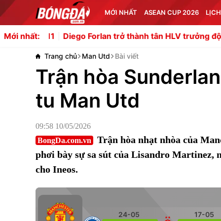
MỚI NHẤT
ASEAN CUP 2026
LỊCH
1
Diego Forlan trở thành tân HLV trưởng đội tuyển Urug
Mới nhất:
Trang chủ
Man Utd
Bài viết
Trận hòa Sunderlan
tu Man Utd
09:58 10/05/2026
Trận hòa nhạt nhòa của Manc
BongDa.com.vn
phơi bày sự sa sút của Lisandro Martinez, 
cho Ineos.
24-05
17-05