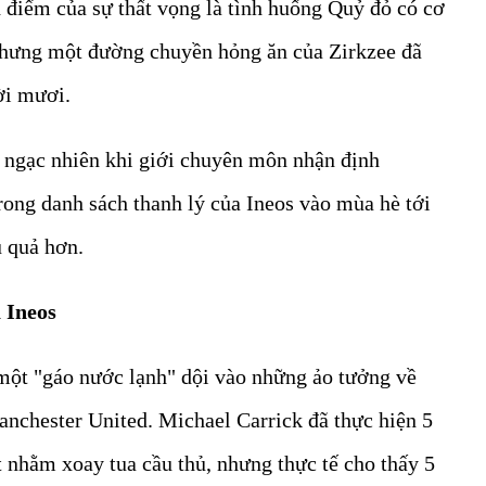
h điểm của sự thất vọng là tình huống Quỷ đỏ có cơ
 nhưng một đường chuyền hỏng ăn của Zirkzee đã
ời mươi.
 ngạc nhiên khi giới chuyên môn nhận định
trong danh sách thanh lý của Ineos vào mùa hè tới
u quả hơn.
 Ineos
ột "gáo nước lạnh" dội vào những ảo tưởng về
anchester United. Michael Carrick đã thực hiện 5
t nhằm xoay tua cầu thủ, nhưng thực tế cho thấy 5