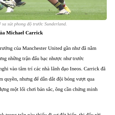
 sa sút phong độ trước Sunderland.
của Michael Carrick
 trưởng của Manchester United gần như đã nằm
hưng những trận đấu bạc nhược như trước
nghi vào tâm trí các nhà lãnh đạo Ineos. Carrick đã
ạm quyền, nhưng để dẫn dắt đội bóng vượt qua
ựng một lối chơi bản sắc, ông cần chứng minh
k trong trận này thiếu đi sự đột biến, thi đấu rời