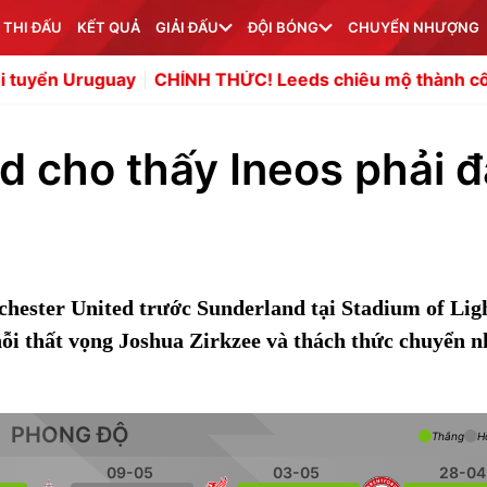
 THI ĐẤU
KẾT QUẢ
GIẢI ĐẤU
ĐỘI BÓNG
CHUYỂN NHƯỢNG
uay
CHÍNH THỨC! Leeds chiêu mộ thành công James Traf
d cho thấy Ineos phải đ
hester United trước Sunderland tại Stadium of Lig
nỗi thất vọng Joshua Zirkzee và thách thức chuyển 
PHONG ĐỘ
Thắng
H
09-05
03-05
28-04