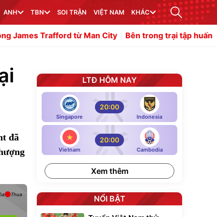
ANH
TBN
SOI TRẬN
VIỆT NAM
KHÁC
ford từ Man City
Bên trong trại tập huấn của Newcastle
ại
LTĐ HÔM NAY
20:00
Singapore
Indonesia
ht đã
20:00
nhượng
Vietnam
Cambodia
Xem thêm
òa
Thua
NỔI BẬT