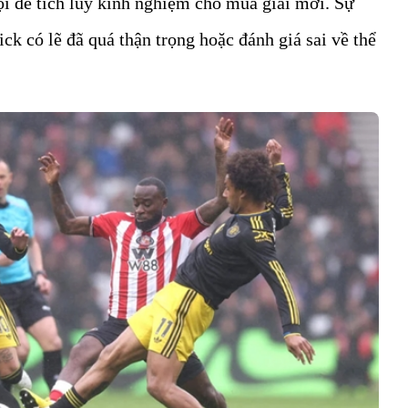
ội để tích lũy kinh nghiệm cho mùa giải mới. Sự
ck có lẽ đã quá thận trọng hoặc đánh giá sai về thể