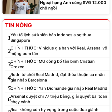
Ngoại hạng Anh cùng SVĐ 12.000
chỗ ngồi
TIN NÓNG
Yếu tố lịch sử khiến báo Indonesia sợ thua
1
Singapore
CHÍNH THỨC: Vinicius gia hạn với Real, Arsenal vỡ
2
mộng bom tấn
CHÍNH THỨC: MU công bố tân binh Cristian
3
Orozco
Rodri từ chối Real Madrid, đạt thỏa thuận cá nhân
4
gia nhập Barcelona
5
CHÍNH THỨC: Yan Diomande gia nhập Real Madrid
Arsenal duyệt chi 77 triệu bảng, giải quyết bài toán
6
chạy cánh
Real không còn hy vọng trong cuộc đua giành