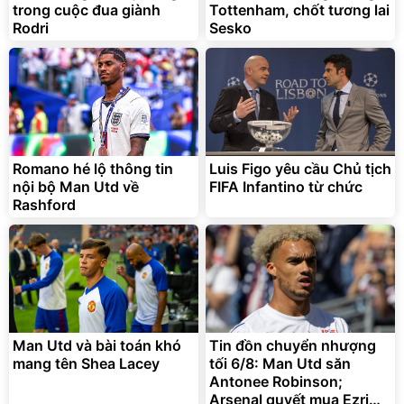
trong cuộc đua giành
Tottenham, chốt tương lai
Rodri
Sesko
Romano hé lộ thông tin
Luis Figo yêu cầu Chủ tịch
nội bộ Man Utd về
FIFA Infantino từ chức
Rashford
Man Utd và bài toán khó
Tin đồn chuyển nhượng
mang tên Shea Lacey
tối 6/8: Man Utd săn
Antonee Robinson;
Arsenal quyết mua Ezri