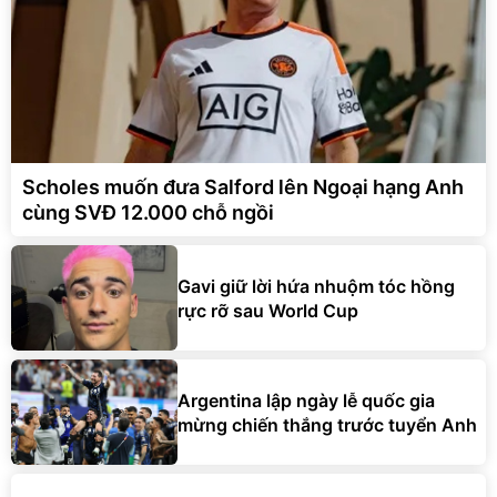
Scholes muốn đưa Salford lên Ngoại hạng Anh
cùng SVĐ 12.000 chỗ ngồi
Gavi giữ lời hứa nhuộm tóc hồng
rực rỡ sau World Cup
Argentina lập ngày lễ quốc gia
mừng chiến thắng trước tuyển Anh