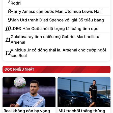
7
Rodri
8
Harry Amass cản bước Man Utd mua Lewis Hall
9
Man Utd tranh Djed Spence với giá 35 triệu bảng
10
LĐBĐ Hàn Quốc hối lộ trọng tài bằng tình dục
Galatasaray tính chiêu mộ Gabriel Martinelli từ
11
Arsenal
Vinicius Jr có động thái lạ, Arsenal chờ cướp ngôi
12
sao Real
ĐỌC NHIỀU NHẤT
Real không còn hy vọng
MU từ chối thẳng thừng