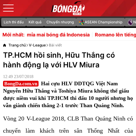
Lịch thi đấu
Kết quả
Chuyển nhượng
ASEAN Championship
N
óng đá Indonesia
Romano lên tiếng về tin đồn Liverpool
Mới nhất:
Trang chủ
V-League
Bài viết
TP.HCM hồi sinh, Hữu Thắng có
hành động lạ với HLV Miura
12:49 23/07/2018
Hai cựu HLV DDTQG Việt Nam
BongDa.com.vn
Nguyễn Hữu Thắng và Toshiya Miura không thể giấu
được niềm vui khi TP.HCM thi đấu 10 người nhưng họ
vẫn giành chiến thắng 2-1 trước Than Quảng Ninh.
Vòng 20 V-League 2018, CLB Than Quảng Ninh có
chuyến làm khách trên sân Thống Nhất của