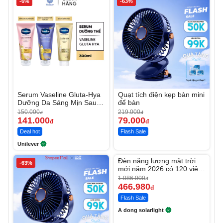
-6%
-63%
Serum Vaseline Gluta-Hya
Quạt tích điện kẹp bàn mini
Dưỡng Da Sáng Mịn Sau 7
để bàn
Ngày
150.000
219.000
đ
đ
141.000
79.000
đ
đ
Deal hot
Flash Sale
Unilever
Unmute
Đèn năng lượng mặt trời
-63%
-56%
mới năm 2026 có 120 viên
LED lớn
1.086.000
đ
466.980
đ
Flash Sale
A dong solarlight