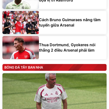
dọa vị trí Rashford
Cách Bruno Guimaraes nâng tầm
tuyến giữa Arsenal
Thua Dortmund, Gyokeres nói
thẳng 2 điều Arsenal phải làm
BÓNG ĐÁ TÂY BAN NHA