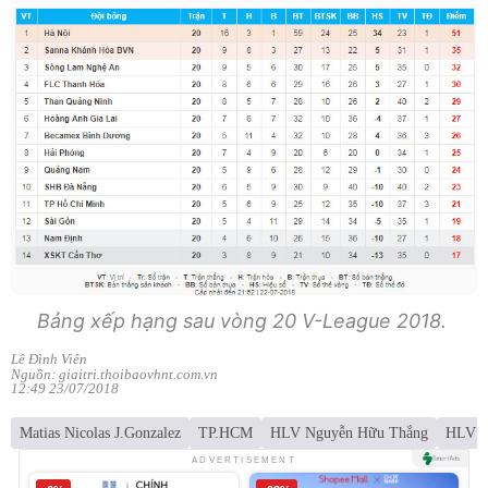
Bảng xếp hạng sau vòng 20 V-League 2018.
Lê Đình Viên
Nguồn: giaitri.thoibaovhnt.com.vn
12:49 23/07/2018
Matias Nicolas J.Gonzalez
TP.HCM
HLV Nguyễn Hữu Thắng
HLV M
ADVERTISEMENT