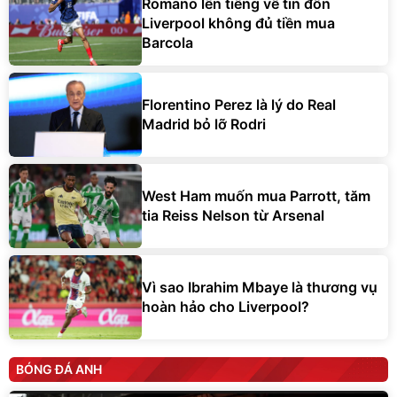
Romano lên tiếng về tin đồn
Liverpool không đủ tiền mua
Barcola
Florentino Perez là lý do Real
Madrid bỏ lỡ Rodri
West Ham muốn mua Parrott, tăm
tia Reiss Nelson từ Arsenal
Vì sao Ibrahim Mbaye là thương vụ
hoàn hảo cho Liverpool?
BÓNG ĐÁ ANH