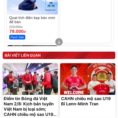
Quạt tích điện kẹp bàn mini
để bàn
219.000
đ
79.000
đ
Flash Sale
Unmute
Sữa Tắm Lifebuoy sạch
sâu khỏi bụi mịn
BÀI VIẾT LIÊN QUAN
198.000
đ
Bán chạy
Điểm tin Bóng đá Việt
CAHN chiêu mộ sao U19
Lót ghế ôtô, nâng lưng
Nam 2/8: Kịch bản tuyển
chống nóng giúp thoải mái
Bỉ Lenn-Minh Tran
trong di chuyển
Việt Nam bị loại sớm;
295.000
đ
CAHN chiêu mộ sao U19