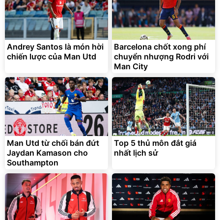
Andrey Santos là món hời
Barcelona chốt xong phí
chiến lược của Man Utd
chuyển nhượng Rodri với
Man City
Man Utd từ chối bán đứt
Top 5 thủ môn đắt giá
Jaydan Kamason cho
nhất lịch sử
Southampton