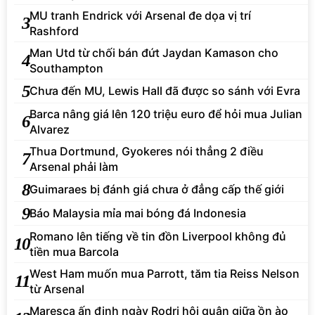
MU tranh Endrick với Arsenal đe dọa vị trí
3
Rashford
Man Utd từ chối bán đứt Jaydan Kamason cho
4
Southampton
5
Chưa đến MU, Lewis Hall đã được so sánh với Evra
Barca nâng giá lên 120 triệu euro để hỏi mua Julian
6
Alvarez
Thua Dortmund, Gyokeres nói thẳng 2 điều
7
Arsenal phải làm
8
Guimaraes bị đánh giá chưa ở đẳng cấp thế giới
9
Báo Malaysia mỉa mai bóng đá Indonesia
Romano lên tiếng về tin đồn Liverpool không đủ
10
tiền mua Barcola
West Ham muốn mua Parrott, tăm tia Reiss Nelson
11
từ Arsenal
Maresca ấn định ngày Rodri hội quân giữa ồn ào