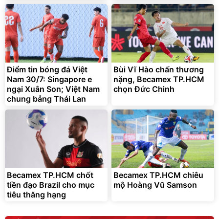
Bỉ
Đã bán nhiều
Điểm tin bóng đá Việt
Bùi Vĩ Hào chấn thương
Nam 30/7: Singapore e
nặng, Becamex TP.HCM
ngại Xuân Son; Việt Nam
chọn Đức Chinh
chung bảng Thái Lan
Vòi xịt tăng áp dành cho
Sữa nước Ensure Abbott,
rửa xe, tưới cây
thùng 24 chai
161.000
đ
70.000
1.250.000
đ
đ
Bán chạy
Hàng chính hãng
Ensure
Becamex TP.HCM chốt
Becamex TP.HCM chiêu
tiền đạo Brazil cho mục
mộ Hoàng Vũ Samson
tiêu thăng hạng