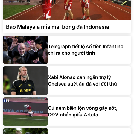
Báo Malaysia mỉa mai bóng đá Indonesia
Telegraph tiết lộ số tiền Infantino
chi ra cho người tình
Xabi Alonso can ngăn trợ lý
Chelsea suýt ẩu đả với đối thủ
Cú ném biên lộn vòng gây sốt,
CĐV nhắn giấu Arteta