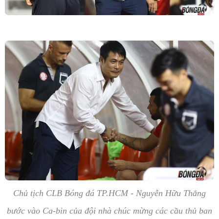
Chủ tịch CLB Bóng đá TP.HCM - Nguyễn Hữu Thắng
bước vào Ca-bin của đội nhà chúc mừng các cầu thủ ban