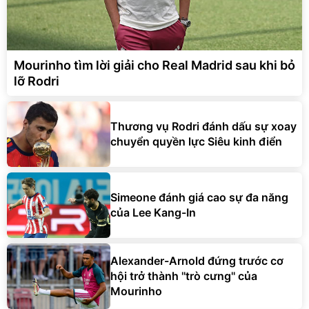
Mourinho tìm lời giải cho Real Madrid sau khi bỏ
lỡ Rodri
Thương vụ Rodri đánh dấu sự xoay
chuyển quyền lực Siêu kinh điển
Simeone đánh giá cao sự đa năng
của Lee Kang-In
Alexander-Arnold đứng trước cơ
hội trở thành ''trò cưng'' của
Mourinho