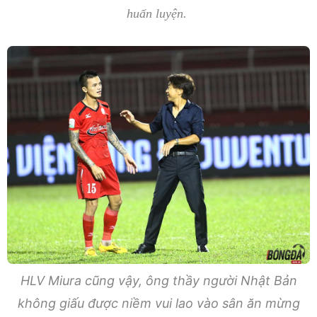
huấn luyện.
HLV Miura cũng vậy, ông thầy người Nhật Bản
không giấu được niềm vui lao vào sân ăn mừng