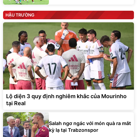
HẬU TRƯỜNG
Lộ diện 3 quy định nghiêm khắc của Mourinho
tại Real
Salah ngơ ngác với món quà ra mắt
kỳ lạ tại Trabzonspor