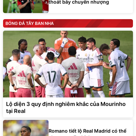
thoát bẫy chuyển nhượng
BÓNG ĐÁ TÂY BAN NHA
Lộ diện 3 quy định nghiêm khắc của Mourinho
tại Real
Romano tiết lộ Real Madrid có thể