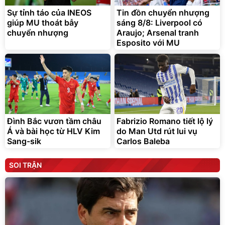
Sự tỉnh táo của INEOS
Tin đồn chuyển nhượng
giúp MU thoát bẫy
sáng 8/8: Liverpool có
chuyển nhượng
Araujo; Arsenal tranh
Esposito với MU
Đình Bắc vươn tầm châu
Fabrizio Romano tiết lộ lý
Á và bài học từ HLV Kim
do Man Utd rút lui vụ
Sang-sik
Carlos Baleba
SOI TRẬN