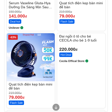
Serum Vaseline Gluta-Hya
Quạt tích điện kẹp bàn mini
Dưỡng Da Sáng Mịn Sau 7
để bàn
Ngày
150.000
219.000
đ
đ
141.000
79.000
đ
đ
Deal hot
Flash Sale
Unilever
Unmute
Đai ngồi ô tô cho bé
-63%
CECILA cho bé 1-9 tuổi
220.000
đ
Hot Deal
Cecila Offical Store
Quạt tích điện kẹp bàn mini
để bàn
219.000
đ
79.000
đ
Flash Sale
Unmute
Unmute