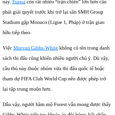
này.
Forest
còn rất nhiều “trận chiến” lớn hơn cần
phải giải quyết trước khi trở lại sân SMH Group
Stadium gặp Monaco (Ligue 1, Pháp) ở trận giao
hữu tiếp theo.
Việc
Morgan Gibbs-White
không có tên trong danh
sách thi đấu cũng khiến nhiều người chú ý. Dù vậy,
cầu thủ này thuộc nhóm vừa thi đấu quốc tế hoặc
tham dự FIFA Club World Cup nên được phép trở
lại tập trung muộn hơn.
Dẫu vậy, người hâm mộ Forest vẫn mong được thấy
Gibbs-White tiếp tục khoác áo đội bóng, bất chấp