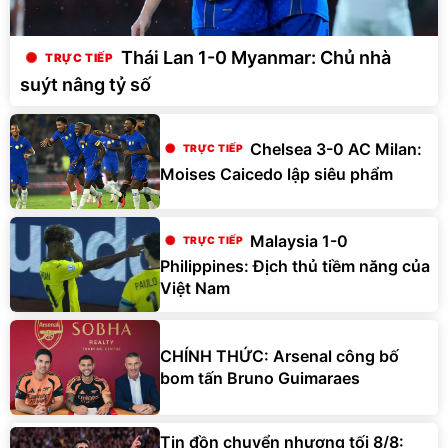
Thái Lan 1-0 Myanmar: Chủ nhà
suýt nâng tỷ số
Chelsea 3-0 AC Milan:
Moises Caicedo lập siêu phẩm
Malaysia 1-0
Philippines: Địch thủ tiềm năng của
Việt Nam
CHÍNH THỨC: Arsenal công bố
bom tấn Bruno Guimaraes
Tin đồn chuyển nhượng tối 8/8: