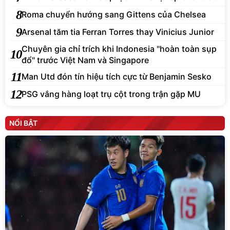
8
Roma chuyển hướng sang Gittens của Chelsea
9
Arsenal tăm tia Ferran Torres thay Vinicius Junior
Chuyên gia chỉ trích khi Indonesia "hoàn toàn sụp
10
đổ" trước Việt Nam và Singapore
11
Man Utd đón tín hiệu tích cực từ Benjamin Sesko
12
PSG vắng hàng loạt trụ cột trong trận gặp MU
NỔI BẬT