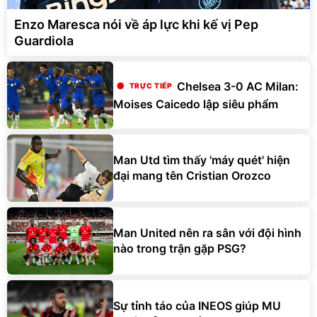
Enzo Maresca nói về áp lực khi kế vị Pep
Guardiola
Chelsea 3-0 AC Milan:
Moises Caicedo lập siêu phẩm
Man Utd tìm thấy 'máy quét' hiện
đại mang tên Cristian Orozco
Man United nên ra sân với đội hình
nào trong trận gặp PSG?
Sự tỉnh táo của INEOS giúp MU