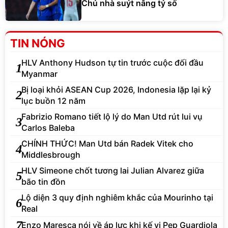
Chủ nhà suýt nâng tỷ số
TIN NÓNG
HLV Anthony Hudson tự tin trước cuộc đối đầu
1
Myanmar
Bị loại khỏi ASEAN Cup 2026, Indonesia lặp lại kỷ
2
lục buồn 12 năm
Fabrizio Romano tiết lộ lý do Man Utd rút lui vụ
3
Carlos Baleba
CHÍNH THỨC! Man Utd bán Radek Vitek cho
4
Middlesbrough
HLV Simeone chốt tương lai Julian Alvarez giữa
5
bão tin đồn
Lộ diện 3 quy định nghiêm khắc của Mourinho tại
6
Real
7
Enzo Maresca nói về áp lực khi kế vị Pep Guardiola