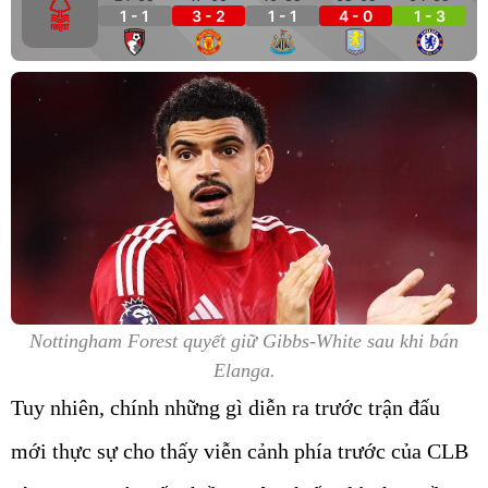
1 - 1
3 - 2
1 - 1
4 - 0
1 - 3
Nottingham Forest quyết giữ Gibbs-White sau khi bán
Elanga.
Tuy nhiên, chính những gì diễn ra trước trận đấu
mới thực sự cho thấy viễn cảnh phía trước của CLB