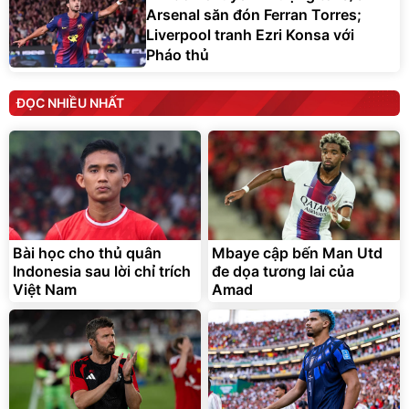
Arsenal săn đón Ferran Torres;
Liverpool tranh Ezri Konsa với
Pháo thủ
ĐỌC NHIỀU NHẤT
Bài học cho thủ quân
Mbaye cập bến Man Utd
Indonesia sau lời chỉ trích
đe dọa tương lai của
Việt Nam
Amad