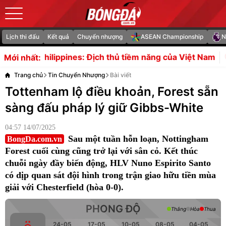
Lịch thi đấu
Kết quả
Chuyển nhượng
ASEAN Championship
N
s: Địch thủ tiềm năng của Việt Nam
Thái Lan
Mới nhất:
Trang chủ
Tin Chuyển Nhượng
Bài viết
Tottenham lộ điều khoản, Forest sẵn
sàng đấu pháp lý giữ Gibbs-White
04:57 14/07/2025
Sau một tuần hỗn loạn, Nottingham
BongDa.com.vn
Forest cuối cùng cũng trở lại với sân cỏ. Kết thúc
chuỗi ngày đầy biến động, HLV Nuno Espirito Santo
có dịp quan sát đội hình trong trận giao hữu tiền mùa
giải với Chesterfield (hòa 0-0).
PHONG ĐỘ
Thắng
Hòa
Thua
24-05
17-05
10-05
08-05
04-05