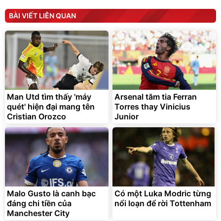
Sữa dưỡng thể nâng tông
Robot Hút Bụi Lau Nhà -
tức thì Vaseline Body
D2-001 - Thông Minh
BÀI VIẾT LIÊN QUAN
190.000
3.000.000
đ
đ
138.330
2.200.000
đ
đ
Discount
Flash Sale
Unmute
Vali Bamozo Khung Nhôm
9066 Size 20/24/28 Cao
Cấp
1.000.000
đ
825.000
Man Utd tìm thấy 'máy
Arsenal tăm tia Ferran
đ
quét' hiện đại mang tên
Torres thay Vinicius
Flash Sale
Cristian Orozco
Junior
Lót ghế ôtô, nâng lưng
chống nóng giúp thoải mái
trong di chuyển
295.000
Malo Gusto là canh bạc
Có một Luka Modric từng
đ
đáng chi tiền của
nổi loạn để rời Tottenham
Đã bán nhiều
Manchester City