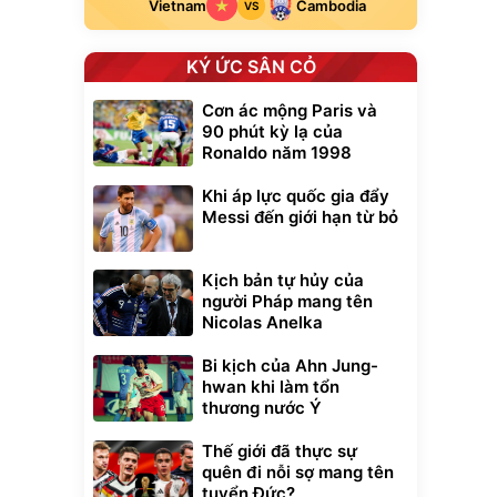
Vietnam
Cambodia
VS
KÝ ỨC SÂN CỎ
Cơn ác mộng Paris và
90 phút kỳ lạ của
Ronaldo năm 1998
Khi áp lực quốc gia đẩy
Messi đến giới hạn từ bỏ
Kịch bản tự hủy của
người Pháp mang tên
Nicolas Anelka
Bi kịch của Ahn Jung-
hwan khi làm tổn
thương nước Ý
Thế giới đã thực sự
quên đi nỗi sợ mang tên
tuyển Đức?