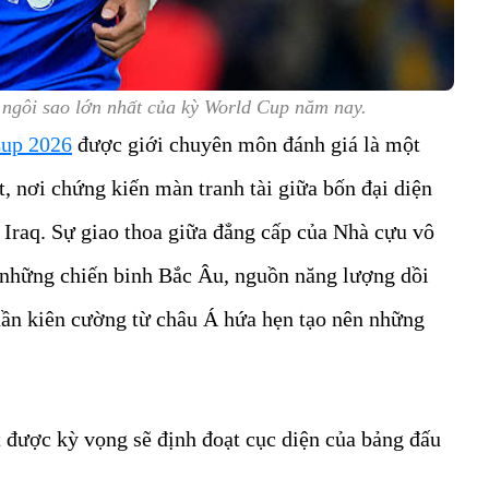
ngôi sao lớn nhất của kỳ World Cup năm nay.
up 2026
được giới chuyên môn đánh giá là một
t, nơi chứng kiến màn tranh tài giữa bốn đại diện
 Iraq. Sự giao thoa giữa đẳng cấp của Nhà cựu vô
ừ những chiến binh Bắc Âu, nguồn năng lượng dồi
thần kiên cường từ châu Á hứa hẹn tạo nên những
t được kỳ vọng sẽ định đoạt cục diện của bảng đấu