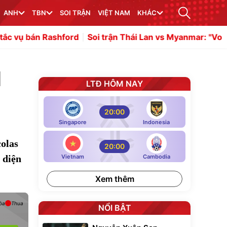
ANH
TBN
SOI TRẬN
VIỆT NAM
KHÁC
ashford
Soi trận Thái Lan vs Myanmar: "Voi chiến" hướng
d
LTĐ HÔM NAY
20:00
Singapore
Indonesia
olas
20:00
 diện
Vietnam
Cambodia
Xem thêm
òa
Thua
NỔI BẬT