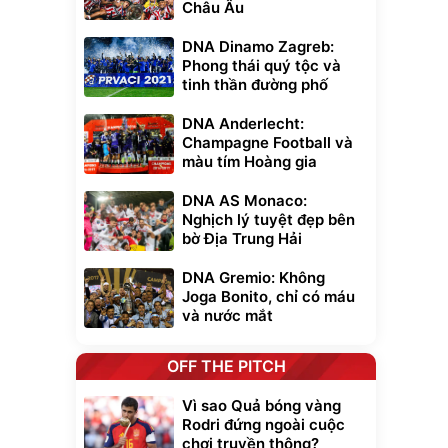
Châu Âu
DNA Dinamo Zagreb:
Phong thái quý tộc và
tinh thần đường phố
DNA Anderlecht:
Champagne Football và
màu tím Hoàng gia
DNA AS Monaco:
Nghịch lý tuyệt đẹp bên
bờ Địa Trung Hải
DNA Gremio: Không
Joga Bonito, chỉ có máu
và nước mắt
OFF THE PITCH
Vì sao Quả bóng vàng
Rodri đứng ngoài cuộc
chơi truyền thông?