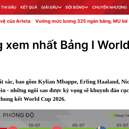
 THI ĐẤU
KẾT QUẢ
GIẢI ĐẤU
ĐỘI BÓNG
CHUYỂN NHƯỢNG
a
Vướng mức lương 325 ngàn bảng, MU bế tắc vụ bán R
g xem nhất Bảng I Worl
t sắc, bao gồm Kylian Mbappe, Erling Haaland, Nic
n - những ngôi sao được kỳ vọng sẽ khuynh đảo cục
g chung kết World Cup 2026.
PHONG ĐỘ
Thắng
H
10-07
05-07
01-07