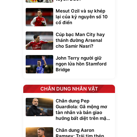
Mesut Ozil và sự khép
lại của kỷ nguyên số 10
cổ điển
Cúp bạc Man City hay
thánh đường Arsenal
cho Samir Nasri?
John Terry người giữ
ngọn lửa hồn Stamford
Bridge
CHÂN DUNG NHÂN VẬT
Chân dung Pep
Guardiola: Gã mộng mơ
tàn nhẫn và bản giao
hưởng bất diệt trên mặt
cỏ xanh
Chân dung Aaron
Ramsey: Trái tim thép