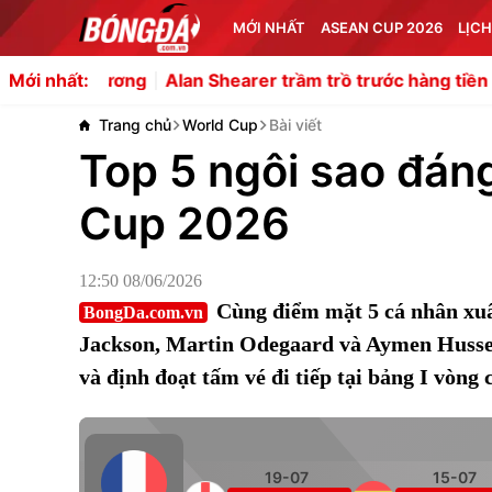
MỚI NHẤT
ASEAN CUP 2026
LỊCH
ương
Alan Shearer trầm trồ trước hàng tiền vệ của Artet
Mới nhất:
Trang chủ
World Cup
Bài viết
Top 5 ngôi sao đán
Cup 2026
12:50 08/06/2026
Cùng điểm mặt 5 cá nhân xuấ
BongDa.com.vn
Jackson, Martin Odegaard và Aymen Hussei
và định đoạt tấm vé đi tiếp tại bảng I vòn
19-07
15-07