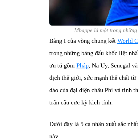
Mbappe là một trong những 
Bảng I của vòng chung kết
World C
trong những bảng đấu khốc liệt nhấ
ưu tú gồm
Pháp
, Na Uy, Senegal và
địch thế giới, sức mạnh thể chất t
dào của đại diện châu Phi và tinh 
trận cầu cực kỳ kịch tính.
Dưới đây là 5 cá nhân xuất sắc nhấ
này.