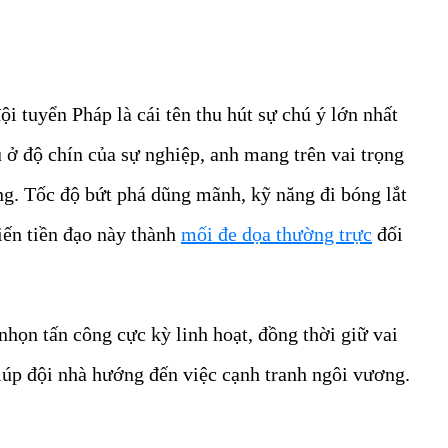
i tuyển Pháp là cái tên thu hút sự chú ý lớn nhất
u ở độ chín của sự nghiệp, anh mang trên vai trọng
ng. Tốc độ bứt phá dũng mãnh, kỹ năng đi bóng lắt
iến tiền đạo này thành
mối đe dọa thường trực
đối
họn tấn công cực kỳ linh hoạt, đồng thời giữ vai
giúp đội nhà hướng đến việc cạnh tranh ngôi vương.