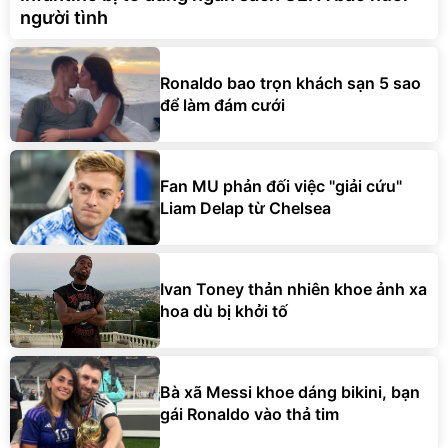
người tình
Ronaldo bao trọn khách sạn 5 sao
để làm đám cưới
Fan MU phản đối việc "giải cứu"
Liam Delap từ Chelsea
Ivan Toney thản nhiên khoe ảnh xa
hoa dù bị khởi tố
Bà xã Messi khoe dáng bikini, bạn
gái Ronaldo vào thả tim