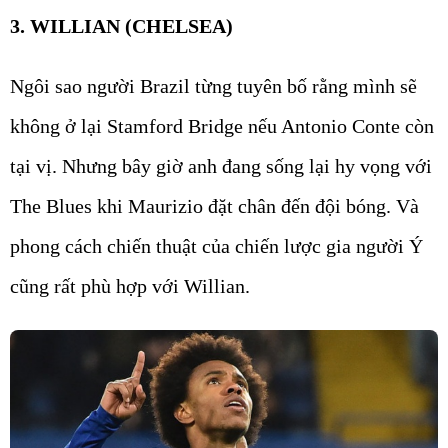
3. WILLIAN (CHELSEA)
Ngôi sao người Brazil từng tuyên bố rằng mình sẽ
không ở lại Stamford Bridge nếu Antonio Conte còn
tại vị. Nhưng bây giờ anh đang sống lại hy vọng với
The Blues khi Maurizio đặt chân đến đội bóng. Và
phong cách chiến thuật của chiến lược gia người Ý
cũng rất phù hợp với Willian.