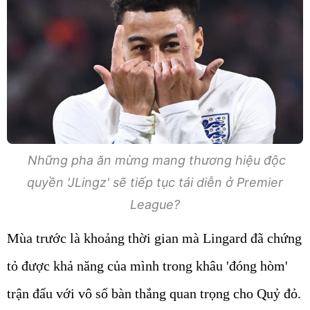
Những pha ăn mừng mang thương hiệu độc
quyền 'JLingz' sẽ tiếp tục tái diễn ở Premier
League?
Mùa trước là khoảng thời gian mà Lingard đã chứng
tỏ được khả năng của mình trong khâu 'đóng hòm'
trận đấu với vô số bàn thắng quan trọng cho Quỷ đỏ.