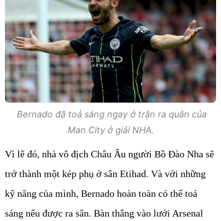
Bernado đã toả sáng ngay ở trận ra quân của
Man City ở giải NHA.
Vì lẽ đó, nhà vô địch Châu Âu người Bồ Đào Nha sẽ
trở thành một kép phụ ở sân Etihad. Và với những
kỹ năng của mình, Bernado hoàn toàn có thể toả
sáng nếu được ra sân. Bàn thắng vào lưới Arsenal