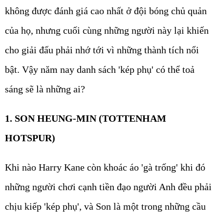
không được đánh giá cao nhất ở đội bóng chủ quản
của họ, nhưng cuối cùng những người này lại khiến
cho giải đấu phải nhớ tới vì những thành tích nổi
bật. Vậy năm nay danh sách 'kép phụ' có thể toả
sáng sẽ là những ai?
1. SON HEUNG-MIN (TOTTENHAM
HOTSPUR)
Khi nào Harry Kane còn khoác áo 'gà trống' khi đó
những người chơi cạnh tiền đạo người Anh đều phải
chịu kiếp 'kép phụ', và Son là một trong những cầu