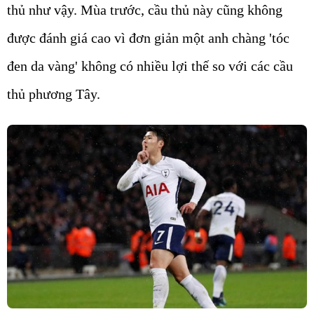
thủ như vậy. Mùa trước, cầu thủ này cũng không
được đánh giá cao vì đơn giản một anh chàng 'tóc
đen da vàng' không có nhiều lợi thế so với các cầu
thủ phương Tây.