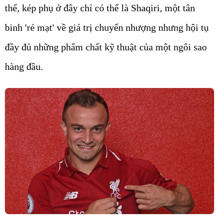
thế, kép phụ ở đây chỉ có thể là Shaqiri, một tân
binh 'rẻ mạt' về giá trị chuyển nhượng nhưng hội tụ
đầy đủ những phẩm chất kỹ thuật của một ngôi sao
hàng đầu.