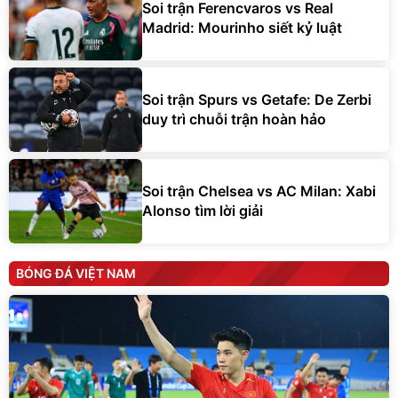
Soi trận Ferencvaros vs Real
Madrid: Mourinho siết kỷ luật
Soi trận Spurs vs Getafe: De Zerbi
duy trì chuỗi trận hoàn hảo
Soi trận Chelsea vs AC Milan: Xabi
Alonso tìm lời giải
BÓNG ĐÁ VIỆT NAM