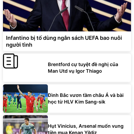
Infantino bị tố dùng ngân sách UEFA bao nuôi
người tình
Brentford cự tuyệt đề nghị của
Man Utd vụ Igor Thiago
Đình Bắc vươn tầm châu Á và bài
học từ HLV Kim Sang-sik
Hụt Vinicius, Arsenal muốn vung
tiền mua Kenan Yildiz