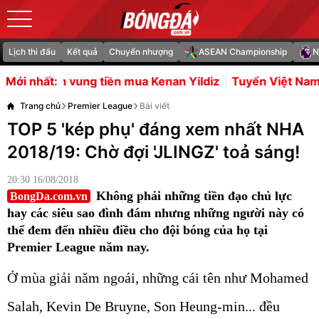
Lịch thi đấu
Kết quả
Chuyển nhượng
ASEAN Championship
N
iền mua Kenan Yildiz
Tuyển Việt Nam thắng Campuchia 
Mới nhất:
Trang chủ
Premier League
Bài viết
TOP 5 'kép phụ' đáng xem nhất NHA
2018/19: Chờ đợi 'JLINGZ' toả sáng!
20:30 16/08/2018
Không phải những tiền đạo chủ lực
BongDa.com.vn
hay các siêu sao đình đám nhưng những người này có
thể đem đến nhiều điều cho đội bóng của họ tại
Premier League năm nay.
Ở mùa giải năm ngoái, những cái tên như Mohamed
Salah, Kevin De Bruyne, Son Heung-min... đều