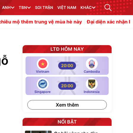
ANH
TBN
SOI TRẬN
VIỆT NAM
KHÁC
ng vệ mùa hè này
Đại diện xác nhận Rodri từ chối Real 
LTĐ HÔM NAY
gỗ
20:00
Vietnam
Cambodia
20:00
Singapore
Indonesia
Xem thêm
NỔI BẬT