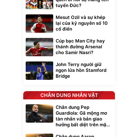
tuyển Đức?
Mesut Ozil và sự khép
lại của kỷ nguyên số 10
cổ điển
Cúp bạc Man City hay
thánh đường Arsenal
cho Samir Nasri?
John Terry người giữ
ngọn lửa hồn Stamford
Bridge
CHÂN DUNG NHÂN VẬT
Chân dung Pep
Guardiola: Gã mộng mơ
tàn nhẫn và bản giao
hưởng bất diệt trên mặt
cỏ xanh
Chân dung Aaron