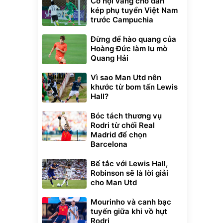
Cơ hội vàng cho dàn
kép phụ tuyển Việt Nam
trước Campuchia
Đừng để hào quang của
Hoàng Đức làm lu mờ
Quang Hải
Vì sao Man Utd nên
khước từ bom tấn Lewis
Hall?
Bóc tách thương vụ
Rodri từ chối Real
Madrid để chọn
Barcelona
Bế tắc với Lewis Hall,
Robinson sẽ là lời giải
cho Man Utd
Mourinho và canh bạc
tuyến giữa khi vồ hụt
Rodri