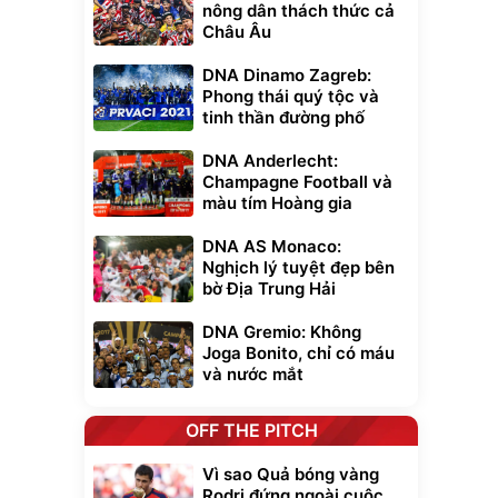
nông dân thách thức cả
Châu Âu
DNA Dinamo Zagreb:
Phong thái quý tộc và
tinh thần đường phố
DNA Anderlecht:
Champagne Football và
màu tím Hoàng gia
DNA AS Monaco:
Nghịch lý tuyệt đẹp bên
bờ Địa Trung Hải
DNA Gremio: Không
Joga Bonito, chỉ có máu
và nước mắt
OFF THE PITCH
Vì sao Quả bóng vàng
Rodri đứng ngoài cuộc