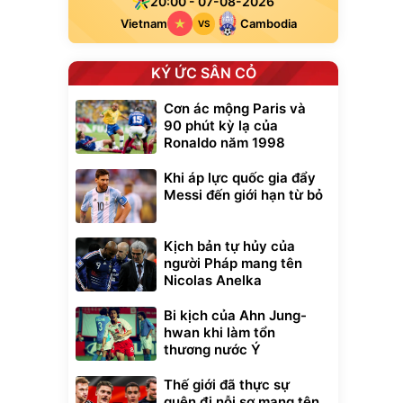
20:00 - 07-08-2026
Vietnam
Cambodia
VS
KÝ ỨC SÂN CỎ
Cơn ác mộng Paris và
90 phút kỳ lạ của
Ronaldo năm 1998
Khi áp lực quốc gia đẩy
Messi đến giới hạn từ bỏ
Kịch bản tự hủy của
người Pháp mang tên
Nicolas Anelka
Bi kịch của Ahn Jung-
hwan khi làm tổn
thương nước Ý
Thế giới đã thực sự
quên đi nỗi sợ mang tên