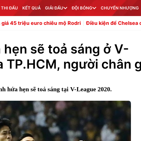
 THI ĐẤU
KẾT QUẢ
GIẢI ĐẤU
ĐỘI BÓNG
CHUYỂN NHƯỢNG
 chiêu mộ Rodri
Điều kiện để Chelsea chiêu mộ thêm tru
 hẹn sẽ toả sáng ở V-
a TP.HCM, người chân 
h hứa hẹn sẽ toả sáng tại V-League 2020.