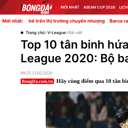
MỚI NHẤT
ASEAN CUP 2026
LỊCH
 trên thị trường chuyển nhượng
Barca ra giá 45 triệu euro
Mới nhất:
Trang chủ
V-League
Bài viết
Top 10 tân binh hứa
League 2020: Bộ b
09:25 11/02/2020
Hãy cùng điểm qua 10 tân bin
BongDa.com.vn