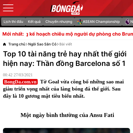
Lịch thi đấu
Kết quả
Chuyển nhượng
ASEAN Championship
N
êu mộ người dự phòng cho Bruno Fernandes
Sao Bolton 
Mới nhất:
Trang chủ
Ngôi Sao Sân Cỏ
Bài viết
Top 10 tài năng trẻ hay nhất thế giới
hiện nay: Thần đồng Barcelona số 1
00:42 27/03/2021
Tờ Goal vừa công bố những sao mai
BongDa.com.vn
giàu triển vọng nhất của làng bóng đá thế giới. Sau
đây là 10 gương mặt tiêu biểu nhất.
Một ngày bình thường của Ansu Fati