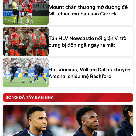
Mount chấn thương mở đường để
MU chiêu mộ bản sao Carrick
Tân HLV Newcastle nổi giận vì trò
cưng bị đốn ngã ngày ra mắt
Hụt Vinicius, William Gallas khuyên
Arsenal chiêu mộ Rashford
BÓNG ĐÁ TÂY BAN NHA