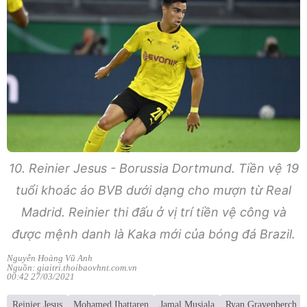
10. Reinier Jesus - Borussia Dortmund. Tiền vệ 19
tuổi khoác áo BVB dưới dạng cho mượn từ Real
Madrid. Reinier thi đấu ở vị trí tiền vệ công và
được mệnh danh là Kaka mới của bóng đá Brazil.
Nguyễn Hoàng Vũ Anh
Nguồn: giaitri.thoibaovhnt.com.vn
00:42 27/03/2021
Reinier Jesus
Mohamed Ihattaren
Jamal Musiala
Ryan Gravenberch