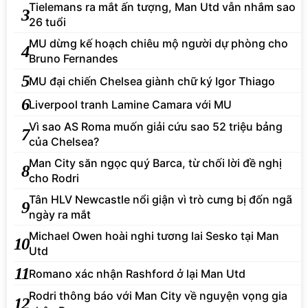
Tielemans ra mắt ấn tượng, Man Utd vẫn nhắm sao
3
26 tuổi
MU dừng kế hoạch chiêu mộ người dự phòng cho
4
Bruno Fernandes
5
MU đại chiến Chelsea giành chữ ký Igor Thiago
6
Liverpool tranh Lamine Camara với MU
Vì sao AS Roma muốn giải cứu sao 52 triệu bảng
7
của Chelsea?
Man City săn ngọc quý Barca, từ chối lời đề nghị
8
cho Rodri
Tân HLV Newcastle nổi giận vì trò cưng bị đốn ngã
9
ngày ra mắt
Michael Owen hoài nghi tương lai Sesko tại Man
10
Utd
11
Romano xác nhận Rashford ở lại Man Utd
Rodri thông báo với Man City về nguyện vọng gia
12