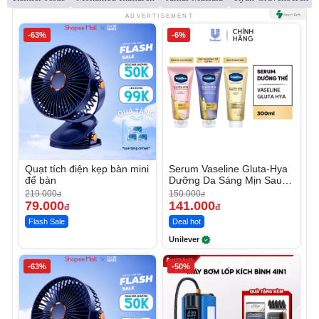
ADVERTISEMENT
-63%
-6%
Quạt tích điện kẹp bàn mini
Serum Vaseline Gluta-Hya
để bàn
Dưỡng Da Sáng Mịn Sau 7
Ngày
219.000
150.000
đ
đ
79.000
141.000
đ
đ
Flash Sale
Deal hot
Unilever
-63%
-50%