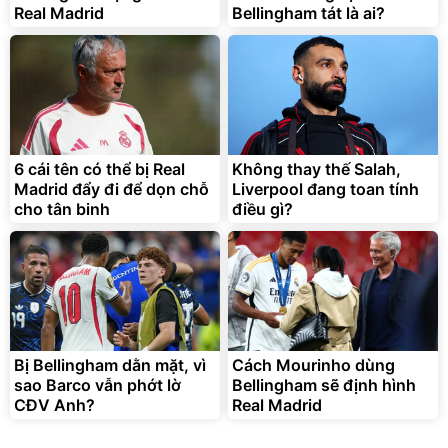
Real Madrid
Bellingham tát là ai?
Bạt phủ xe ô tô cao cấp,
Xe đạp điện trợ lực G-
tráng nhôm 03 lớp
Force C14 gấp gọn bỏ cốp
tiện lợi
392.000
9.900.000
đ
đ
325.000
7.092.000
6 cái tên có thể bị Real
đ
Không thay thế Salah,
đ
Madrid đẩy đi để dọn chỗ
Liverpool đang toan tính
Đã bán nhiều
Đang xem nhiều
cho tân binh
điều gì?
G-FORCE VIETNA
Bị Bellingham dằn mặt, vì
Cách Mourinho dùng
sao Barco vẫn phớt lờ
Bellingham sẽ định hình
CĐV Anh?
Real Madrid