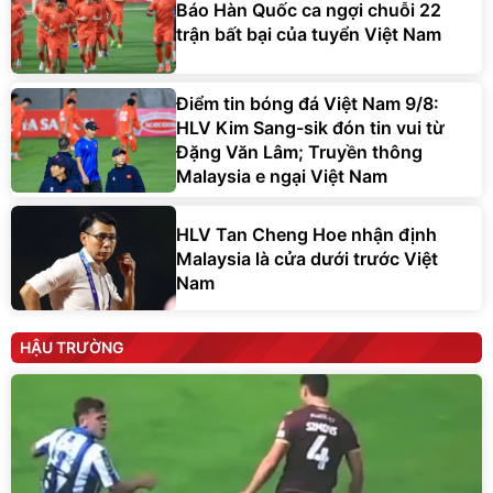
Báo Hàn Quốc ca ngợi chuỗi 22
trận bất bại của tuyển Việt Nam
Điểm tin bóng đá Việt Nam 9/8:
HLV Kim Sang-sik đón tin vui từ
Đặng Văn Lâm; Truyền thông
Malaysia e ngại Việt Nam
HLV Tan Cheng Hoe nhận định
Malaysia là cửa dưới trước Việt
Nam
HẬU TRƯỜNG