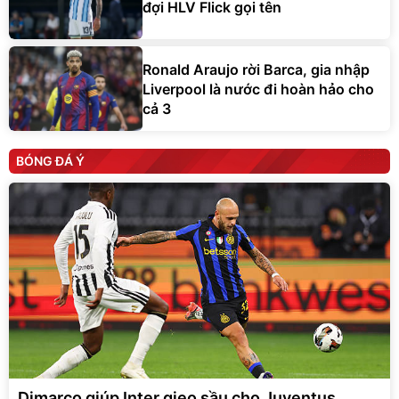
đợi HLV Flick gọi tên
Ronald Araujo rời Barca, gia nhập
Liverpool là nước đi hoàn hảo cho
cả 3
BÓNG ĐÁ Ý
Dimarco giúp Inter gieo sầu cho Juventus