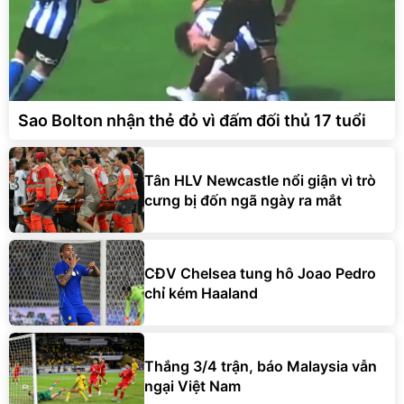
Sao Bolton nhận thẻ đỏ vì đấm đối thủ 17 tuổi
Tân HLV Newcastle nổi giận vì trò
cưng bị đốn ngã ngày ra mắt
CĐV Chelsea tung hô Joao Pedro
chỉ kém Haaland
Thắng 3/4 trận, báo Malaysia vẫn
ngại Việt Nam