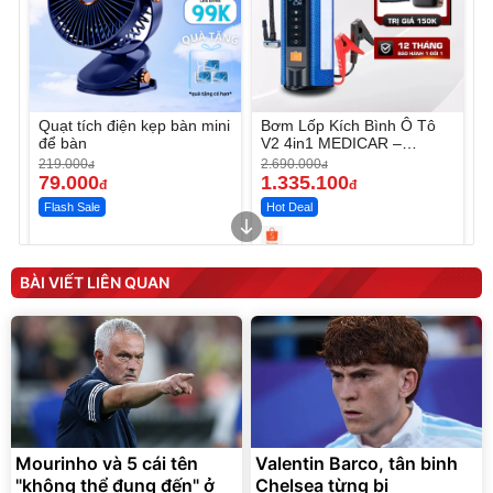
Quạt tích điện kẹp bàn mini
Bơm Lốp Kích Bình Ô Tô
để bàn
V2 4in1 MEDICAR –
12.000mAh
219.000
2.690.000
đ
đ
79.000
1.335.100
đ
đ
Flash Sale
Hot Deal
Unmute
Unmute
Máy ép chậm trái cây
Máy rửa xe cầm tay xịt rửa
BÀI VIẾT LIÊN QUAN
Elmich JEE 1855OL
cao áp có tạo bọt tuyết
3.000.000
đ
2.143.650
399.000
đ
đ
Flash Sale
Đã bán nhiều
Mourinho và 5 cái tên
Valentin Barco, tân binh
"không thể đụng đến" ở
Chelsea từng bị