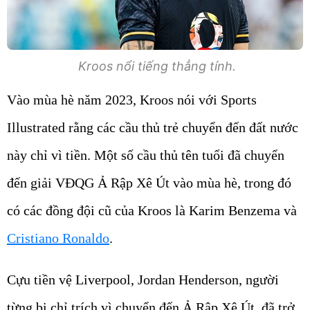
Kroos nổi tiếng thẳng tính.
Vào mùa hè năm 2023, Kroos nói với Sports
Illustrated rằng các cầu thủ trẻ chuyển đến đất nước
này chỉ vì tiền. Một số cầu thủ tên tuổi đã chuyển
đến giải VĐQG Ả Rập Xê Út vào mùa hè, trong đó
có các đồng đội cũ của Kroos là Karim Benzema và
Cristiano Ronaldo
.
Cựu tiền vệ Liverpool, Jordan Henderson, người
từng bị chỉ trích vì chuyển đến Ả Rập Xê Út, đã trở