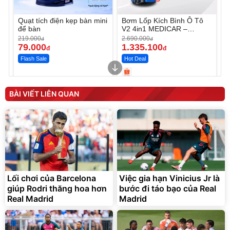
Quạt tích điện kẹp bàn mini
Bơm Lốp Kích Bình Ô Tô
để bàn
V2 4in1 MEDICAR –
12.000mAh
219.000
2.690.000
đ
đ
79.000
1.335.100
đ
đ
Flash Sale
Hot Deal
Unmute
Unmute
Máy ép chậm trái cây
Máy rửa xe cầm tay xịt rửa
BÀI VIẾT LIÊN QUAN
Elmich JEE 1855OL
cao áp có tạo bọt tuyết
3.000.000
đ
2.143.650
399.000
đ
đ
Flash Sale
Đã bán nhiều
Lối chơi của Barcelona
Việc gia hạn Vinicius Jr là
giúp Rodri thăng hoa hơn
bước đi táo bạo của Real
Real Madrid
Madrid