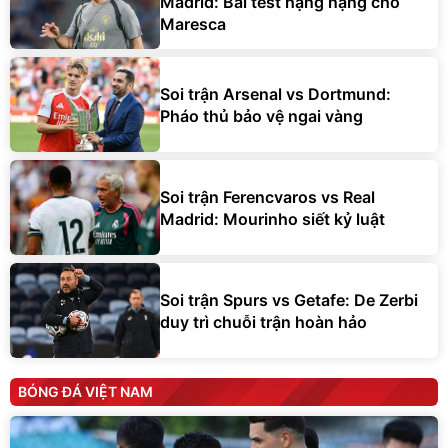
Madrid: Bài test hạng nặng cho
Maresca
Soi trận Arsenal vs Dortmund:
Pháo thủ bảo vệ ngai vàng
Soi trận Ferencvaros vs Real
Madrid: Mourinho siết kỷ luật
Soi trận Spurs vs Getafe: De Zerbi
duy trì chuỗi trận hoàn hảo
BÓNG ĐÁ VIỆT NAM