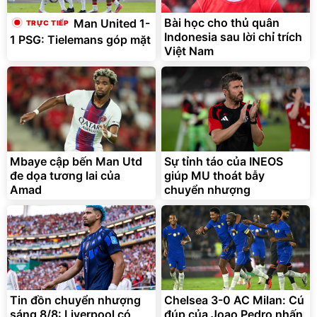
Bài học cho thủ quân
Man United 1-
Indonesia sau lời chỉ trích
1 PSG: Tielemans góp mặt
Việt Nam
Mbaye cập bến Man Utd
Sự tỉnh táo của INEOS
đe dọa tương lai của
giúp MU thoát bẫy
Amad
chuyển nhượng
Tin đồn chuyển nhượng
Chelsea 3-0 AC Milan: Cú
sáng 8/8: Liverpool có
đúp của Joao Pedro nhấn