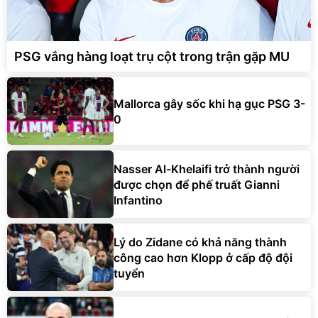
PSG vắng hàng loạt trụ cột trong trận gặp MU
Mallorca gây sốc khi hạ gục PSG 3-
0
Nasser Al-Khelaifi trở thành người
được chọn để phế truất Gianni
Infantino
Lý do Zidane có khả năng thành
công cao hơn Klopp ở cấp độ đội
tuyển