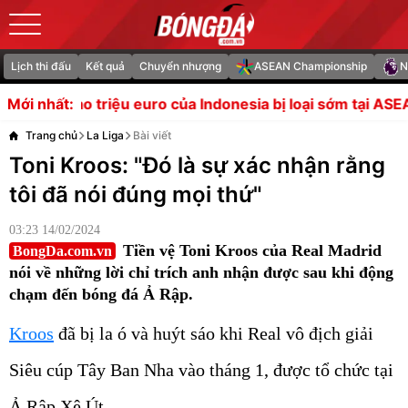
Lịch thi đấu
Kết quả
Chuyển nhượng
ASEAN Championship
N
ro của Indonesia bị loại sớm tại ASEAN Cup
HLV Herdman 
Mới nhất:
Trang chủ
La Liga
Bài viết
Toni Kroos: "Đó là sự xác nhận rằng
tôi đã nói đúng mọi thứ"
03:23 14/02/2024
Tiền vệ Toni Kroos của Real Madrid
BongDa.com.vn
nói về những lời chỉ trích anh nhận được sau khi động
chạm đến bóng đá Ả Rập.
Kroos
đã bị la ó và huýt sáo khi Real vô địch giải
Siêu cúp Tây Ban Nha vào tháng 1, được tổ chức tại
Ả Rập Xê Út.