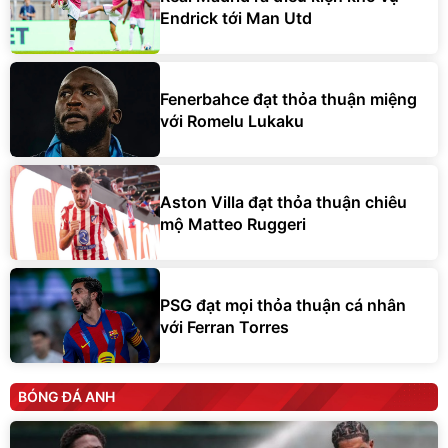
Endrick tới Man Utd
Fenerbahce đạt thỏa thuận miệng
với Romelu Lukaku
Aston Villa đạt thỏa thuận chiêu
mộ Matteo Ruggeri
PSG đạt mọi thỏa thuận cá nhân
với Ferran Torres
BÓNG ĐÁ ANH