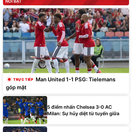
NỔI BẬT
Man United 1-1 PSG: Tielemans
góp mặt
5 điểm nhấn Chelsea 3-0 AC
Milan: Sự hủy diệt từ tuyến giữa