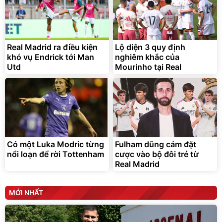
Bạt phủ xe ô tô cao cấp,
Xe đạp điện trợ lực G-
tráng nhôm 03 lớp
Force C14 gấp gọn bỏ cốp
tiện lợi
392.000
9.900.000
đ
đ
325.000
7.092.000
Real Madrid ra điều kiện
đ
Lộ diện 3 quy định
đ
khó vụ Endrick tới Man
nghiêm khắc của
Đã bán nhiều
Đang xem nhiều
Utd
Mourinho tại Real
G-FORCE VIETNA
Có một Luka Modric từng
Fulham dũng cảm đặt
nổi loạn để rời Tottenham
cược vào bộ đôi trẻ từ
Real Madrid
MỚI NHẤT