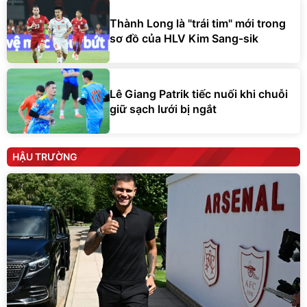
Thành Long là "trái tim" mới trong
sơ đồ của HLV Kim Sang-sik
Lê Giang Patrik tiếc nuối khi chuỗi
giữ sạch lưới bị ngắt
HẬU TRƯỜNG