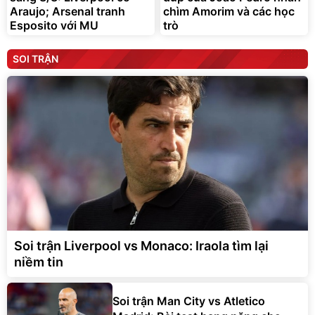
Araujo; Arsenal tranh
chìm Amorim và các học
Esposito với MU
trò
SOI TRẬN
Soi trận Liverpool vs Monaco: Iraola tìm lại
niềm tin
Soi trận Man City vs Atletico