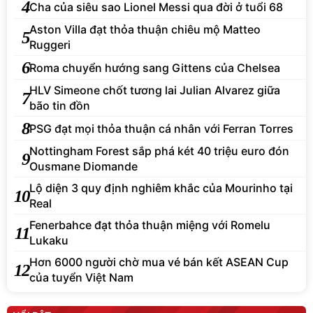
4
Cha của siêu sao Lionel Messi qua đời ở tuổi 68
Aston Villa đạt thỏa thuận chiêu mộ Matteo
5
Ruggeri
6
Roma chuyển hướng sang Gittens của Chelsea
HLV Simeone chốt tương lai Julian Alvarez giữa
7
bão tin đồn
8
PSG đạt mọi thỏa thuận cá nhân với Ferran Torres
Nottingham Forest sắp phá két 40 triệu euro đón
9
Ousmane Diomande
Lộ diện 3 quy định nghiêm khắc của Mourinho tại
10
Real
Fenerbahce đạt thỏa thuận miệng với Romelu
11
Lukaku
Hơn 6000 người chờ mua vé bán kết ASEAN Cup
12
của tuyển Việt Nam