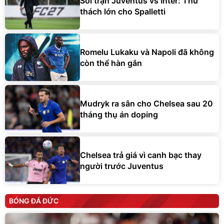
Soi trận Juventus vs Inter: Thử
thách lớn cho Spalletti
Romelu Lukaku và Napoli đã không
còn thể hàn gắn
Mudryk ra sân cho Chelsea sau 20
tháng thụ án doping
Chelsea trả giá vì canh bạc thay
người trước Juventus
BÓNG ĐÁ ĐỨC