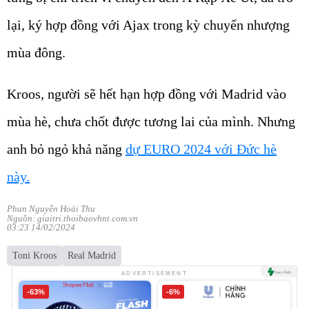
lại, ký hợp đồng với Ajax trong kỳ chuyển nhượng
mùa đông.
Kroos, người sẽ hết hạn hợp đồng với Madrid vào
mùa hè, chưa chốt được tương lai của mình. Nhưng
anh bỏ ngỏ khả năng
dự EURO 2024 với Đức hè
này.
Phan Nguyễn Hoài Thu
Nguồn: giaitri.thoibaovhnt.com.vn
03:23 14/02/2024
Toni Kroos
Real Madrid
ADVERTISEMENT
-63%
-6%