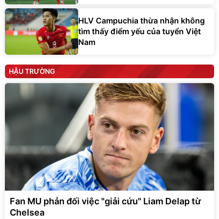
HLV Campuchia thừa nhận không
tìm thấy điểm yếu của tuyển Việt
Nam
HẬU TRƯỜNG
Fan MU phản đối việc "giải cứu" Liam Delap từ
Chelsea