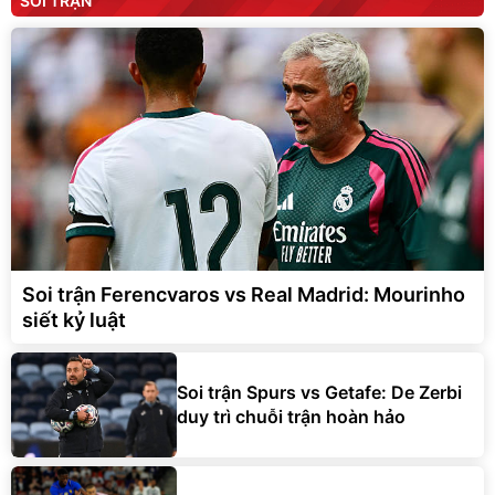
SOI TRẬN
Soi trận Ferencvaros vs Real Madrid: Mourinho
siết kỷ luật
Soi trận Spurs vs Getafe: De Zerbi
duy trì chuỗi trận hoàn hảo