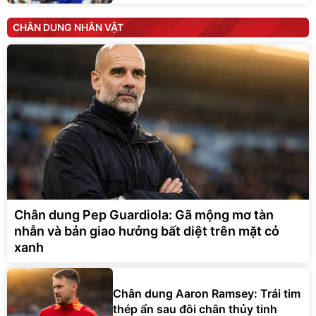
CHÂN DUNG NHÂN VẬT
Chân dung Pep Guardiola: Gã mộng mơ tàn
nhẫn và bản giao hưởng bất diệt trên mặt cỏ
xanh
Chân dung Aaron Ramsey: Trái tim
thép ẩn sau đôi chân thủy tinh