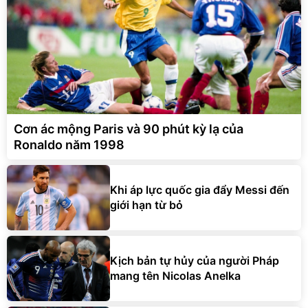
Cơn ác mộng Paris và 90 phút kỳ lạ của
Ronaldo năm 1998
Khi áp lực quốc gia đẩy Messi đến
giới hạn từ bỏ
Kịch bản tự hủy của người Pháp
mang tên Nicolas Anelka