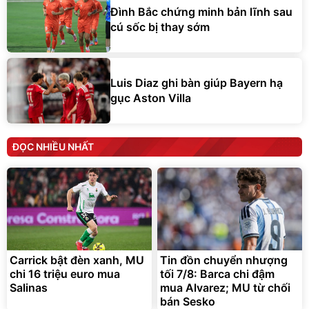
Đình Bắc chứng minh bản lĩnh sau
cú sốc bị thay sớm
Luis Diaz ghi bàn giúp Bayern hạ
gục Aston Villa
ĐỌC NHIỀU NHẤT
Carrick bật đèn xanh, MU
Tin đồn chuyển nhượng
chi 16 triệu euro mua
tối 7/8: Barca chi đậm
Salinas
mua Alvarez; MU từ chối
bán Sesko