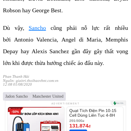
Robson hay George Best.
Dù vậy,
Sancho
cũng phải nỗ lực rất nhiều
bởi Antonio Valencia, Angel di Maria, Memphis
Depay hay Alexis Sanchez gần đây gây thất vọng
lớn khi được thừa hưởng chiếc áo đấu này.
Phan Thanh Hải
Nguồn: giaitri.thoibaovhnt.com.vn
12:08 01/08/2020
Jadon Sancho
Manchester United
Unmute
ADVERTISEMENT
Quạt Tích Điện Pin 10-15
-50%
-54%
Cell Dùng Liên Tục 4-8H
291.500
đ
131.874
đ