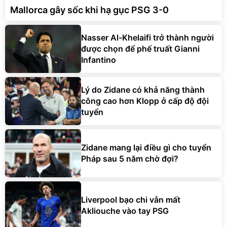
Mallorca gây sốc khi hạ gục PSG 3-0
Nasser Al-Khelaifi trở thành người
được chọn để phế truất Gianni
Infantino
Lý do Zidane có khả năng thành
công cao hơn Klopp ở cấp độ đội
tuyển
Zidane mang lại điều gì cho tuyển
Pháp sau 5 năm chờ đợi?
Liverpool bạo chi vẫn mất
Akliouche vào tay PSG