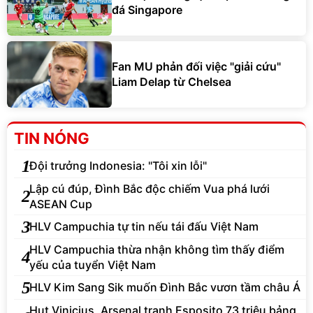
đá Singapore
Fan MU phản đối việc "giải cứu"
Liam Delap từ Chelsea
TIN NÓNG
1
Đội trưởng Indonesia: "Tôi xin lỗi"
Lập cú đúp, Đình Bắc độc chiếm Vua phá lưới
2
ASEAN Cup
3
HLV Campuchia tự tin nếu tái đấu Việt Nam
HLV Campuchia thừa nhận không tìm thấy điểm
4
yếu của tuyển Việt Nam
5
HLV Kim Sang Sik muốn Đình Bắc vươn tầm châu Á
Hụt Vinicius, Arsenal tranh Esposito 73 triệu bảng