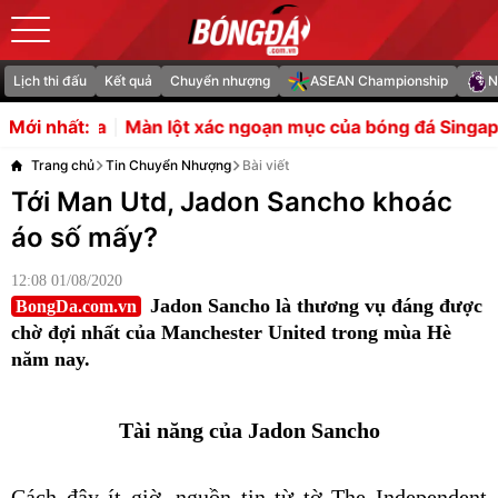
Lịch thi đấu
Kết quả
Chuyển nhượng
ASEAN Championship
N
 lột xác ngoạn mục của bóng đá Singapore
Fan MU phản
Mới nhất:
Trang chủ
Tin Chuyển Nhượng
Bài viết
Tới Man Utd, Jadon Sancho khoác
áo số mấy?
12:08 01/08/2020
Jadon Sancho là thương vụ đáng được
BongDa.com.vn
chờ đợi nhất của Manchester United trong mùa Hè
năm nay.
Tài năng của Jadon Sancho
Cách đây ít giờ, nguồn tin từ tờ The Independent