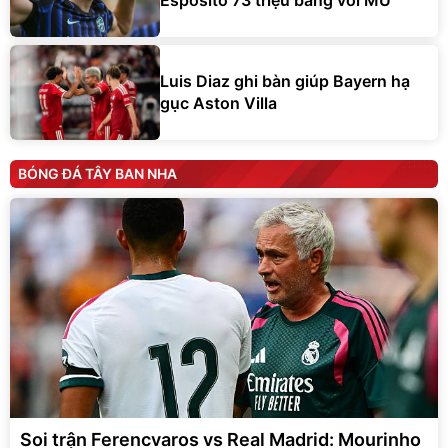
Esposito 73 triệu bảng với MU
Luis Diaz ghi bàn giúp Bayern hạ
gục Aston Villa
BÓNG ĐÁ TÂY BAN NHA
Soi trận Ferencvaros vs Real Madrid: Mourinho