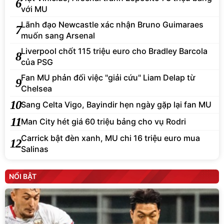
6
với MU
Lãnh đạo Newcastle xác nhận Bruno Guimaraes
7
muốn sang Arsenal
Liverpool chốt 115 triệu euro cho Bradley Barcola
8
của PSG
Fan MU phản đối việc "giải cứu" Liam Delap từ
9
Chelsea
10
Sang Celta Vigo, Bayindir hẹn ngày gặp lại fan MU
11
Man City hét giá 60 triệu bảng cho vụ Rodri
Carrick bật đèn xanh, MU chi 16 triệu euro mua
12
Salinas
NỔI BẬT