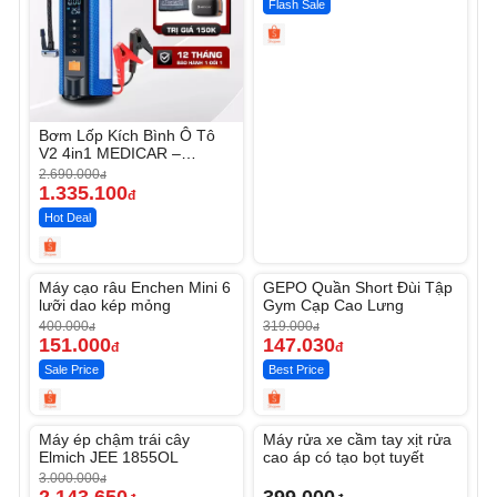
Flash Sale
Bơm Lốp Kích Bình Ô Tô
V2 4in1 MEDICAR –
12.000mAh
2.690.000
đ
1.335.100
đ
Hot Deal
Unmute
Unmute
Máy cạo râu Enchen Mini 6
GEPO Quần Short Đùi Tập
-62%
-53%
lưỡi dao kép mỏng
Gym Cạp Cao Lưng
400.000
319.000
đ
đ
151.000
147.030
đ
đ
Sale Price
Best Price
Unmute
Unmute
Máy ép chậm trái cây
Máy rửa xe cầm tay xịt rửa
-28%
Elmich JEE 1855OL
cao áp có tạo bọt tuyết
3.000.000
đ
2.143.650
399.000