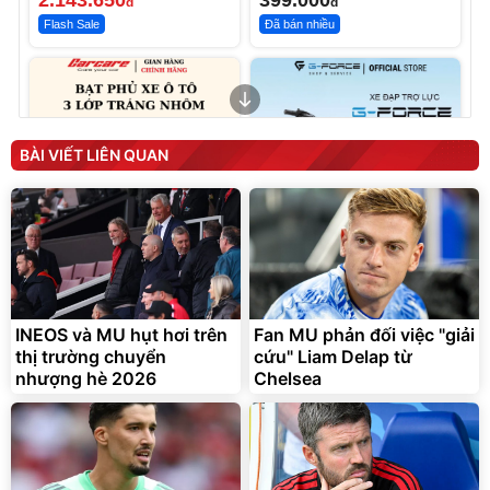
đ
đ
Flash Sale
Đã bán nhiều
BÀI VIẾT LIÊN QUAN
Bạt phủ xe ô tô cao cấp,
Xe đạp điện trợ lực G-
tráng nhôm 03 lớp
Force C14 gấp gọn bỏ cốp
tiện lợi
392.000
9.900.000
đ
đ
INEOS và MU hụt hơi trên
Fan MU phản đối việc "giải
325.000
7.092.000
đ
đ
thị trường chuyển
cứu" Liam Delap từ
Đã bán nhiều
Đang xem nhiều
nhượng hè 2026
Chelsea
G-FORCE VIETNA