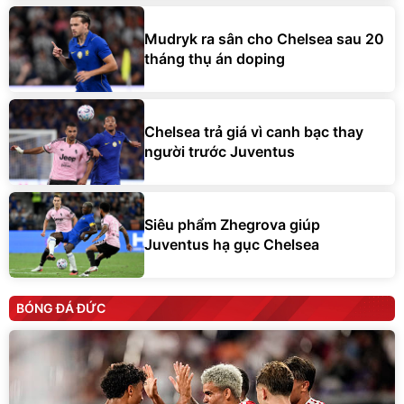
Mudryk ra sân cho Chelsea sau 20
tháng thụ án doping
Chelsea trả giá vì canh bạc thay
người trước Juventus
Siêu phẩm Zhegrova giúp
Juventus hạ gục Chelsea
BÓNG ĐÁ ĐỨC