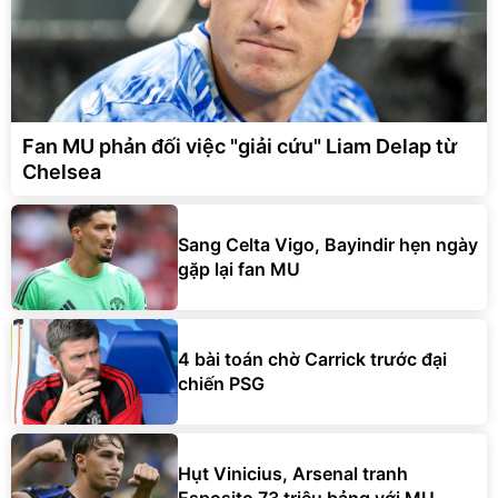
Fan MU phản đối việc "giải cứu" Liam Delap từ
Chelsea
Sang Celta Vigo, Bayindir hẹn ngày
gặp lại fan MU
4 bài toán chờ Carrick trước đại
chiến PSG
Hụt Vinicius, Arsenal tranh