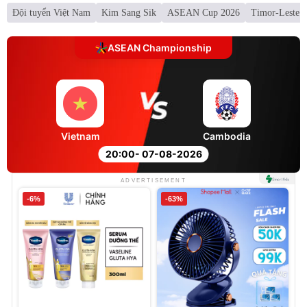
Đội tuyển Việt Nam
Kim Sang Sik
ASEAN Cup 2026
Timor-Leste v
ASEAN Championship
Vietnam
Cambodia
20:00
- 07-08-2026
ADVERTISEMENT
-6%
-63%