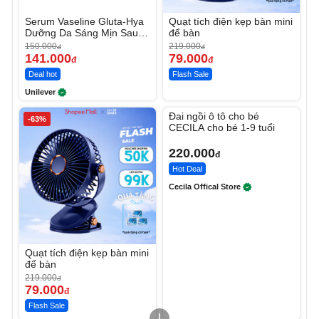
Serum Vaseline Gluta-Hya
Quạt tích điện kẹp bàn mini
Dưỡng Da Sáng Mịn Sau 7
để bàn
Ngày
150.000
219.000
đ
đ
141.000
79.000
đ
đ
Deal hot
Flash Sale
Unilever
Unmute
Đai ngồi ô tô cho bé
-63%
CECILA cho bé 1-9 tuổi
220.000
đ
Hot Deal
Cecila Offical Store
Quạt tích điện kẹp bàn mini
để bàn
219.000
đ
79.000
đ
Flash Sale