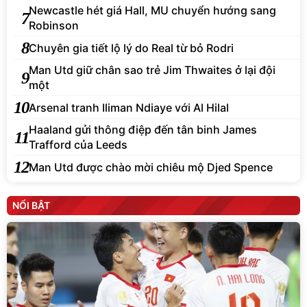
Newcastle hét giá Hall, MU chuyển hướng sang
7
Robinson
8
Chuyên gia tiết lộ lý do Real từ bỏ Rodri
Man Utd giữ chân sao trẻ Jim Thwaites ở lại đội
9
một
10
Arsenal tranh Iliman Ndiaye với Al Hilal
Haaland gửi thông điệp đến tân binh James
11
Trafford của Leeds
12
Man Utd được chào mời chiêu mộ Djed Spence
NỔI BẬT