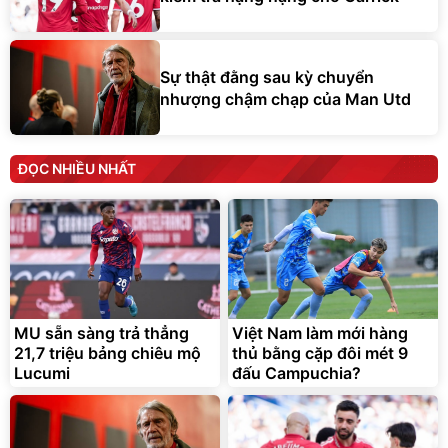
Sự thật đằng sau kỳ chuyển
nhượng chậm chạp của Man Utd
ĐỌC NHIỀU NHẤT
MU sẵn sàng trả thẳng
Việt Nam làm mới hàng
21,7 triệu bảng chiêu mộ
thủ bằng cặp đôi mét 9
Lucumi
đấu Campuchia?