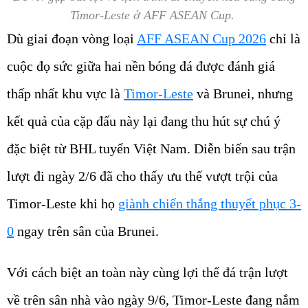
Timor-Leste ở AFF ASEAN Cup.
Dù giai đoạn vòng loại
AFF ASEAN Cup 2026
chỉ là
cuộc đọ sức giữa hai nền bóng đá được đánh giá
thấp nhất khu vực là
Timor-Leste
và Brunei, nhưng
kết quả của cặp đấu này lại đang thu hút sự chú ý
đặc biệt từ BHL tuyển Việt Nam. Diễn biến sau trận
lượt đi ngày 2/6 đã cho thấy ưu thế vượt trội của
Timor-Leste khi họ
giành chiến thắng thuyết phục 3-
0
ngay trên sân của Brunei.
Với cách biệt an toàn này cùng lợi thế đá trận lượt
về trên sân nhà vào ngày 9/6, Timor-Leste đang nắm