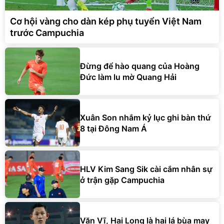
Cơ hội vàng cho dàn kép phụ tuyển Việt Nam
trước Campuchia
Đừng để hào quang của Hoàng
Đức làm lu mờ Quang Hải
Xuân Son nhắm kỷ lục ghi bàn thứ
8 tại Đông Nam Á
HLV Kim Sang Sik cài cắm nhân sự
ở trận gặp Campuchia
Văn Vĩ, Hai Long là hai lá bùa may