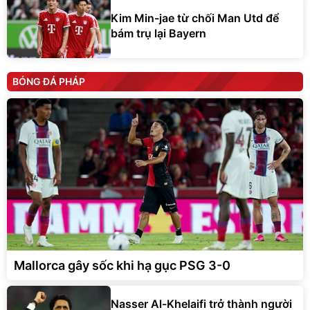
Kim Min-jae từ chối Man Utd để
bám trụ lại Bayern
BÓNG ĐÁ PHÁP
Mallorca gây sốc khi hạ gục PSG 3-0
Nasser Al-Khelaifi trở thành người