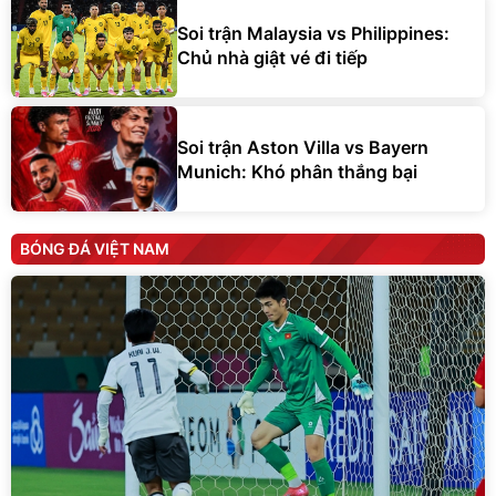
Soi trận Malaysia vs Philippines:
Chủ nhà giật vé đi tiếp
Soi trận Aston Villa vs Bayern
Munich: Khó phân thắng bại
BÓNG ĐÁ VIỆT NAM