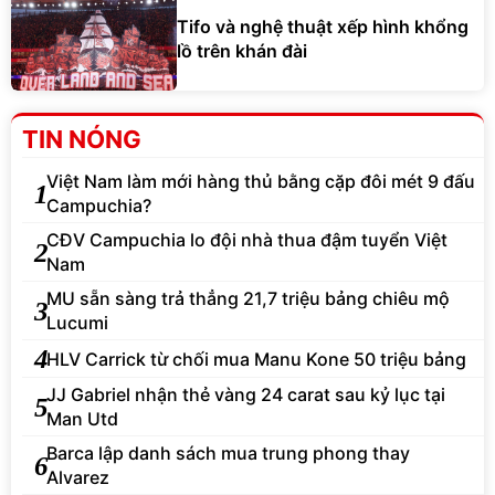
Tifo và nghệ thuật xếp hình khổng
lồ trên khán đài
TIN NÓNG
Việt Nam làm mới hàng thủ bằng cặp đôi mét 9 đấu
1
Campuchia?
CĐV Campuchia lo đội nhà thua đậm tuyển Việt
2
Nam
MU sẵn sàng trả thẳng 21,7 triệu bảng chiêu mộ
3
Lucumi
4
HLV Carrick từ chối mua Manu Kone 50 triệu bảng
JJ Gabriel nhận thẻ vàng 24 carat sau kỷ lục tại
5
Man Utd
Barca lập danh sách mua trung phong thay
6
Alvarez