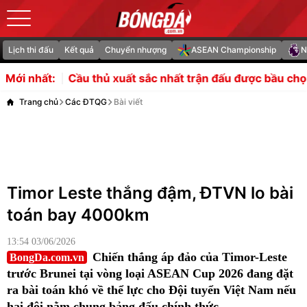
Lịch thi đấu
Kết quả
Chuyển nhượng
ASEAN Championship
N
ủ xuất sắc nhất trận đấu được bầu chọn như thế nào?
FI
Mới nhất:
Trang chủ
Các ĐTQG
Bài viết
Timor Leste thắng đậm, ĐTVN lo bài
toán bay 4000km
13:54 03/06/2026
Chiến thắng áp đảo của Timor-Leste
BongDa.com.vn
trước Brunei tại vòng loại ASEAN Cup 2026 đang đặt
ra bài toán khó về thể lực cho Đội tuyển Việt Nam nếu
hai đội nằm chung bảng đấu chính thức.