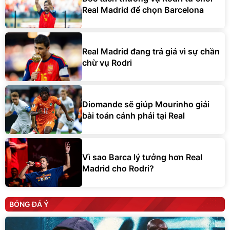
Real Madrid để chọn Barcelona
Real Madrid đang trả giá vì sự chần
chừ vụ Rodri
Diomande sẽ giúp Mourinho giải
bài toán cánh phải tại Real
Vì sao Barca lý tưởng hơn Real
Madrid cho Rodri?
BÓNG ĐÁ Ý