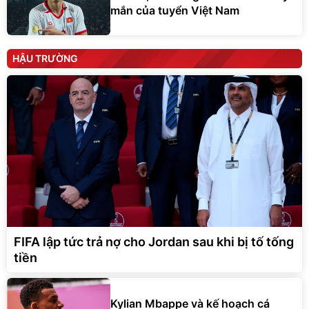
mắn của tuyển Việt Nam
HẬU TRƯỜNG
FIFA lập tức trả nợ cho Jordan sau khi bị tố tống
tiền
Kylian Mbappe và kế hoạch cá