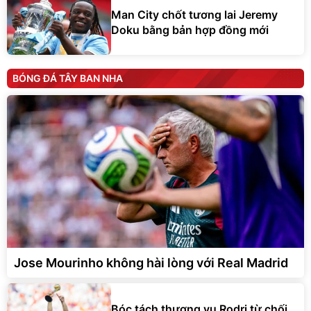
Man City chốt tương lai Jeremy
Doku bằng bản hợp đồng mới
BÓNG ĐÁ TÂY BAN NHA
Jose Mourinho không hài lòng với Real Madrid
Bóc tách thương vụ Rodri từ chối