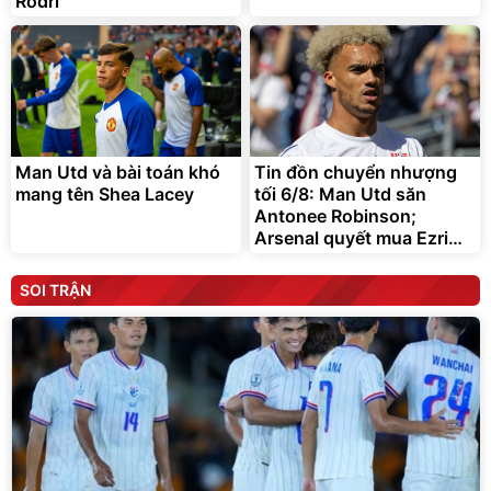
Rodri
Man Utd và bài toán khó
Tin đồn chuyển nhượng
mang tên Shea Lacey
tối 6/8: Man Utd săn
Antonee Robinson;
Arsenal quyết mua Ezri
Konsa
SOI TRẬN