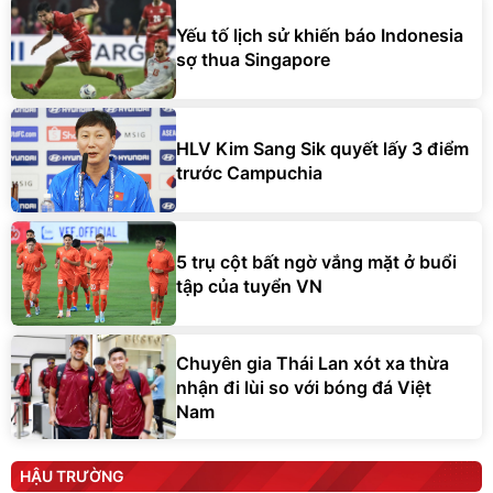
Yếu tố lịch sử khiến báo Indonesia
sợ thua Singapore
HLV Kim Sang Sik quyết lấy 3 điểm
trước Campuchia
5 trụ cột bất ngờ vắng mặt ở buổi
tập của tuyển VN
Chuyên gia Thái Lan xót xa thừa
nhận đi lùi so với bóng đá Việt
Nam
HẬU TRƯỜNG