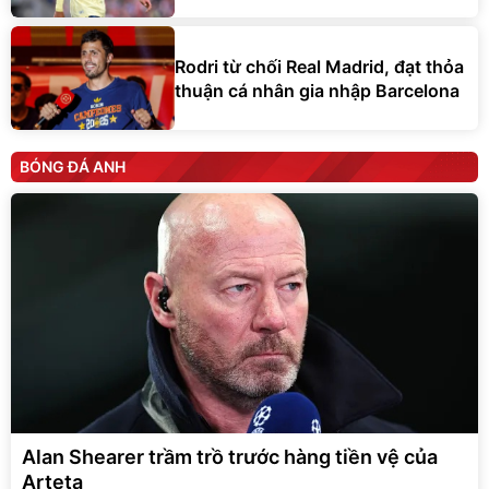
Rodri từ chối Real Madrid, đạt thỏa
thuận cá nhân gia nhập Barcelona
BÓNG ĐÁ ANH
Alan Shearer trầm trồ trước hàng tiền vệ của
Arteta