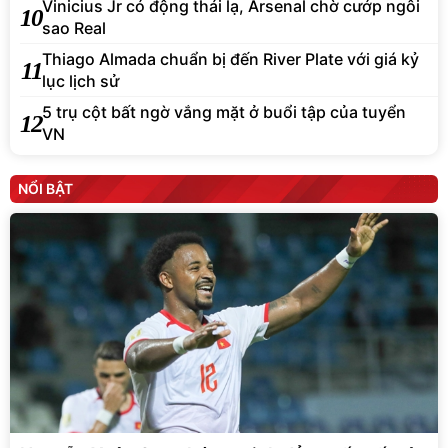
Vinicius Jr có động thái lạ, Arsenal chờ cướp ngôi
10
sao Real
Thiago Almada chuẩn bị đến River Plate với giá kỷ
11
lục lịch sử
5 trụ cột bất ngờ vắng mặt ở buổi tập của tuyển
12
VN
NỔI BẬT