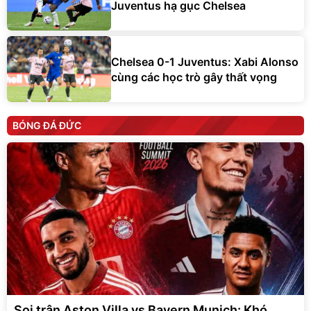
Juventus hạ gục Chelsea
Chelsea 0-1 Juventus: Xabi Alonso
cùng các học trò gây thất vọng
BÓNG ĐÁ ĐỨC
Soi trận Aston Villa vs Bayern Munich: Khó