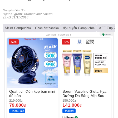
Nguyễn Gia Bảo
Nguồn: giaitri.thoibaovhnt.com.vn
23:03 21/11/2016
Messi Campuchia
Chan Vathanaka
đội tuyển Campuchia
AFF Cup 20
ADVERTISEMENT
-63%
-6%
Quạt tích điện kẹp bàn mini
Serum Vaseline Gluta-Hya
để bàn
Dưỡng Da Sáng Mịn Sau 7
Ngày
219.000
150.000
đ
đ
79.000
141.000
đ
đ
Flash Sale
Deal hot
Unilever