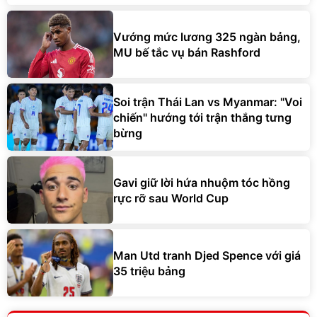
Vướng mức lương 325 ngàn bảng,
MU bế tắc vụ bán Rashford
Soi trận Thái Lan vs Myanmar: "Voi
chiến" hướng tới trận thắng tưng
bừng
Gavi giữ lời hứa nhuộm tóc hồng
rực rỡ sau World Cup
Man Utd tranh Djed Spence với giá
35 triệu bảng