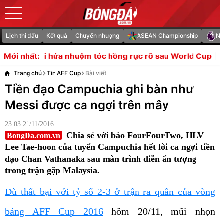
Lịch thi đấu
Kết quả
Chuyển nhượng
ASEAN Championship
N
huộm tóc hồng rực rỡ sau World Cup
Man Utd tranh Djed 
Mới nhất:
Trang chủ
Tin AFF Cup
Bài viết
Tiền đạo Campuchia ghi bàn như
Messi được ca ngợi trên mây
23:03 21/11/2016
Chia sẻ với báo FourFourTwo, HLV
BongDa.com.vn
Lee Tae-hoon của tuyển Campuchia hết lời ca ngợi tiền
đạo Chan Vathanaka sau màn trình diễn ấn tượng
trong trận gặp Malaysia.
Dù thất bại với tỷ số 2-3 ở trận ra quân của vòng
bảng AFF Cup 2016
hôm 20/11, mũi nhọn