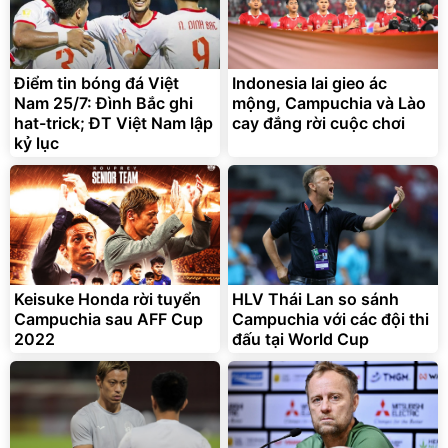
Điểm tin bóng đá Việt
Indonesia lai gieo ác
Nam 25/7: Đình Bắc ghi
mộng, Campuchia và Lào
hat-trick; ĐT Việt Nam lập
cay đắng rời cuộc chơi
kỷ lục
Bạt phủ xe ô tô cao cấp,
Xe đạp điện trợ lực G-
tráng nhôm 03 lớp
Force C14 gấp gọn bỏ cốp
tiện lợi
392.000
9.900.000
đ
đ
325.000
7.092.000
đ
đ
Keisuke Honda rời tuyển
HLV Thái Lan so sánh
Đã bán nhiều
Đang xem nhiều
Campuchia sau AFF Cup
Campuchia với các đội thi
G-FORCE VIETNA
2022
đấu tại World Cup