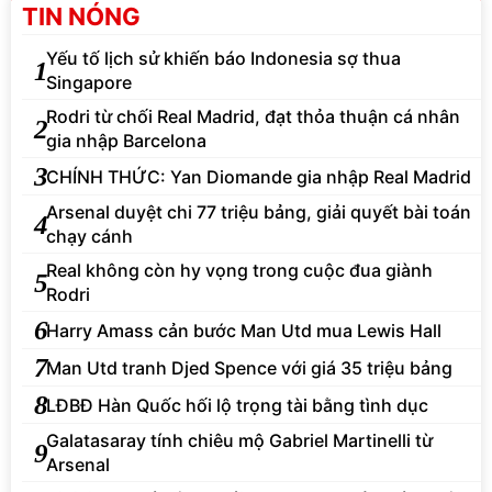
TIN NÓNG
Yếu tố lịch sử khiến báo Indonesia sợ thua
1
Singapore
Rodri từ chối Real Madrid, đạt thỏa thuận cá nhân
2
gia nhập Barcelona
3
CHÍNH THỨC: Yan Diomande gia nhập Real Madrid
Arsenal duyệt chi 77 triệu bảng, giải quyết bài toán
4
chạy cánh
Real không còn hy vọng trong cuộc đua giành
5
Rodri
6
Harry Amass cản bước Man Utd mua Lewis Hall
7
Man Utd tranh Djed Spence với giá 35 triệu bảng
8
LĐBĐ Hàn Quốc hối lộ trọng tài bằng tình dục
Galatasaray tính chiêu mộ Gabriel Martinelli từ
9
Arsenal