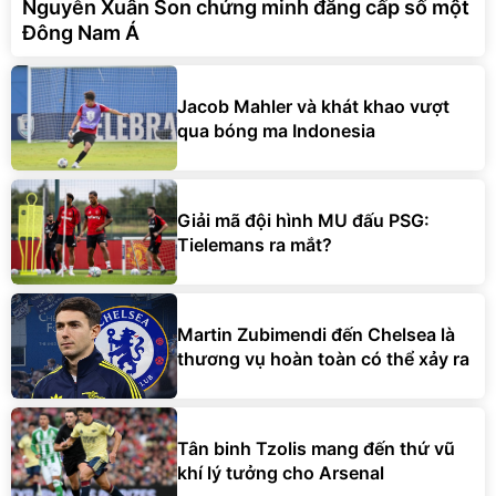
Nguyễn Xuân Son chứng minh đẳng cấp số một
Đông Nam Á
Jacob Mahler và khát khao vượt
qua bóng ma Indonesia
Giải mã đội hình MU đấu PSG:
Tielemans ra mắt?
Martin Zubimendi đến Chelsea là
thương vụ hoàn toàn có thể xảy ra
Tân binh Tzolis mang đến thứ vũ
khí lý tưởng cho Arsenal