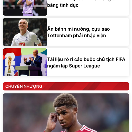
bằng tình dục
Ăn bánh mì nướng, cựu sao
Tottenham phải nhập viện
Tài liệu rò rỉ cáo buộc chủ tịch FIFA
ngầm lập Super League
CHUYỂN NHƯỢNG