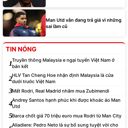
Man Utd vẫn đang trả giá vì những
sai lầm cũ
TIN NÓNG
Truyền thông Malaysia e ngại tuyển Việt Nam ở
1
bán kết
HLV Tan Cheng Hoe nhận định Malaysia là cửa
2
dưới trước Việt Nam
3
Mất Rodri, Real Madrid nhắm mua Zubimendi
Andrey Santos hạnh phúc khi được khoác áo Man
4
Utd
5
Barca chốt giá 70 triệu euro mua Rodri từ Man City
Aliadiere: Pedro Neto là sự bổ sung tuyệt vời cho