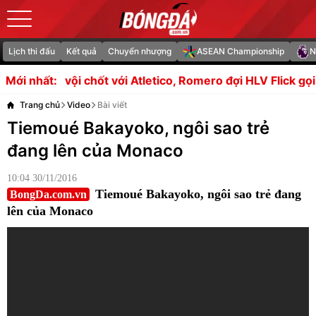
Lịch thi đấu
Kết quả
Chuyển nhượng
ASEAN Championship
N
với Atletico, Romero đợi HLV Flick gọi tên
Romano hé lộ 
Mới nhất:
Trang chủ
Video
Bài viết
Tiemoué Bakayoko, ngôi sao trẻ
đang lên của Monaco
10:04 30/11/2016
Tiemoué Bakayoko, ngôi sao trẻ đang
BongDa.com.vn
lên của Monaco