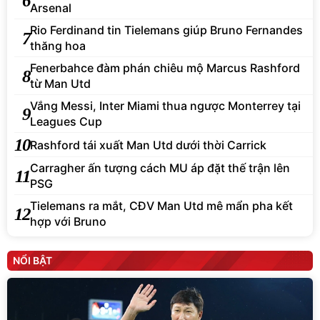
6
Arsenal
Rio Ferdinand tin Tielemans giúp Bruno Fernandes
7
thăng hoa
Fenerbahce đàm phán chiêu mộ Marcus Rashford
8
từ Man Utd
Vắng Messi, Inter Miami thua ngược Monterrey tại
9
Leagues Cup
10
Rashford tái xuất Man Utd dưới thời Carrick
Carragher ấn tượng cách MU áp đặt thế trận lên
11
PSG
Tielemans ra mắt, CĐV Man Utd mê mẩn pha kết
12
hợp với Bruno
NỔI BẬT