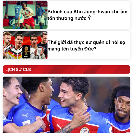
Bi kịch của Ahn Jung-hwan khi làm
tổn thương nước Ý
Thế giới đã thực sự quên đi nỗi sợ
mang tên tuyển Đức?
LỊCH SỬ CLB