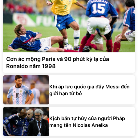
Cơn ác mộng Paris và 90 phút kỳ lạ của
Ronaldo năm 1998
Khi áp lực quốc gia đẩy Messi đến
giới hạn từ bỏ
Kịch bản tự hủy của người Pháp
mang tên Nicolas Anelka