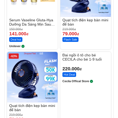
Serum Vaseline Gluta-Hya
Quạt tích điện kẹp bàn mini
Dưỡng Da Sáng Mịn Sau 7
để bàn
Ngày
150.000
219.000
đ
đ
141.000
79.000
đ
đ
Deal hot
Flash Sale
Unilever
Unmute
Đai ngồi ô tô cho bé
-63%
CECILA cho bé 1-9 tuổi
220.000
đ
Hot Deal
Cecila Offical Store
Quạt tích điện kẹp bàn mini
để bàn
219.000
đ