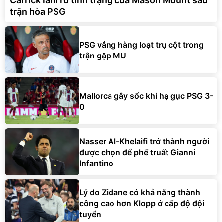
Carrick làm rõ tình trạng của Mason Mount sau
trận hòa PSG
PSG vắng hàng loạt trụ cột trong
trận gặp MU
Mallorca gây sốc khi hạ gục PSG 3-
0
Nasser Al-Khelaifi trở thành người
được chọn để phế truất Gianni
Infantino
Lý do Zidane có khả năng thành
công cao hơn Klopp ở cấp độ đội
tuyển