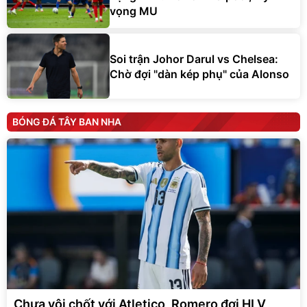
vọng MU
Soi trận Johor Darul vs Chelsea:
Chờ đợi "dàn kép phụ" của Alonso
BÓNG ĐÁ TÂY BAN NHA
Chưa vội chốt với Atletico, Romero đợi HLV