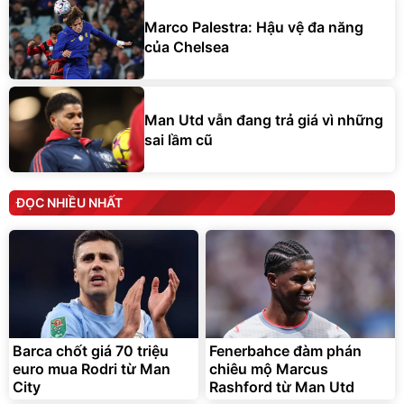
Marco Palestra: Hậu vệ đa năng
của Chelsea
Man Utd vẫn đang trả giá vì những
sai lầm cũ
ĐỌC NHIỀU NHẤT
Barca chốt giá 70 triệu
Fenerbahce đàm phán
euro mua Rodri từ Man
chiêu mộ Marcus
City
Rashford từ Man Utd