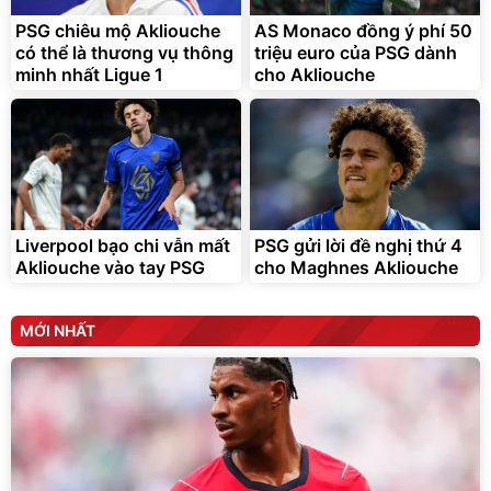
295.000
đ
PSG chiêu mộ Akliouche
AS Monaco đồng ý phí 50
Đã bán nhiều
có thể là thương vụ thông
triệu euro của PSG dành
minh nhất Ligue 1
cho Akliouche
Liverpool bạo chi vẫn mất
PSG gửi lời đề nghị thứ 4
Akliouche vào tay PSG
cho Maghnes Akliouche
MỚI NHẤT