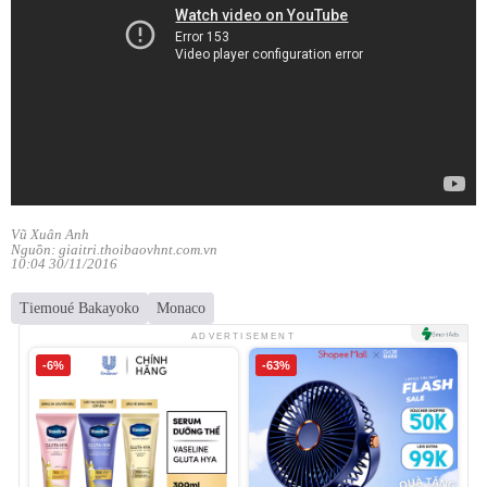
Vũ Xuân Anh
Nguồn: giaitri.thoibaovhnt.com.vn
10:04 30/11/2016
Tiemoué Bakayoko
Monaco
ADVERTISEMENT
-6%
-63%