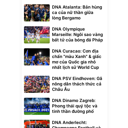
DNA Atalanta: Bản hùng
ca của nữ thần giữa
lòng Bergamo
DNA Olympique
Marseille: Ngôi sao vàng
bất tử của bóng đá Pháp
DNA Curacao: Cơn địa
chấn "màu Xanh" & giấc
mơ của Quốc gia nhỏ
nhất lịch sử World Cup
DNA PSV Eindhoven: Gã
nông dân thách thức cả
Châu Âu
DNA Dinamo Zagreb:
Phong thái quý tộc và
tinh thần đường phố
DNA Anderlecht:
Champagne Football và