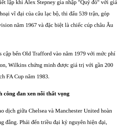
ết lập khi Alex Stepney gia nhập "Quỷ đỏ" với giá
oại vĩ đại của câu lạc bộ, thi đấu 539 trận, góp
vision năm 1967 và đặc biệt là chiếc cúp châu Âu
ns cập bến Old Trafford vào năm 1979 với mức phí
on, Wilkins chứng minh được giá trị với gần 200
địch FA Cup năm 1983.
 công đan xen nỗi thất vọng
iao dịch giữa Chelsea và Manchester United hoàn
g đẵng. Phải đến triều đại kỷ nguyên hiện đại,