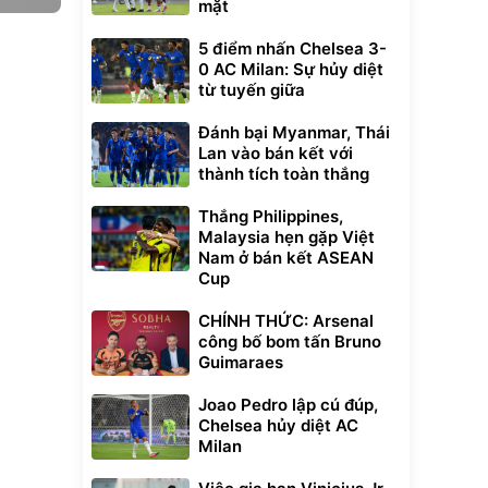
mặt
5 điểm nhấn Chelsea 3-
0 AC Milan: Sự hủy diệt
từ tuyến giữa
Đánh bại Myanmar, Thái
Lan vào bán kết với
thành tích toàn thắng
Thắng Philippines,
Malaysia hẹn gặp Việt
Nam ở bán kết ASEAN
Cup
CHÍNH THỨC: Arsenal
công bố bom tấn Bruno
Guimaraes
Joao Pedro lập cú đúp,
Chelsea hủy diệt AC
Milan