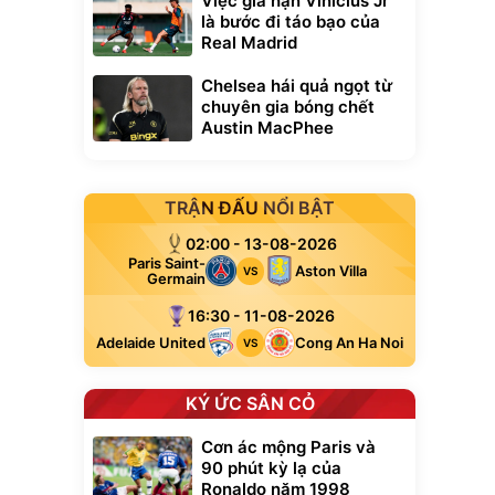
Việc gia hạn Vinicius Jr
là bước đi táo bạo của
Real Madrid
Chelsea hái quả ngọt từ
chuyên gia bóng chết
Austin MacPhee
TRẬN ĐẤU NỔI BẬT
02:00 - 13-08-2026
Paris Saint-
Aston Villa
VS
Germain
16:30 - 11-08-2026
Adelaide United
Cong An Ha Noi
VS
KÝ ỨC SÂN CỎ
Cơn ác mộng Paris và
90 phút kỳ lạ của
Ronaldo năm 1998