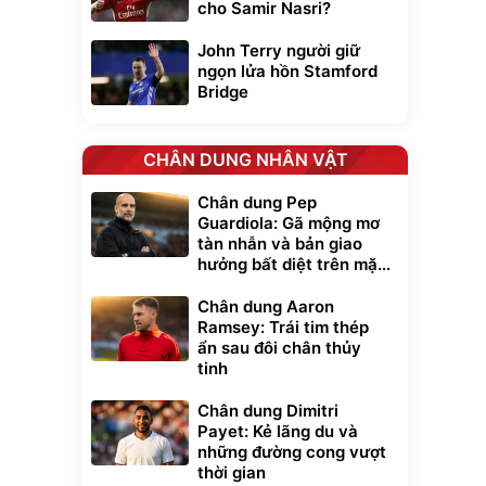
cho Samir Nasri?
John Terry người giữ
ngọn lửa hồn Stamford
Bridge
CHÂN DUNG NHÂN VẬT
Chân dung Pep
Guardiola: Gã mộng mơ
tàn nhẫn và bản giao
hưởng bất diệt trên mặt
cỏ xanh
Chân dung Aaron
Ramsey: Trái tim thép
ẩn sau đôi chân thủy
tinh
Chân dung Dimitri
Payet: Kẻ lãng du và
những đường cong vượt
thời gian