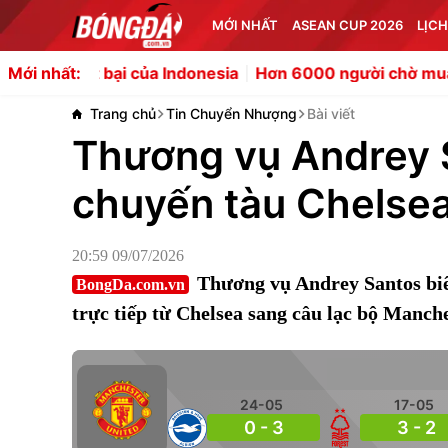
MỚI NHẤT
ASEAN CUP 2026
LỊCH
bại của Indonesia
Hơn 6000 người chờ mua vé bán kết
Mới nhất:
Trang chủ
Tin Chuyển Nhượng
Bài viết
Thương vụ Andrey S
chuyến tàu Chelse
20:59 09/07/2026
Thương vụ Andrey Santos biế
BongDa.com.vn
trực tiếp từ Chelsea sang câu lạc bộ Manc
24-05
17-05
0 - 3
3 - 2