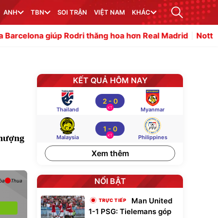
ANH
TBN
SOI TRẬN
VIỆT NAM
KHÁC
giúp Rodri thăng hoa hơn Real Madrid
Nottingham Forest
KẾT QUẢ HÔM NAY
2
-
0
KT
Thailand
Myanmar
1
-
0
nhượng
KT
Malaysia
Philippines
Xem thêm
NỔI BẬT
òa
Thua
Man United
1-1 PSG: Tielemans góp