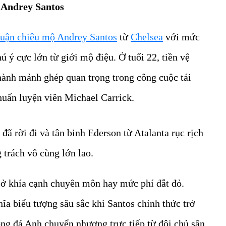
 Andrey Santos
huận chiêu mộ Andrey Santos
từ
Chelsea
với mức
ú ý cực lớn từ giới mộ điệu. Ở tuổi 22, tiền vệ
hành mảnh ghép quan trọng trong công cuộc tái
 huấn luyện viên Michael Carrick.
ã rời đi và tân binh Ederson từ Atalanta rục rịch
 trách vô cùng lớn lao.
 ở khía cạnh chuyên môn hay mức phí đắt đỏ.
a biểu tượng sâu sắc khi Santos chính thức trở
bóng đá Anh chuyển nhượng trực tiếp từ đội chủ sân