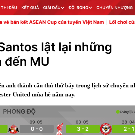
 THI ĐẤU
KẾT QUẢ
GIẢI ĐẤU
ĐỘI BÓNG
CHUYỂN NHƯỢNG
 ASEAN Cup của tuyển Việt Nam
Lối chơi của Barcelona 
antos lật lại những
a đến MU
n anh thành cầu thủ thứ bảy trong lịch sử chuyển 
hester United mùa hè năm nay.
PHONG ĐỘ
Thắng
H
09-05
03-05
28-04
0 - 0
3 - 2
2 - 1