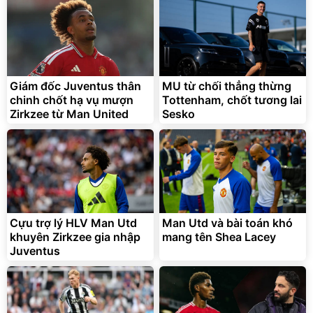
2.143.650
399.000
đ
đ
Flash Sale
Đã bán nhiều
Giám đốc Juventus thân
MU từ chối thẳng thừng
chinh chốt hạ vụ mượn
Tottenham, chốt tương lai
Zirkzee từ Man United
Sesko
Bạt phủ xe ô tô cao cấp,
Xe đạp điện trợ lực G-
tráng nhôm 03 lớp
Force C14 gấp gọn bỏ cốp
tiện lợi
392.000
9.900.000
đ
đ
325.000
7.092.000
Cựu trợ lý HLV Man Utd
đ
Man Utd và bài toán khó
đ
khuyên Zirkzee gia nhập
mang tên Shea Lacey
Đã bán nhiều
Đang xem nhiều
Juventus
G-FORCE VIETNA