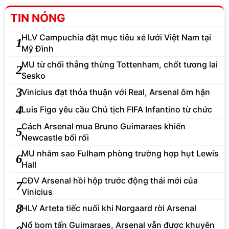
TIN NÓNG
HLV Campuchia đặt mục tiêu xé lưới Việt Nam tại
1
Mỹ Đình
MU từ chối thẳng thừng Tottenham, chốt tương lai
2
Sesko
3
Vinicius đạt thỏa thuận với Real, Arsenal ôm hận
4
Luis Figo yêu cầu Chủ tịch FIFA Infantino từ chức
Cách Arsenal mua Bruno Guimaraes khiến
5
Newcastle bối rối
MU nhắm sao Fulham phòng trường hợp hụt Lewis
6
Hall
CĐV Arsenal hồi hộp trước động thái mới của
7
Vinicius
8
HLV Arteta tiếc nuối khi Norgaard rời Arsenal
Nổ bom tấn Guimaraes, Arsenal vẫn được khuyên