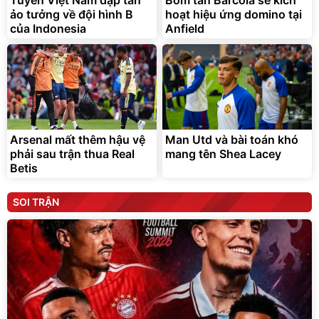
ảo tưởng về đội hình B
hoạt hiệu ứng domino tại
của Indonesia
Anfield
Arsenal mất thêm hậu vệ
Man Utd và bài toán khó
phải sau trận thua Real
mang tên Shea Lacey
Betis
SOI TRẬN