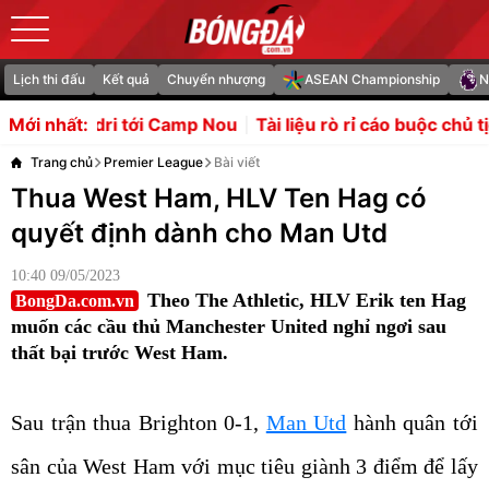
Lịch thi đấu
Kết quả
Chuyển nhượng
ASEAN Championship
N
i Camp Nou
Tài liệu rò rỉ cáo buộc chủ tịch FIFA ngầm lậ
Mới nhất:
Trang chủ
Premier League
Bài viết
Thua West Ham, HLV Ten Hag có
quyết định dành cho Man Utd
10:40 09/05/2023
Theo The Athletic, HLV Erik ten Hag
BongDa.com.vn
muốn các cầu thủ Manchester United nghỉ ngơi sau
thất bại trước West Ham.
Sau trận thua Brighton 0-1,
Man Utd
hành quân tới
sân của West Ham với mục tiêu giành 3 điểm để lấy