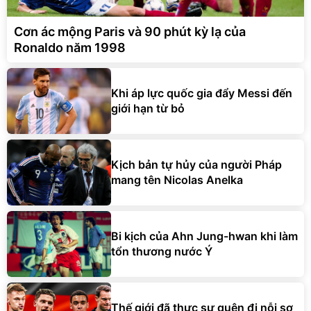
Cơn ác mộng Paris và 90 phút kỳ lạ của
Ronaldo năm 1998
Khi áp lực quốc gia đẩy Messi đến
giới hạn từ bỏ
Kịch bản tự hủy của người Pháp
mang tên Nicolas Anelka
Bi kịch của Ahn Jung-hwan khi làm
tổn thương nước Ý
Thế giới đã thực sự quên đi nỗi sợ