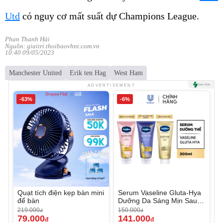
Utd
có nguy cơ mất suất dự Champions League.
Phan Thanh Hải
Nguồn: giaitri.thoibaovhnt.com.vn
10:40 09/05/2023
Manchester United
Erik ten Hag
West Ham
ADVERTISEMENT
-63%
-6%
Quạt tích điện kẹp bàn mini
Serum Vaseline Gluta-Hya
để bàn
Dưỡng Da Sáng Mịn Sau 7
Ngày
219.000
150.000
đ
đ
79.000
141.000
đ
đ