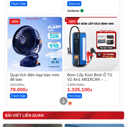
Flash Sale
Deal hot
Unilever
-63%
-50%
Quạt tích điện kẹp bàn mini
Bơm Lốp Kích Bình Ô Tô
để bàn
V2 4in1 MEDICAR –
12.000mAh
219.000
2.690.000
đ
đ
79.000
1.335.100
đ
đ
Flash Sale
Hot Deal
Unmute
Unmute
Máy ép chậm trái cây
Máy rửa xe cầm tay xịt rửa
BÀI VIẾT LIÊN QUAN
Elmich JEE 1855OL
cao áp có tạo bọt tuyết
3.000.000
đ