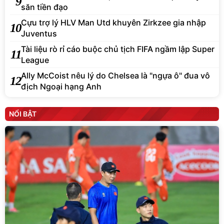
9
săn tiền đạo
Cựu trợ lý HLV Man Utd khuyên Zirkzee gia nhập
10
Juventus
Tài liệu rò rỉ cáo buộc chủ tịch FIFA ngầm lập Super
11
League
Ally McCoist nêu lý do Chelsea là "ngựa ô" đua vô
12
địch Ngoại hạng Anh
NỔI BẬT