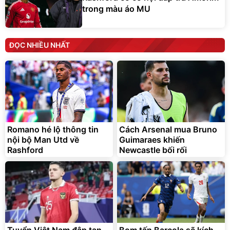
trong màu áo MU
ĐỌC NHIỀU NHẤT
Romano hé lộ thông tin
Cách Arsenal mua Bruno
nội bộ Man Utd về
Guimaraes khiến
Rashford
Newcastle bối rối
Tuyển Việt Nam đập tan
Bom tấn Barcola sẽ kích