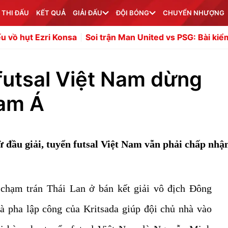
 THI ĐẤU
KẾT QUẢ
GIẢI ĐẤU
ĐỘI BÓNG
CHUYỂN NHƯỢNG
Konsa
Soi trận Man United vs PSG: Bài kiểm tra hạng nặng
 futsal Việt Nam dừng
Nam Á
ừ đầu giải, tuyển futsal Việt Nam vẫn phải chấp nhậ
chạm trán Thái Lan ở bán kết giải vô địch Đông
ha lập công của Kritsada giúp đội chủ nhà vào