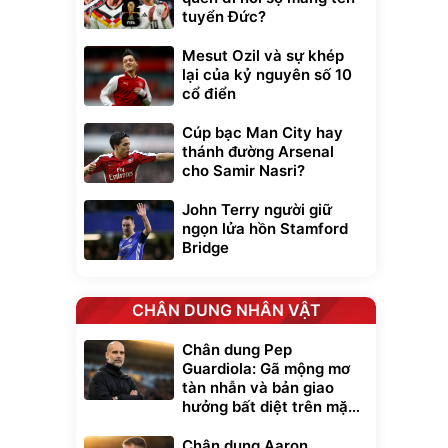
tuyển Đức?
Mesut Ozil và sự khép
lại của kỷ nguyên số 10
cổ điển
Cúp bạc Man City hay
thánh đường Arsenal
cho Samir Nasri?
John Terry người giữ
ngọn lửa hồn Stamford
Bridge
CHÂN DUNG NHÂN VẬT
Chân dung Pep
Guardiola: Gã mộng mơ
tàn nhẫn và bản giao
hưởng bất diệt trên mặt
cỏ xanh
Chân dung Aaron