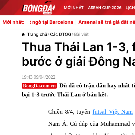
MỚI NHẤT
ASEAN CUP 2026
LỊCH
gờ tại Barcelona
Arsenal sẽ trả giá đắt nếu vồ hụt Ezri 
Mới nhất:
Trang chủ
Các ĐTQG
Bài viết
Thua Thái Lan 1-3,
bước ở giải Đông 
19:43 09/04/2022
Dù đã có trận đấu hay nhất t
BongDa.com.vn
bại 1-3 trước Thái Lan ở bán kết.
Chiều 8/4, tuyển
futsal Việt Nam
Nam Á. Cú đúp của Muhammad và p