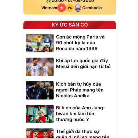
20:00 - 07-08-2026
Vietnam
Cambodia
VS
KÝ ỨC SÂN CỎ
Cơn ác mộng Paris và
90 phút kỳ lạ của
Ronaldo năm 1998
Khi áp lực quốc gia đẩy
Messi đến giới hạn từ bỏ
Kịch bản tự hủy của
người Pháp mang tên
Nicolas Anelka
Bi kịch của Ahn Jung-
hwan khi làm tổn
thương nước Ý
Thế giới đã thực sự
quên đi nỗi sợ mang tên