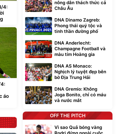
nông dân thách thức cả
3/4:
Châu Âu
ời
ng
DNA Dinamo Zagreb:
Phong thái quý tộc và
tinh thần đường phố
DNA Anderlecht:
Champagne Football và
màu tím Hoàng gia
DNA AS Monaco:
Nghịch lý tuyệt đẹp bên
bờ Địa Trung Hải
/4:
DNA Gremio: Không
Joga Bonito, chỉ có máu
c áo
và nước mắt
OFF THE PITCH
Vì sao Quả bóng vàng
Rodri đứng ngoài cuộc