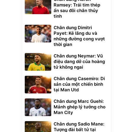
Ramsey: Trái tim thép
ẩn sau đôi chân thủy
tinh
Chân dung Dimitri
Payet: Kẻ lãng du và
những đường cong vượt
thời gian
Chân dung Neymar: Vũ
điệu dang dở của hoàng
tử không ngai
Chân dung Casemiro: Di
sản của một chiến binh
tại Man Utd
Chân dung Marc Guehi:
Mảnh ghép lý tưởng cho
Man City
xe cầm
ửa cao áp
Chân dung Sadio Mane:
t tuyết
Tượng đài bất tử tại