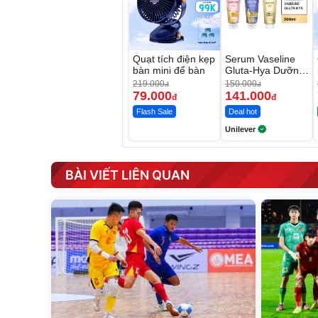
Quạt tích điện kẹp
Serum Vaseline
bàn mini để bàn
Gluta-Hya Dưỡng
Da Sáng Mịn Sau
219.000
150.000
đ
đ
7 Ngày
79.000
141.000
đ
đ
Flash Sale
Deal hot
Unilever
BÀI VIẾT LIÊN QUAN