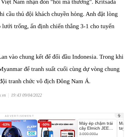
l Việt Nam nhận đòn "hồi mã thương". Kritsada
i cầu thủ đội khách chuyền hỏng. Anh đặt lòng
 lưới trống, ấn định chiến thắng 3-1 cho tuyển
 Lan vào chung kết để đối đầu Indonesia. Trong khi
 Myanmar để tranh suất cuối cùng dự vòng chung
 đội tranh chức vô địch Đông Nam Á.
m.vn
19:43 09/04/2022
Unmute
Unmute
ADVERTISEMENT
Máy ép chậm trái
Máy rửa 
-63%
-50%
-28%
cây Elmich JEE
tay xịt r
1855OL
có tạo bọ
3.000.000
đ