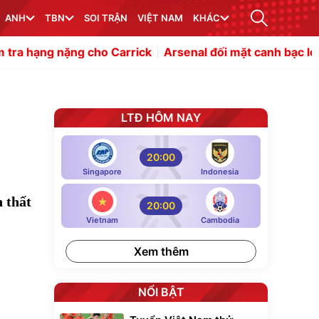
ANH
TBN
SOI TRẬN
VIỆT NAM
KHÁC
 cho Carrick
Arsenal đối mặt canh bạc lớn nếu không c
LTĐ HÔM NAY
20:00
Singapore
Indonesia
n thất
20:00
Vietnam
Cambodia
Xem thêm
NỔI BẬT