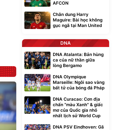
0
AFCON
đ
ều
Chân dung Harry
Maguire: Bài học không
Bạt phủ xe ô tô
Xe đạp điện trợ
gục ngã tại Man United
cao cấp, tráng
lực G-Force C14
nhôm 03 lớp
gấp gọn bỏ cốp
392.000
9.900.000
đ
đ
tiện lợi
325.000
7.092.000
đ
đ
DNA
Đã bán nhiều
Đang xem nhiều
G-FORCE VIETNA
DNA Atalanta: Bản hùng
ca của nữ thần giữa
lòng Bergamo
DNA Olympique
Marseille: Ngôi sao vàng
bất tử của bóng đá Pháp
DNA Curacao: Cơn địa
chấn "màu Xanh" & giấc
mơ của Quốc gia nhỏ
nhất lịch sử World Cup
DNA PSV Eindhoven: Gã