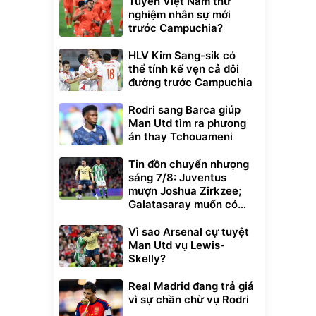
Tuyển Việt Nam thử
nghiệm nhân sự mới
trước Campuchia?
HLV Kim Sang-sik có
thể tính kế vẹn cả đôi
đường trước Campuchia
Rodri sang Barca giúp
Man Utd tìm ra phương
án thay Tchouameni
Tin đồn chuyển nhượng
sáng 7/8: Juventus
mượn Joshua Zirkzee;
Galatasaray muốn có
Gabriel Martinelli
Vì sao Arsenal cự tuyệt
Man Utd vụ Lewis-
Skelly?
Real Madrid đang trả giá
vì sự chần chừ vụ Rodri