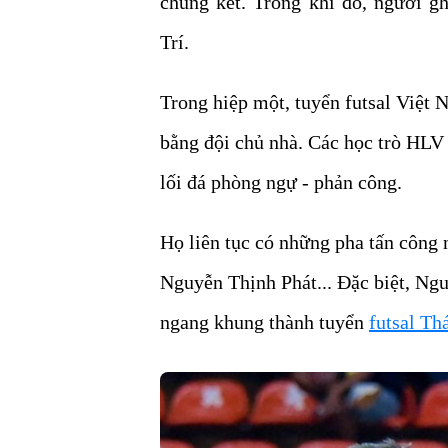
chung kết. Trong khi đó, người g
Trí.
Trong hiệp một, tuyển futsal Việt
bằng đội chủ nhà. Các học trò HLV 
lối đá phòng ngự - phản công.
Họ liên tục có những pha tấn công
Nguyễn Thịnh Phát... Đặc biệt, Ng
ngang khung thành tuyển
futsal Th