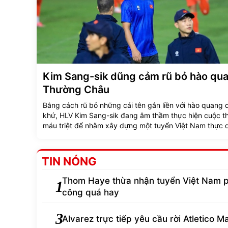
Kim Sang-sik dũng cảm rũ bỏ hào qu
Thường Châu
Bằng cách rũ bỏ những cái tên gắn liền với hào quang 
khứ, HLV Kim Sang-sik đang âm thầm thực hiện cuộc t
máu triệt để nhằm xây dựng một tuyển Việt Nam thực 
hơn.
TIN NÓNG
Thom Haye thừa nhận tuyển Việt Nam 
1
công quá hay
3
Alvarez trực tiếp yêu cầu rời Atletico M