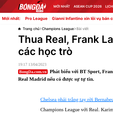
MỚI NHẤT
ASEAN CUP 2026
LỊCH
o League
Gianni Infantino xin lỗi vụ bán cổ phần World C
Mới nhất:
Trang chủ
Champions League
Bài viết
Thua Real, Frank L
các học trò
19:17 13/04/2023
Phát biểu với BT Sport, Fra
BongDa.com.vn
Real Madrid nếu có được sự tự tin.
Chelsea phải trắng tay rời Bernabeu
Champions League với Real. Karim