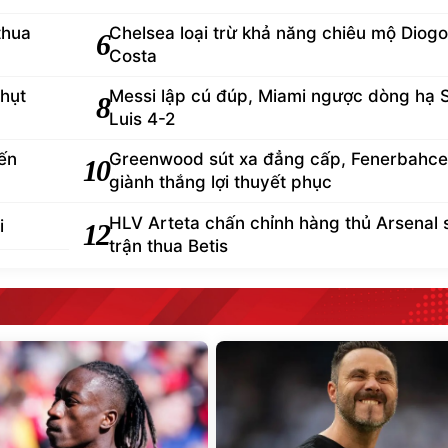
thua
Chelsea loại trừ khả năng chiêu mộ Diogo
6
Costa
 hụt
Messi lập cú đúp, Miami ngược dòng hạ 
8
Luis 4-2
ến
Greenwood sút xa đẳng cấp, Fenerbahce
10
giành thắng lợi thuyết phục
HLV Arteta chấn chỉnh hàng thủ Arsenal 
i
12
trận thua Betis