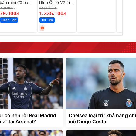
bàn mini để bàn
Bình Ô Tô V2 4in1
MEDICAR –
219.000
2.690.000
đ
đ
12.000mAh
79.000
1.335.100
đ
đ
Flash Sale
Hot Deal
Jr có nên rời Real Madrid
Chelsea loại trừ khả năng ch
ua" tại Arsenal?
mộ Diogo Costa