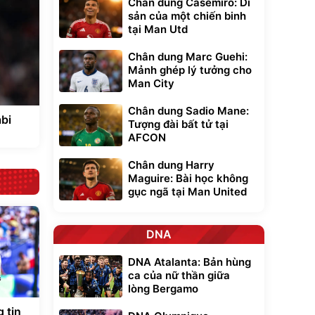
Chân dung Casemiro: Di
sản của một chiến binh
tại Man Utd
Chân dung Marc Guehi:
Mảnh ghép lý tưởng cho
Man City
Chân dung Sadio Mane:
bi
Tượng đài bất tử tại
AFCON
Chân dung Harry
Maguire: Bài học không
gục ngã tại Man United
DNA
DNA Atalanta: Bản hùng
ca của nữ thần giữa
lòng Bergamo
 tin