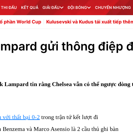
 THI ĐẤU
KẾT QUẢ
GIẢI ĐẤU
ĐỘI BÓNG
CHUYỂN NHƯỢNG
up
Kulusevski và Kudus tái xuất tiếp thêm sức mạnh ch
ampard gửi thông điệp 
nk Lampard tin rằng Chelsea vẫn có thể ngược dòng 
 với thất bại 0-2
trong trận tứ kết lượt đi
 Benzema và Marco Asensio là 2 cầu thủ ghi bàn