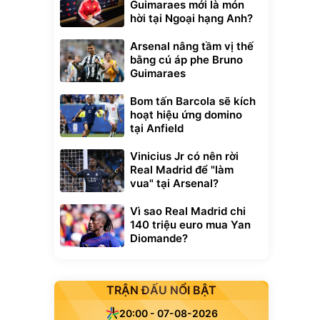
Guimaraes mới là món
hời tại Ngoại hạng Anh?
Arsenal nâng tầm vị thế
bằng cú áp phe Bruno
Guimaraes
Bom tấn Barcola sẽ kích
hoạt hiệu ứng domino
tại Anfield
Vinicius Jr có nên rời
Real Madrid để "làm
vua" tại Arsenal?
Vì sao Real Madrid chi
140 triệu euro mua Yan
Diomande?
TRẬN ĐẤU NỔI BẬT
20:00 - 07-08-2026