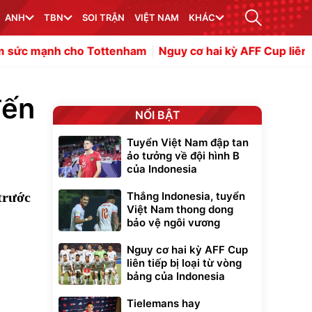
ANH
TBN
SOI TRẬN
VIỆT NAM
KHÁC
o Tottenham
Nguy cơ hai kỳ AFF Cup liên tiếp bị loại từ v
đến
NỔI BẬT
Tuyển Việt Nam đập tan
ảo tưởng về đội hình B
của Indonesia
trước
Thắng Indonesia, tuyển
Việt Nam thong dong
bảo vệ ngôi vương
Nguy cơ hai kỳ AFF Cup
liên tiếp bị loại từ vòng
bảng của Indonesia
Tielemans hay