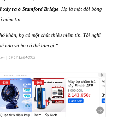
ể xảy ra ở Stamford Bridge
. Họ là một đội bóng
ó niềm tin.
ó khăn, họ có một chút thiếu niềm tin. Tôi nghĩ
hế nào và họ có thể làm gì."
.vn
19:17 13/04/2023
Unmute
Unmute
ADVERTISEMENT
Máy ép chậm trái
Máy rửa 
-63%
-50%
-28%
cây Elmich JEE
tay xịt r
1855OL
có tạo bọ
3.000.000
đ
2.143.650
399.00
đ
Flash Sale
Đã bán nhi
Quạt tích điện kẹp
Bơm Lốp Kích