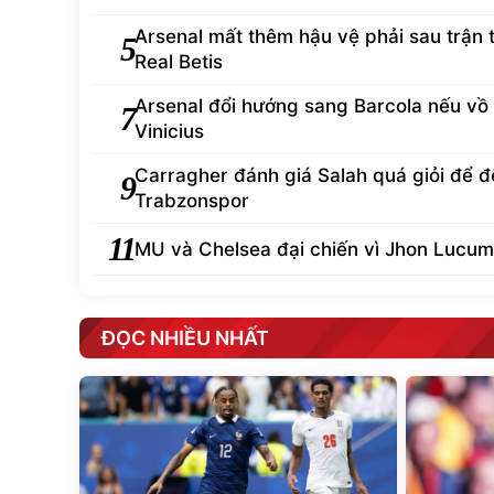
Arsenal mất thêm hậu vệ phải sau trận 
5
Real Betis
Arsenal đổi hướng sang Barcola nếu vồ
7
Vinicius
Carragher đánh giá Salah quá giỏi để đ
9
Trabzonspor
11
MU và Chelsea đại chiến vì Jhon Lucum
ĐỌC NHIỀU NHẤT