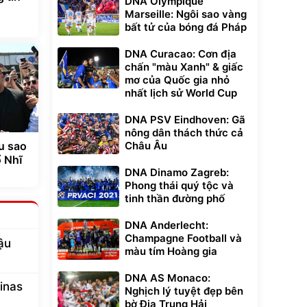
DNA Olympique
Marseille: Ngôi sao vàng
bất tử của bóng đá Pháp
DNA Curacao: Cơn địa
chấn "màu Xanh" & giấc
mơ của Quốc gia nhỏ
nhất lịch sử World Cup
DNA PSV Eindhoven: Gã
nông dân thách thức cả
Châu Âu
u sao
ổ Nhĩ
DNA Dinamo Zagreb:
Phong thái quý tộc và
tinh thần đường phố
DNA Anderlecht:
Champagne Football và
ậu
màu tím Hoàng gia
DNA AS Monaco:
inas
Nghịch lý tuyệt đẹp bên
bờ Địa Trung Hải