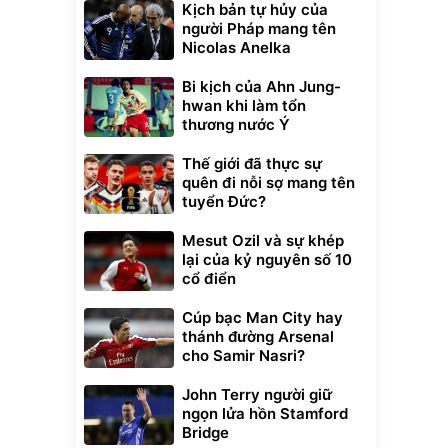
Kịch bản tự hủy của
người Pháp mang tên
Nicolas Anelka
Bi kịch của Ahn Jung-
hwan khi làm tổn
thương nước Ý
Thế giới đã thực sự
quên đi nỗi sợ mang tên
tuyển Đức?
Mesut Ozil và sự khép
lại của kỷ nguyên số 10
cổ điển
xe cầm
Cúp bạc Man City hay
ửa cao áp
thánh đường Arsenal
t tuyết
cho Samir Nasri?
0
đ
ều
John Terry người giữ
ngọn lửa hồn Stamford
Bridge
Bạt phủ xe ô tô
Xe đạp điện trợ