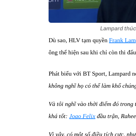
Lampard thúc đ
Dù sao, HLV tạm quyền
Frank Lam
ông thể hiện sau khi chỉ còn thi đấ
Phát biểu với BT Sport, Lampard n
không nghĩ họ có thể làm khổ chúng 
Và tôi nghĩ vào thời điểm đó trong 
khá tốt:
Joao Felix
đầu trận, Rahee
Vì vậy, có một số điều tích cực, nh