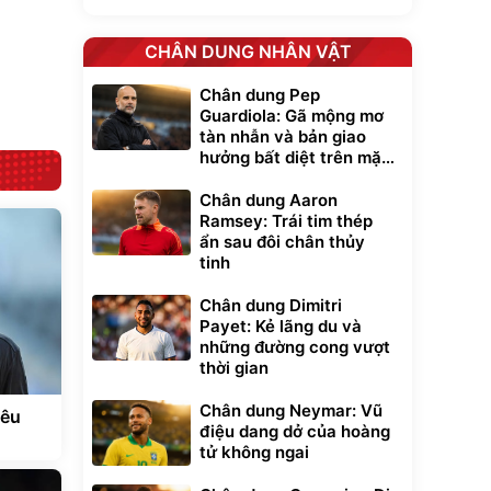
cao cấp, tráng
lực G-Force C14
nhôm 03 lớp
gấp gọn bỏ cốp
392.000
9.900.000
đ
đ
tiện lợi
325.000
7.092.000
CHÂN DUNG NHÂN VẬT
đ
đ
Đã bán nhiều
Đang xem nhiều
Chân dung Pep
G-FORCE VIETNA
Guardiola: Gã mộng mơ
tàn nhẫn và bản giao
hưởng bất diệt trên mặt
cỏ xanh
Chân dung Aaron
Ramsey: Trái tim thép
ẩn sau đôi chân thủy
tinh
Chân dung Dimitri
Payet: Kẻ lãng du và
những đường cong vượt
thời gian
Chân dung Neymar: Vũ
iêu
điệu dang dở của hoàng
tử không ngai