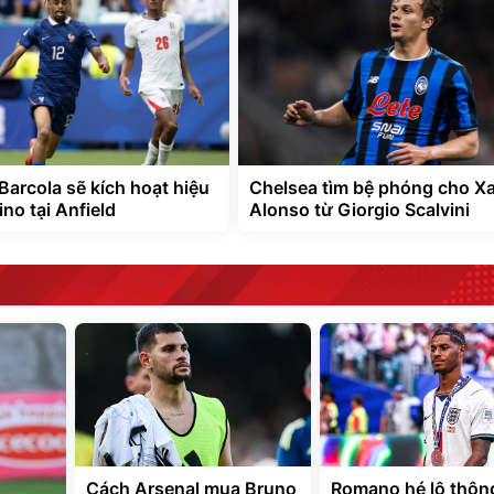
Barcola sẽ kích hoạt hiệu
Chelsea tìm bệ phóng cho Xa
no tại Anfield
Alonso từ Giorgio Scalvini
Cách Arsenal mua Bruno
Romano hé lộ thông