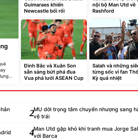
Guimaraes khiến
nội bộ Man Utd về
Newcastle bối rối
Rashford
ang
quá
Đình Bắc và Xuân Son
Salah và những siê
hay
sẵn sàng bứt phá đua
từng sốc vì fan Th
dụng
Vua phá lưới ASEAN Cup
Kỳ quá nhiệt
phản
MU dời trọng tâm chuyển nhượng sang h
2
vệ trái
Man Utd gặp khó khi tranh mua Jorge Sal
4
adrid
với Barca