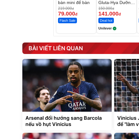
bàn mini để bàn
Gluta-Hya Dưỡng
Da Sáng Mịn Sau
219.000
150.000
đ
đ
7 Ngày
79.000
141.000
đ
đ
Flash Sale
Deal hot
Unilever
BÀI VIẾT LIÊN QUAN
Arsenal đổi hướng sang Barcola
Vinicius 
nếu vồ hụt Vinicius
để "làm v