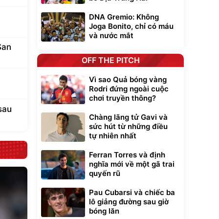
DNA Gremio: Không
Joga Bonito, chỉ có máu
và nước mắt
San
OFF THE PITCH
Vì sao Quả bóng vàng
Rodri đứng ngoài cuộc
chơi truyền thông?
sau
Chàng lãng tử Gavi và
sức hút từ những điều
tự nhiên nhất
Ferran Torres và định
nghĩa mới về một gã trai
quyến rũ
Pau Cubarsi và chiếc ba
lô giảng đường sau giờ
bóng lăn