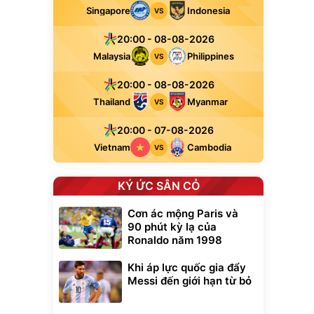
Singapore
Indonesia
VS
20:00 - 08-08-2026
Malaysia
Philippines
VS
20:00 - 08-08-2026
Thailand
Myanmar
VS
20:00 - 07-08-2026
Vietnam
Cambodia
VS
KÝ ỨC SÂN CỎ
Cơn ác mộng Paris và
90 phút kỳ lạ của
Ronaldo năm 1998
Khi áp lực quốc gia đẩy
Messi đến giới hạn từ bỏ